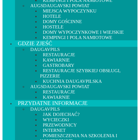
KEMPINGI I POLA NAMIOTOWE
AUGSDAUGAVSKI POWIAT
MIEJSCA WYPOCZYNKU
HOTELE
DOMY GOŚCINNE
HOSTELE
DOMY WYPOCZYNKOWE I WIEJSKIE
KEMPINGI I POLA NAMIOTOWE
GDZIE ZJEŚĆ
DAUGAVPILS
RESTAURACJE
KAWIARNIE
GASTROBARY
RESTAURACJE SZYBKIEJ OBSŁUGI,
PIZZERIE
KUCHNIA DAUGAVPILSKA
AUGSDAUGAVSKI POWIAT
RESTAURACJE
KAWIARNIE
PRZYDATNE INFORMACJE
DAUGAVPILS
JAK DOJECHAĆ?
WYCIECZKI
PRZEWODNICY
INTERNET
POMIESZCZENIA NA SZKOLENIA I