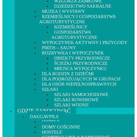
WZGÓRZA ZAMKOWE
DZIEDZICTWO SAKRALNE
MUZEA I WYSTAWY
RZEMIEŚLNICY I GOSPODARSTWA
AGROTURYSTYCZNE
RZEMIEŚLNICY
GOSPODARSTWA
AGROTURYSTYCZNE
WYPOCZYNEK AKTYWNY I PRZYGODY
PIRTIS – SAUNY
ROZRYWKA I WYPOCZYNEK
OBIEKTY PRZYRODNICZE
ŚCIEŻKI PRZYRODNICZE
MIEJSCA WYPOCZYNKU
DLA RODZIN Z DZIEĆMI
DLA PODRÓŻUJĄCYCH W GRUPACH
DLA OSÓB NIEPEŁNOSPRAWNYCH
SZLAKI
SZLAKI SAMOCHODOWE
SZLAKI ROWEROWE
SZLAKI WODNE
GDZIE ZANOCOWAĆ
DAUGAVPILS
HOTELE
DOMY GOŚCINNE
HOSTELE