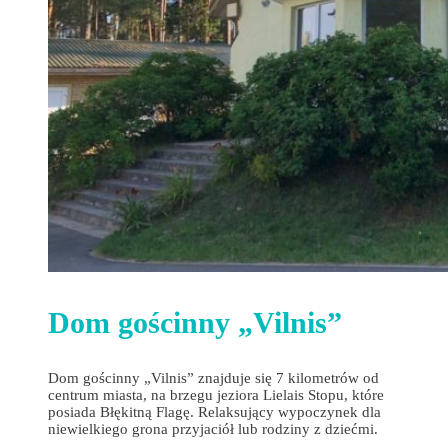
Dom gościnny „Vilnis”
Dom gościnny „Vilnis” znajduje się 7 kilometrów od
centrum miasta, na brzegu jeziora Lielais Stopu, które
posiada Błękitną Flagę. Relaksujący wypoczynek dla
niewielkiego grona przyjaciół lub rodziny z dziećmi.