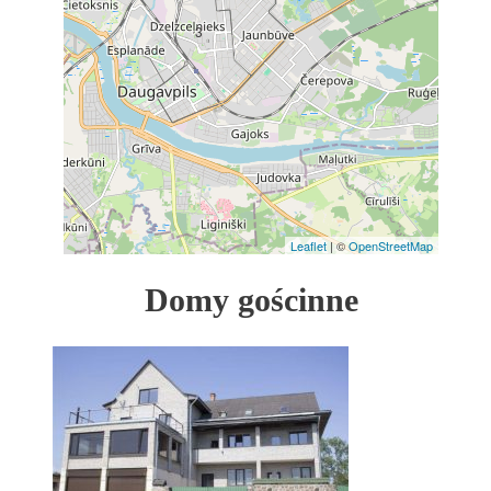
3
Leaflet
| ©
OpenStreetMap
Domy gościnne