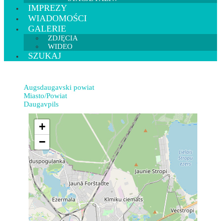
IMPREZY
WIADOMOŚCI
GALERIE
ZDJĘCIA
WIDEO
SZUKAJ
Augsdaugavski powiat
Miasto/Powiat
Daugavpils
+
−