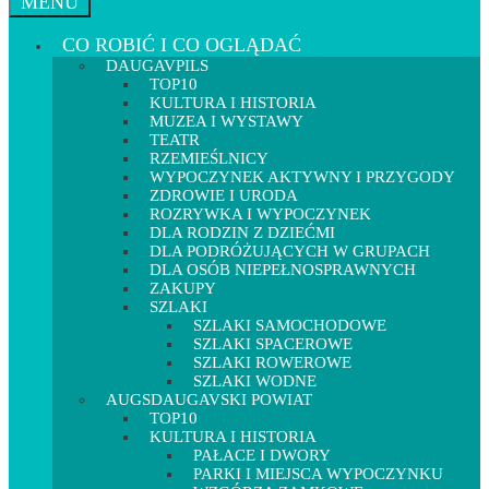
MENU
CO ROBIĆ I CO OGLĄDAĆ
DAUGAVPILS
TOP10
KULTURA I HISTORIA
MUZEA I WYSTAWY
TEATR
RZEMIEŚLNICY
WYPOCZYNEK AKTYWNY I PRZYGODY
ZDROWIE I URODA
ROZRYWKA I WYPOCZYNEK
DLA RODZIN Z DZIEĆMI
DLA PODRÓŻUJĄCYCH W GRUPACH
DLA OSÓB NIEPEŁNOSPRAWNYCH
ZAKUPY
SZLAKI
SZLAKI SAMOCHODOWE
SZLAKI SPACEROWE
SZLAKI ROWEROWE
SZLAKI WODNE
AUGSDAUGAVSKI POWIAT
TOP10
KULTURA I HISTORIA
PAŁACE I DWORY
PARKI I MIEJSCA WYPOCZYNKU