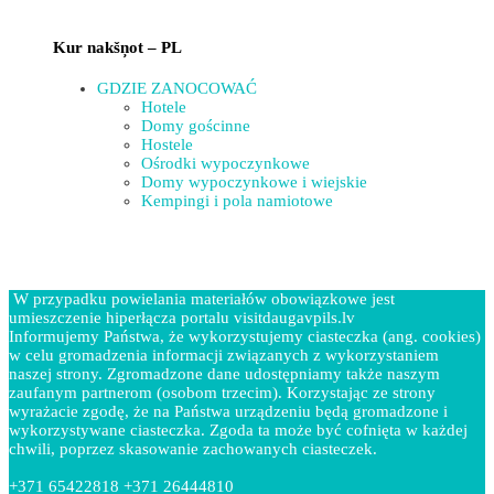
Kur nakšņot – PL
GDZIE ZANOCOWAĆ
Hotele
Domy gościnne
Hostele
Ośrodki wypoczynkowe
Domy wypoczynkowe i wiejskie
Kempingi i pola namiotowe
W przypadku powielania materiałów obowiązkowe jest
umieszczenie hiperłącza portalu visitdaugavpils.lv
Informujemy Państwa, że wykorzystujemy ciasteczka (ang. cookies)
w celu gromadzenia informacji związanych z wykorzystaniem
naszej strony. Zgromadzone dane udostępniamy także naszym
zaufanym partnerom (osobom trzecim). Korzystając ze strony
wyrażacie zgodę, że na Państwa urządzeniu będą gromadzone i
wykorzystywane ciasteczka. Zgoda ta może być cofnięta w każdej
chwili, poprzez skasowanie zachowanych ciasteczek.
+371 65422818 +371 26444810