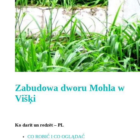
Zabudowa dworu Mohla w
Višķi
Ko darīt un redzēt – PL
CO ROBIĆ I CO OGLĄDAĆ