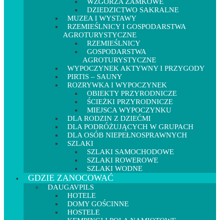
WZGÓRZA ZAMKOWE
DZIEDZICTWO SAKRALNE
MUZEA I WYSTAWY
RZEMIEŚLNICY I GOSPODARSTWA
AGROTURYSTYCZNE
RZEMIEŚLNICY
GOSPODARSTWA
AGROTURYSTYCZNE
WYPOCZYNEK AKTYWNY I PRZYGODY
PIRTIS – SAUNY
ROZRYWKA I WYPOCZYNEK
OBIEKTY PRZYRODNICZE
ŚCIEŻKI PRZYRODNICZE
MIEJSCA WYPOCZYNKU
DLA RODZIN Z DZIEĆMI
DLA PODRÓŻUJĄCYCH W GRUPACH
DLA OSÓB NIEPEŁNOSPRAWNYCH
SZLAKI
SZLAKI SAMOCHODOWE
SZLAKI ROWEROWE
SZLAKI WODNE
GDZIE ZANOCOWAĆ
DAUGAVPILS
HOTELE
DOMY GOŚCINNE
HOSTELE