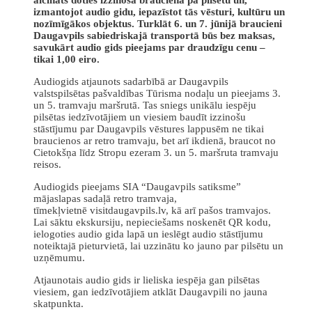
izmantojot audio gidu, iepazīstot tās vēsturi, kultūru un
nozīmīgākos objektus. Turklāt 6. un 7. jūnijā braucieni
Daugavpils sabiedriskajā transportā būs bez maksas,
savukārt audio gids pieejams par draudzīgu cenu –
tikai 1,00 eiro.
Audiogids atjaunots sadarbībā ar Daugavpils
valstspilsētas pašvaldības Tūrisma nodaļu un pieejams 3.
un 5. tramvaju maršrutā. Tas sniegs unikālu iespēju
pilsētas iedzīvotājiem un viesiem baudīt izzinošu
stāstījumu par Daugavpils vēstures lappusēm ne tikai
braucienos ar retro tramvaju, bet arī ikdienā, braucot no
Cietokšņa līdz Stropu ezeram 3. un 5. maršruta tramvaju
reisos.
Audiogids pieejams SIA “Daugavpils satiksme”
mājaslapas sadaļā retro tramvaja,
tīmekļvietnē visitdaugavpils.lv, kā arī pašos tramvajos.
Lai sāktu ekskursiju, nepieciešams noskenēt QR kodu,
ielogoties audio gida lapā un ieslēgt audio stāstījumu
noteiktajā pieturvietā, lai uzzinātu ko jauno par pilsētu un
uzņēmumu.
Atjaunotais audio gids ir lieliska iespēja gan pilsētas
viesiem, gan iedzīvotājiem atklāt Daugavpili no jauna
skatpunkta.