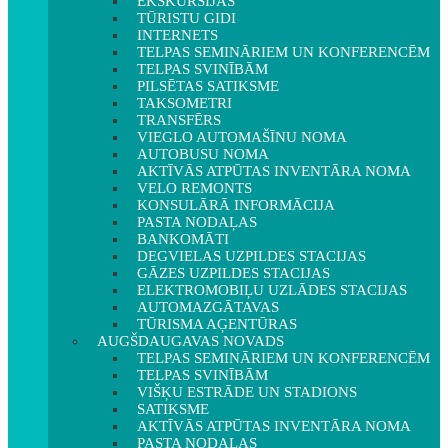
EKSKURSIJAS
TŪRISTU GIDI
INTERNETS
TELPAS SEMINĀRIEM UN KONFERENCĒM
TELPAS SVINĪBĀM
PILSĒTAS SATIKSME
TAKSOMETRI
TRANSFĒRS
VIEGLO AUTOMAŠĪNU NOMA
AUTOBUSU NOMA
AKTĪVĀS ATPŪTAS INVENTĀRA NOMA
VELO REMONTS
KONSULĀRĀ INFORMĀCIJA
PASTA NODAĻAS
BANKOMĀTI
DEGVIELAS UZPILDES STACIJAS
GĀZES UZPILDES STACIJAS
ELEKTROMOBIĻU UZLĀDES STACIJAS
AUTOMAZGĀTAVAS
TŪRISMA AĢENTŪRAS
AUGŠDAUGAVAS NOVADS
TELPAS SEMINĀRIEM UN KONFERENCĒM
TELPAS SVINĪBĀM
VIŠĶU ESTRĀDE UN STADIONS
SATIKSME
AKTĪVĀS ATPŪTAS INVENTĀRA NOMA
PASTA NODAĻAS