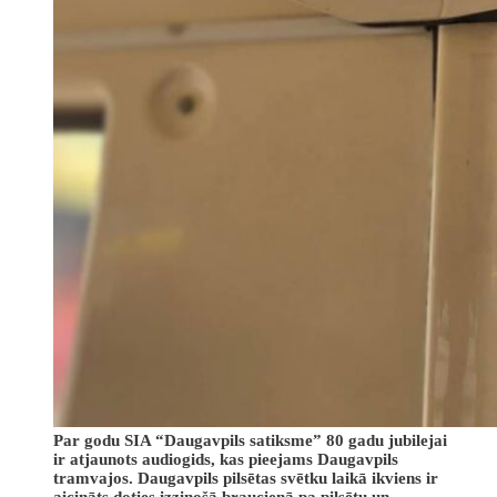
Par godu SIA “Daugavpils satiksme” 80 gadu jubilejai
ir atjaunots audiogids, kas pieejams Daugavpils
tramvajos. Daugavpils pilsētas svētku laikā ikviens ir
aicināts doties izzinošā braucienā pa pilsētu un,