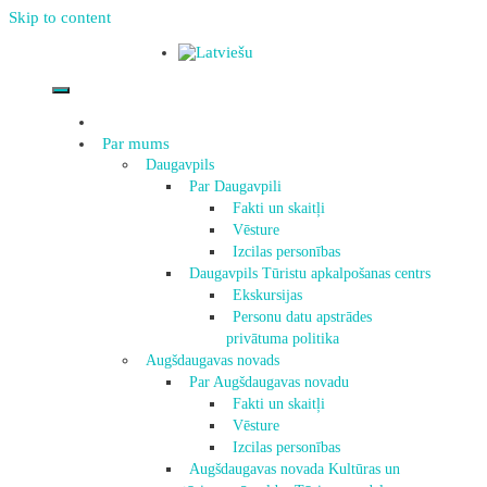
Skip to content
Par mums
Daugavpils
Par Daugavpili
Fakti un skaitļi
Vēsture
Izcilas personības
Daugavpils Tūristu apkalpošanas centrs
Ekskursijas
Personu datu apstrādes
privātuma politika
Augšdaugavas novads
Par Augšdaugavas novadu
Fakti un skaitļi
Vēsture
Izcilas personības
Augšdaugavas novada Kultūras un