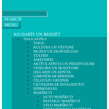
SEARCH
MENU
KO DARĪT UN REDZĒT
DAUGAVPILS
TOP10
KULTŪRA UN VĒSTURE
MUZEJI UN EKSPOZĪCIJAS
TEĀTRIS
AMATNIEKI
AKTĪVĀ ATPŪTA UN PIEDZĪVOJUMI
VESELĪBA UN SKAISTUMS
IZKLAIDE UN ATPŪTA
ĢIMENĒM AR BĒRNIEM
CEĻOTĀJU GRUPĀM
CILVĒKIEM AR INVALIDITĀTI
IEPIRKŠANĀS
MARŠRUTI
AUTO MARŠRUTI
PASTAIGU MARŠRUTI
VELO MARŠRUTI