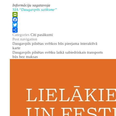
Informāciju sagatavoja
SIA “Daugavpils satiksme”
PrintFriendly
Facebook
Twitter
Categories
Citi pasākumi
Share
Post navigation
Daugavpils pilsētas svētkos būs pieejama interaktīvā
karte
Daugavpils pilsētas svētku laikā sabiedriskais transports
būs bez maksas