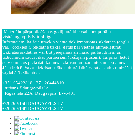
Materiālu pārpublicēšanas gadījumā hipersaite uz portālu
visitdaugavpils.lv ir obligāta.
Informējam, ka šajā tīmekļa vietnē tiek izmantotas sīkdatnes (angļu
val. "cookies"). Sīkdatne uzkrāj datus par vietnes apmeklējumu.
Uzkrātās sīkdatnes var būt pieejamas arī mūsu pārbaudītiem un
uzticamiem sadarbības partneriem (trešajām pusēm). Turpinot lietot
šo vietni, Jūs piekrītat, ka mēs uzkrāsim un izmantosim sīkdatnes
Jūsu ierīcē. Savu piekrišanu Jūs jebkurā laikā varat atsaukt, nodzēšot
saglabātās sīkdatnes.
+371 65422818 +371 26444810
turisms@daugavpils.lv
Rīgas iela 22A, Daugavpils, LV-5401
©2026 VISITDAUGAVPILS.LV
©2026 VISITDAUGAVPILS.LV