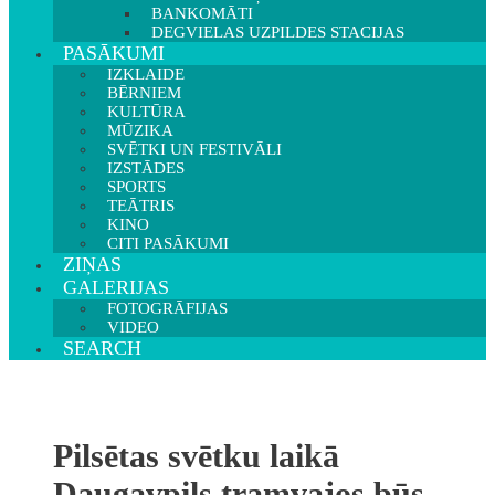
BANKOMĀTI
DEGVIELAS UZPILDES STACIJAS
PASĀKUMI
IZKLAIDE
BĒRNIEM
KULTŪRA
MŪZIKA
SVĒTKI UN FESTIVĀLI
IZSTĀDES
SPORTS
TEĀTRIS
KINO
CITI PASĀKUMI
ZIŅAS
GALERIJAS
FOTOGRĀFIJAS
VIDEO
SEARCH
Pilsētas svētku laikā
Daugavpils tramvajos būs