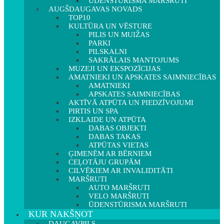
ŪDENSTŪRISMA MARŠRUTI
AUGŠDAUGAVAS NOVADS
TOP10
KULTŪRA UN VĒSTURE
PILIS UN MUIŽAS
PARKI
PILSKALNI
SAKRĀLAIS MANTOJUMS
MUZEJI UN EKSPOZĪCIJAS
AMATNIEKI UN APSKATES SAIMNIECĪBAS
AMATNIEKI
APSKATES SAIMNIECĪBAS
AKTĪVĀ ATPŪTA UN PIEDZĪVOJUMI
PIRTIS UN SPA
IZKLAIDE UN ATPŪTA
DABAS OBJEKTI
DABAS TAKAS
ATPŪTAS VIETAS
ĢIMENĒM AR BĒRNIEM
CEĻOTĀJU GRUPĀM
CILVĒKIEM AR INVALIDITĀTI
MARŠRUTI
AUTO MARŠRUTI
VELO MARŠRUTI
ŪDENSTŪRISMA MARŠRUTI
KUR NAKŠŅOT
DAUGAVPILS