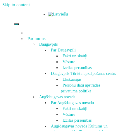
Skip to content
Par mums
Daugavpils
Par Daugavpili
Fakti un skaitļi
Vēsture
Izcilas personības
Daugavpils Tūristu apkalpošanas centrs
Ekskursijas
Personu datu apstrādes
privātuma politika
Augšdaugavas novads
Par Augšdaugavas novadu
Fakti un skaitļi
Vēsture
Izcilas personības
Augšdaugavas novada Kultūras un