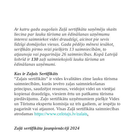
Ar katru gadu augošais Zaļā sertifikāta saņēmēju skaits
liecina par lauku tūrisma un ēdināšanas uzņēmumu
interesi saimniekot videi draudzīgi, aicinot pie sevis
līdzīgi domājošus viesus. Gada pēdējo mēnesi iesākot,
serifikāts pirmo reizi piešķirts 13 saimniecībām, to
atjaunoja vai pagarināja 26 saimniecības. Kopā Latvijā
šobrīd ir
130
zaļi saimniekojoši lauku tūrisma un
ēdināšanas uzņēmumi.
Kas ir Zaļais Sertifikāts
“Zaļais sertifikāts” ir vides kvalitātes zīme lauku tūrisma
saimniecībām, kurās ievēro zaļas saimniekošanas
principus, saudzējot resursus, veidojot videi un vietējai
kopienai draudzīgu, viesiem ērtu un patīkamu tūrisma
piedāvājumu. Zaļo sertifikātu uzņēmumiem piešķir Vides
un Tūrisma ekspertu komisija uz trīs gadiem, ar iespēju to
pagarināt vai atjaunot. Visas Zaļā sertifikāta saimniecības
atrodamas
https://www.celotajs.lv/zalais
.
Zaļā sertifikāta jaunpienācēji 2024