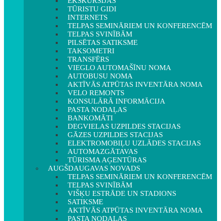
EKSKURSIJAS
TŪRISTU GIDI
INTERNETS
TELPAS SEMINĀRIEM UN KONFERENCĒM
TELPAS SVINĪBĀM
PILSĒTAS SATIKSME
TAKSOMETRI
TRANSFĒRS
VIEGLO AUTOMAŠĪNU NOMA
AUTOBUSU NOMA
AKTĪVĀS ATPŪTAS INVENTĀRA NOMA
VELO REMONTS
KONSULĀRĀ INFORMĀCIJA
PASTA NODAĻAS
BANKOMĀTI
DEGVIELAS UZPILDES STACIJAS
GĀZES UZPILDES STACIJAS
ELEKTROMOBIĻU UZLĀDES STACIJAS
AUTOMAZGĀTAVAS
TŪRISMA AĢENTŪRAS
AUGŠDAUGAVAS NOVADS
TELPAS SEMINĀRIEM UN KONFERENCĒM
TELPAS SVINĪBĀM
VIŠĶU ESTRĀDE UN STADIONS
SATIKSME
AKTĪVĀS ATPŪTAS INVENTĀRA NOMA
PASTA NODAĻAS