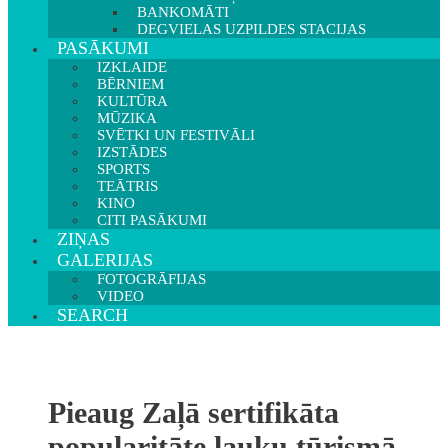
BANKOMĀTI
DEGVIELAS UZPILDES STACIJAS
PASĀKUMI
IZKLAIDE
BĒRNIEM
KULTŪRA
MŪZIKA
SVĒTKI UN FESTIVĀLI
IZSTĀDES
SPORTS
TEĀTRIS
KINO
CITI PASĀKUMI
ZIŅAS
GALERIJAS
FOTOGRĀFIJAS
VIDEO
SEARCH
Pieaug Zaļā sertifikāta
popularitāte lauku tūrismā