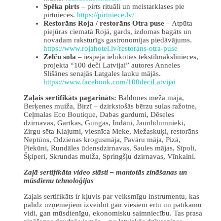
Spēka pirts
– pirts rituāli un meistarklases pie
pirtnieces.
https://pirtniece.lv/
Restorāns Roja / restorāns Otra puse
– Atpūta
piejūras ciematā Rojā, gards, izdomas bagāts un
novadam raksturīgs gastronomijas piedāvājums.
https://www.rojahotel.lv/restorans-otra-puse
Zelču sola
– iespēja ielūkoties tekstilmākslinieces,
projekta “100 deči Latvijai” autores Anneles
Slišānes senajās Latgales lauku mājās.
https://www.facebook.com/100deciLatvijai
Zaļais sertifikāts pagarināts:
Baldones meža māja,
Berķenes muiža, Birzī – dzirkstošās bērzu sulas ražotne,
Ceļmalas Eco Boutique, Dabas gardumi, Dēseles
dzirnavas, Garīkas, Gungas, Indāni, Jaunlīdumnieki,
Zirgu sēta Klajumi, viesnīca Meke, Mežaskuķi, restorāns
Neptūns, Odzienas krogusmāja, Pavāru māja, Pizā,
Piekūni, Rundāles ūdensdzirnavas, Saules mājas, Sīpoli,
Šķiperi, Skrundas muiža, Springšļu dzirnavas, Vīnkalni.
Zaļā sertifikāta video stāsti – mantotās zināšanas un
mūsdienu tehnoloģijas
Zaļais sertifikāts ir kļuvis par veiksmīgu instrumentu, kas
palīdz uzņēmējiem izveidot gan viesiem ērtu un patīkamu
vidi, gan mūsdienīgu, ekonomisku saimniecību. Tas prasa