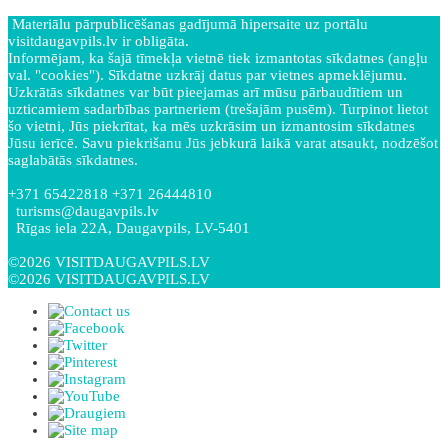
Materiālu pārpublicēšanas gadījumā hipersaite uz portālu
visitdaugavpils.lv ir obligāta.
Informējam, ka šajā tīmekļa vietnē tiek izmantotas sīkdatnes (angļu
val. "cookies"). Sīkdatne uzkrāj datus par vietnes apmeklējumu.
Uzkrātās sīkdatnes var būt pieejamas arī mūsu pārbaudītiem un
uzticamiem sadarbības partneriem (trešajām pusēm). Turpinot lietot
šo vietni, Jūs piekrītat, ka mēs uzkrāsim un izmantosim sīkdatnes
Jūsu ierīcē. Savu piekrišanu Jūs jebkurā laikā varat atsaukt, nodzēšot
saglabātās sīkdatnes.
+371 65422818 +371 26444810
turisms@daugavpils.lv
Rīgas iela 22A, Daugavpils, LV-5401
©2026 VISITDAUGAVPILS.LV
©2026 VISITDAUGAVPILS.LV