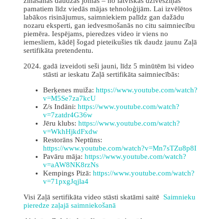
zināšanas daudzās jomās – no latviskās dzīvesziņas
pamatiem līdz viedās mājas tehnoloģijām. Lai izvēlētos
labākos risinājumus, saimniekiem palīdz gan dažādu
nozaru eksperti, gan iedvesmošanās no citu saimniecību
piemēra. Iespējams, pieredzes video ir viens no
iemesliem, kādēļ šogad pieteikušies tik daudz jaunu Zaļā
sertifikāta pretendentu.
gadā izveidoti seši jauni, līdz 5 minūtēm īsi video
stāsti ar ieskatu Zaļā sertifikāta saimniecībās:
Berķenes muiža:
https://www.youtube.com/watch?
v=M5Se7za7kcU
Z/s Indāni:
https://www.youtube.com/watch?
v=7zatdr4G36w
Jēru klubs:
https://www.youtube.com/watch?
v=WkhHjkdFxdw
Restorāns Neptūns:
https://www.youtube.com/watch?v=Mn7sTZu8p8I
Pavāru māja:
https://www.youtube.com/watch?
v=aAW8NK8rzNs
Kempings Pizā:
https://www.youtube.com/watch?
v=71pxgJqjla4
Visi Zaļā sertifikāta video stāsti skatāmi saitē
Saimnieku
pieredze zaļajā saimniekošanā