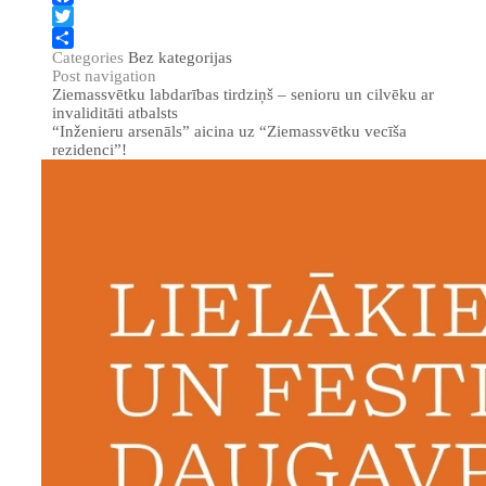
Facebook
Twitter
Categories
Bez kategorijas
Share
Post navigation
Ziemassvētku labdarības tirdziņš – senioru un cilvēku ar
invaliditāti atbalsts
“Inženieru arsenāls” aicina uz “Ziemassvētku vecīša
rezidenci”!