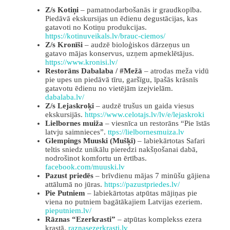
Z/s Kotiņi
– pamatnodarbošanās ir graudkopība.
Piedāvā ekskursijas un ēdienu degustācijas, kas
gatavoti no Kotiņu produkcijas.
https://kotinuveikals.lv/brauc-ciemos/
Z/s Kronīši
– audzē bioloģiskos dārzeņus un
gatavo mājas konservus, uzņem apmeklētājus.
https://www.kronisi.lv/
Restorāns Dabalaba / #Mežā
– atrodas meža vidū
pie upes un piedāvā tīru, garšīgu, īpašās krāsnīs
gatavotu ēdienu no vietējām izejvielām.
dabalaba.lv/
Z/s Lejaskroķi
– audzē trušus un gaida viesus
ekskursijās.
https://www.celotajs.lv/lv/e/lejaskroki
Lielbornes muiža
– viesnīca un restorāns “Pie īstās
latvju saimnieces”.
ttps://lielbornesmuiza.lv
Glempings Muuski (Mušķi)
– labiekārtotas Safari
teltis sniedz unikālu pieredzi nakšņošanai dabā,
nodrošinot komfortu un ērtības.
facebook.com/muuski.lv
Pazust priedēs
– brīvdienu mājas 7 minūšu gājiena
attālumā no jūras.
https://pazustpriedes.lv/
Pie Putniem
– labiekārtotas atpūtas mājiņas pie
viena no putniem bagātākajiem Latvijas ezeriem.
pieputniem.lv/
Rāznas “Ezerkrasti”
– atpūtas komplekss ezera
krastā.
raznasezerkrasti.lv