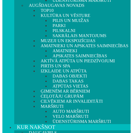
ŪDENSTŪRISMA MARŠRUTI
AUGŠDAUGAVAS NOVADS
TOP10
KULTŪRA UN VĒSTURE
PILIS UN MUIŽAS
PARKI
PILSKALNI
SAKRĀLAIS MANTOJUMS
MUZEJI UN EKSPOZĪCIJAS
AMATNIEKI UN APSKATES SAIMNIECĪBAS
AMATNIEKI
APSKATES SAIMNIECĪBAS
AKTĪVĀ ATPŪTA UN PIEDZĪVOJUMI
PIRTIS UN SPA
IZKLAIDE UN ATPŪTA
DABAS OBJEKTI
DABAS TAKAS
ATPŪTAS VIETAS
ĢIMENĒM AR BĒRNIEM
CEĻOTĀJU GRUPĀM
CILVĒKIEM AR INVALIDITĀTI
MARŠRUTI
AUTO MARŠRUTI
VELO MARŠRUTI
ŪDENSTŪRISMA MARŠRUTI
KUR NAKŠŅOT
DAUGAVPILS