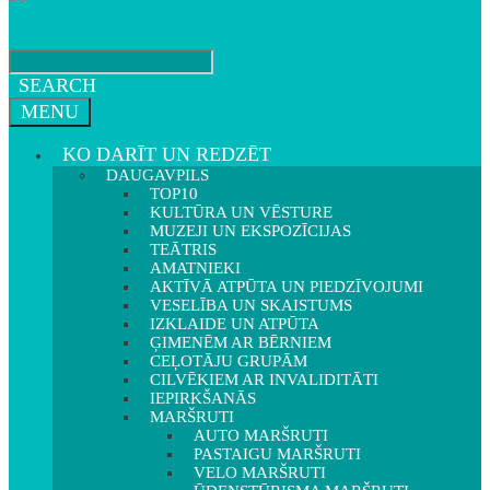
SEARCH
MENU
KO DARĪT UN REDZĒT
DAUGAVPILS
TOP10
KULTŪRA UN VĒSTURE
MUZEJI UN EKSPOZĪCIJAS
TEĀTRIS
AMATNIEKI
AKTĪVĀ ATPŪTA UN PIEDZĪVOJUMI
VESELĪBA UN SKAISTUMS
IZKLAIDE UN ATPŪTA
ĢIMENĒM AR BĒRNIEM
CEĻOTĀJU GRUPĀM
CILVĒKIEM AR INVALIDITĀTI
IEPIRKŠANĀS
MARŠRUTI
AUTO MARŠRUTI
PASTAIGU MARŠRUTI
VELO MARŠRUTI