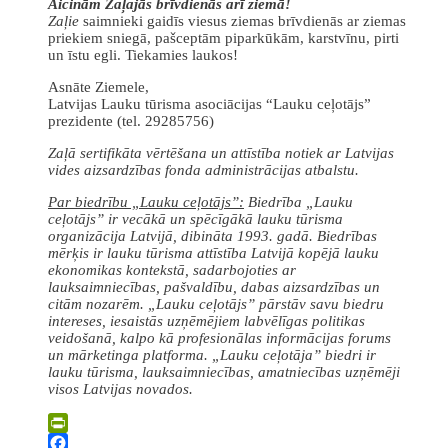
Aicinām Zaļajās brīvdienās arī ziemā!
Zaļie
saimnieki gaidīs viesus ziemas brīvdienās ar ziemas
priekiem sniegā, pašceptām piparkūkām, karstvīnu, pirti
un īstu egli. Tiekamies laukos!
Asnāte Ziemele,
Latvijas Lauku tūrisma asociācijas “Lauku ceļotājs”
prezidente (tel. 29285756)
Zaļā sertifikāta vērtēšana un attīstība notiek ar Latvijas
vides aizsardzības fonda administrācijas atbalstu.
Par biedrību „Lauku ceļotājs”:
Biedrība „Lauku
ceļotājs” ir vecākā un spēcīgākā lauku tūrisma
organizācija Latvijā, dibināta 1993. gadā. Biedrības
mērķis ir lauku tūrisma attīstība Latvijā kopējā lauku
ekonomikas kontekstā, sadarbojoties ar
lauksaimniecības, pašvaldību, dabas aizsardzības un
citām nozarēm. „Lauku ceļotājs” pārstāv savu biedru
intereses, iesaistās uzņēmējiem labvēlīgas politikas
veidošanā, kalpo kā profesionālas informācijas forums
un mārketinga platforma. „Lauku ceļotāja” biedri ir
lauku tūrisma, lauksaimniecības, amatniecības uzņēmēji
visos Latvijas novados.
PrintFriendly