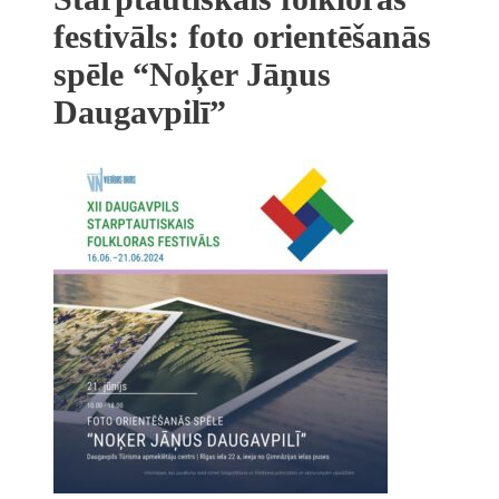
festivāls: foto orientēšanās
spēle “Noķer Jāņus
Daugavpilī”