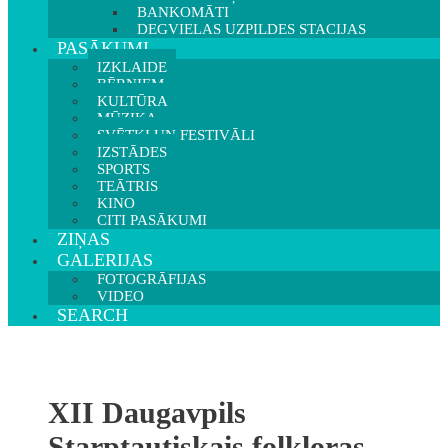
BANKOMĀTI
DEGVIELAS UZPILDES STACIJAS
PASĀKUMI
IZKLAIDE
BĒRNIEM
KULTŪRA
MŪZIKA
SVĒTKI UN FESTIVĀLI
IZSTĀDES
SPORTS
TEĀTRIS
KINO
CITI PASĀKUMI
ZIŅAS
GALERIJAS
FOTOGRĀFIJAS
VIDEO
SEARCH
XII Daugavpils
Starptautiskais folkloras