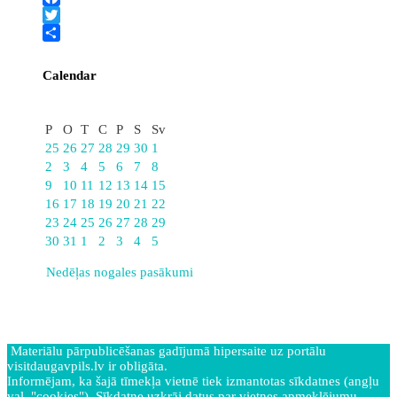
Facebook
Twitter
Share
Calendar
Decembris
P
O
T
C
P
S
Sv
25
26
27
28
29
30
1
2
3
4
5
6
7
8
9
10
11
12
13
14
15
16
17
18
19
20
21
22
23
24
25
26
27
28
29
30
31
1
2
3
4
5
Nedēļas nogales pasākumi
Materiālu pārpublicēšanas gadījumā hipersaite uz portālu
visitdaugavpils.lv ir obligāta.
Informējam, ka šajā tīmekļa vietnē tiek izmantotas sīkdatnes (angļu
val. "cookies"). Sīkdatne uzkrāj datus par vietnes apmeklējumu.