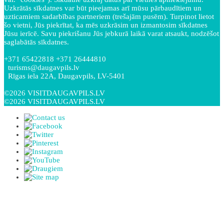
Uzkrātās sīkdatnes var būt pieejamas arī mūsu pārbaudītiem un
uzticamiem sadarbības partneriem (trešajām pusēm). Turpinot lietot
šo vietni, Jūs piekrītat, ka mēs uzkrāsim un izmantosim sīkdatnes
Jūsu ierīcē. Savu piekrišanu Jūs jebkurā laikā varat atsaukt, nodzēšot
saglabātās sīkdatnes.
+371 65422818 +371 26444810
turisms@daugavpils.lv
Rīgas iela 22A, Daugavpils, LV-5401
©2026 VISITDAUGAVPILS.LV
©2026 VISITDAUGAVPILS.LV