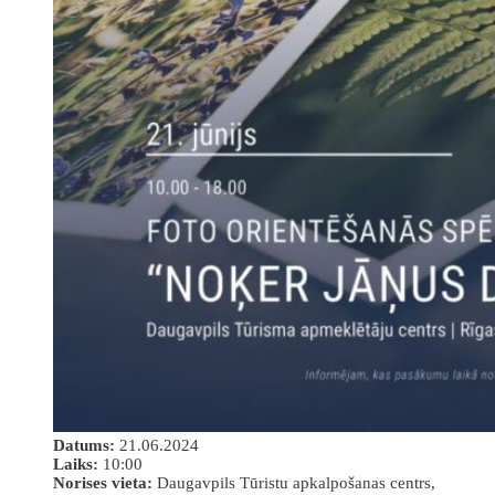
Datums:
21.06.2024
Laiks:
10:00
Norises vieta:
Daugavpils Tūristu apkalpošanas centrs,