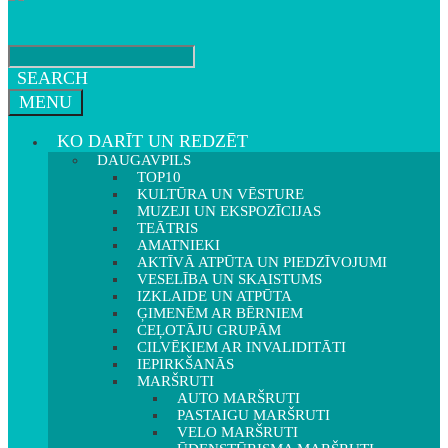
SEARCH
MENU
KO DARĪT UN REDZĒT
DAUGAVPILS
TOP10
KULTŪRA UN VĒSTURE
MUZEJI UN EKSPOZĪCIJAS
TEĀTRIS
AMATNIEKI
AKTĪVĀ ATPŪTA UN PIEDZĪVOJUMI
VESELĪBA UN SKAISTUMS
IZKLAIDE UN ATPŪTA
ĢIMENĒM AR BĒRNIEM
CEĻOTĀJU GRUPĀM
CILVĒKIEM AR INVALIDITĀTI
IEPIRKŠANĀS
MARŠRUTI
AUTO MARŠRUTI
PASTAIGU MARŠRUTI
VELO MARŠRUTI