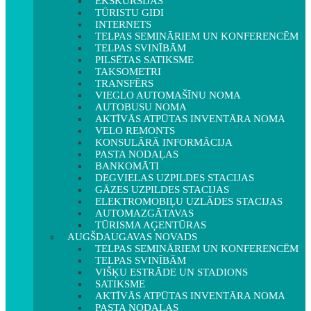
EKSKURSIJAS
TŪRISTU GIDI
INTERNETS
TELPAS SEMINĀRIEM UN KONFERENCĒM
TELPAS SVINĪBĀM
PILSĒTAS SATIKSME
TAKSOMETRI
TRANSFĒRS
VIEGLO AUTOMAŠĪNU NOMA
AUTOBUSU NOMA
AKTĪVĀS ATPŪTAS INVENTĀRA NOMA
VELO REMONTS
KONSULĀRĀ INFORMĀCIJA
PASTA NODAĻAS
BANKOMĀTI
DEGVIELAS UZPILDES STACIJAS
GĀZES UZPILDES STACIJAS
ELEKTROMOBIĻU UZLĀDES STACIJAS
AUTOMAZGĀTAVAS
TŪRISMA AĢENTŪRAS
AUGŠDAUGAVAS NOVADS
TELPAS SEMINĀRIEM UN KONFERENCĒM
TELPAS SVINĪBĀM
VIŠĶU ESTRĀDE UN STADIONS
SATIKSME
AKTĪVĀS ATPŪTAS INVENTĀRA NOMA
PASTA NODAĻAS