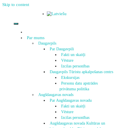
Skip to content
Par mums
Daugavpils
Par Daugavpili
Fakti un skaitļi
Vēsture
Izcilas personības
Daugavpils Tūristu apkalpošanas centrs
Ekskursijas
Personu datu apstrādes
privātuma politika
Augšdaugavas novads
Par Augšdaugavas novadu
Fakti un skaitļi
Vēsture
Izcilas personības
Augšdaugavas novada Kultūras un