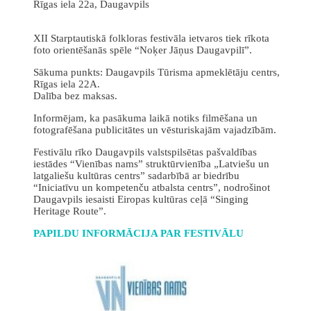
Rīgas iela 22a, Daugavpils
XII Starptautiskā folkloras festivāla ietvaros tiek rīkota
foto orientēšanās spēle “Noķer Jāņus Daugavpilī”.
Sākuma punkts: Daugavpils Tūrisma apmeklētāju centrs,
Rīgas iela 22A.
Dalība bez maksas.
Informējam, ka pasākuma laikā notiks filmēšana un
fotografēšana publicitātes un vēsturiskajām vajadzībām.
Festivālu rīko Daugavpils valstspilsētas pašvaldības
iestādes “Vienības nams” struktūrvienība „Latviešu un
latgaliešu kultūras centrs” sadarbībā ar biedrību
“Iniciatīvu un kompetenču atbalsta centrs”, nodrošinot
Daugavpils iesaisti Eiropas kultūras ceļā “Singing
Heritage Route”.
PAPILDU INFORMĀCIJA PAR FESTIVĀLU