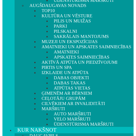
ŪDENSTŪRISMA MARŠRUTI
AUGŠDAUGAVAS NOVADS
TOP10
KULTŪRA UN VĒSTURE
PILIS UN MUIŽAS
PARKI
PILSKALNI
SAKRĀLAIS MANTOJUMS
MUZEJI UN EKSPOZĪCIJAS
AMATNIEKI UN APSKATES SAIMNIECĪBAS
AMATNIEKI
APSKATES SAIMNIECĪBAS
AKTĪVĀ ATPŪTA UN PIEDZĪVOJUMI
PIRTIS UN SPA
IZKLAIDE UN ATPŪTA
DABAS OBJEKTI
DABAS TAKAS
ATPŪTAS VIETAS
ĢIMENĒM AR BĒRNIEM
CEĻOTĀJU GRUPĀM
CILVĒKIEM AR INVALIDITĀTI
MARŠRUTI
AUTO MARŠRUTI
VELO MARŠRUTI
ŪDENSTŪRISMA MARŠRUTI
KUR NAKŠŅOT
DAUGAVPILS