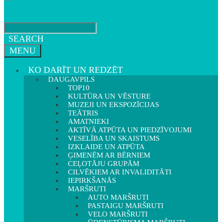
SEARCH
MENU
KO DARĪT UN REDZĒT
DAUGAVPILS
TOP10
KULTŪRA UN VĒSTURE
MUZEJI UN EKSPOZĪCIJAS
TEĀTRIS
AMATNIEKI
AKTĪVĀ ATPŪTA UN PIEDZĪVOJUMI
VESELĪBA UN SKAISTUMS
IZKLAIDE UN ATPŪTA
ĢIMENĒM AR BĒRNIEM
CEĻOTĀJU GRUPĀM
CILVĒKIEM AR INVALIDITĀTI
IEPIRKŠANĀS
MARŠRUTI
AUTO MARŠRUTI
PASTAIGU MARŠRUTI
VELO MARŠRUTI