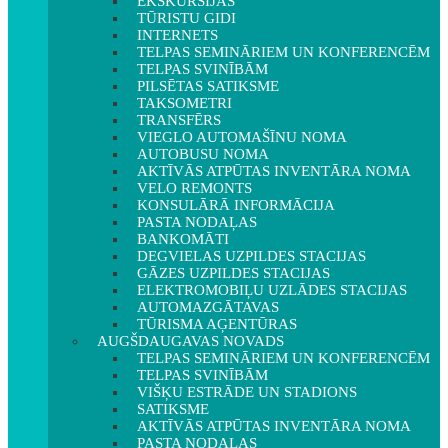
EKSKURSIJAS
TŪRISTU GIDI
INTERNETS
TELPAS SEMINĀRIEM UN KONFERENCĒM
TELPAS SVINĪBĀM
PILSĒTAS SATIKSME
TAKSOMETRI
TRANSFĒRS
VIEGLO AUTOMAŠĪNU NOMA
AUTOBUSU NOMA
AKTĪVĀS ATPŪTAS INVENTĀRA NOMA
VELO REMONTS
KONSULĀRĀ INFORMĀCIJA
PASTA NODAĻAS
BANKOMĀTI
DEGVIELAS UZPILDES STACIJAS
GĀZES UZPILDES STACIJAS
ELEKTROMOBIĻU UZLĀDES STACIJAS
AUTOMAZGĀTAVAS
TŪRISMA AĢENTŪRAS
AUGŠDAUGAVAS NOVADS
TELPAS SEMINĀRIEM UN KONFERENCĒM
TELPAS SVINĪBĀM
VIŠĶU ESTRĀDE UN STADIONS
SATIKSME
AKTĪVĀS ATPŪTAS INVENTĀRA NOMA
PASTA NODAĻAS