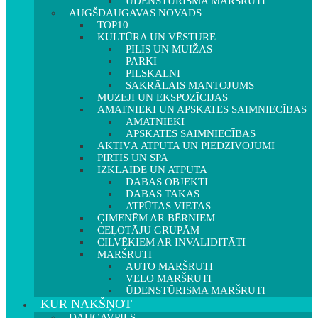
ŪDENSTŪRISMA MARŠRUTI
AUGŠDAUGAVAS NOVADS
TOP10
KULTŪRA UN VĒSTURE
PILIS UN MUIŽAS
PARKI
PILSKALNI
SAKRĀLAIS MANTOJUMS
MUZEJI UN EKSPOZĪCIJAS
AMATNIEKI UN APSKATES SAIMNIECĪBAS
AMATNIEKI
APSKATES SAIMNIECĪBAS
AKTĪVĀ ATPŪTA UN PIEDZĪVOJUMI
PIRTIS UN SPA
IZKLAIDE UN ATPŪTA
DABAS OBJEKTI
DABAS TAKAS
ATPŪTAS VIETAS
ĢIMENĒM AR BĒRNIEM
CEĻOTĀJU GRUPĀM
CILVĒKIEM AR INVALIDITĀTI
MARŠRUTI
AUTO MARŠRUTI
VELO MARŠRUTI
ŪDENSTŪRISMA MARŠRUTI
KUR NAKŠŅOT
DAUGAVPILS