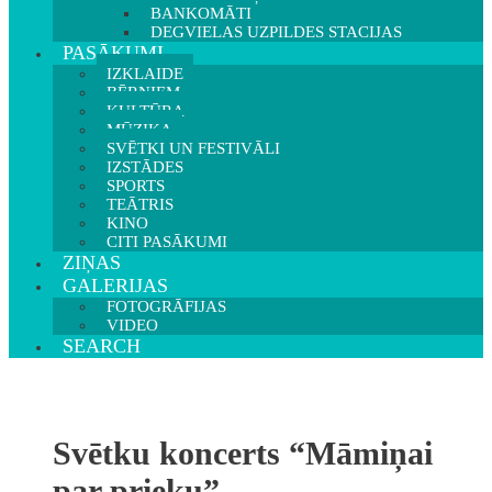
BANKOMĀTI
DEGVIELAS UZPILDES STACIJAS
PASĀKUMI
IZKLAIDE
BĒRNIEM
KULTŪRA
MŪZIKA
SVĒTKI UN FESTIVĀLI
IZSTĀDES
SPORTS
TEĀTRIS
KINO
CITI PASĀKUMI
ZIŅAS
GALERIJAS
FOTOGRĀFIJAS
VIDEO
SEARCH
Svētku koncerts “Māmiņai
par prieku”