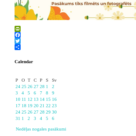
PrintFriendly
Facebook
Twitter
Share
Calendar
Marts
P
O
T
C
P
S
Sv
24
25
26
27
28
1
2
3
4
5
6
7
8
9
10
11
12
13
14
15
16
17
18
19
20
21
22
23
24
25
26
27
28
29
30
31
1
2
3
4
5
6
Nedēļas nogales pasākumi