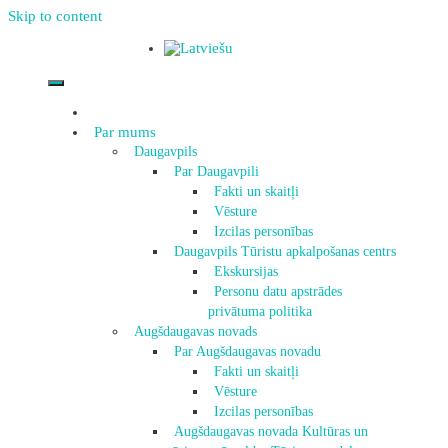
Skip to content
Par mums
Daugavpils
Par Daugavpili
Fakti un skaitļi
Vēsture
Izcilas personības
Daugavpils Tūristu apkalpošanas centrs
Ekskursijas
Personu datu apstrādes
privātuma politika
Augšdaugavas novads
Par Augšdaugavas novadu
Fakti un skaitļi
Vēsture
Izcilas personības
Augšdaugavas novada Kultūras un