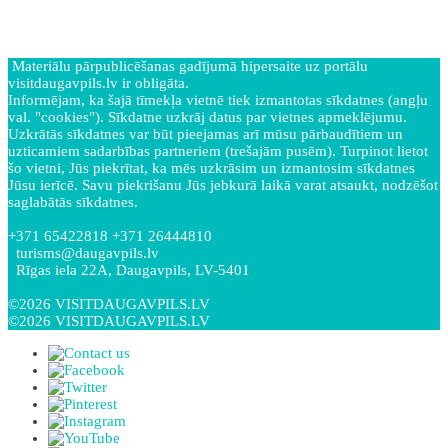
Materiālu pārpublicēšanas gadījumā hipersaite uz portālu
visitdaugavpils.lv ir obligāta.
Informējam, ka šajā tīmekļa vietnē tiek izmantotas sīkdatnes (angļu
val. "cookies"). Sīkdatne uzkrāj datus par vietnes apmeklējumu.
Uzkrātās sīkdatnes var būt pieejamas arī mūsu pārbaudītiem un
uzticamiem sadarbības partneriem (trešajām pusēm). Turpinot lietot
šo vietni, Jūs piekrītat, ka mēs uzkrāsim un izmantosim sīkdatnes
Jūsu ierīcē. Savu piekrišanu Jūs jebkurā laikā varat atsaukt, nodzēšot
saglabātās sīkdatnes.
+371 65422818 +371 26444810
turisms@daugavpils.lv
Rīgas iela 22A, Daugavpils, LV-5401
©2026 VISITDAUGAVPILS.LV
©2026 VISITDAUGAVPILS.LV