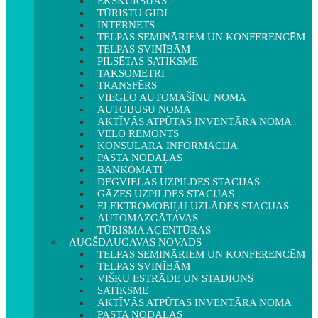
EKSKURSIJAS
TŪRISTU GIDI
INTERNETS
TELPAS SEMINĀRIEM UN KONFERENCĒM
TELPAS SVINĪBĀM
PILSĒTAS SATIKSME
TAKSOMETRI
TRANSFĒRS
VIEGLO AUTOMAŠĪNU NOMA
AUTOBUSU NOMA
AKTĪVĀS ATPŪTAS INVENTĀRA NOMA
VELO REMONTS
KONSULĀRĀ INFORMĀCIJA
PASTA NODAĻAS
BANKOMĀTI
DEGVIELAS UZPILDES STACIJAS
GĀZES UZPILDES STACIJAS
ELEKTROMOBIĻU UZLĀDES STACIJAS
AUTOMAZGĀTAVAS
TŪRISMA AĢENTŪRAS
AUGŠDAUGAVAS NOVADS
TELPAS SEMINĀRIEM UN KONFERENCĒM
TELPAS SVINĪBĀM
VIŠĶU ESTRĀDE UN STADIONS
SATIKSME
AKTĪVĀS ATPŪTAS INVENTĀRA NOMA
PASTA NODAĻAS