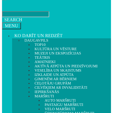
SEARCH
MENU
KO DARĪT UN REDZĒT
DAUGAVPILS
TOP10
KULTŪRA UN VĒSTURE
MUZEJI UN EKSPOZĪCIJAS
TEĀTRIS
AMATNIEKI
AKTĪVĀ ATPŪTA UN PIEDZĪVOJUMI
VESELĪBA UN SKAISTUMS
IZKLAIDE UN ATPŪTA
ĢIMENĒM AR BĒRNIEM
CEĻOTĀJU GRUPĀM
CILVĒKIEM AR INVALIDITĀTI
IEPIRKŠANĀS
MARŠRUTI
AUTO MARŠRUTI
PASTAIGU MARŠRUTI
VELO MARŠRUTI