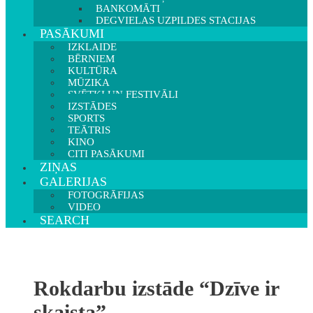
BANKOMĀTI
DEGVIELAS UZPILDES STACIJAS
PASĀKUMI
IZKLAIDE
BĒRNIEM
KULTŪRA
MŪZIKA
SVĒTKI UN FESTIVĀLI
IZSTĀDES
SPORTS
TEĀTRIS
KINO
CITI PASĀKUMI
ZIŅAS
GALERIJAS
FOTOGRĀFIJAS
VIDEO
SEARCH
Rokdarbu izstāde “Dzīve ir
skaista”