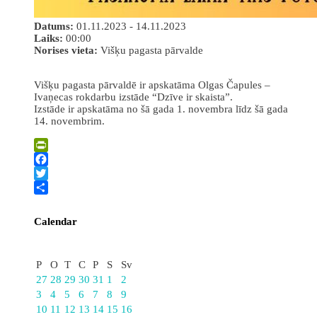
Datums:
01.11.2023 - 14.11.2023
Laiks:
00:00
Norises vieta:
Višķu pagasta pārvalde
Višķu pagasta pārvaldē ir apskatāma Olgas Čapules –
Ivaņecas rokdarbu izstāde “Dzīve ir skaista”.
Izstāde ir apskatāma no šā gada 1. novembra līdz šā gada
14. novembrim.
PrintFriendly
Facebook
Twitter
Share
Calendar
Augusts
P
O
T
C
P
S
Sv
27
28
29
30
31
1
2
3
4
5
6
7
8
9
10
11
12
13
14
15
16