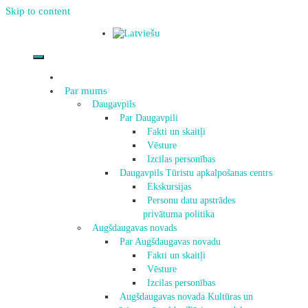
Skip to content
Par mums
Daugavpils
Par Daugavpili
Fakti un skaitļi
Vēsture
Izcilas personības
Daugavpils Tūristu apkalpošanas centrs
Ekskursijas
Personu datu apstrādes
privātuma politika
Augšdaugavas novads
Par Augšdaugavas novadu
Fakti un skaitļi
Vēsture
Izcilas personības
Augšdaugavas novada Kultūras un