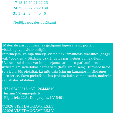
17
18
19
20
21
22
23
24
25
26
27
28
29
30
31
1
2
3
4
5
6
Nedēļas nogales pasākumi
Materiālu pārpublicēšanas gadījumā hipersaite uz portālu
visitdaugavpils.lv ir obligāta.
Informējam, ka šajā tīmekļa vietnē tiek izmantotas sīkdatnes (angļu
val. "cookies"). Sīkdatne uzkrāj datus par vietnes apmeklējumu.
Uzkrātās sīkdatnes var būt pieejamas arī mūsu pārbaudītiem un
uzticamiem sadarbības partneriem (trešajām pusēm). Turpinot lietot
šo vietni, Jūs piekrītat, ka mēs uzkrāsim un izmantosim sīkdatnes
Jūsu ierīcē. Savu piekrišanu Jūs jebkurā laikā varat atsaukt, nodzēšot
saglabātās sīkdatnes.
+371 65422818 +371 26444810
turisms@daugavpils.lv
Rīgas iela 22A, Daugavpils, LV-5401
©2026 VISITDAUGAVPILS.LV
©2026 VISITDAUGAVPILS.LV