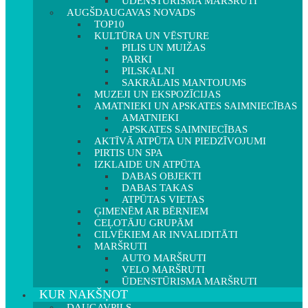
ŪDENSTŪRISMA MARŠRUTI
AUGŠDAUGAVAS NOVADS
TOP10
KULTŪRA UN VĒSTURE
PILIS UN MUIŽAS
PARKI
PILSKALNI
SAKRĀLAIS MANTOJUMS
MUZEJI UN EKSPOZĪCIJAS
AMATNIEKI UN APSKATES SAIMNIECĪBAS
AMATNIEKI
APSKATES SAIMNIECĪBAS
AKTĪVĀ ATPŪTA UN PIEDZĪVOJUMI
PIRTIS UN SPA
IZKLAIDE UN ATPŪTA
DABAS OBJEKTI
DABAS TAKAS
ATPŪTAS VIETAS
ĢIMENĒM AR BĒRNIEM
CEĻOTĀJU GRUPĀM
CILVĒKIEM AR INVALIDITĀTI
MARŠRUTI
AUTO MARŠRUTI
VELO MARŠRUTI
ŪDENSTŪRISMA MARŠRUTI
KUR NAKŠŅOT
DAUGAVPILS