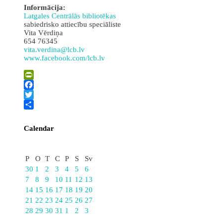
Informācija:
Latgales Centrālās bibliotēkas
sabiedrisko attiecību speciāliste
Vita Vērdiņa
654 76345
vita.verdina@lcb.lv
www.facebook.com/lcb.lv
PrintFriendly
Facebook
Twitter
Share
Calendar
Oktobris
P
O
T
C
P
S
Sv
30
1
2
3
4
5
6
7
8
9
10
11
12
13
14
15
16
17
18
19
20
21
22
23
24
25
26
27
28
29
30
31
1
2
3