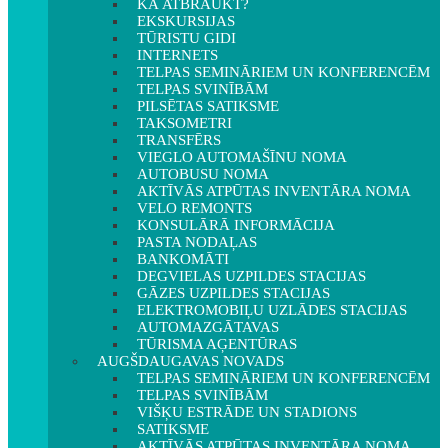
KĀ ATBRAUKT?
EKSKURSIJAS
TŪRISTU GIDI
INTERNETS
TELPAS SEMINĀRIEM UN KONFERENCĒM
TELPAS SVINĪBĀM
PILSĒTAS SATIKSME
TAKSOMETRI
TRANSFĒRS
VIEGLO AUTOMAŠĪNU NOMA
AUTOBUSU NOMA
AKTĪVĀS ATPŪTAS INVENTĀRA NOMA
VELO REMONTS
KONSULĀRĀ INFORMĀCIJA
PASTA NODAĻAS
BANKOMĀTI
DEGVIELAS UZPILDES STACIJAS
GĀZES UZPILDES STACIJAS
ELEKTROMOBIĻU UZLĀDES STACIJAS
AUTOMAZGĀTAVAS
TŪRISMA AĢENTŪRAS
AUGŠDAUGAVAS NOVADS
TELPAS SEMINĀRIEM UN KONFERENCĒM
TELPAS SVINĪBĀM
VIŠĶU ESTRĀDE UN STADIONS
SATIKSME
AKTĪVĀS ATPŪTAS INVENTĀRA NOMA