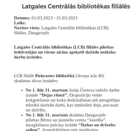
Datums:
01.03.2023 - 31.03.2023
Laiks:
Norises vieta:
Latgales Centrālās bibliotēkas (LCB)
filiāles, Daugavpils
Latgales Centrālās bibliotēkas (LCB) filiāles pilsētas
iedzīvotājus un viesus aicina apskatīt dažādu mākslas
darbu izstādes.
LCB filiālē
Piekrastes bibliotēkā
(Aveņu iela 40)
skatāmas divas izstādes:
No 1. līdz 31. martam
Jurija Čertova radošo darbu
izstāde
“Dejas ritmā”
. Ekspozīciju veido
kokgriešanas un koka dedzināšanas jeb pirogrāfijas
tehnikā darināti darbi, kas simbolizē deju, pavasari
un dzīvību.
No 1. līdz 31. martam
skatāma Daugavpils
pilsētas Bērnu un jauniešu centra “Jaunība”
mezglošanas pulciņa izstāde
“Dabas un dvēseles
saikne”
. Apmeklētājiem tiek piedāvātas