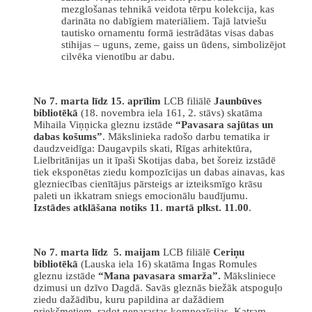
mezglošanas tehnikā veidota tērpu kolekcija, kas
darināta no dabīgiem materiāliem. Tajā latviešu
tautisko ornamentu formā iestrādātas visas dabas
stihijas – uguns, zeme, gaiss un ūdens, simbolizējot
cilvēka vienotību ar dabu.
No 7. marta līdz 15. aprīlim
LCB filiālē
Jaunbūves
bibliotēkā
(18. novembra iela 161, 2. stāvs) skatāma
Mihaila Viņņicka gleznu izstāde
“Pavasara sajūtas un
dabas košums”
. Mākslinieka radošo darbu tematika ir
daudzveidīga: Daugavpils skati, Rīgas arhitektūra,
Lielbritānijas un it īpaši Skotijas daba, bet šoreiz izstādē
tiek eksponētas ziedu kompozīcijas un dabas ainavas, kas
glezniecības cienītājus pārsteigs ar izteiksmīgo krāsu
paleti un ikkatram sniegs emocionālu baudījumu.
Izstādes atklāšana notiks 11. martā plkst. 11.00
.
No 7. marta līdz 5. maijam
LCB filiālē
Ceriņu
bibliotēkā
(Lauska iela 16) skatāma Ingas Romules
gleznu izstāde
“Mana pavasara smarža”.
Māksliniece
dzimusi un dzīvo Dagdā. Savās gleznās biežāk atspoguļo
ziedu dažādību, kuru papildina ar dažādiem
priekšmetiem, radot neparastas kompozīcijas. Katram