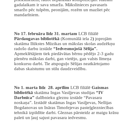
gadalaikam ir sava smarža. Mākslinieces pavasaris
smaržo pēc tulpēm, peonijām, rozēm un mazliet pēc
mandarīniem.
No 17. februāra līdz 31. martam
LCB filiālē
Pārdaugavas bibliotēkā
(Komunālā iela 2
)
joprojām
skatāma Ilūkstes Mūzikas un mākslas skolas audzēkņu
radošo darbu izstāde
“Iedvesmojošā Sēlija”.
Apmeklētājiem tiek piedāvātas bērnu pēdējo 2-3 gadu
plenēru mākslas darbi, gan vietējo, gan valsts līmeņa
konkursu darbi. Tie atspoguļo Sēlijas neatkārtojamo
dabas skaistumu un stilu daudzveidību.
No 1. marta līdz 28. aprīlim
LCB filiālē
Gaismas
bibliotēkā
skatāma Ingas Vasiļjevas studijas
“IV
Darbnīca”
dalībnieku gleznu izstāde “Pavasara
noskaņa”. Izstādē skatāmas Ingas Vasiļjevas, Nellijas
Bogdanovas un Ināras Timofejevas pasteļglezniecības
tehnikā izpildītie darbi. Gleznas pārsteidz ar maigu krāsu
paleti un ļauj sajust pavasara iedvesmu.