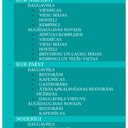
KUR NAKŠŅOT
DAUGAVPILS
VIESNĪCAS
VIESU MĀJAS
HOSTEĻI
KEMPINGI
AUGŠDAUGAVAS NOVADS
ATPŪTAS KOMPLEKSI
VIESNĪCAS
VIESU MĀJAS
HOSTEĻI
BRĪVDIENU UN LAUKU MĀJAS
KEMPINGI UN TELŠU VIETAS
KUR PAĒST
DAUGAVPILS
RESTORĀNI
KAFEJNĪCAS
GASTROBĀRS
ĀTRĀS APKALPOŠANAS RESTORĀNI,
PICĒRIJAS
DAUGAVPILS VIRTUVE
AUGŠDAUGAVAS NOVADS
RESTORĀNI
KAFEJNĪCAS
NODERĪGI
DAUGAVPILS