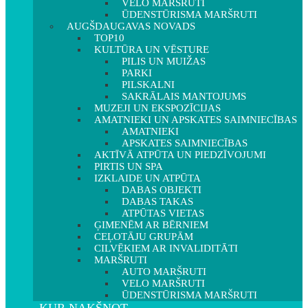
VELO MARŠRUTI
ŪDENSTŪRISMA MARŠRUTI
AUGŠDAUGAVAS NOVADS
TOP10
KULTŪRA UN VĒSTURE
PILIS UN MUIŽAS
PARKI
PILSKALNI
SAKRĀLAIS MANTOJUMS
MUZEJI UN EKSPOZĪCIJAS
AMATNIEKI UN APSKATES SAIMNIECĪBAS
AMATNIEKI
APSKATES SAIMNIECĪBAS
AKTĪVĀ ATPŪTA UN PIEDZĪVOJUMI
PIRTIS UN SPA
IZKLAIDE UN ATPŪTA
DABAS OBJEKTI
DABAS TAKAS
ATPŪTAS VIETAS
ĢIMENĒM AR BĒRNIEM
CEĻOTĀJU GRUPĀM
CILVĒKIEM AR INVALIDITĀTI
MARŠRUTI
AUTO MARŠRUTI
VELO MARŠRUTI
ŪDENSTŪRISMA MARŠRUTI