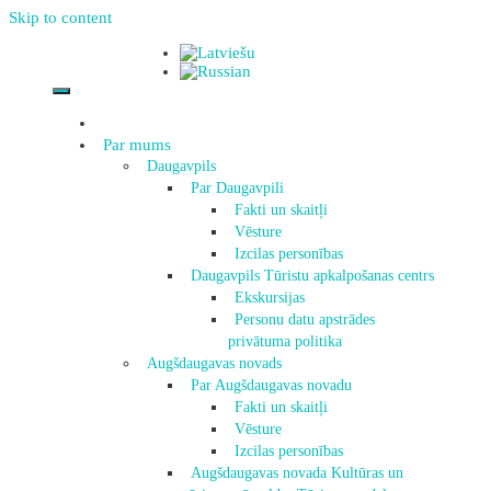
Skip to content
Par mums
Daugavpils
Par Daugavpili
Fakti un skaitļi
Vēsture
Izcilas personības
Daugavpils Tūristu apkalpošanas centrs
Ekskursijas
Personu datu apstrādes
privātuma politika
Augšdaugavas novads
Par Augšdaugavas novadu
Fakti un skaitļi
Vēsture
Izcilas personības
Augšdaugavas novada Kultūras un