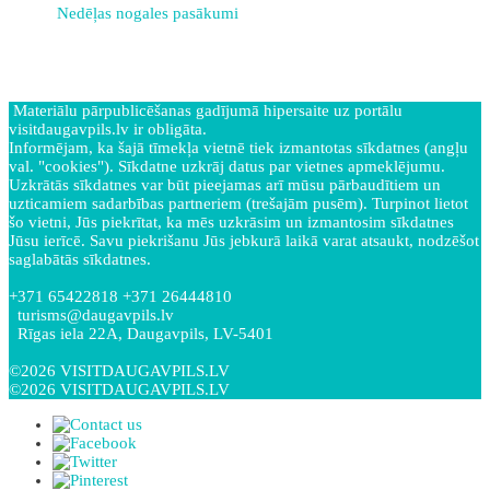
Nedēļas nogales pasākumi
Materiālu pārpublicēšanas gadījumā hipersaite uz portālu
visitdaugavpils.lv ir obligāta.
Informējam, ka šajā tīmekļa vietnē tiek izmantotas sīkdatnes (angļu
val. "cookies"). Sīkdatne uzkrāj datus par vietnes apmeklējumu.
Uzkrātās sīkdatnes var būt pieejamas arī mūsu pārbaudītiem un
uzticamiem sadarbības partneriem (trešajām pusēm). Turpinot lietot
šo vietni, Jūs piekrītat, ka mēs uzkrāsim un izmantosim sīkdatnes
Jūsu ierīcē. Savu piekrišanu Jūs jebkurā laikā varat atsaukt, nodzēšot
saglabātās sīkdatnes.
+371 65422818 +371 26444810
turisms@daugavpils.lv
Rīgas iela 22A, Daugavpils, LV-5401
©2026 VISITDAUGAVPILS.LV
©2026 VISITDAUGAVPILS.LV