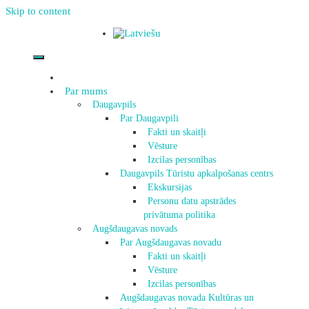
Skip to content
Par mums
Daugavpils
Par Daugavpili
Fakti un skaitļi
Vēsture
Izcilas personības
Daugavpils Tūristu apkalpošanas centrs
Ekskursijas
Personu datu apstrādes
privātuma politika
Augšdaugavas novads
Par Augšdaugavas novadu
Fakti un skaitļi
Vēsture
Izcilas personības
Augšdaugavas novada Kultūras un