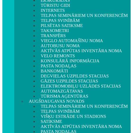
EKSKURSIJAS
TŪRISTU GIDI
INTERNETS
TELPAS SEMINĀRIEM UN KONFERENCĒM
TELPAS SVINĪBĀM
PILSĒTAS SATIKSME
TAKSOMETRI
TRANSFĒRS
VIEGLO AUTOMAŠĪNU NOMA
AUTOBUSU NOMA
AKTĪVĀS ATPŪTAS INVENTĀRA NOMA
VELO REMONTS
KONSULĀRĀ INFORMĀCIJA
PASTA NODAĻAS
BANKOMĀTI
DEGVIELAS UZPILDES STACIJAS
GĀZES UZPILDES STACIJAS
ELEKTROMOBIĻU UZLĀDES STACIJAS
AUTOMAZGĀTAVAS
TŪRISMA AĢENTŪRAS
AUGŠDAUGAVAS NOVADS
TELPAS SEMINĀRIEM UN KONFERENCĒM
TELPAS SVINĪBĀM
VIŠĶU ESTRĀDE UN STADIONS
SATIKSME
AKTĪVĀS ATPŪTAS INVENTĀRA NOMA
PASTA NODAĻAS