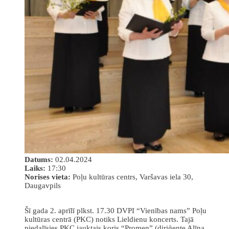
Datums:
02.04.2024
Laiks:
17:30
Norises vieta:
Poļu kultūras centrs, Varšavas iela 30,
Daugavpils
Šī gada 2. aprīlī plkst. 17.30 DVPI “Vienības nams” Poļu
kultūras centrā (PKC) notiks Lieldienu koncerts. Tajā
piedalīsies PKC jauktais koris “Promeņ” (diriģente Alīna