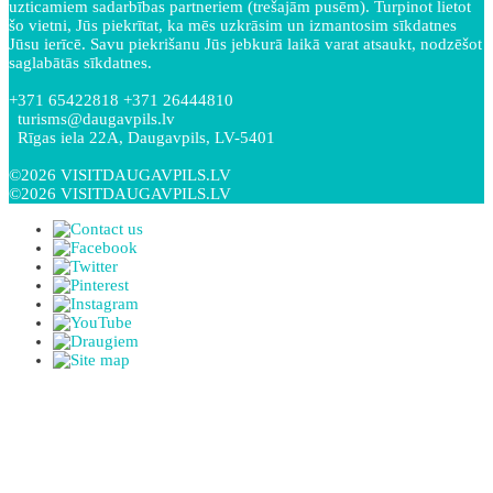
uzticamiem sadarbības partneriem (trešajām pusēm). Turpinot lietot
šo vietni, Jūs piekrītat, ka mēs uzkrāsim un izmantosim sīkdatnes
Jūsu ierīcē. Savu piekrišanu Jūs jebkurā laikā varat atsaukt, nodzēšot
saglabātās sīkdatnes.
+371 65422818 +371 26444810
turisms@daugavpils.lv
Rīgas iela 22A, Daugavpils, LV-5401
©2026 VISITDAUGAVPILS.LV
©2026 VISITDAUGAVPILS.LV