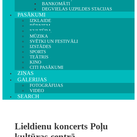
BANKOMĀTI
DEGVIELAS UZPILDES STACIJAS
PASĀKUMI
IZKLAIDE
BĒRNIEM
KULTŪRA
MŪZIKA
SVĒTKI UN FESTIVĀLI
IZSTĀDES
SPORTS
TEĀTRIS
KINO
CITI PASĀKUMI
ZIŅAS
GALERIJAS
FOTOGRĀFIJAS
VIDEO
SEARCH
Lieldienu koncerts Poļu
kultūras centrā