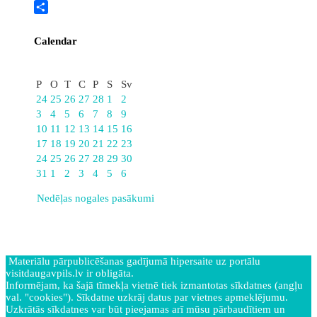
Twitter
Share
Calendar
Marts
P
O
T
C
P
S
Sv
24
25
26
27
28
1
2
3
4
5
6
7
8
9
10
11
12
13
14
15
16
17
18
19
20
21
22
23
24
25
26
27
28
29
30
31
1
2
3
4
5
6
Nedēļas nogales pasākumi
Materiālu pārpublicēšanas gadījumā hipersaite uz portālu
visitdaugavpils.lv ir obligāta.
Informējam, ka šajā tīmekļa vietnē tiek izmantotas sīkdatnes (angļu
val. "cookies"). Sīkdatne uzkrāj datus par vietnes apmeklējumu.
Uzkrātās sīkdatnes var būt pieejamas arī mūsu pārbaudītiem un