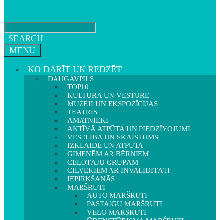
SEARCH
MENU
KO DARĪT UN REDZĒT
DAUGAVPILS
TOP10
KULTŪRA UN VĒSTURE
MUZEJI UN EKSPOZĪCIJAS
TEĀTRIS
AMATNIEKI
AKTĪVĀ ATPŪTA UN PIEDZĪVOJUMI
VESELĪBA UN SKAISTUMS
IZKLAIDE UN ATPŪTA
ĢIMENĒM AR BĒRNIEM
CEĻOTĀJU GRUPĀM
CILVĒKIEM AR INVALIDITĀTI
IEPIRKŠANĀS
MARŠRUTI
AUTO MARŠRUTI
PASTAIGU MARŠRUTI
VELO MARŠRUTI