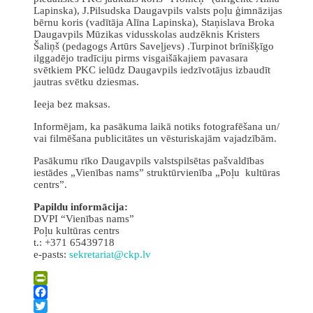
Lapinska), J.Pilsudska Daugavpils valsts poļu ģimnāzijas
bērnu koris (vadītāja Alīna Lapinska), Staņislava Broka
Daugavpils Mūzikas vidusskolas audzēknis Kristers
Šaliņš (pedagogs Artūrs Saveļjevs) .Turpinot brīnišķīgo
ilggadējo tradīciju pirms visgaišākajiem pavasara
svētkiem PKC ielūdz Daugavpils iedzīvotājus izbaudīt
jautras svētku dziesmas.
Ieeja bez maksas.
Informējam, ka pasākuma laikā notiks fotografēšana un/
vai filmēšana publicitātes un vēsturiskajām vajadzībām.
Pasākumu rīko Daugavpils valstspilsētas pašvaldības
iestādes „Vienības nams” struktūrvienība „Poļu kultūras
centrs”.
Papildu informācija:
DVPI “Vienības nams”
Poļu kultūras centrs
t.: +371 65439718
e-pasts:
sekretariat@ckp.lv
PrintFriendly
Facebook