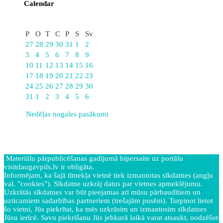
Calendar
Augusts
P
O
T
C
P
S
Sv
27
28
29
30
31
1
2
3
4
5
6
7
8
9
10
11
12
13
14
15
16
17
18
19
20
21
22
23
24
25
26
27
28
29
30
31
1
2
3
4
5
6
Nedēļas nogales pasākumi
Materiālu pārpublicēšanas gadījumā hipersaite uz portālu
visitdaugavpils.lv ir obligāta.
Informējam, ka šajā tīmekļa vietnē tiek izmantotas sīkdatnes (angļu
val. "cookies"). Sīkdatne uzkrāj datus par vietnes apmeklējumu.
Uzkrātās sīkdatnes var būt pieejamas arī mūsu pārbaudītiem un
uzticamiem sadarbības partneriem (trešajām pusēm). Turpinot lietot
šo vietni, Jūs piekrītat, ka mēs uzkrāsim un izmantosim sīkdatnes
Jūsu ierīcē. Savu piekrišanu Jūs jebkurā laikā varat atsaukt, nodzēšot