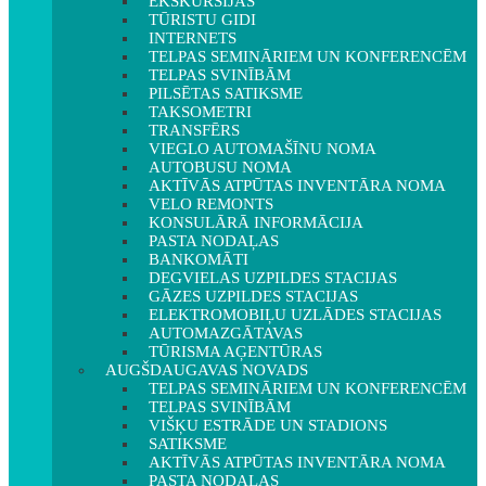
EKSKURSIJAS
TŪRISTU GIDI
INTERNETS
TELPAS SEMINĀRIEM UN KONFERENCĒM
TELPAS SVINĪBĀM
PILSĒTAS SATIKSME
TAKSOMETRI
TRANSFĒRS
VIEGLO AUTOMAŠĪNU NOMA
AUTOBUSU NOMA
AKTĪVĀS ATPŪTAS INVENTĀRA NOMA
VELO REMONTS
KONSULĀRĀ INFORMĀCIJA
PASTA NODAĻAS
BANKOMĀTI
DEGVIELAS UZPILDES STACIJAS
GĀZES UZPILDES STACIJAS
ELEKTROMOBIĻU UZLĀDES STACIJAS
AUTOMAZGĀTAVAS
TŪRISMA AĢENTŪRAS
AUGŠDAUGAVAS NOVADS
TELPAS SEMINĀRIEM UN KONFERENCĒM
TELPAS SVINĪBĀM
VIŠĶU ESTRĀDE UN STADIONS
SATIKSME
AKTĪVĀS ATPŪTAS INVENTĀRA NOMA
PASTA NODAĻAS