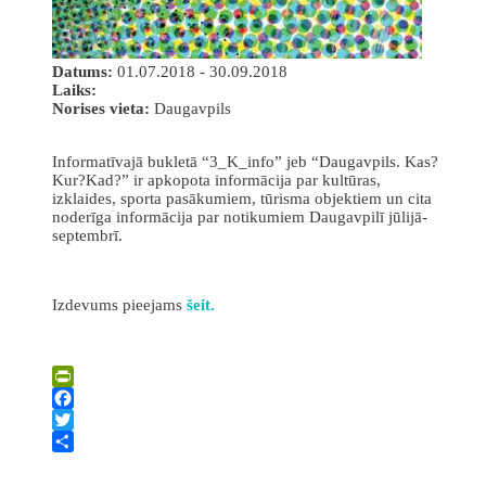
Datums:
01.07.2018 - 30.09.2018
Laiks:
Norises vieta:
Daugavpils
Informatīvajā bukletā “3_K_info” jeb “Daugavpils. Kas?
Kur?Kad?” ir apkopota informācija par kultūras,
izklaides, sporta pasākumiem, tūrisma objektiem un cita
noderīga informācija par notikumiem Daugavpilī jūlijā-
septembrī.
Izdevums pieejams
šeit.
PrintFriendly
Facebook
Twitter
Share