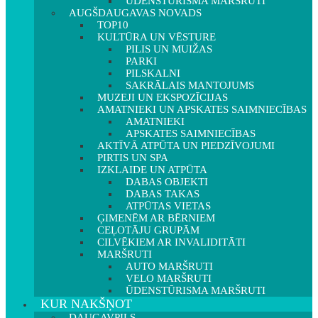
ŪDENSTŪRISMA MARŠRUTI
AUGŠDAUGAVAS NOVADS
TOP10
KULTŪRA UN VĒSTURE
PILIS UN MUIŽAS
PARKI
PILSKALNI
SAKRĀLAIS MANTOJUMS
MUZEJI UN EKSPOZĪCIJAS
AMATNIEKI UN APSKATES SAIMNIECĪBAS
AMATNIEKI
APSKATES SAIMNIECĪBAS
AKTĪVĀ ATPŪTA UN PIEDZĪVOJUMI
PIRTIS UN SPA
IZKLAIDE UN ATPŪTA
DABAS OBJEKTI
DABAS TAKAS
ATPŪTAS VIETAS
ĢIMENĒM AR BĒRNIEM
CEĻOTĀJU GRUPĀM
CILVĒKIEM AR INVALIDITĀTI
MARŠRUTI
AUTO MARŠRUTI
VELO MARŠRUTI
ŪDENSTŪRISMA MARŠRUTI
KUR NAKŠŅOT
DAUGAVPILS