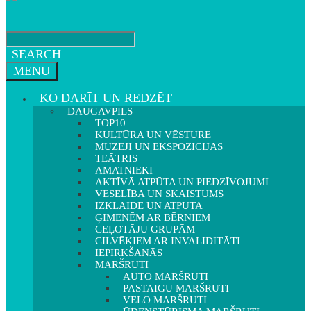
SEARCH
MENU
KO DARĪT UN REDZĒT
DAUGAVPILS
TOP10
KULTŪRA UN VĒSTURE
MUZEJI UN EKSPOZĪCIJAS
TEĀTRIS
AMATNIEKI
AKTĪVĀ ATPŪTA UN PIEDZĪVOJUMI
VESELĪBA UN SKAISTUMS
IZKLAIDE UN ATPŪTA
ĢIMENĒM AR BĒRNIEM
CEĻOTĀJU GRUPĀM
CILVĒKIEM AR INVALIDITĀTI
IEPIRKŠANĀS
MARŠRUTI
AUTO MARŠRUTI
PASTAIGU MARŠRUTI
VELO MARŠRUTI