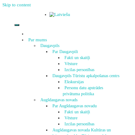
Skip to content
Par mums
Daugavpils
Par Daugavpili
Fakti un skaitļi
Vēsture
Izcilas personības
Daugavpils Tūristu apkalpošanas centrs
Ekskursijas
Personu datu apstrādes
privātuma politika
Augšdaugavas novads
Par Augšdaugavas novadu
Fakti un skaitļi
Vēsture
Izcilas personības
Augšdaugavas novada Kultūras un