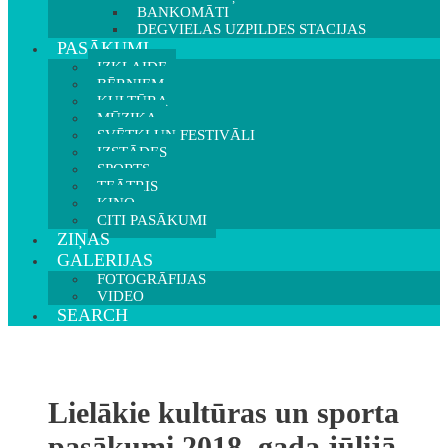
BANKOMĀTI
DEGVIELAS UZPILDES STACIJAS
PASĀKUMI
IZKLAIDE
BĒRNIEM
KULTŪRA
MŪZIKA
SVĒTKI UN FESTIVĀLI
IZSTĀDES
SPORTS
TEĀTRIS
KINO
CITI PASĀKUMI
ZIŅAS
GALERIJAS
FOTOGRĀFIJAS
VIDEO
SEARCH
Lielākie kultūras un sporta
pasākumi 2018. gada jūlijā-