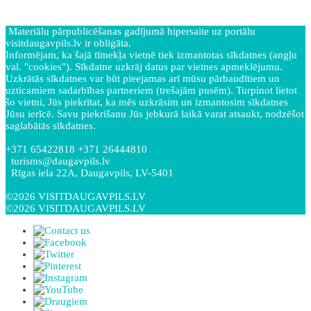
Materiālu pārpublicēšanas gadījumā hipersaite uz portālu
visitdaugavpils.lv ir obligāta.
Informējam, ka šajā tīmekļa vietnē tiek izmantotas sīkdatnes (angļu
val. "cookies"). Sīkdatne uzkrāj datus par vietnes apmeklējumu.
Uzkrātās sīkdatnes var būt pieejamas arī mūsu pārbaudītiem un
uzticamiem sadarbības partneriem (trešajām pusēm). Turpinot lietot
šo vietni, Jūs piekrītat, ka mēs uzkrāsim un izmantosim sīkdatnes
Jūsu ierīcē. Savu piekrišanu Jūs jebkurā laikā varat atsaukt, nodzēšot
saglabātās sīkdatnes.
+371 65422818 +371 26444810
turisms@daugavpils.lv
Rīgas iela 22A, Daugavpils, LV-5401
©2026 VISITDAUGAVPILS.LV
©2026 VISITDAUGAVPILS.LV