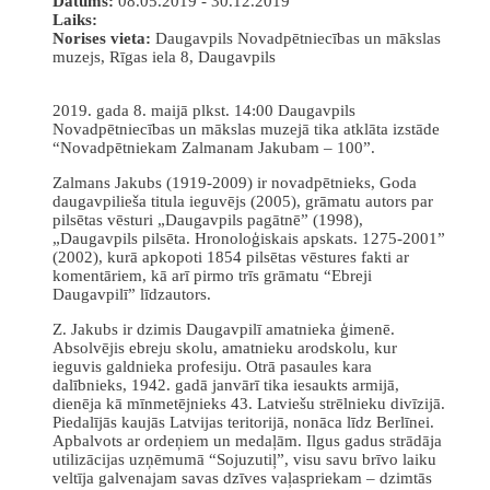
Datums:
08.05.2019 - 30.12.2019
Laiks:
Norises vieta:
Daugavpils Novadpētniecības un mākslas
muzejs, Rīgas iela 8, Daugavpils
2019. gada 8. maijā plkst. 14:00 Daugavpils
Novadpētniecības un mākslas muzejā tika atklāta izstāde
“Novadpētniekam Zalmanam Jakubam – 100”.
Zalmans Jakubs (1919-2009) ir novadpētnieks, Goda
daugavpilieša titula ieguvējs (2005), grāmatu autors par
pilsētas vēsturi „Daugavpils pagātnē” (1998),
„Daugavpils pilsēta. Hronoloģiskais apskats. 1275-2001”
(2002), kurā apkopoti 1854 pilsētas vēstures fakti ar
komentāriem, kā arī pirmo trīs grāmatu “Ebreji
Daugavpilī” līdzautors.
Z. Jakubs ir dzimis Daugavpilī amatnieka ģimenē.
Absolvējis ebreju skolu, amatnieku arodskolu, kur
ieguvis galdnieka profesiju. Otrā pasaules kara
dalībnieks, 1942. gadā janvārī tika iesaukts armijā,
dienēja kā mīnmetējnieks 43. Latviešu strēlnieku divīzijā.
Piedalījās kaujās Latvijas teritorijā, nonāca līdz Berlīnei.
Apbalvots ar ordeņiem un medaļām. Ilgus gadus strādāja
utilizācijas uzņēmumā “Sojuzutiļ”, visu savu brīvo laiku
veltīja galvenajam savas dzīves vaļaspriekam – dzimtās