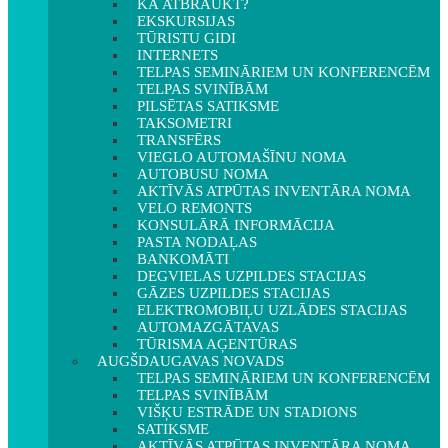
KĀ ATBRAUKT?
EKSKURSIJAS
TŪRISTU GIDI
INTERNETS
TELPAS SEMINĀRIEM UN KONFERENCĒM
TELPAS SVINĪBĀM
PILSĒTAS SATIKSME
TAKSOMETRI
TRANSFĒRS
VIEGLO AUTOMAŠĪNU NOMA
AUTOBUSU NOMA
AKTĪVĀS ATPŪTAS INVENTĀRA NOMA
VELO REMONTS
KONSULĀRĀ INFORMĀCIJA
PASTA NODAĻAS
BANKOMĀTI
DEGVIELAS UZPILDES STACIJAS
GĀZES UZPILDES STACIJAS
ELEKTROMOBIĻU UZLĀDES STACIJAS
AUTOMAZGĀTAVAS
TŪRISMA AĢENTŪRAS
AUGŠDAUGAVAS NOVADS
TELPAS SEMINĀRIEM UN KONFERENCĒM
TELPAS SVINĪBĀM
VIŠĶU ESTRĀDE UN STADIONS
SATIKSME
AKTĪVĀS ATPŪTAS INVENTĀRA NOMA