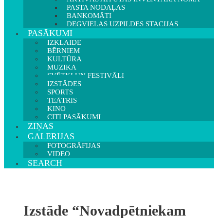
PASTA NODAĻAS
BANKOMĀTI
DEGVIELAS UZPILDES STACIJAS
PASĀKUMI
IZKLAIDE
BĒRNIEM
KULTŪRA
MŪZIKA
SVĒTKI UN FESTIVĀLI
IZSTĀDES
SPORTS
TEĀTRIS
KINO
CITI PASĀKUMI
ZIŅAS
GALERIJAS
FOTOGRĀFIJAS
VIDEO
SEARCH
Izstāde “Novadpētniekam