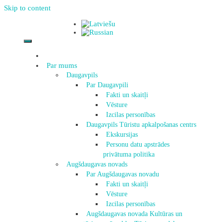
Skip to content
Par mums
Daugavpils
Par Daugavpili
Fakti un skaitļi
Vēsture
Izcilas personības
Daugavpils Tūristu apkalpošanas centrs
Ekskursijas
Personu datu apstrādes
privātuma politika
Augšdaugavas novads
Par Augšdaugavas novadu
Fakti un skaitļi
Vēsture
Izcilas personības
Augšdaugavas novada Kultūras un