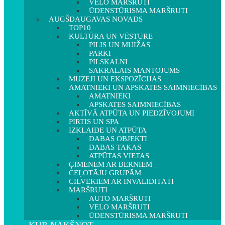
VELO MARŠRUTI
ŪDENSTŪRISMA MARŠRUTI
AUGŠDAUGAVAS NOVADS
TOP10
KULTŪRA UN VĒSTURE
PILIS UN MUIŽAS
PARKI
PILSKALNI
SAKRĀLAIS MANTOJUMS
MUZEJI UN EKSPOZĪCIJAS
AMATNIEKI UN APSKATES SAIMNIECĪBAS
AMATNIEKI
APSKATES SAIMNIECĪBAS
AKTĪVĀ ATPŪTA UN PIEDZĪVOJUMI
PIRTIS UN SPA
IZKLAIDE UN ATPŪTA
DABAS OBJEKTI
DABAS TAKAS
ATPŪTAS VIETAS
ĢIMENĒM AR BĒRNIEM
CEĻOTĀJU GRUPĀM
CILVĒKIEM AR INVALIDITĀTI
MARŠRUTI
AUTO MARŠRUTI
VELO MARŠRUTI
ŪDENSTŪRISMA MARŠRUTI