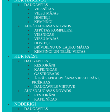
KUR NAKŠŅOT
DAUGAVPILS
VIESNĪCAS
VIESU MĀJAS
HOSTEĻI
KEMPINGI
AUGŠDAUGAVAS NOVADS
ATPŪTAS KOMPLEKSI
VIESNĪCAS
VIESU MĀJAS
HOSTEĻI
BRĪVDIENU UN LAUKU MĀJAS
KEMPINGI UN TELŠU VIETAS
KUR PAĒST
DAUGAVPILS
RESTORĀNI
KAFEJNĪCAS
GASTROBĀRS
ĀTRĀS APKALPOŠANAS RESTORĀNI,
PICĒRIJAS
DAUGAVPILS VIRTUVE
AUGŠDAUGAVAS NOVADS
RESTORĀNI
KAFEJNĪCAS
NODERĪGI
DAUGAVPILS