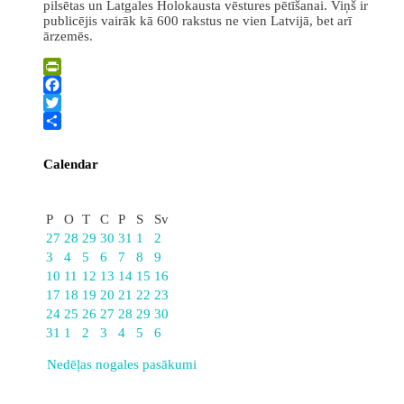
pilsētas un Latgales Holokausta vēstures pētīšanai. Viņš ir
publicējis vairāk kā 600 rakstus ne vien Latvijā, bet arī
ārzemēs.
PrintFriendly
Facebook
Twitter
Share
Calendar
Augusts
P
O
T
C
P
S
Sv
27
28
29
30
31
1
2
3
4
5
6
7
8
9
10
11
12
13
14
15
16
17
18
19
20
21
22
23
24
25
26
27
28
29
30
31
1
2
3
4
5
6
Nedēļas nogales pasākumi