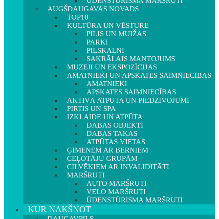
ŪDENSTŪRISMA MARŠRUTI
AUGŠDAUGAVAS NOVADS
TOP10
KULTŪRA UN VĒSTURE
PILIS UN MUIŽAS
PARKI
PILSKALNI
SAKRĀLAIS MANTOJUMS
MUZEJI UN EKSPOZĪCIJAS
AMATNIEKI UN APSKATES SAIMNIECĪBAS
AMATNIEKI
APSKATES SAIMNIECĪBAS
AKTĪVĀ ATPŪTA UN PIEDZĪVOJUMI
PIRTIS UN SPA
IZKLAIDE UN ATPŪTA
DABAS OBJEKTI
DABAS TAKAS
ATPŪTAS VIETAS
ĢIMENĒM AR BĒRNIEM
CEĻOTĀJU GRUPĀM
CILVĒKIEM AR INVALIDITĀTI
MARŠRUTI
AUTO MARŠRUTI
VELO MARŠRUTI
ŪDENSTŪRISMA MARŠRUTI
KUR NAKŠŅOT
DAUGAVPILS