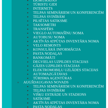
EKSKURSIJAS
TŪRISTU GIDI
INTERNETS
TELPAS SEMINĀRIEM UN KONFERENCĒM
TELPAS SVINĪBĀM
PILSĒTAS SATIKSME
TAKSOMETRI
TRANSFĒRS
VIEGLO AUTOMAŠĪNU NOMA
AUTOBUSU NOMA
AKTĪVĀS ATPŪTAS INVENTĀRA NOMA
VELO REMONTS
KONSULĀRĀ INFORMĀCIJA
PASTA NODAĻAS
BANKOMĀTI
DEGVIELAS UZPILDES STACIJAS
GĀZES UZPILDES STACIJAS
ELEKTROMOBIĻU UZLĀDES STACIJAS
AUTOMAZGĀTAVAS
TŪRISMA AĢENTŪRAS
AUGŠDAUGAVAS NOVADS
TELPAS SEMINĀRIEM UN KONFERENCĒM
TELPAS SVINĪBĀM
VIŠĶU ESTRĀDE UN STADIONS
SATIKSME
AKTĪVĀS ATPŪTAS INVENTĀRA NOMA
PASTA NODAĻAS