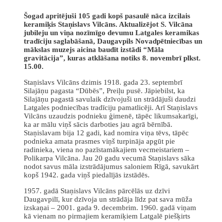
Šogad apritējuši 105 gadi kopš pasaulē nāca izcilais
keramiķis Staņislavs Vilcāns. Aktualizējot S. Vilcāna
jubileju un viņa nozīmīgo devumu Latgales keramikas
tradīciju saglabāšanā, Daugavpils Novadpētniecības un
mākslas muzejs aicina baudīt izstādi “Māla
gravitācija”, kuras atklāšana notiks 8. novembrī plkst.
15.00.
Staņislavs Vilcāns dzimis 1918. gada 23. septembrī
Silajāņu pagasta “Dūbēs”, Preiļu pusē. Jāpiebilst, ka
Silajāņu pagastā savulaik dzīvojuši un strādājuši daudzi
Latgales podniecības tradīciju pamatlicēji. Arī Staņislavs
Vilcāns uzaudzis podnieku ģimenē, tāpēc likumsakarīgi,
ka ar mālu viņš sācis darboties jau agrā bērnībā.
Staņislavam bija 12 gadi, kad nomira viņa tēvs, tāpēc
podnieka amata prasmes viņš turpināja apgūt pie
radinieka, viena no pazīstamākajiem vecmeistariem –
Polikarpa Vilcāna. Jau 20 gadu vecumā Staņislavs sāka
nodot savus māla izstrādājumus saloniem Rīgā, savukārt
kopš 1942. gada viņš piedalījās izstādēs.
1957. gadā Staņislavs Vilcāns pārcēlās uz dzīvi
Daugavpilī, kur dzīvoja un strādāja līdz pat sava mūža
izskaņai – 2001. gada 9. decembrim. 1960. gadā viņam
kā vienam no pirmajiem keramiķiem Latgalē piešķirts