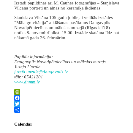
Izstādi papildinās arī M. Caunes fotogrāfijas – Staņislava
Vilcāna portreti un ainas no keramiķa ikdienas.
Staņislava Vilcāna 105 gadu jubilejai veltītās izstādes
“Māla gravitācija” atklāšanas pasākums Daugavpils
Novadpētniecības un mākslas muzejā (Rīgas ielā 8)
notiks 8. novembrī plkst. 15.00. Izstāde skatāma līdz pat
nākamā gada 26. februārim.
Papildu informācija:
Daugavpils Novadpētniecības un mākslas muzejs
Juzefa Unzule
juzefa.unzule@daugavpils.lv
tālr.: 65421201
www.dnmm.lv
PrintFriendly
Facebook
Twitter
Share
Calendar