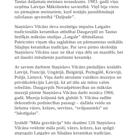
Tautas daiļamata meistara nosaukums. 1983. gadā viņu
uzņēma Latvijas Mākslinieku savienībā. Viņš bija viens
no pirmajiem meistariem, kurš iestājās jaundibinātajā
ražošanas apvienībā “Daiļrade”.
Staņislavs Vilcāns deva nozīmīgu impulsu Latgales
tradicionālās keramikas attīstībai Daugavpilī un Tautas
lietišķās mākslas studijas „Latgale” dibināšanai.
Pateicoties viņam tika saglabātas un pārmantotas unikālās
Silajāņu keramikas tradīcijas. Par savu pirmo skolotāju
Staņislavu Vilcānu sauc ne tikai viņa dēls un mazdēls, bet
arī daudzi mūsdienās pazīstami keramiķi.
Ar saviem darbiem Staņislavs Vilcāns piedalījies izstādēs
Latvijā, Francijā, Ungārijā, Bulgārijā, Portugālē, Krievijā,
Polijā, Lietuvā. Viņa darbi atrodami vairākos muzejos un
privātkolekcijās Latvijā, kā arī tālu aiz mūsu valsts
robežām. Daugavpils Novadpētniecības un mākslas
muzejā pirmie Staņislava Vilcāna darbi nonāca 1966.
gadā. Muzeja krājumā tiek glabāti S. Vilcāna radītie
dekoratīvās podniecības paraugi – dažāda veida un
lieluma vāzes, krūzes, servīzes, “svilpaunieki” un
“lakstīgalas”.
Izstādē “Māla gravitācija” būs skatāmi 126 Staņislava
Vilcāna veidotie māla podi, vāzes, krūzes, kas spilgti
atspoguļo Latgales un Silajāņu keramikas tradīcijas.