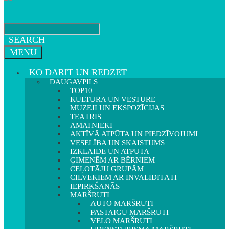
SEARCH
MENU
KO DARĪT UN REDZĒT
DAUGAVPILS
TOP10
KULTŪRA UN VĒSTURE
MUZEJI UN EKSPOZĪCIJAS
TEĀTRIS
AMATNIEKI
AKTĪVĀ ATPŪTA UN PIEDZĪVOJUMI
VESELĪBA UN SKAISTUMS
IZKLAIDE UN ATPŪTA
ĢIMENĒM AR BĒRNIEM
CEĻOTĀJU GRUPĀM
CILVĒKIEM AR INVALIDITĀTI
IEPIRKŠANĀS
MARŠRUTI
AUTO MARŠRUTI
PASTAIGU MARŠRUTI
VELO MARŠRUTI