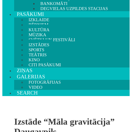
BANKOMĀTI
DEGVIELAS UZPILDES STACIJAS
PASĀKUMI
IZKLAIDE
BĒRNIEM
KULTŪRA
MŪZIKA
SVĒTKI UN FESTIVĀLI
IZSTĀDES
SPORTS
TEĀTRIS
KINO
CITI PASĀKUMI
ZIŅAS
GALERIJAS
FOTOGRĀFIJAS
VIDEO
SEARCH
Izstāde “Māla gravitācija”
Daugavpils