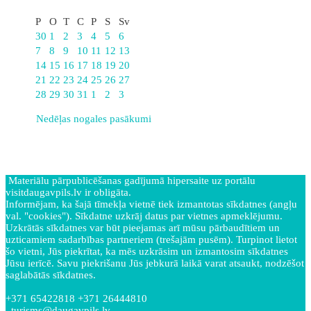
Oktobris
P
O
T
C
P
S
Sv
30
1
2
3
4
5
6
7
8
9
10
11
12
13
14
15
16
17
18
19
20
21
22
23
24
25
26
27
28
29
30
31
1
2
3
Nedēļas nogales pasākumi
Materiālu pārpublicēšanas gadījumā hipersaite uz portālu
visitdaugavpils.lv ir obligāta.
Informējam, ka šajā tīmekļa vietnē tiek izmantotas sīkdatnes (angļu
val. "cookies"). Sīkdatne uzkrāj datus par vietnes apmeklējumu.
Uzkrātās sīkdatnes var būt pieejamas arī mūsu pārbaudītiem un
uzticamiem sadarbības partneriem (trešajām pusēm). Turpinot lietot
šo vietni, Jūs piekrītat, ka mēs uzkrāsim un izmantosim sīkdatnes
Jūsu ierīcē. Savu piekrišanu Jūs jebkurā laikā varat atsaukt, nodzēšot
saglabātās sīkdatnes.
+371 65422818 +371 26444810
turisms@daugavpils.lv