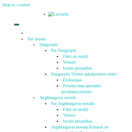
Skip to content
Par mums
Daugavpils
Par Daugavpili
Fakti un skaitļi
Vēsture
Izcilas personības
Daugavpils Tūristu apkalpošanas centrs
Ekskursijas
Personu datu apstrādes
privātuma politika
Augšdaugavas novads
Par Augšdaugavas novadu
Fakti un skaitļi
Vēsture
Izcilas personības
Augšdaugavas novada Kultūras un