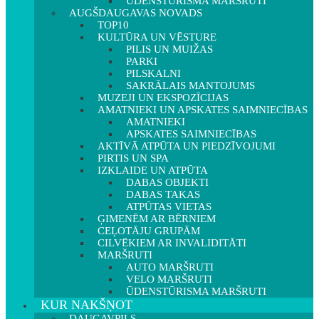
ŪDENSTŪRISMA MARŠRUTI
AUGŠDAUGAVAS NOVADS
TOP10
KULTŪRA UN VĒSTURE
PILIS UN MUIŽAS
PARKI
PILSKALNI
SAKRĀLAIS MANTOJUMS
MUZEJI UN EKSPOZĪCIJAS
AMATNIEKI UN APSKATES SAIMNIECĪBAS
AMATNIEKI
APSKATES SAIMNIECĪBAS
AKTĪVĀ ATPŪTA UN PIEDZĪVOJUMI
PIRTIS UN SPA
IZKLAIDE UN ATPŪTA
DABAS OBJEKTI
DABAS TAKAS
ATPŪTAS VIETAS
ĢIMENĒM AR BĒRNIEM
CEĻOTĀJU GRUPĀM
CILVĒKIEM AR INVALIDITĀTI
MARŠRUTI
AUTO MARŠRUTI
VELO MARŠRUTI
ŪDENSTŪRISMA MARŠRUTI
KUR NAKŠŅOT
DAUGAVPILS