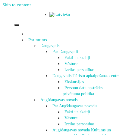
Skip to content
Par mums
Daugavpils
Par Daugavpili
Fakti un skaitļi
Vēsture
Izcilas personības
Daugavpils Tūristu apkalpošanas centrs
Ekskursijas
Personu datu apstrādes
privātuma politika
Augšdaugavas novads
Par Augšdaugavas novadu
Fakti un skaitļi
Vēsture
Izcilas personības
Augšdaugavas novada Kultūras un