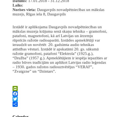
Datums:
17.01.2018 - 31.12.2018
Laiks:
Norises vieta:
Daugavpils novadpētniecības un mākslas
muzejs, Rīgas iela 8, Daugavpils
Izstādē ir aplūkojama Daugavpils novadpētniecības un
mākslas muzeja krājuma senā skaņu tehnika – gramofoni,
patafoni, magnetofoni, kā arī Latvijas un ārzemju
rūpnīcās ražotie radioaparāti. Izstādes apmeklētāji var
ieraudzīt un novērtēt 20. gadsimta audio tehnikas
attīstības vēsturi. Izstādē ir apskatāmi 20. gs. sākumā
ražotie gramofoni, patafoni “Elektrola” (1925.g.),
“Družba” (1957 g.). Apmeklētājiem ir iespēja iepazīties ar
radio būves tradīcijām un aplūkot Latvijas radio leģendas
– 1930. gados ražotos radiouztvērējus “VERAF”,
“Zvaigzne” un “Dzintars”.
PrintFriendly
Facebook
Twitter
Share
Calendar