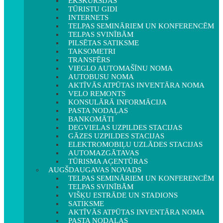
EKSKURSIJAS
TŪRISTU GIDI
INTERNETS
TELPAS SEMINĀRIEM UN KONFERENCĒM
TELPAS SVINĪBĀM
PILSĒTAS SATIKSME
TAKSOMETRI
TRANSFĒRS
VIEGLO AUTOMAŠĪNU NOMA
AUTOBUSU NOMA
AKTĪVĀS ATPŪTAS INVENTĀRA NOMA
VELO REMONTS
KONSULĀRĀ INFORMĀCIJA
PASTA NODAĻAS
BANKOMĀTI
DEGVIELAS UZPILDES STACIJAS
GĀZES UZPILDES STACIJAS
ELEKTROMOBIĻU UZLĀDES STACIJAS
AUTOMAZGĀTAVAS
TŪRISMA AĢENTŪRAS
AUGŠDAUGAVAS NOVADS
TELPAS SEMINĀRIEM UN KONFERENCĒM
TELPAS SVINĪBĀM
VIŠĶU ESTRĀDE UN STADIONS
SATIKSME
AKTĪVĀS ATPŪTAS INVENTĀRA NOMA
PASTA NODAĻAS