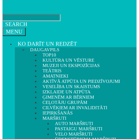
SEARCH
MENU
KO DARĪT UN REDZĒT
DAUGAVPILS
TOP10
KULTŪRA UN VĒSTURE
MUZEJI UN EKSPOZĪCIJAS
TEĀTRIS
AMATNIEKI
AKTĪVĀ ATPŪTA UN PIEDZĪVOJUMI
VESELĪBA UN SKAISTUMS
IZKLAIDE UN ATPŪTA
ĢIMENĒM AR BĒRNIEM
CEĻOTĀJU GRUPĀM
CILVĒKIEM AR INVALIDITĀTI
IEPIRKŠANĀS
MARŠRUTI
AUTO MARŠRUTI
PASTAIGU MARŠRUTI
VELO MARŠRUTI