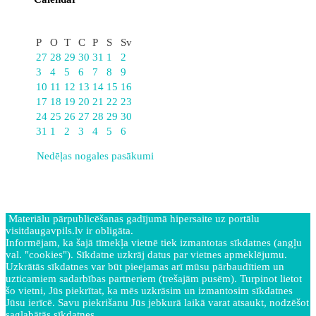
Augusts
P
O
T
C
P
S
Sv
27
28
29
30
31
1
2
3
4
5
6
7
8
9
10
11
12
13
14
15
16
17
18
19
20
21
22
23
24
25
26
27
28
29
30
31
1
2
3
4
5
6
Nedēļas nogales pasākumi
Materiālu pārpublicēšanas gadījumā hipersaite uz portālu
visitdaugavpils.lv ir obligāta.
Informējam, ka šajā tīmekļa vietnē tiek izmantotas sīkdatnes (angļu
val. "cookies"). Sīkdatne uzkrāj datus par vietnes apmeklējumu.
Uzkrātās sīkdatnes var būt pieejamas arī mūsu pārbaudītiem un
uzticamiem sadarbības partneriem (trešajām pusēm). Turpinot lietot
šo vietni, Jūs piekrītat, ka mēs uzkrāsim un izmantosim sīkdatnes
Jūsu ierīcē. Savu piekrišanu Jūs jebkurā laikā varat atsaukt, nodzēšot
saglabātās sīkdatnes.