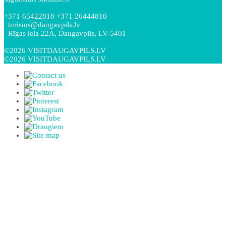
+371 65422818 +371 26444810
turisms@daugavpils.lv
Rīgas iela 22A, Daugavpils, LV-5401
©2026 VISITDAUGAVPILS.LV
©2026 VISITDAUGAVPILS.LV