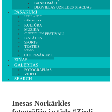
BANKOMĀTI
DEGVIELAS UZPILDES STACIJAS
PASĀKUMI
IZKLAIDE
BĒRNIEM
KULTŪRA
MŪZIKA
SVĒTKI UN FESTIVĀLI
IZSTĀDES
SPORTS
TEĀTRIS
KINO
CITI PASĀKUMI
ZIŅAS
GALERIJAS
FOTOGRĀFIJAS
VIDEO
SEARCH
Inesas Norkārkles
fotogrāfiju izstāde “Ziedi