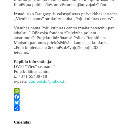
filmēšana publicitātes un vēsturiskajām vajadzībām.
Izstādi rīko Daugavpils valstspilsētas pašvaldības iestādes
„Vienības nams” struktūrvienība „Poļu kultūras centrs”.
Vienības nama Poļu kultūras centrs izsaka pateicību par
atbalstu J.Oļševska fondam “Palīdzība poļiem
austrumos”. Projektu līdzfinansē Polijas Republikas
Ministru padomes priekšsēdētāja kanceleja konkursa
„Poļu kopienas un ārzemēs dzīvojošie poļi 2024″
ietvaros.
Papildu informācija:
DVPI “Vienības nams”
Poļu kultūras centrs
t.: +371 65439718
e-pasts:
dompolski@inbox.lv
PrintFriendly
Facebook
Twitter
Share
Calendar