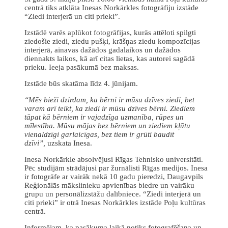
centrā tiks atklāta Inesas Norkārkles fotogrāfiju izstāde
“Ziedi interjerā un citi prieki”.
Izstādē varēs aplūkot fotogrāfijas, kurās attēloti spilgti
ziedošie ziedi, ziedu pušķi, krāšņas ziedu kompozīcijas
interjerā, ainavas dažādos gadalaikos un dažādos
diennakts laikos, kā arī citas lietas, kas autorei sagādā
prieku. Ieeja pasākumā bez maksas.
Izstāde būs skatāma līdz 4. jūnijam.
“Mēs bieži dzirdam, ka bērni ir mūsu dzīves ziedi, bet
varam arī teikt, ka ziedi ir mūsu dzīves bērni. Ziediem
tāpat kā bērniem ir vajadzīga uzmanība, rūpes un
mīlestība. Mūsu mājas bez bērniem un ziediem kļūtu
vienaldzīgi garlaicīgas, bez tiem ir grūti baudīt
dzīvi”,
uzskata Inesa.
Inesa Norkārkle absolvējusi Rīgas Tehnisko universitāti.
Pēc studijām strādājusi par žurnālisti Rīgas medijos. Inesa
ir fotogrāfe ar vairāk nekā 10 gadu pieredzi, Daugavpils
Reģionālās mākslinieku apvienības biedre un vairāku
grupu un personālizstāžu dalībniece. “Ziedi interjerā un
citi prieki” ir otrā Inesas Norkārkles izstāde Poļu kultūras
centrā.
Informējam, ka pasākuma laikā notiks fotografēšana un