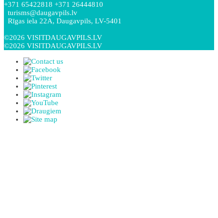
+371 65422818 +371 26444810
turisms@daugavpils.lv
Rīgas iela 22A, Daugavpils, LV-5401
©2026 VISITDAUGAVPILS.LV
©2026 VISITDAUGAVPILS.LV