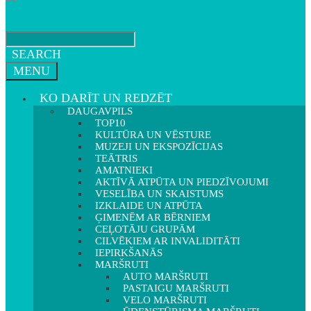
SEARCH
MENU
KO DARĪT UN REDZĒT
DAUGAVPILS
TOP10
KULTŪRA UN VĒSTURE
MUZEJI UN EKSPOZĪCIJAS
TEĀTRIS
AMATNIEKI
AKTĪVĀ ATPŪTA UN PIEDZĪVOJUMI
VESELĪBA UN SKAISTUMS
IZKLAIDE UN ATPŪTA
ĢIMENĒM AR BĒRNIEM
CEĻOTĀJU GRUPĀM
CILVĒKIEM AR INVALIDITĀTI
IEPIRKŠANĀS
MARŠRUTI
AUTO MARŠRUTI
PASTAIGU MARŠRUTI
VELO MARŠRUTI