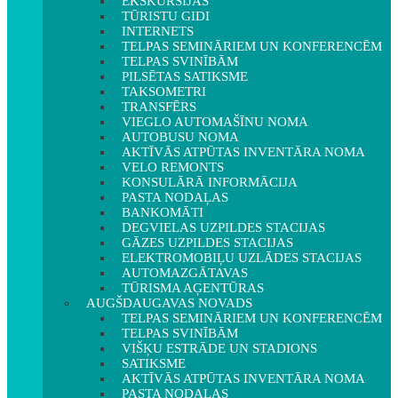
EKSKURSIJAS
TŪRISTU GIDI
INTERNETS
TELPAS SEMINĀRIEM UN KONFERENCĒM
TELPAS SVINĪBĀM
PILSĒTAS SATIKSME
TAKSOMETRI
TRANSFĒRS
VIEGLO AUTOMAŠĪNU NOMA
AUTOBUSU NOMA
AKTĪVĀS ATPŪTAS INVENTĀRA NOMA
VELO REMONTS
KONSULĀRĀ INFORMĀCIJA
PASTA NODAĻAS
BANKOMĀTI
DEGVIELAS UZPILDES STACIJAS
GĀZES UZPILDES STACIJAS
ELEKTROMOBIĻU UZLĀDES STACIJAS
AUTOMAZGĀTAVAS
TŪRISMA AĢENTŪRAS
AUGŠDAUGAVAS NOVADS
TELPAS SEMINĀRIEM UN KONFERENCĒM
TELPAS SVINĪBĀM
VIŠĶU ESTRĀDE UN STADIONS
SATIKSME
AKTĪVĀS ATPŪTAS INVENTĀRA NOMA
PASTA NODAĻAS