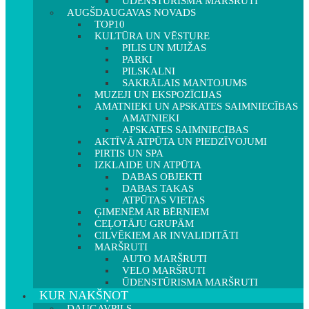
ŪDENSTŪRISMA MARŠRUTI
AUGŠDAUGAVAS NOVADS
TOP10
KULTŪRA UN VĒSTURE
PILIS UN MUIŽAS
PARKI
PILSKALNI
SAKRĀLAIS MANTOJUMS
MUZEJI UN EKSPOZĪCIJAS
AMATNIEKI UN APSKATES SAIMNIECĪBAS
AMATNIEKI
APSKATES SAIMNIECĪBAS
AKTĪVĀ ATPŪTA UN PIEDZĪVOJUMI
PIRTIS UN SPA
IZKLAIDE UN ATPŪTA
DABAS OBJEKTI
DABAS TAKAS
ATPŪTAS VIETAS
ĢIMENĒM AR BĒRNIEM
CEĻOTĀJU GRUPĀM
CILVĒKIEM AR INVALIDITĀTI
MARŠRUTI
AUTO MARŠRUTI
VELO MARŠRUTI
ŪDENSTŪRISMA MARŠRUTI
KUR NAKŠŅOT
DAUGAVPILS