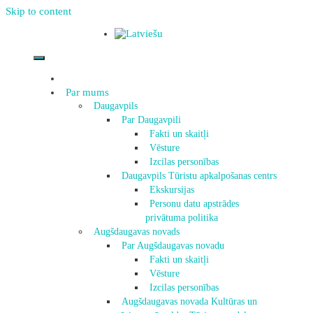
Skip to content
Par mums
Daugavpils
Par Daugavpili
Fakti un skaitļi
Vēsture
Izcilas personības
Daugavpils Tūristu apkalpošanas centrs
Ekskursijas
Personu datu apstrādes
privātuma politika
Augšdaugavas novads
Par Augšdaugavas novadu
Fakti un skaitļi
Vēsture
Izcilas personības
Augšdaugavas novada Kultūras un