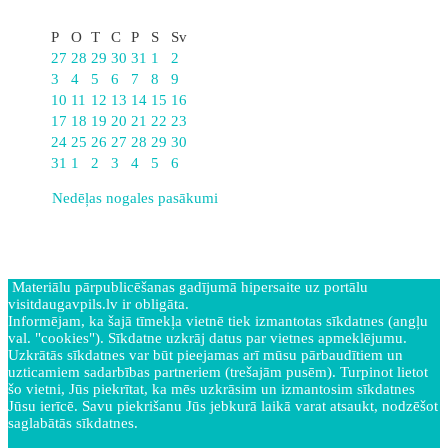
Augusts
P
O
T
C
P
S
Sv
27
28
29
30
31
1
2
3
4
5
6
7
8
9
10
11
12
13
14
15
16
17
18
19
20
21
22
23
24
25
26
27
28
29
30
31
1
2
3
4
5
6
Nedēļas nogales pasākumi
Materiālu pārpublicēšanas gadījumā hipersaite uz portālu
visitdaugavpils.lv ir obligāta.
Informējam, ka šajā tīmekļa vietnē tiek izmantotas sīkdatnes (angļu
val. "cookies"). Sīkdatne uzkrāj datus par vietnes apmeklējumu.
Uzkrātās sīkdatnes var būt pieejamas arī mūsu pārbaudītiem un
uzticamiem sadarbības partneriem (trešajām pusēm). Turpinot lietot
šo vietni, Jūs piekrītat, ka mēs uzkrāsim un izmantosim sīkdatnes
Jūsu ierīcē. Savu piekrišanu Jūs jebkurā laikā varat atsaukt, nodzēšot
saglabātās sīkdatnes.