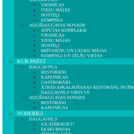
VIESNĪCAS
VIESU MĀJAS
HOSTEĻI
KEMPINGI
AUGŠDAUGAVAS NOVADS
ATPŪTAS KOMPLEKSI
VIESNĪCAS
VIESU MĀJAS
HOSTEĻI
BRĪVDIENU UN LAUKU MĀJAS
KEMPINGI UN TELŠU VIETAS
KUR PAĒST
DAUGAVPILS
RESTORĀNI
KAFEJNĪCAS
GASTROBĀRS
ĀTRĀS APKALPOŠANAS RESTORĀNI, PICĒR
DAUGAVPILS VIRTUVE
AUGŠDAUGAVAS NOVADS
RESTORĀNI
KAFEJNĪCAS
NODERĪGI
DAUGAVPILS
KĀ ATBRAUKT?
EKSKURSIJAS