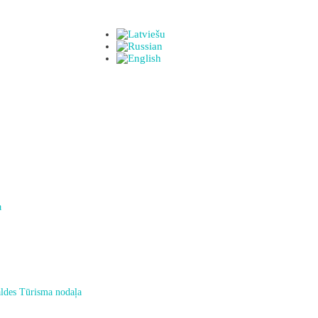
a
ldes Tūrisma nodaļa