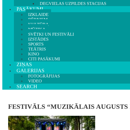
DEGVIELAS UZPILDES STACIJAS
PASĀKUMI
IZKLAIDE
BĒRNIEM
KULTŪRA
MŪZIKA
SVĒTKI UN FESTIVĀLI
IZSTĀDES
SPORTS
TEĀTRIS
KINO
CITI PASĀKUMI
ZIŅAS
GALERIJAS
FOTOGRĀFIJAS
VIDEO
SEARCH
FESTIVĀLS “MUZIKĀLAIS AUGUSTS 