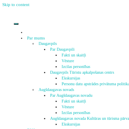
Skip to content
Par mums
Daugavpils
Par Daugavpili
Fakti un skaitļi
Vēsture
Izcilas personības
Daugavpils Tūristu apkalpošanas centrs
Ekskursijas
Personu datu apstrādes privātuma politik
Augšdaugavas novads
Par Augšdaugavas novadu
Fakti un skaitļi
Vēsture
Izcilas personības
Augšdaugavas novada Kultūras un tūrisma pārva
Ekskursijas