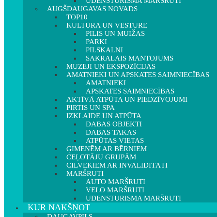
ŪDENSTŪRISMA MARŠRUTI
AUGŠDAUGAVAS NOVADS
TOP10
KULTŪRA UN VĒSTURE
PILIS UN MUIŽAS
PARKI
PILSKALNI
SAKRĀLAIS MANTOJUMS
MUZEJI UN EKSPOZĪCIJAS
AMATNIEKI UN APSKATES SAIMNIECĪBAS
AMATNIEKI
APSKATES SAIMNIECĪBAS
AKTĪVĀ ATPŪTA UN PIEDZĪVOJUMI
PIRTIS UN SPA
IZKLAIDE UN ATPŪTA
DABAS OBJEKTI
DABAS TAKAS
ATPŪTAS VIETAS
ĢIMENĒM AR BĒRNIEM
CEĻOTĀJU GRUPĀM
CILVĒKIEM AR INVALIDITĀTI
MARŠRUTI
AUTO MARŠRUTI
VELO MARŠRUTI
ŪDENSTŪRISMA MARŠRUTI
KUR NAKŠŅOT
DAUGAVPILS