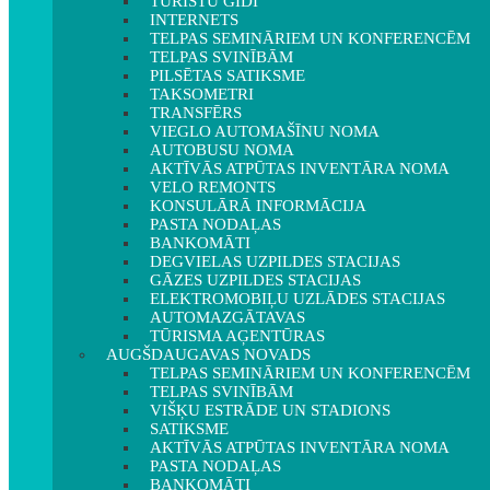
TŪRISTU GIDI
INTERNETS
TELPAS SEMINĀRIEM UN KONFERENCĒM
TELPAS SVINĪBĀM
PILSĒTAS SATIKSME
TAKSOMETRI
TRANSFĒRS
VIEGLO AUTOMAŠĪNU NOMA
AUTOBUSU NOMA
AKTĪVĀS ATPŪTAS INVENTĀRA NOMA
VELO REMONTS
KONSULĀRĀ INFORMĀCIJA
PASTA NODAĻAS
BANKOMĀTI
DEGVIELAS UZPILDES STACIJAS
GĀZES UZPILDES STACIJAS
ELEKTROMOBIĻU UZLĀDES STACIJAS
AUTOMAZGĀTAVAS
TŪRISMA AĢENTŪRAS
AUGŠDAUGAVAS NOVADS
TELPAS SEMINĀRIEM UN KONFERENCĒM
TELPAS SVINĪBĀM
VIŠĶU ESTRĀDE UN STADIONS
SATIKSME
AKTĪVĀS ATPŪTAS INVENTĀRA NOMA
PASTA NODAĻAS
BANKOMĀTI