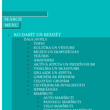
SEARCH
MENU
KO DARĪT UN REDZĒT
DAUGAVPILS
TOP10
KULTŪRA UN VĒSTURE
MUZEJI UN EKSPOZĪCIJAS
TEĀTRIS
AMATNIEKI
AKTĪVĀ ATPŪTA UN PIEDZĪVOJUMI
VESELĪBA UN SKAISTUMS
IZKLAIDE UN ATPŪTA
ĢIMENĒM AR BĒRNIEM
CEĻOTĀJU GRUPĀM
CILVĒKIEM AR INVALIDITĀTI
IEPIRKŠANĀS
MARŠRUTI
AUTO MARŠRUTI
PASTAIGU MARŠRUTI
VELO MARŠRUTI