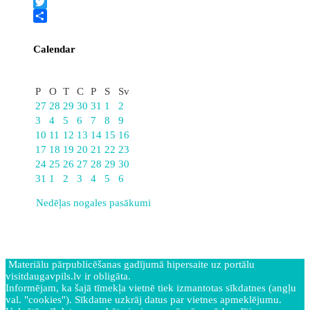
Facebook
Twitter
Share
Calendar
Augusts
P
O
T
C
P
S
Sv
27
28
29
30
31
1
2
3
4
5
6
7
8
9
10
11
12
13
14
15
16
17
18
19
20
21
22
23
24
25
26
27
28
29
30
31
1
2
3
4
5
6
Nedēļas nogales pasākumi
Materiālu pārpublicēšanas gadījumā hipersaite uz portālu
visitdaugavpils.lv ir obligāta.
Informējam, ka šajā tīmekļa vietnē tiek izmantotas sīkdatnes (angļu
val. "cookies"). Sīkdatne uzkrāj datus par vietnes apmeklējumu.