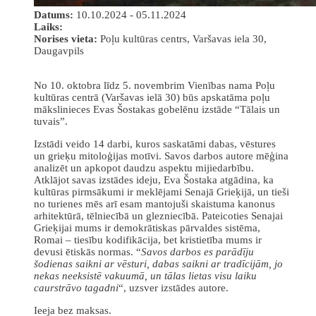
Datums:
10.10.2024 - 05.11.2024
Laiks:
Norises vieta:
Poļu kultūras centrs, Varšavas iela 30,
Daugavpils
No 10. oktobra līdz 5. novembrim Vienības nama Poļu
kultūras centrā (Varšavas ielā 30) būs apskatāma poļu
mākslinieces Evas Šostakas gobelēnu izstāde “Tālais un
tuvais”.
Izstādi veido 14 darbi, kuros saskatāmi dabas, vēstures
un grieķu mitoloģijas motīvi. Savos darbos autore mēģina
analizēt un apkopot daudzu aspektu mijiedarbību.
Atklājot savas izstādes ideju, Eva Šostaka atgādina, ka
kultūras pirmsākumi ir meklējami Senajā Grieķijā, un tieši
no turienes mēs arī esam mantojuši skaistuma kanonus
arhitektūrā, tēlniecībā un glezniecībā. Pateicoties Senajai
Grieķijai mums ir demokrātiskas pārvaldes sistēma,
Romai – tiesību kodifikācija, bet kristietība mums ir
devusi ētiskās normas. “
Savos darbos es parādīju
šodienas saikni ar vēsturi, dabas saikni ar tradīcijām, jo
nekas neeksistē vakuumā, un tālas lietas visu laiku
caurstrāvo tagadni
“, uzsver izstādes autore.
Ieeja bez maksas.