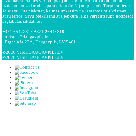
Uzkrātās sīkdatnes var būt pieejamas arī mūsu pārbaudītiem un
uzticamiem sadarbības partneriem (trešajām pusēm). Turpinot lietot
šo vietni, Jūs piekrītat, ka mēs uzkrāsim un izmantosim sīkdatnes
Jūsu ierīcē. Savu piekrišanu Jūs jebkurā laikā varat atsaukt, nodzēšot
saglabātās sīkdatnes.
+371 65422818 +371 26444810
turisms@daugavpils.lv
Rīgas iela 22A, Daugavpils, LV-5401
©2026 VISITDAUGAVPILS.LV
©2026 VISITDAUGAVPILS.LV