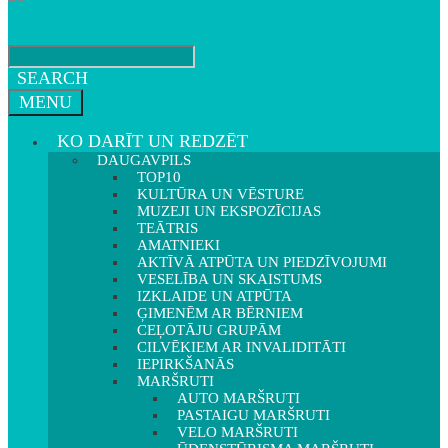
SEARCH
MENU
KO DARĪT UN REDZĒT
DAUGAVPILS
TOP10
KULTŪRA UN VĒSTURE
MUZEJI UN EKSPOZĪCIJAS
TEĀTRIS
AMATNIEKI
AKTĪVĀ ATPŪTA UN PIEDZĪVOJUMI
VESELĪBA UN SKAISTUMS
IZKLAIDE UN ATPŪTA
ĢIMENĒM AR BĒRNIEM
CEĻOTĀJU GRUPĀM
CILVĒKIEM AR INVALIDITĀTI
IEPIRKŠANĀS
MARŠRUTI
AUTO MARŠRUTI
PASTAIGU MARŠRUTI
VELO MARŠRUTI