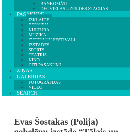
BANKOMĀTI
DEGVIELAS UZPILDES STACIJAS
PASĀKUMI
IZKLAIDE
BĒRNIEM
KULTŪRA
MŪZIKA
SVĒTKI UN FESTIVĀLI
IZSTĀDES
SPORTS
TEĀTRIS
KINO
CITI PASĀKUMI
ZIŅAS
GALERIJAS
FOTOGRĀFIJAS
VIDEO
SEARCH
Evas Šostakas (Polija)
gobelēnu izstāde “Tālais un