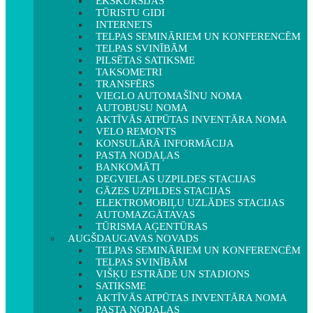
EKSKURSIJAS
TŪRISTU GIDI
INTERNETS
TELPAS SEMINĀRIEM UN KONFERENCĒM
TELPAS SVINĪBĀM
PILSĒTAS SATIKSME
TAKSOMETRI
TRANSFĒRS
VIEGLO AUTOMAŠĪNU NOMA
AUTOBUSU NOMA
AKTĪVĀS ATPŪTAS INVENTĀRA NOMA
VELO REMONTS
KONSULĀRĀ INFORMĀCIJA
PASTA NODAĻAS
BANKOMĀTI
DEGVIELAS UZPILDES STACIJAS
GĀZES UZPILDES STACIJAS
ELEKTROMOBIĻU UZLĀDES STACIJAS
AUTOMAZGĀTAVAS
TŪRISMA AĢENTŪRAS
AUGŠDAUGAVAS NOVADS
TELPAS SEMINĀRIEM UN KONFERENCĒM
TELPAS SVINĪBĀM
VIŠĶU ESTRĀDE UN STADIONS
SATIKSME
AKTĪVĀS ATPŪTAS INVENTĀRA NOMA
PASTA NODAĻAS