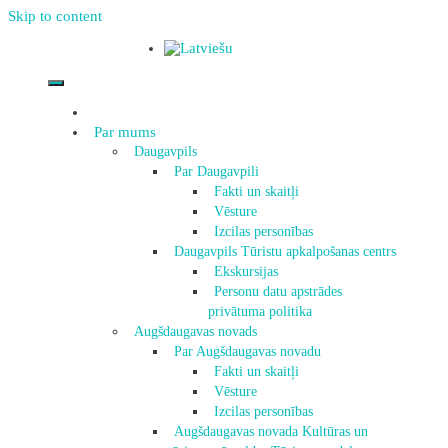
Skip to content
Par mums
Daugavpils
Par Daugavpili
Fakti un skaitļi
Vēsture
Izcilas personības
Daugavpils Tūristu apkalpošanas centrs
Ekskursijas
Personu datu apstrādes
privātuma politika
Augšdaugavas novads
Par Augšdaugavas novadu
Fakti un skaitļi
Vēsture
Izcilas personības
Augšdaugavas novada Kultūras un