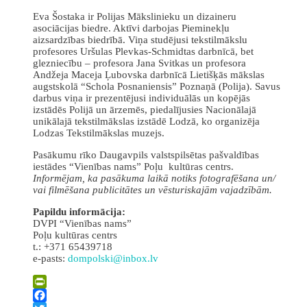
Eva Šostaka ir Polijas Mākslinieku un dizaineru
asociācijas biedre. Aktīvi darbojas Pieminekļu
aizsardzības biedrībā. Viņa studējusi tekstilmākslu
profesores Uršulas Plevkas-Schmidtas darbnīcā, bet
glezniecību – profesora Jana Svitkas un profesora
Andžeja Maceja Ļubovska darbnīcā Lietišķās mākslas
augstskolā “Schola Posnaniensis” Poznaņā (Polija). Savus
darbus viņa ir prezentējusi individuālās un kopējās
izstādēs Polijā un ārzemēs, piedalījusies Nacionālajā
unikālajā tekstilmākslas izstādē Lodzā, ko organizēja
Lodzas Tekstilmākslas muzejs.
Pasākumu rīko Daugavpils valstspilsētas pašvaldības
iestādes “Vienības nams” Poļu kultūras centrs.
Informējam, ka pasākuma laikā notiks fotografēšana un/
vai filmēšana publicitātes un vēsturiskajām vajadzībām.
Papildu informācija:
DVPI “Vienības nams”
Poļu kultūras centrs
t.: +371 65439718
e-pasts:
dompolski@inbox.lv
PrintFriendly