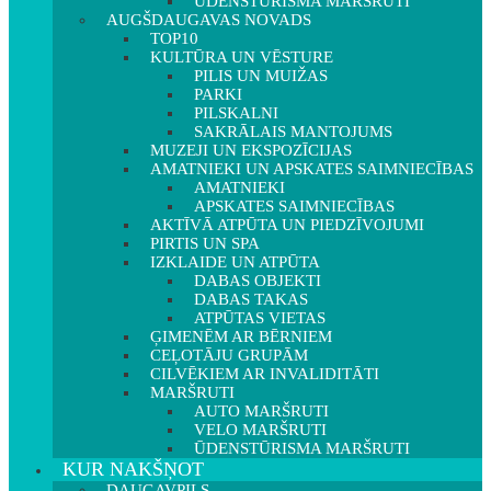
ŪDENSTŪRISMA MARŠRUTI
AUGŠDAUGAVAS NOVADS
TOP10
KULTŪRA UN VĒSTURE
PILIS UN MUIŽAS
PARKI
PILSKALNI
SAKRĀLAIS MANTOJUMS
MUZEJI UN EKSPOZĪCIJAS
AMATNIEKI UN APSKATES SAIMNIECĪBAS
AMATNIEKI
APSKATES SAIMNIECĪBAS
AKTĪVĀ ATPŪTA UN PIEDZĪVOJUMI
PIRTIS UN SPA
IZKLAIDE UN ATPŪTA
DABAS OBJEKTI
DABAS TAKAS
ATPŪTAS VIETAS
ĢIMENĒM AR BĒRNIEM
CEĻOTĀJU GRUPĀM
CILVĒKIEM AR INVALIDITĀTI
MARŠRUTI
AUTO MARŠRUTI
VELO MARŠRUTI
ŪDENSTŪRISMA MARŠRUTI
KUR NAKŠŅOT
DAUGAVPILS