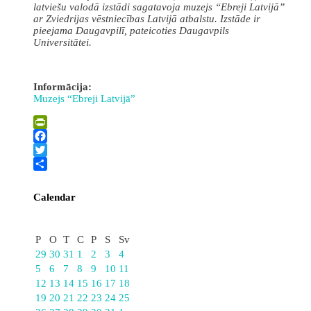
latviešu valodā izstādi sagatavoja muzejs “Ebreji Latvijā”
ar Zviedrijas vēstniecības Latvijā atbalstu. Izstāde ir
pieejama Daugavpilī, pateicoties Daugavpils
Universitātei.
Informācija:
Muzejs “Ebreji Latvijā”
PrintFriendly
Facebook
Twitter
Share
Calendar
Augusts
P
O
T
C
P
S
Sv
29
30
31
1
2
3
4
5
6
7
8
9
10
11
12
13
14
15
16
17
18
19
20
21
22
23
24
25