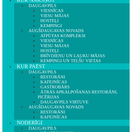
KUR NAKŠŅOT
DAUGAVPILS
VIESNĪCAS
VIESU MĀJAS
HOSTEĻI
KEMPINGI
AUGŠDAUGAVAS NOVADS
ATPŪTAS KOMPLEKSI
VIESNĪCAS
VIESU MĀJAS
HOSTEĻI
BRĪVDIENU UN LAUKU MĀJAS
KEMPINGI UN TELŠU VIETAS
KUR PAĒST
DAUGAVPILS
RESTORĀNI
KAFEJNĪCAS
GASTROBĀRS
ĀTRĀS APKALPOŠANAS RESTORĀNI,
PICĒRIJAS
DAUGAVPILS VIRTUVE
AUGŠDAUGAVAS NOVADS
RESTORĀNI
KAFEJNĪCAS
NODERĪGI
DAUGAVPILS