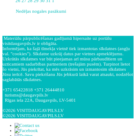
26
27
28
29
30
31
1
Nedēļas nogales pasākumi
Materiālu pārpublicēšanas gadījumā hipersaite uz portālu
visitdaugavpils.lv ir obligāta.
Informējam, ka šajā tīmekļa vietnē tiek izmantotas sīkdatnes (angļu
val. "cookies"). Sīkdatne uzkrāj datus par vietnes apmeklējumu.
Uzkrātās sīkdatnes var būt pieejamas arī mūsu pārbaudītiem un
uzticamiem sadarbības partneriem (trešajām pusēm). Turpinot lietot
šo vietni, Jūs piekrītat, ka mēs uzkrāsim un izmantosim sīkdatnes
Jūsu ierīcē. Savu piekrišanu Jūs jebkurā laikā varat atsaukt, nodzēšot
saglabātās sīkdatnes.
+371 65422818 +371 26444810
turisms@daugavpils.lv
Rīgas iela 22A, Daugavpils, LV-5401
©2026 VISITDAUGAVPILS.LV
©2026 VISITDAUGAVPILS.LV