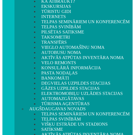
KĀ ATBRAUKT?
EKSKURSIJAS
TŪRISTU GIDI
INTERNETS
TELPAS SEMINĀRIEM UN KONFERENCĒM
TELPAS SVINĪBĀM
PILSĒTAS SATIKSME
TAKSOMETRI
TRANSFĒRS
VIEGLO AUTOMAŠĪNU NOMA
AUTOBUSU NOMA
AKTĪVĀS ATPŪTAS INVENTĀRA NOMA
VELO REMONTS
KONSULĀRĀ INFORMĀCIJA
PASTA NODAĻAS
BANKOMĀTI
DEGVIELAS UZPILDES STACIJAS
GĀZES UZPILDES STACIJAS
ELEKTROMOBIĻU UZLĀDES STACIJAS
AUTOMAZGĀTAVAS
TŪRISMA AĢENTŪRAS
AUGŠDAUGAVAS NOVADS
TELPAS SEMINĀRIEM UN KONFERENCĒM
TELPAS SVINĪBĀM
VIŠĶU ESTRĀDE UN STADIONS
SATIKSME
AKTĪVĀS ATPŪTAS INVENTĀRA NOMA