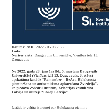
Datums:
28.01.2022 - 05.03.2022
Laiks:
Norises vieta:
Daugavpils Universitāte, Vienības iela 13,
Daugavpils
No 2022. gada 28. janvāra līdz 5. martam Daugavpils
Universitātē (Vienības ielā 13, Daugavpils, 3. stāvs)
apskatāma izstāde “Remember – ReAct. Holokausta
pieminēšana un antisemītisma apkarošana Zviedrijā”,
ko piedāvā Zviedru Institūts, Zviedrijas vēstniecība
Latvijā un muzejs “Ebreji Latvijā”.
Izstāde ir veltīta izpratnei par Holokausta piemiņu