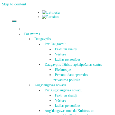
Skip to content
Par mums
Daugavpils
Par Daugavpili
Fakti un skaitļi
Vēsture
Izcilas personības
Daugavpils Tūristu apkalpošanas centrs
Ekskursijas
Personu datu apstrādes
privātuma politika
Augšdaugavas novads
Par Augšdaugavas novadu
Fakti un skaitļi
Vēsture
Izcilas personības
Augšdaugavas novada Kultūras un