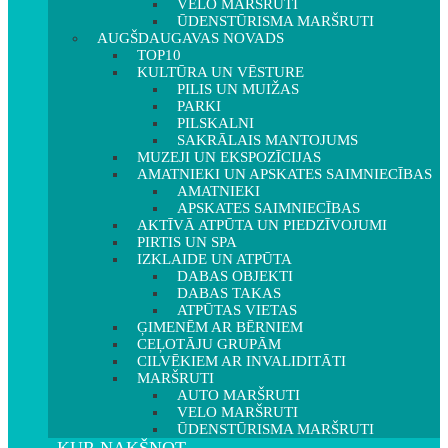
VELO MARŠRUTI
ŪDENSTŪRISMA MARŠRUTI
AUGŠDAUGAVAS NOVADS
TOP10
KULTŪRA UN VĒSTURE
PILIS UN MUIŽAS
PARKI
PILSKALNI
SAKRĀLAIS MANTOJUMS
MUZEJI UN EKSPOZĪCIJAS
AMATNIEKI UN APSKATES SAIMNIECĪBAS
AMATNIEKI
APSKATES SAIMNIECĪBAS
AKTĪVĀ ATPŪTA UN PIEDZĪVOJUMI
PIRTIS UN SPA
IZKLAIDE UN ATPŪTA
DABAS OBJEKTI
DABAS TAKAS
ATPŪTAS VIETAS
ĢIMENĒM AR BĒRNIEM
CEĻOTĀJU GRUPĀM
CILVĒKIEM AR INVALIDITĀTI
MARŠRUTI
AUTO MARŠRUTI
VELO MARŠRUTI
ŪDENSTŪRISMA MARŠRUTI