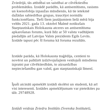
Zviedrijā, tās attīstībai un saistībai ar cilvēktiesību
problemātiku. Izstādē parādīts, kā antisemītisms, rasisms
un ksenofobija izpaužas mūsdienās, kā tie ietekmē
dažādas sabiedrības grupas, traucējot normālu
funkcionēšanu. Tieši šiem jautājumiem lielā mērā bija
veltīts 2021. gada 13. oktobrī Malmē notikušais
Starptautiskais Holokausta atceres un antisemītisma
apkarošanas forums, kurā līdz ar 50 valstu vadītājiem
piedalījās arī Latvijas Valsts prezidents Egils Levits.
Izstāde tapusi pēc šī foruma kā foruma rezultāts.
Izstāde parāda, kā Holokausta traģēdija, centieni to
novērst un palīdzēt izdzīvojušajiem veidojuši mūsdienu
izpratni par cilvēktiesībām, to aizsardzības
nepieciešamību gan valstī, gan starptautiskajā līmenī.
Īpaši aicināti apmeklēt izstādi skolēni un studenti, kā arī
visi interesenti. Izstādes apmeklējumam var pieteikties pa
tālr. 29748928.
Izstādi veidoja Zviedru Institūts (Svenska Institutet),