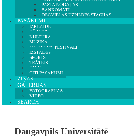
PASTA NODAĻAS
BANKOMĀTI
DEGVIELAS UZPILDES STACIJAS
PASĀKUMI
IZKLAIDE
BĒRNIEM
KULTŪRA
MŪZIKA
SVĒTKI UN FESTIVĀLI
IZSTĀDES
SPORTS
TEĀTRIS
KINO
CITI PASĀKUMI
ZIŅAS
GALERIJAS
FOTOGRĀFIJAS
VIDEO
SEARCH
Daugavpils Universitātē