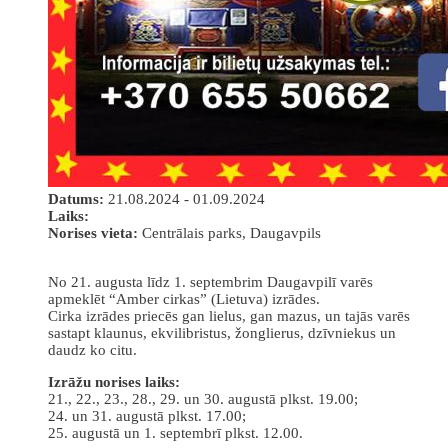
Datums:
21.08.2024 - 01.09.2024
Laiks:
Norises vieta:
Centrālais parks, Daugavpils
No 21. augusta līdz 1. septembrim Daugavpilī varēs
apmeklēt “Amber cirkas” (Lietuva) izrādes.
Cirka izrādes priecēs gan lielus, gan mazus, un tajās varēs
sastapt klaunus, ekvilibristus, žonglierus, dzīvniekus un
daudz ko citu.
Izrāžu norises laiks:
21., 22., 23., 28., 29. un 30. augustā plkst. 19.00;
24. un 31. augustā plkst. 17.00;
25. augustā un 1. septembrī plkst. 12.00.