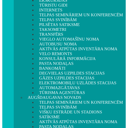
EKSKURSIJAS
TŪRISTU GIDI
INTERNETS
TELPAS SEMINĀRIEM UN KONFERENCĒM
TELPAS SVINĪBĀM
PILSĒTAS SATIKSME
TAKSOMETRI
TRANSFĒRS
VIEGLO AUTOMAŠĪNU NOMA
AUTOBUSU NOMA
AKTĪVĀS ATPŪTAS INVENTĀRA NOMA
VELO REMONTS
KONSULĀRĀ INFORMĀCIJA
PASTA NODAĻAS
BANKOMĀTI
DEGVIELAS UZPILDES STACIJAS
GĀZES UZPILDES STACIJAS
ELEKTROMOBIĻU UZLĀDES STACIJAS
AUTOMAZGĀTAVAS
TŪRISMA AĢENTŪRAS
AUGŠDAUGAVAS NOVADS
TELPAS SEMINĀRIEM UN KONFERENCĒM
TELPAS SVINĪBĀM
VIŠĶU ESTRĀDE UN STADIONS
SATIKSME
AKTĪVĀS ATPŪTAS INVENTĀRA NOMA
PASTA NODAĻAS