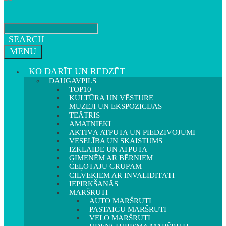
SEARCH
MENU
KO DARĪT UN REDZĒT
DAUGAVPILS
TOP10
KULTŪRA UN VĒSTURE
MUZEJI UN EKSPOZĪCIJAS
TEĀTRIS
AMATNIEKI
AKTĪVĀ ATPŪTA UN PIEDZĪVOJUMI
VESELĪBA UN SKAISTUMS
IZKLAIDE UN ATPŪTA
ĢIMENĒM AR BĒRNIEM
CEĻOTĀJU GRUPĀM
CILVĒKIEM AR INVALIDITĀTI
IEPIRKŠANĀS
MARŠRUTI
AUTO MARŠRUTI
PASTAIGU MARŠRUTI
VELO MARŠRUTI