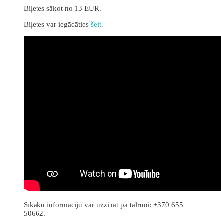
Biļetes sākot no 13 EUR.
Biļetes var iegādāties
šeit.
Sīkāku informāciju var uzzināt pa tālruni: +370 655
50662.