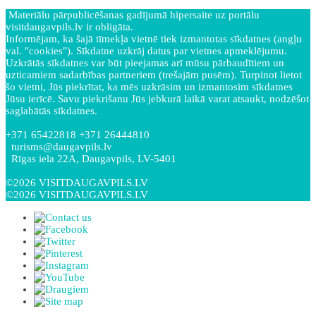
Materiālu pārpublicēšanas gadījumā hipersaite uz portālu
visitdaugavpils.lv ir obligāta.
Informējam, ka šajā tīmekļa vietnē tiek izmantotas sīkdatnes (angļu
val. "cookies"). Sīkdatne uzkrāj datus par vietnes apmeklējumu.
Uzkrātās sīkdatnes var būt pieejamas arī mūsu pārbaudītiem un
uzticamiem sadarbības partneriem (trešajām pusēm). Turpinot lietot
šo vietni, Jūs piekrītat, ka mēs uzkrāsim un izmantosim sīkdatnes
Jūsu ierīcē. Savu piekrišanu Jūs jebkurā laikā varat atsaukt, nodzēšot
saglabātās sīkdatnes.
+371 65422818 +371 26444810
turisms@daugavpils.lv
Rīgas iela 22A, Daugavpils, LV-5401
©2026 VISITDAUGAVPILS.LV
©2026 VISITDAUGAVPILS.LV