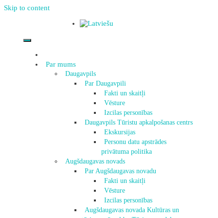
Skip to content
Par mums
Daugavpils
Par Daugavpili
Fakti un skaitļi
Vēsture
Izcilas personības
Daugavpils Tūristu apkalpošanas centrs
Ekskursijas
Personu datu apstrādes
privātuma politika
Augšdaugavas novads
Par Augšdaugavas novadu
Fakti un skaitļi
Vēsture
Izcilas personības
Augšdaugavas novada Kultūras un