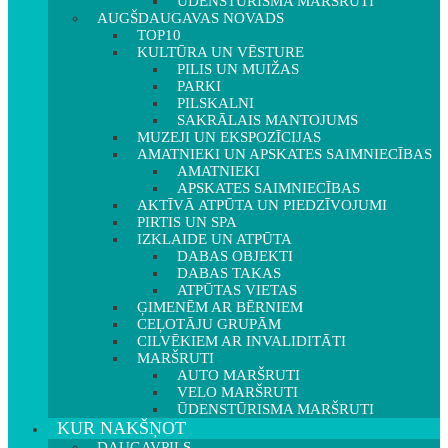
ŪDENSTŪRISMA MARŠRUTI
AUGŠDAUGAVAS NOVADS
TOP10
KULTŪRA UN VĒSTURE
PILIS UN MUIŽAS
PARKI
PILSKALNI
SAKRĀLAIS MANTOJUMS
MUZEJI UN EKSPOZĪCIJAS
AMATNIEKI UN APSKATES SAIMNIECĪBAS
AMATNIEKI
APSKATES SAIMNIECĪBAS
AKTĪVĀ ATPŪTA UN PIEDZĪVOJUMI
PIRTIS UN SPA
IZKLAIDE UN ATPŪTA
DABAS OBJEKTI
DABAS TAKAS
ATPŪTAS VIETAS
ĢIMENĒM AR BĒRNIEM
CEĻOTĀJU GRUPĀM
CILVĒKIEM AR INVALIDITĀTI
MARŠRUTI
AUTO MARŠRUTI
VELO MARŠRUTI
ŪDENSTŪRISMA MARŠRUTI
KUR NAKŠŅOT
DAUGAVPILS