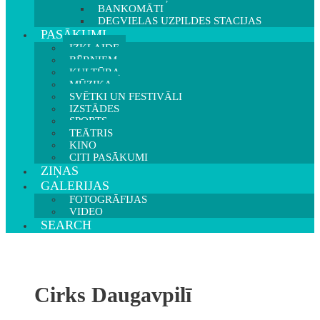
BANKOMĀTI
DEGVIELAS UZPILDES STACIJAS
PASĀKUMI
IZKLAIDE
BĒRNIEM
KULTŪRA
MŪZIKA
SVĒTKI UN FESTIVĀLI
IZSTĀDES
SPORTS
TEĀTRIS
KINO
CITI PASĀKUMI
ZIŅAS
GALERIJAS
FOTOGRĀFIJAS
VIDEO
SEARCH
Cirks Daugavpilī