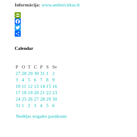
Informācija:
www.ambercirkas.lt
PrintFriendly
Facebook
Twitter
Share
Calendar
Augusts
P
O
T
C
P
S
Sv
27
28
29
30
31
1
2
3
4
5
6
7
8
9
10
11
12
13
14
15
16
17
18
19
20
21
22
23
24
25
26
27
28
29
30
31
1
2
3
4
5
6
Nedēļas nogales pasākumi