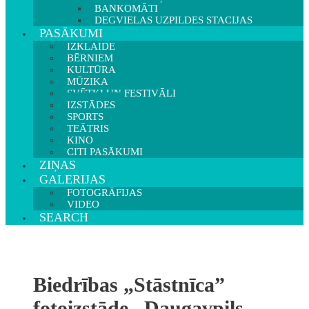
BANKOMĀTI
DEGVIELAS UZPILDES STACIJAS
PASĀKUMI
IZKLAIDE
BĒRNIEM
KULTŪRA
MŪZIKA
SVĒTKI UN FESTIVĀLI
IZSTĀDES
SPORTS
TEĀTRIS
KINO
CITI PASĀKUMI
ZIŅAS
GALERIJAS
FOTOGRĀFIJAS
VIDEO
SEARCH
Biedrības „Stāstnīca”
fotoizstāde „Daugavpils