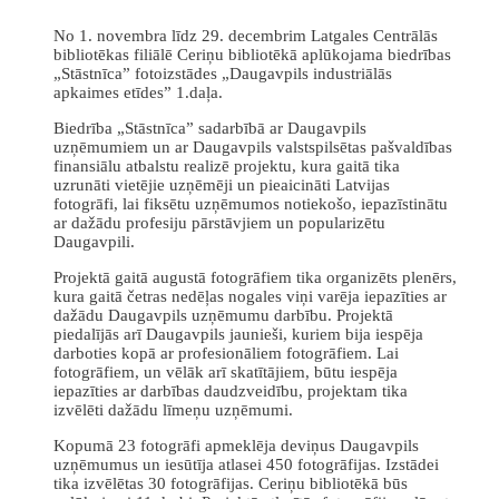
No 1. novembra līdz 29. decembrim Latgales Centrālās
bibliotēkas filiālē Ceriņu bibliotēkā aplūkojama biedrības
„Stāstnīca” fotoizstādes „Daugavpils industriālās
apkaimes etīdes” 1.daļa.
Biedrība „Stāstnīca” sadarbībā ar Daugavpils
uzņēmumiem un ar Daugavpils valstspilsētas pašvaldības
finansiālu atbalstu realizē projektu, kura gaitā tika
uzrunāti vietējie uzņēmēji un pieaicināti Latvijas
fotogrāfi, lai fiksētu uzņēmumos notiekošo, iepazīstinātu
ar dažādu profesiju pārstāvjiem un popularizētu
Daugavpili.
Projektā gaitā augustā fotogrāfiem tika organizēts plenērs,
kura gaitā četras nedēļas nogales viņi varēja iepazīties ar
dažādu Daugavpils uzņēmumu darbību. Projektā
piedalījās arī Daugavpils jaunieši, kuriem bija iespēja
darboties kopā ar profesionāliem fotogrāfiem. Lai
fotogrāfiem, un vēlāk arī skatītājiem, būtu iespēja
iepazīties ar darbības daudzveidību, projektam tika
izvēlēti dažādu līmeņu uzņēmumi.
Kopumā 23 fotogrāfi apmeklēja deviņus Daugavpils
uzņēmumus un iesūtīja atlasei 450 fotogrāfijas. Izstādei
tika izvēlētas 30 fotogrāfijas. Ceriņu bibliotēkā būs