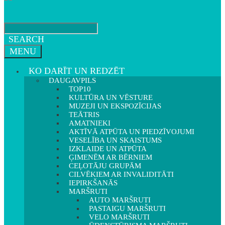
SEARCH
MENU
KO DARĪT UN REDZĒT
DAUGAVPILS
TOP10
KULTŪRA UN VĒSTURE
MUZEJI UN EKSPOZĪCIJAS
TEĀTRIS
AMATNIEKI
AKTĪVĀ ATPŪTA UN PIEDZĪVOJUMI
VESELĪBA UN SKAISTUMS
IZKLAIDE UN ATPŪTA
ĢIMENĒM AR BĒRNIEM
CEĻOTĀJU GRUPĀM
CILVĒKIEM AR INVALIDITĀTI
IEPIRKŠANĀS
MARŠRUTI
AUTO MARŠRUTI
PASTAIGU MARŠRUTI
VELO MARŠRUTI