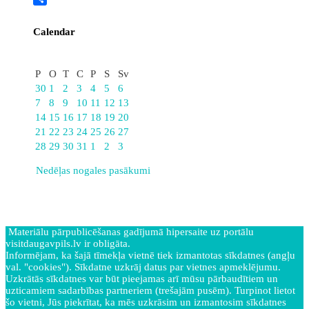
Share
Calendar
Oktobris
P
O
T
C
P
S
Sv
30
1
2
3
4
5
6
7
8
9
10
11
12
13
14
15
16
17
18
19
20
21
22
23
24
25
26
27
28
29
30
31
1
2
3
Nedēļas nogales pasākumi
Materiālu pārpublicēšanas gadījumā hipersaite uz portālu
visitdaugavpils.lv ir obligāta.
Informējam, ka šajā tīmekļa vietnē tiek izmantotas sīkdatnes (angļu
val. "cookies"). Sīkdatne uzkrāj datus par vietnes apmeklējumu.
Uzkrātās sīkdatnes var būt pieejamas arī mūsu pārbaudītiem un
uzticamiem sadarbības partneriem (trešajām pusēm). Turpinot lietot
šo vietni, Jūs piekrītat, ka mēs uzkrāsim un izmantosim sīkdatnes