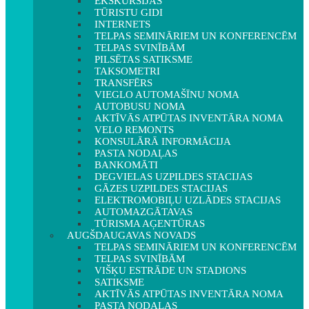
EKSKURSIJAS
TŪRISTU GIDI
INTERNETS
TELPAS SEMINĀRIEM UN KONFERENCĒM
TELPAS SVINĪBĀM
PILSĒTAS SATIKSME
TAKSOMETRI
TRANSFĒRS
VIEGLO AUTOMAŠĪNU NOMA
AUTOBUSU NOMA
AKTĪVĀS ATPŪTAS INVENTĀRA NOMA
VELO REMONTS
KONSULĀRĀ INFORMĀCIJA
PASTA NODAĻAS
BANKOMĀTI
DEGVIELAS UZPILDES STACIJAS
GĀZES UZPILDES STACIJAS
ELEKTROMOBIĻU UZLĀDES STACIJAS
AUTOMAZGĀTAVAS
TŪRISMA AĢENTŪRAS
AUGŠDAUGAVAS NOVADS
TELPAS SEMINĀRIEM UN KONFERENCĒM
TELPAS SVINĪBĀM
VIŠĶU ESTRĀDE UN STADIONS
SATIKSME
AKTĪVĀS ATPŪTAS INVENTĀRA NOMA
PASTA NODAĻAS