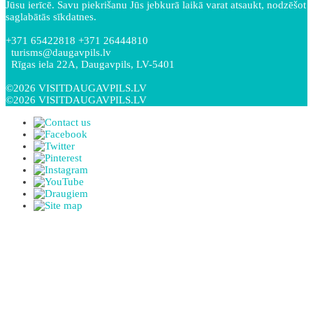
Jūsu ierīcē. Savu piekrišanu Jūs jebkurā laikā varat atsaukt, nodzēšot
saglabātās sīkdatnes.
+371 65422818 +371 26444810
turisms@daugavpils.lv
Rīgas iela 22A, Daugavpils, LV-5401
©2026 VISITDAUGAVPILS.LV
©2026 VISITDAUGAVPILS.LV