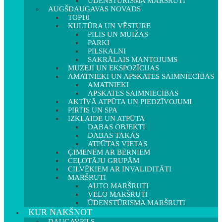
ŪDENSTŪRISMA MARŠRUTI
AUGŠDAUGAVAS NOVADS
TOP10
KULTŪRA UN VĒSTURE
PILIS UN MUIŽAS
PARKI
PILSKALNI
SAKRĀLAIS MANTOJUMS
MUZEJI UN EKSPOZĪCIJAS
AMATNIEKI UN APSKATES SAIMNIECĪBAS
AMATNIEKI
APSKATES SAIMNIECĪBAS
AKTĪVĀ ATPŪTA UN PIEDZĪVOJUMI
PIRTIS UN SPA
IZKLAIDE UN ATPŪTA
DABAS OBJEKTI
DABAS TAKAS
ATPŪTAS VIETAS
ĢIMENĒM AR BĒRNIEM
CEĻOTĀJU GRUPĀM
CILVĒKIEM AR INVALIDITĀTI
MARŠRUTI
AUTO MARŠRUTI
VELO MARŠRUTI
ŪDENSTŪRISMA MARŠRUTI
KUR NAKŠŅOT
DAUGAVPILS