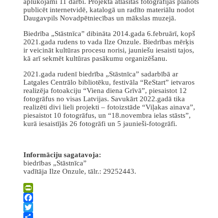
aplūkojami 11 darbi. Projektā atlasītās fotogrāfijas plānots
publicēt internetvidē, katalogā un radīto materiālu nodot
Daugavpils Novadpētniecības un mākslas muzejā.
Biedrība „Stāstnīca” dibināta 2014.gada 6.februārī, kopš
2021.gada rudens to vada Ilze Onzule. Biedrības mērķis
ir veicināt kultūras procesu norisi, jauniešu iesaisti tajos,
kā arī sekmēt kultūras pasākumu organizēšanu.
2021.gada rudenī biedrība „Stāstnīca” sadarbībā ar
Latgales Centrālo bibliotēku, festivāla “ReStart” ietvaros
realizēja fotoakciju “Viena diena Grīvā”, piesaistot 12
fotogrāfus no visas Latvijas. Savukārt 2022.gadā tika
realizēti divi lieli projekti – fotoizstāde “Viļakas ainava”,
piesaistot 10 fotogrāfus, un “18.novembra ielas stāsts”,
kurā iesaistījās 26 fotogrāfi un 5 jaunieši-fotogrāfi.
Informāciju sagatavoja:
biedrības „Stāstnīca”
vadītāja Ilze Onzule, tālr.: 29252443.
PrintFriendly
Facebook
Twitter