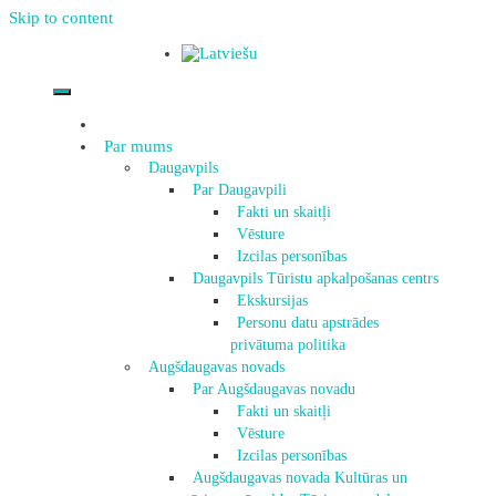
Skip to content
Par mums
Daugavpils
Par Daugavpili
Fakti un skaitļi
Vēsture
Izcilas personības
Daugavpils Tūristu apkalpošanas centrs
Ekskursijas
Personu datu apstrādes
privātuma politika
Augšdaugavas novads
Par Augšdaugavas novadu
Fakti un skaitļi
Vēsture
Izcilas personības
Augšdaugavas novada Kultūras un