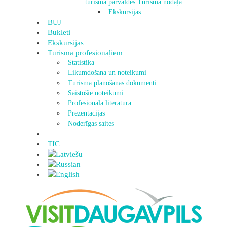
tūrisma pārvaldes Tūrisma nodaļa
Ekskursijas
BUJ
Bukleti
Ekskursijas
Tūrisma profesionāļiem
Statistika
Likumdošana un noteikumi
Tūrisma plānošanas dokumenti
Saistošie noteikumi
Profesionālā literatūra
Prezentācijas
Noderīgas saites
TIC