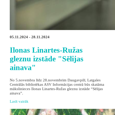
05.11.2024 - 28.11.2024
Ilonas Linartes-Ružas
gleznu izstāde "Sēlijas
ainava"
No 5.novembra līdz 28.novembrim Daugavpilī, Latgales
Centrālās bibliotēkas ASV Informācijas centrā būs skatāma
mākslinieces Ilonas Linartes-Ružas gleznu izstāde “Sēlijas
ainava”.
Lasīt vairāk