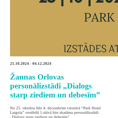
25.10.2024 - 04.12.2024
Žannas Orlovas
personālizstādi „Dialogs
starp ziediem un debesīm”
No 25. oktobra līdz 4. decembrim viesnīcā “Park Hotel
Latgola” vestibilā 1.stāvā būs skatāma personālizstādi
„Dialogs starp ziediem un debesīm”.