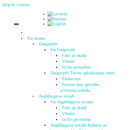
Skip to content
Par mums
Daugavpils
Par Daugavpili
Fakti un skaitļi
Vēsture
Izcilas personības
Daugavpils Tūristu apkalpošanas centrs
Ekskursijas
Personu datu apstrādes
privātuma politika
Augšdaugavas novads
Par Augšdaugavas novadu
Fakti un skaitļi
Vēsture
Izcilas personības
Augšdaugavas novada Kultūras un