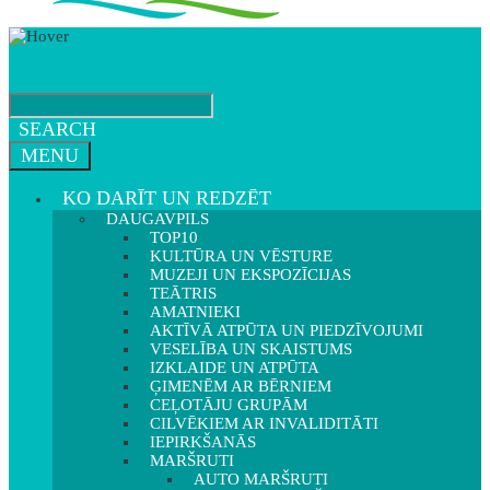
SEARCH
MENU
KO DARĪT UN REDZĒT
DAUGAVPILS
TOP10
KULTŪRA UN VĒSTURE
MUZEJI UN EKSPOZĪCIJAS
TEĀTRIS
AMATNIEKI
AKTĪVĀ ATPŪTA UN PIEDZĪVOJUMI
VESELĪBA UN SKAISTUMS
IZKLAIDE UN ATPŪTA
ĢIMENĒM AR BĒRNIEM
CEĻOTĀJU GRUPĀM
CILVĒKIEM AR INVALIDITĀTI
IEPIRKŠANĀS
MARŠRUTI
AUTO MARŠRUTI