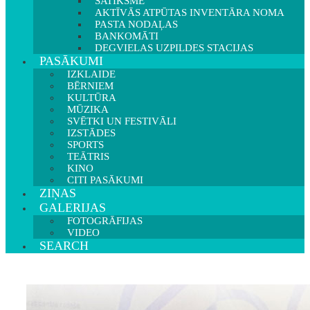
SATIKSME
AKTĪVĀS ATPŪTAS INVENTĀRA NOMA
PASTA NODAĻAS
BANKOMĀTI
DEGVIELAS UZPILDES STACIJAS
PASĀKUMI
IZKLAIDE
BĒRNIEM
KULTŪRA
MŪZIKA
SVĒTKI UN FESTIVĀLI
IZSTĀDES
SPORTS
TEĀTRIS
KINO
CITI PASĀKUMI
ZIŅAS
GALERIJAS
FOTOGRĀFIJAS
VIDEO
SEARCH