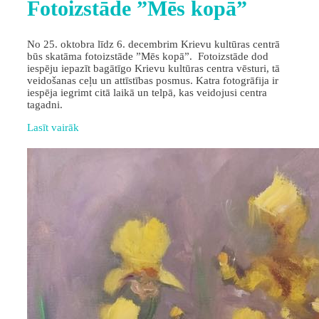
Fotoizstāde ”Mēs kopā”
No 25. oktobra līdz 6. decembrim Krievu kultūras centrā
būs skatāma fotoizstāde ”Mēs kopā”. Fotoizstāde dod
iespēju iepazīt bagātīgo Krievu kultūras centra vēsturi, tā
veidošanas ceļu un attīstības posmus. Katra fotogrāfija ir
iespēja iegrimt citā laikā un telpā, kas veidojusi centra
tagadni.
Lasīt vairāk