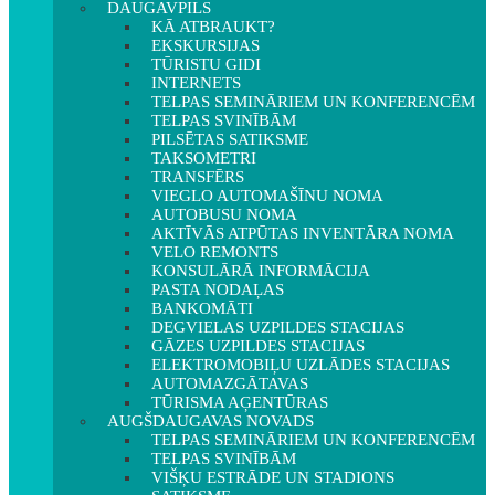
DAUGAVPILS
KĀ ATBRAUKT?
EKSKURSIJAS
TŪRISTU GIDI
INTERNETS
TELPAS SEMINĀRIEM UN KONFERENCĒM
TELPAS SVINĪBĀM
PILSĒTAS SATIKSME
TAKSOMETRI
TRANSFĒRS
VIEGLO AUTOMAŠĪNU NOMA
AUTOBUSU NOMA
AKTĪVĀS ATPŪTAS INVENTĀRA NOMA
VELO REMONTS
KONSULĀRĀ INFORMĀCIJA
PASTA NODAĻAS
BANKOMĀTI
DEGVIELAS UZPILDES STACIJAS
GĀZES UZPILDES STACIJAS
ELEKTROMOBIĻU UZLĀDES STACIJAS
AUTOMAZGĀTAVAS
TŪRISMA AĢENTŪRAS
AUGŠDAUGAVAS NOVADS
TELPAS SEMINĀRIEM UN KONFERENCĒM
TELPAS SVINĪBĀM
VIŠĶU ESTRĀDE UN STADIONS