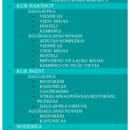
ŪDENSTŪRISMA MARŠRUTI
KUR NAKŠŅOT
DAUGAVPILS
VIESNĪCAS
VIESU MĀJAS
HOSTEĻI
KEMPINGI
AUGŠDAUGAVAS NOVADS
ATPŪTAS KOMPLEKSI
VIESNĪCAS
VIESU MĀJAS
HOSTEĻI
BRĪVDIENU UN LAUKU MĀJAS
KEMPINGI UN TELŠU VIETAS
KUR PAĒST
DAUGAVPILS
RESTORĀNI
KAFEJNĪCAS
GASTROBĀRS
ĀTRĀS APKALPOŠANAS RESTORĀNI,
PICĒRIJAS
DAUGAVPILS VIRTUVE
AUGŠDAUGAVAS NOVADS
RESTORĀNI
KAFEJNĪCAS
NODERĪGI