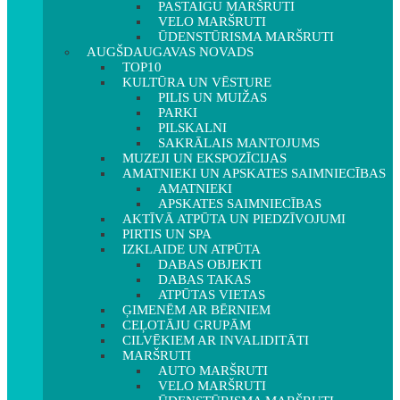
PASTAIGU MARŠRUTI
VELO MARŠRUTI
ŪDENSTŪRISMA MARŠRUTI
AUGŠDAUGAVAS NOVADS
TOP10
KULTŪRA UN VĒSTURE
PILIS UN MUIŽAS
PARKI
PILSKALNI
SAKRĀLAIS MANTOJUMS
MUZEJI UN EKSPOZĪCIJAS
AMATNIEKI UN APSKATES SAIMNIECĪBAS
AMATNIEKI
APSKATES SAIMNIECĪBAS
AKTĪVĀ ATPŪTA UN PIEDZĪVOJUMI
PIRTIS UN SPA
IZKLAIDE UN ATPŪTA
DABAS OBJEKTI
DABAS TAKAS
ATPŪTAS VIETAS
ĢIMENĒM AR BĒRNIEM
CEĻOTĀJU GRUPĀM
CILVĒKIEM AR INVALIDITĀTI
MARŠRUTI
AUTO MARŠRUTI
VELO MARŠRUTI