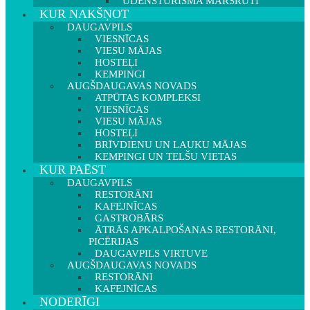
ŪDENSTŪRISMA MARŠRUTI
KUR NAKŠŅOT
DAUGAVPILS
VIESNĪCAS
VIESU MĀJAS
HOSTEĻI
KEMPINGI
AUGŠDAUGAVAS NOVADS
ATPŪTAS KOMPLEKSI
VIESNĪCAS
VIESU MĀJAS
HOSTEĻI
BRĪVDIENU UN LAUKU MĀJAS
KEMPINGI UN TELŠU VIETAS
KUR PAĒST
DAUGAVPILS
RESTORĀNI
KAFEJNĪCAS
GASTROBĀRS
ĀTRĀS APKALPOŠANAS RESTORĀNI,
PICĒRIJAS
DAUGAVPILS VIRTUVE
AUGŠDAUGAVAS NOVADS
RESTORĀNI
KAFEJNĪCAS
NODERĪGI