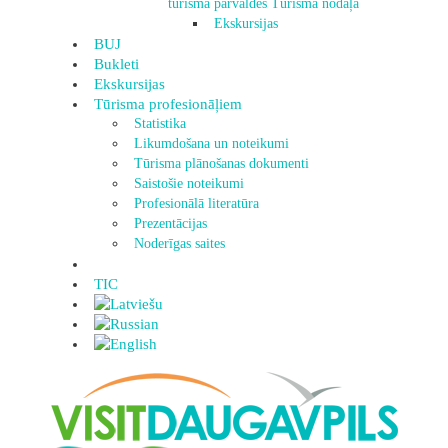
tūrisma pārvaldes Tūrisma nodaļa
Ekskursijas
BUJ
Bukleti
Ekskursijas
Tūrisma profesionāļiem
Statistika
Likumdošana un noteikumi
Tūrisma plānošanas dokumenti
Saistošie noteikumi
Profesionālā literatūra
Prezentācijas
Noderīgas saites
TIC