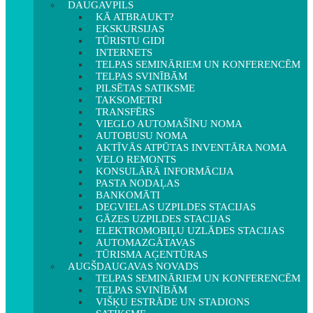
DAUGAVPILS
KĀ ATBRAUKT?
EKSKURSIJAS
TŪRISTU GIDI
INTERNETS
TELPAS SEMINĀRIEM UN KONFERENCĒM
TELPAS SVINĪBĀM
PILSĒTAS SATIKSME
TAKSOMETRI
TRANSFĒRS
VIEGLO AUTOMAŠĪNU NOMA
AUTOBUSU NOMA
AKTĪVĀS ATPŪTAS INVENTĀRA NOMA
VELO REMONTS
KONSULĀRĀ INFORMĀCIJA
PASTA NODAĻAS
BANKOMĀTI
DEGVIELAS UZPILDES STACIJAS
GĀZES UZPILDES STACIJAS
ELEKTROMOBIĻU UZLĀDES STACIJAS
AUTOMAZGĀTAVAS
TŪRISMA AĢENTŪRAS
AUGŠDAUGAVAS NOVADS
TELPAS SEMINĀRIEM UN KONFERENCĒM
TELPAS SVINĪBĀM
VIŠĶU ESTRĀDE UN STADIONS