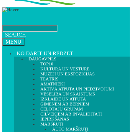
SEARCH
MENU
KO DARĪT UN REDZĒT
DAUGAVPILS
TOP10
KULTŪRA UN VĒSTURE
MUZEJI UN EKSPOZĪCIJAS
TEĀTRIS
AMATNIEKI
AKTĪVĀ ATPŪTA UN PIEDZĪVOJUMI
VESELĪBA UN SKAISTUMS
IZKLAIDE UN ATPŪTA
ĢIMENĒM AR BĒRNIEM
CEĻOTĀJU GRUPĀM
CILVĒKIEM AR INVALIDITĀTI
IEPIRKŠANĀS
MARŠRUTI
AUTO MARŠRUTI