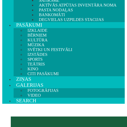
SATIKSME
AKTĪVĀS ATPŪTAS INVENTĀRA NOMA
PASTA NODAĻAS
BANKOMĀTI
DEGVIELAS UZPILDES STACIJAS
PASĀKUMI
IZKLAIDE
BĒRNIEM
KULTŪRA
MŪZIKA
SVĒTKI UN FESTIVĀLI
IZSTĀDES
SPORTS
TEĀTRIS
KINO
CITI PASĀKUMI
ZIŅAS
GALERIJAS
FOTOGRĀFIJAS
VIDEO
SEARCH