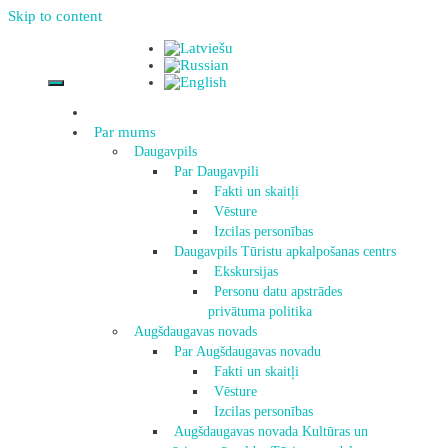
Skip to content
Par mums
Daugavpils
Par Daugavpili
Fakti un skaitļi
Vēsture
Izcilas personības
Daugavpils Tūristu apkalpošanas centrs
Ekskursijas
Personu datu apstrādes
privātuma politika
Augšdaugavas novads
Par Augšdaugavas novadu
Fakti un skaitļi
Vēsture
Izcilas personības
Augšdaugavas novada Kultūras un