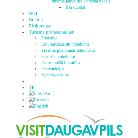
tūrisma pārvaldes Tūrisma nodaļa
Ekskursijas
BUJ
Bukleti
Ekskursijas
Tūrisma profesionāļiem
Statistika
Likumdošana un noteikumi
Tūrisma plānošanas dokumenti
Saistošie noteikumi
Profesionālā literatūra
Prezentācijas
Noderīgas saites
TIC