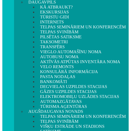
DAUGAVPILS
KĀ ATBRAUKT?
EKSKURSIJAS
TŪRISTU GIDI
INTERNETS
TELPAS SEMINĀRIEM UN KONFERENCĒM
TELPAS SVINĪBĀM
PILSĒTAS SATIKSME
TAKSOMETRI
TRANSFĒRS
VIEGLO AUTOMAŠĪNU NOMA
AUTOBUSU NOMA
AKTĪVĀS ATPŪTAS INVENTĀRA NOMA
VELO REMONTS
KONSULĀRĀ INFORMĀCIJA
PASTA NODAĻAS
BANKOMĀTI
DEGVIELAS UZPILDES STACIJAS
GĀZES UZPILDES STACIJAS
ELEKTROMOBIĻU UZLĀDES STACIJAS
AUTOMAZGĀTAVAS
TŪRISMA AĢENTŪRAS
AUGŠDAUGAVAS NOVADS
TELPAS SEMINĀRIEM UN KONFERENCĒM
TELPAS SVINĪBĀM
VIŠĶU ESTRĀDE UN STADIONS