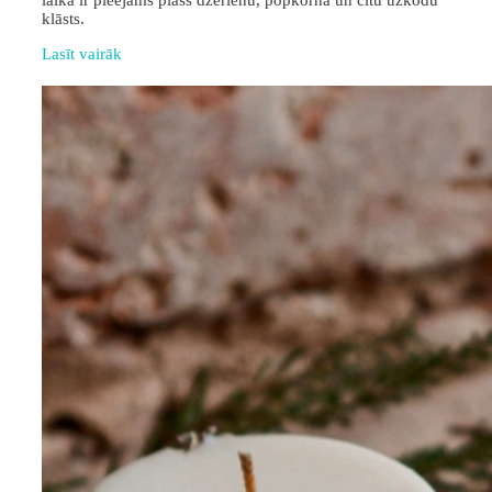
laikā ir pieejams plašs dzērienu, popkorna un citu uzkodu
klāsts.
Lasīt vairāk