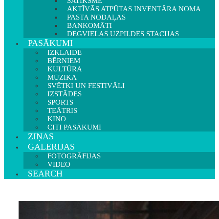
SATIKSME
AKTĪVĀS ATPŪTAS INVENTĀRA NOMA
PASTA NODAĻAS
BANKOMĀTI
DEGVIELAS UZPILDES STACIJAS
PASĀKUMI
IZKLAIDE
BĒRNIEM
KULTŪRA
MŪZIKA
SVĒTKI UN FESTIVĀLI
IZSTĀDES
SPORTS
TEĀTRIS
KINO
CITI PASĀKUMI
ZIŅAS
GALERIJAS
FOTOGRĀFIJAS
VIDEO
SEARCH