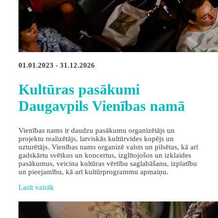
01.01.2023 - 31.12.2026
Kultūras pasākumi
Daugavpils Vienības namā
Vienības nams ir daudzu pasākumu organizētājs un
projektu realizētājs, latviskās kultūrvides kopējs un
uzturētājs. Vienības nams organizē valsts un pilsētas, kā arī
gadskārtu svētkus un koncertus, izglītojošos un izklaides
pasākumus, veicina kultūras vērtību saglabāšanu, izplatību
un pieejamību, kā arī kultūrprogrammu apmaiņu.
Lasīt vairāk