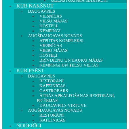
ŪDENSTŪRISMA MARŠRUTI
KUR NAKŠŅOT
DAUGAVPILS
VIESNĪCAS
VIESU MĀJAS
HOSTEĻI
KEMPINGI
AUGŠDAUGAVAS NOVADS
ATPŪTAS KOMPLEKSI
VIESNĪCAS
VIESU MĀJAS
HOSTEĻI
BRĪVDIENU UN LAUKU MĀJAS
KEMPINGI UN TELŠU VIETAS
KUR PAĒST
DAUGAVPILS
RESTORĀNI
KAFEJNĪCAS
GASTROBĀRS
ĀTRĀS APKALPOŠANAS RESTORĀNI,
PICĒRIJAS
DAUGAVPILS VIRTUVE
AUGŠDAUGAVAS NOVADS
RESTORĀNI
KAFEJNĪCAS
NODERĪGI