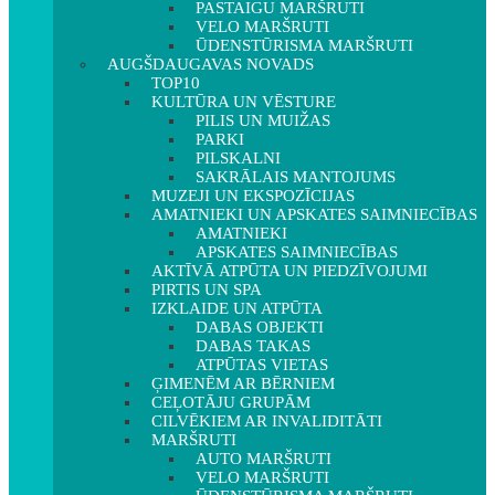
PASTAIGU MARŠRUTI
VELO MARŠRUTI
ŪDENSTŪRISMA MARŠRUTI
AUGŠDAUGAVAS NOVADS
TOP10
KULTŪRA UN VĒSTURE
PILIS UN MUIŽAS
PARKI
PILSKALNI
SAKRĀLAIS MANTOJUMS
MUZEJI UN EKSPOZĪCIJAS
AMATNIEKI UN APSKATES SAIMNIECĪBAS
AMATNIEKI
APSKATES SAIMNIECĪBAS
AKTĪVĀ ATPŪTA UN PIEDZĪVOJUMI
PIRTIS UN SPA
IZKLAIDE UN ATPŪTA
DABAS OBJEKTI
DABAS TAKAS
ATPŪTAS VIETAS
ĢIMENĒM AR BĒRNIEM
CEĻOTĀJU GRUPĀM
CILVĒKIEM AR INVALIDITĀTI
MARŠRUTI
AUTO MARŠRUTI
VELO MARŠRUTI