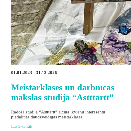
01.01.2023 - 31.12.2026
Meistarklases un darbnīcas
mākslas studijā “Astttartt”
Radošā studija “Astttartt” aicina ikvienu interesentu
piedalīties daudzveidīgās meistarklasēs.
Lasīt vairāk