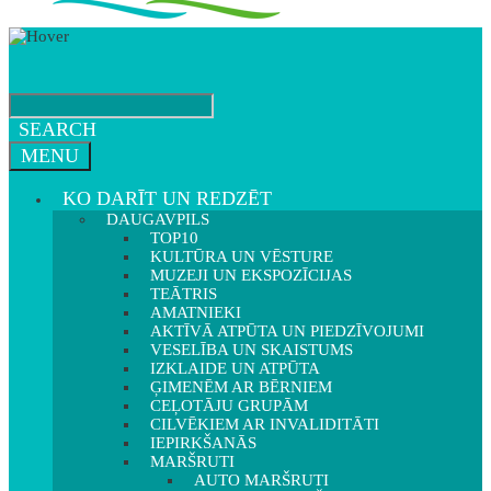
SEARCH
MENU
KO DARĪT UN REDZĒT
DAUGAVPILS
TOP10
KULTŪRA UN VĒSTURE
MUZEJI UN EKSPOZĪCIJAS
TEĀTRIS
AMATNIEKI
AKTĪVĀ ATPŪTA UN PIEDZĪVOJUMI
VESELĪBA UN SKAISTUMS
IZKLAIDE UN ATPŪTA
ĢIMENĒM AR BĒRNIEM
CEĻOTĀJU GRUPĀM
CILVĒKIEM AR INVALIDITĀTI
IEPIRKŠANĀS
MARŠRUTI
AUTO MARŠRUTI