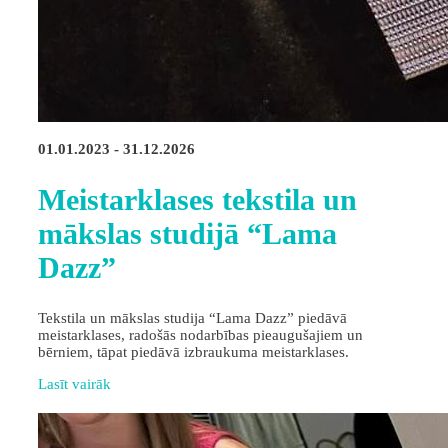
01.01.2023 - 31.12.2026
Meistarklases tekstila un
mākslas studijā “Lama
Dazz”
Tekstila un mākslas studija “Lama Dazz” piedāvā
meistarklases, radošās nodarbības pieaugušajiem un
bērniem, tāpat piedāvā izbraukuma meistarklases.
Lasīt vairāk