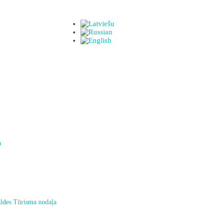
a
ldes Tūrisma nodaļa