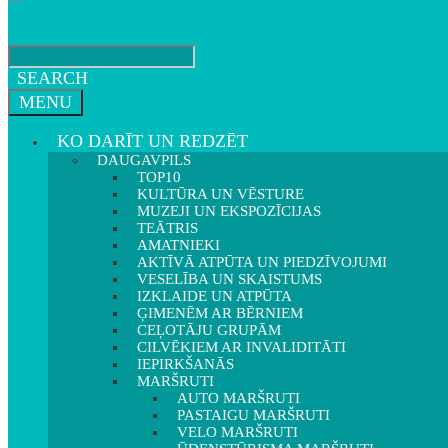
SEARCH
MENU
KO DARĪT UN REDZĒT
DAUGAVPILS
TOP10
KULTŪRA UN VĒSTURE
MUZEJI UN EKSPOZĪCIJAS
TEĀTRIS
AMATNIEKI
AKTĪVĀ ATPŪTA UN PIEDZĪVOJUMI
VESELĪBA UN SKAISTUMS
IZKLAIDE UN ATPŪTA
ĢIMENĒM AR BĒRNIEM
CEĻOTĀJU GRUPĀM
CILVĒKIEM AR INVALIDITĀTI
IEPIRKŠANĀS
MARŠRUTI
AUTO MARŠRUTI
PASTAIGU MARŠRUTI
VELO MARŠRUTI