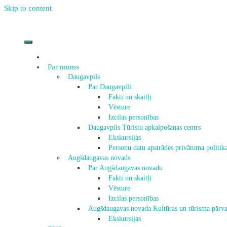
Skip to content
Par mums
Daugavpils
Par Daugavpili
Fakti un skaitļi
Vēsture
Izcilas personības
Daugavpils Tūristu apkalpošanas centrs
Ekskursijas
Personu datu apstrādes privātuma politik
Augšdaugavas novads
Par Augšdaugavas novadu
Fakti un skaitļi
Vēsture
Izcilas personības
Augšdaugavas novada Kultūras un tūrisma pārva
Ekskursijas