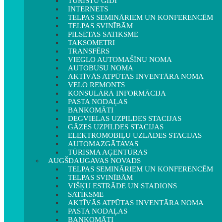
TŪRISTU GIDI
INTERNETS
TELPAS SEMINĀRIEM UN KONFERENCĒM
TELPAS SVINĪBĀM
PILSĒTAS SATIKSME
TAKSOMETRI
TRANSFĒRS
VIEGLO AUTOMAŠĪNU NOMA
AUTOBUSU NOMA
AKTĪVĀS ATPŪTAS INVENTĀRA NOMA
VELO REMONTS
KONSULĀRĀ INFORMĀCIJA
PASTA NODAĻAS
BANKOMĀTI
DEGVIELAS UZPILDES STACIJAS
GĀZES UZPILDES STACIJAS
ELEKTROMOBIĻU UZLĀDES STACIJAS
AUTOMAZGĀTAVAS
TŪRISMA AĢENTŪRAS
AUGŠDAUGAVAS NOVADS
TELPAS SEMINĀRIEM UN KONFERENCĒM
TELPAS SVINĪBĀM
VIŠĶU ESTRĀDE UN STADIONS
SATIKSME
AKTĪVĀS ATPŪTAS INVENTĀRA NOMA
PASTA NODAĻAS
BANKOMĀTI