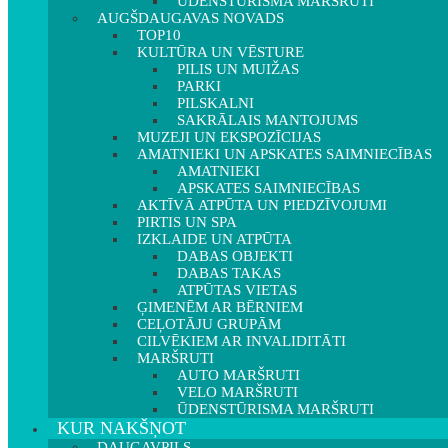
ŪDENSTŪRISMA MARŠRUTI
AUGŠDAUGAVAS NOVADS
TOP10
KULTŪRA UN VĒSTURE
PILIS UN MUIŽAS
PARKI
PILSKALNI
SAKRĀLAIS MANTOJUMS
MUZEJI UN EKSPOZĪCIJAS
AMATNIEKI UN APSKATES SAIMNIECĪBAS
AMATNIEKI
APSKATES SAIMNIECĪBAS
AKTĪVĀ ATPŪTA UN PIEDZĪVOJUMI
PIRTIS UN SPA
IZKLAIDE UN ATPŪTA
DABAS OBJEKTI
DABAS TAKAS
ATPŪTAS VIETAS
ĢIMENĒM AR BĒRNIEM
CEĻOTĀJU GRUPĀM
CILVĒKIEM AR INVALIDITĀTI
MARŠRUTI
AUTO MARŠRUTI
VELO MARŠRUTI
ŪDENSTŪRISMA MARŠRUTI
KUR NAKŠŅOT
DAUGAVPILS