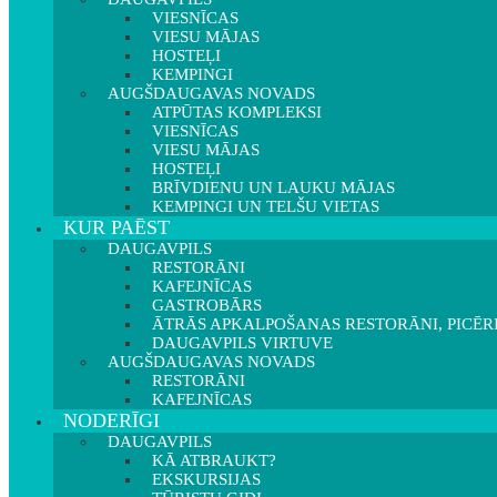
VIESNĪCAS
VIESU MĀJAS
HOSTEĻI
KEMPINGI
AUGŠDAUGAVAS NOVADS
ATPŪTAS KOMPLEKSI
VIESNĪCAS
VIESU MĀJAS
HOSTEĻI
BRĪVDIENU UN LAUKU MĀJAS
KEMPINGI UN TELŠU VIETAS
KUR PAĒST
DAUGAVPILS
RESTORĀNI
KAFEJNĪCAS
GASTROBĀRS
ĀTRĀS APKALPOŠANAS RESTORĀNI, PICĒR
DAUGAVPILS VIRTUVE
AUGŠDAUGAVAS NOVADS
RESTORĀNI
KAFEJNĪCAS
NODERĪGI
DAUGAVPILS
KĀ ATBRAUKT?
EKSKURSIJAS