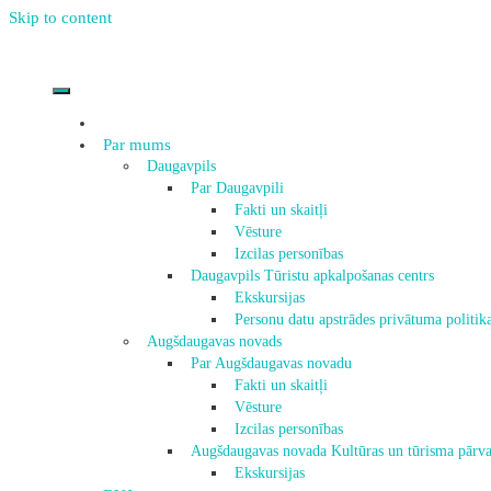
Skip to content
Par mums
Daugavpils
Par Daugavpili
Fakti un skaitļi
Vēsture
Izcilas personības
Daugavpils Tūristu apkalpošanas centrs
Ekskursijas
Personu datu apstrādes privātuma politik
Augšdaugavas novads
Par Augšdaugavas novadu
Fakti un skaitļi
Vēsture
Izcilas personības
Augšdaugavas novada Kultūras un tūrisma pārva
Ekskursijas