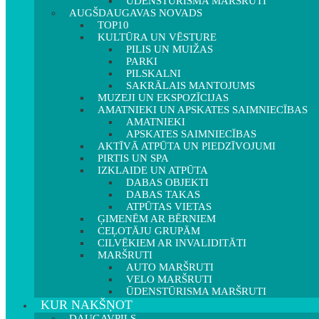
ŪDENSTŪRISMA MARŠRUTI
AUGŠDAUGAVAS NOVADS
TOP10
KULTŪRA UN VĒSTURE
PILIS UN MUIŽAS
PARKI
PILSKALNI
SAKRĀLAIS MANTOJUMS
MUZEJI UN EKSPOZĪCIJAS
AMATNIEKI UN APSKATES SAIMNIECĪBAS
AMATNIEKI
APSKATES SAIMNIECĪBAS
AKTĪVĀ ATPŪTA UN PIEDZĪVOJUMI
PIRTIS UN SPA
IZKLAIDE UN ATPŪTA
DABAS OBJEKTI
DABAS TAKAS
ATPŪTAS VIETAS
ĢIMENĒM AR BĒRNIEM
CEĻOTĀJU GRUPĀM
CILVĒKIEM AR INVALIDITĀTI
MARŠRUTI
AUTO MARŠRUTI
VELO MARŠRUTI
ŪDENSTŪRISMA MARŠRUTI
KUR NAKŠŅOT
DAUGAVPILS