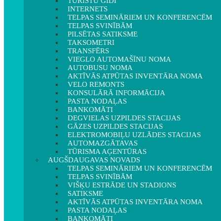
TŪRISTU GIDI
INTERNETS
TELPAS SEMINĀRIEM UN KONFERENCĒM
TELPAS SVINĪBĀM
PILSĒTAS SATIKSME
TAKSOMETRI
TRANSFĒRS
VIEGLO AUTOMAŠĪNU NOMA
AUTOBUSU NOMA
AKTĪVĀS ATPŪTAS INVENTĀRA NOMA
VELO REMONTS
KONSULĀRĀ INFORMĀCIJA
PASTA NODAĻAS
BANKOMĀTI
DEGVIELAS UZPILDES STACIJAS
GĀZES UZPILDES STACIJAS
ELEKTROMOBIĻU UZLĀDES STACIJAS
AUTOMAZGĀTAVAS
TŪRISMA AĢENTŪRAS
AUGŠDAUGAVAS NOVADS
TELPAS SEMINĀRIEM UN KONFERENCĒM
TELPAS SVINĪBĀM
VIŠĶU ESTRĀDE UN STADIONS
SATIKSME
AKTĪVĀS ATPŪTAS INVENTĀRA NOMA
PASTA NODAĻAS
BANKOMĀTI