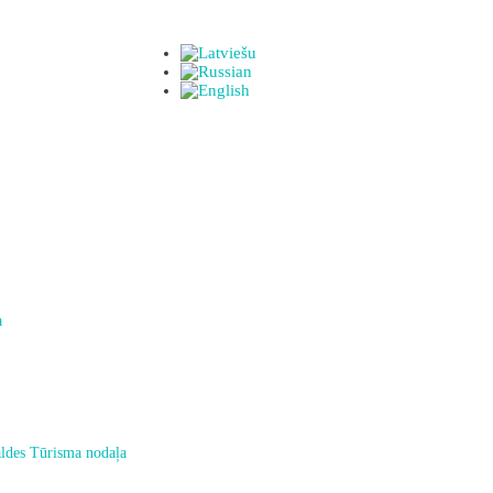
a
ldes Tūrisma nodaļa