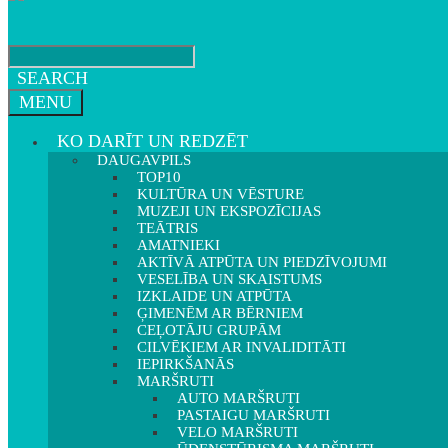
SEARCH
MENU
KO DARĪT UN REDZĒT
DAUGAVPILS
TOP10
KULTŪRA UN VĒSTURE
MUZEJI UN EKSPOZĪCIJAS
TEĀTRIS
AMATNIEKI
AKTĪVĀ ATPŪTA UN PIEDZĪVOJUMI
VESELĪBA UN SKAISTUMS
IZKLAIDE UN ATPŪTA
ĢIMENĒM AR BĒRNIEM
CEĻOTĀJU GRUPĀM
CILVĒKIEM AR INVALIDITĀTI
IEPIRKŠANĀS
MARŠRUTI
AUTO MARŠRUTI
PASTAIGU MARŠRUTI
VELO MARŠRUTI