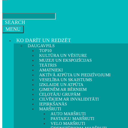
SEARCH
MENU
KO DARĪT UN REDZĒT
DAUGAVPILS
TOP10
KULTŪRA UN VĒSTURE
MUZEJI UN EKSPOZĪCIJAS
TEĀTRIS
AMATNIEKI
AKTĪVĀ ATPŪTA UN PIEDZĪVOJUMI
VESELĪBA UN SKAISTUMS
IZKLAIDE UN ATPŪTA
ĢIMENĒM AR BĒRNIEM
CEĻOTĀJU GRUPĀM
CILVĒKIEM AR INVALIDITĀTI
IEPIRKŠANĀS
MARŠRUTI
AUTO MARŠRUTI
PASTAIGU MARŠRUTI
VELO MARŠRUTI