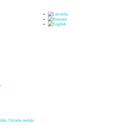
a
ldes Tūrisma nodaļa