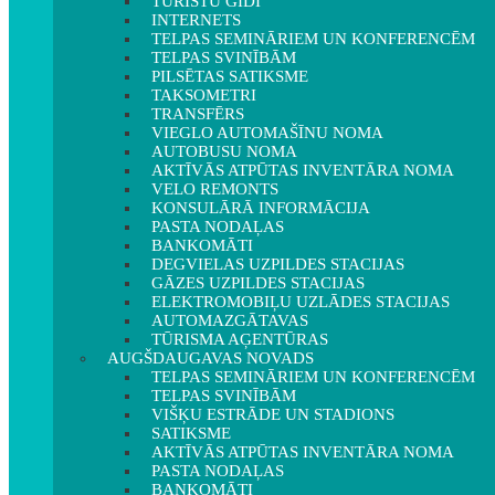
TŪRISTU GIDI
INTERNETS
TELPAS SEMINĀRIEM UN KONFERENCĒM
TELPAS SVINĪBĀM
PILSĒTAS SATIKSME
TAKSOMETRI
TRANSFĒRS
VIEGLO AUTOMAŠĪNU NOMA
AUTOBUSU NOMA
AKTĪVĀS ATPŪTAS INVENTĀRA NOMA
VELO REMONTS
KONSULĀRĀ INFORMĀCIJA
PASTA NODAĻAS
BANKOMĀTI
DEGVIELAS UZPILDES STACIJAS
GĀZES UZPILDES STACIJAS
ELEKTROMOBIĻU UZLĀDES STACIJAS
AUTOMAZGĀTAVAS
TŪRISMA AĢENTŪRAS
AUGŠDAUGAVAS NOVADS
TELPAS SEMINĀRIEM UN KONFERENCĒM
TELPAS SVINĪBĀM
VIŠĶU ESTRĀDE UN STADIONS
SATIKSME
AKTĪVĀS ATPŪTAS INVENTĀRA NOMA
PASTA NODAĻAS
BANKOMĀTI