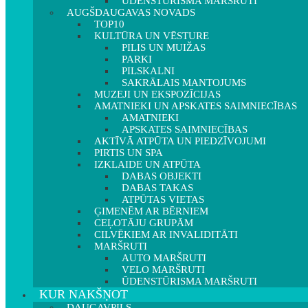
ŪDENSTŪRISMA MARŠRUTI
AUGŠDAUGAVAS NOVADS
TOP10
KULTŪRA UN VĒSTURE
PILIS UN MUIŽAS
PARKI
PILSKALNI
SAKRĀLAIS MANTOJUMS
MUZEJI UN EKSPOZĪCIJAS
AMATNIEKI UN APSKATES SAIMNIECĪBAS
AMATNIEKI
APSKATES SAIMNIECĪBAS
AKTĪVĀ ATPŪTA UN PIEDZĪVOJUMI
PIRTIS UN SPA
IZKLAIDE UN ATPŪTA
DABAS OBJEKTI
DABAS TAKAS
ATPŪTAS VIETAS
ĢIMENĒM AR BĒRNIEM
CEĻOTĀJU GRUPĀM
CILVĒKIEM AR INVALIDITĀTI
MARŠRUTI
AUTO MARŠRUTI
VELO MARŠRUTI
ŪDENSTŪRISMA MARŠRUTI
KUR NAKŠŅOT
DAUGAVPILS