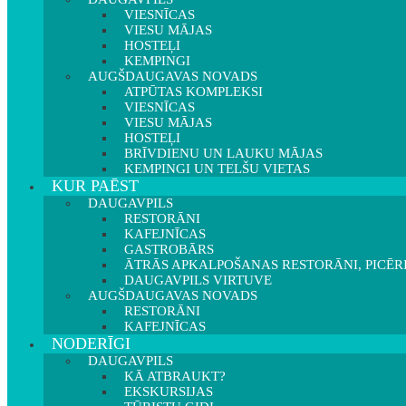
VIESNĪCAS
VIESU MĀJAS
HOSTEĻI
KEMPINGI
AUGŠDAUGAVAS NOVADS
ATPŪTAS KOMPLEKSI
VIESNĪCAS
VIESU MĀJAS
HOSTEĻI
BRĪVDIENU UN LAUKU MĀJAS
KEMPINGI UN TELŠU VIETAS
KUR PAĒST
DAUGAVPILS
RESTORĀNI
KAFEJNĪCAS
GASTROBĀRS
ĀTRĀS APKALPOŠANAS RESTORĀNI, PICĒR
DAUGAVPILS VIRTUVE
AUGŠDAUGAVAS NOVADS
RESTORĀNI
KAFEJNĪCAS
NODERĪGI
DAUGAVPILS
KĀ ATBRAUKT?
EKSKURSIJAS