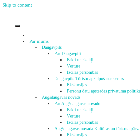
Skip to content
Par mums
Daugavpils
Par Daugavpili
Fakti un skaitļi
Vēsture
Izcilas personības
Daugavpils Tūristu apkalpošanas centrs
Ekskursijas
Personu datu apstrādes privātuma politik
Augšdaugavas novads
Par Augšdaugavas novadu
Fakti un skaitļi
Vēsture
Izcilas personības
Augšdaugavas novada Kultūras un tūrisma pārva
Ekskursijas