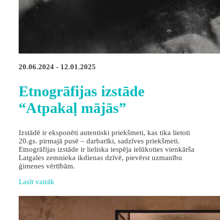
20.06.2024 - 12.01.2025
Etnogrāfijas izstāde
“Atpakaļ mājās”
Izstādē ir eksponēti autentiski priekšmeti, kas tika lietoti
20.gs. pirmajā pusē – darbarīki, sadzīves priekšmeti.
Etnogrāfijas izstāde ir lieliska iespēja ielūkoties vienkārša
Latgales zemnieka ikdienas dzīvē, pievērst uzmanību
ģimenes vērtībām.
Lasīt vairāk