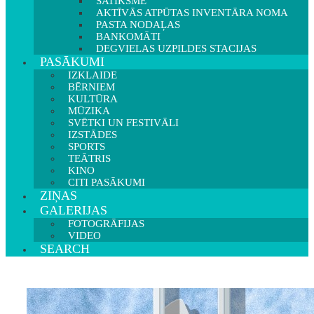
SATIKSME
AKTĪVĀS ATPŪTAS INVENTĀRA NOMA
PASTA NODAĻAS
BANKOMĀTI
DEGVIELAS UZPILDES STACIJAS
PASĀKUMI
IZKLAIDE
BĒRNIEM
KULTŪRA
MŪZIKA
SVĒTKI UN FESTIVĀLI
IZSTĀDES
SPORTS
TEĀTRIS
KINO
CITI PASĀKUMI
ZIŅAS
GALERIJAS
FOTOGRĀFIJAS
VIDEO
SEARCH