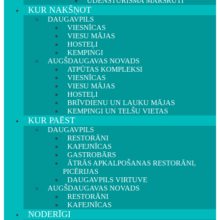
ŪDENSTŪRISMA MARŠRUTI
KUR NAKŠŅOT
DAUGAVPILS
VIESNĪCAS
VIESU MĀJAS
HOSTEĻI
KEMPINGI
AUGŠDAUGAVAS NOVADS
ATPŪTAS KOMPLEKSI
VIESNĪCAS
VIESU MĀJAS
HOSTEĻI
BRĪVDIENU UN LAUKU MĀJAS
KEMPINGI UN TELŠU VIETAS
KUR PAĒST
DAUGAVPILS
RESTORĀNI
KAFEJNĪCAS
GASTROBĀRS
ĀTRĀS APKALPOŠANAS RESTORĀNI,
PICĒRIJAS
DAUGAVPILS VIRTUVE
AUGŠDAUGAVAS NOVADS
RESTORĀNI
KAFEJNĪCAS
NODERĪGI