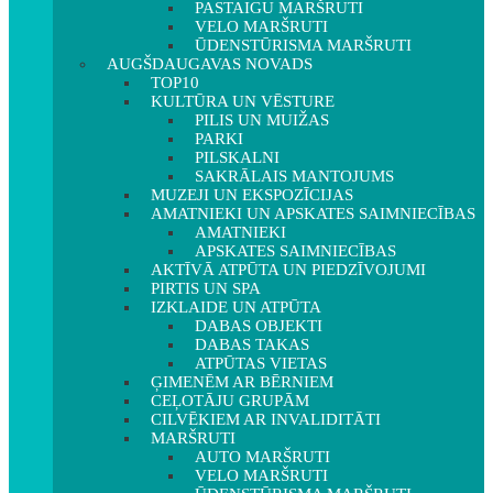
PASTAIGU MARŠRUTI
VELO MARŠRUTI
ŪDENSTŪRISMA MARŠRUTI
AUGŠDAUGAVAS NOVADS
TOP10
KULTŪRA UN VĒSTURE
PILIS UN MUIŽAS
PARKI
PILSKALNI
SAKRĀLAIS MANTOJUMS
MUZEJI UN EKSPOZĪCIJAS
AMATNIEKI UN APSKATES SAIMNIECĪBAS
AMATNIEKI
APSKATES SAIMNIECĪBAS
AKTĪVĀ ATPŪTA UN PIEDZĪVOJUMI
PIRTIS UN SPA
IZKLAIDE UN ATPŪTA
DABAS OBJEKTI
DABAS TAKAS
ATPŪTAS VIETAS
ĢIMENĒM AR BĒRNIEM
CEĻOTĀJU GRUPĀM
CILVĒKIEM AR INVALIDITĀTI
MARŠRUTI
AUTO MARŠRUTI
VELO MARŠRUTI