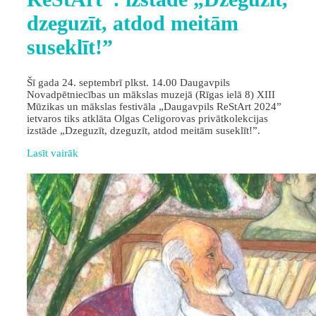
dzeguzīt, atdod meitām
suseklīt!”
Šī gada 24. septembrī plkst. 14.00 Daugavpils
Novadpētniecības un mākslas muzejā (Rīgas ielā 8) XIII
Mūzikas un mākslas festivāla „Daugavpils ReStArt 2024”
ietvaros tiks atklāta Olgas Celigorovas privātkolekcijas
izstāde „Dzeguzīt, dzeguzīt, atdod meitām suseklīt!”.
Lasīt vairāk