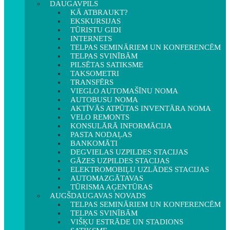
DAUGAVPILS
KĀ ATBRAUKT?
EKSKURSIJAS
TŪRISTU GIDI
INTERNETS
TELPAS SEMINĀRIEM UN KONFERENCĒM
TELPAS SVINĪBĀM
PILSĒTAS SATIKSME
TAKSOMETRI
TRANSFĒRS
VIEGLO AUTOMAŠĪNU NOMA
AUTOBUSU NOMA
AKTĪVĀS ATPŪTAS INVENTĀRA NOMA
VELO REMONTS
KONSULĀRĀ INFORMĀCIJA
PASTA NODAĻAS
BANKOMĀTI
DEGVIELAS UZPILDES STACIJAS
GĀZES UZPILDES STACIJAS
ELEKTROMOBIĻU UZLĀDES STACIJAS
AUTOMAZGĀTAVAS
TŪRISMA AĢENTŪRAS
AUGŠDAUGAVAS NOVADS
TELPAS SEMINĀRIEM UN KONFERENCĒM
TELPAS SVINĪBĀM
VIŠĶU ESTRĀDE UN STADIONS