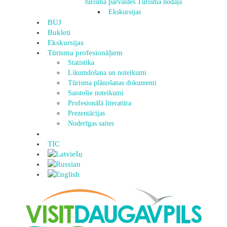
tūrisma pārvaldes Tūrisma nodaļa
Ekskursijas
BUJ
Bukleti
Ekskursijas
Tūrisma profesionāļiem
Statistika
Likumdošana un noteikumi
Tūrisma plānošanas dokumenti
Saistošie noteikumi
Profesionālā literatūra
Prezentācijas
Noderīgas saites
TIC