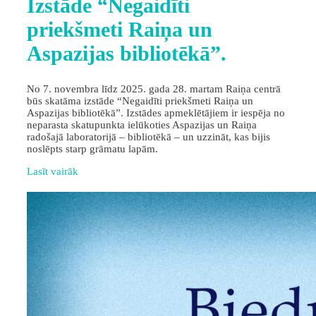
Izstāde “Negaidīti
priekšmeti Raiņa un
Aspazijas bibliotēkā”.
No 7. novembra līdz 2025. gada 28. martam Raiņa centrā
būs skatāma izstāde “Negaidīti priekšmeti Raiņa un
Aspazijas bibliotēkā”. Izstādes apmeklētājiem ir iespēja no
neparasta skatupunkta ielūkoties Aspazijas un Raiņa
radošajā laboratorijā – bibliotēkā – un uzzināt, kas bijis
noslēpts starp grāmatu lapām.
Lasīt vairāk