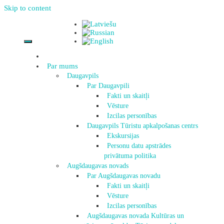
Skip to content
Par mums
Daugavpils
Par Daugavpili
Fakti un skaitļi
Vēsture
Izcilas personības
Daugavpils Tūristu apkalpošanas centrs
Ekskursijas
Personu datu apstrādes
privātuma politika
Augšdaugavas novads
Par Augšdaugavas novadu
Fakti un skaitļi
Vēsture
Izcilas personības
Augšdaugavas novada Kultūras un