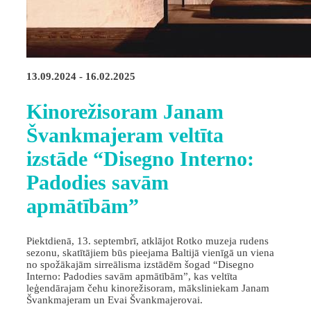
13.09.2024 - 16.02.2025
Kinorežisoram Janam
Švankmajeram veltīta
izstāde “Disegno Interno:
Padodies savām
apmātībām”
Piektdienā, 13. septembrī, atklājot Rotko muzeja rudens
sezonu, skatītājiem būs pieejama Baltijā vienīgā un viena
no spožākajām sirreālisma izstādēm šogad “Disegno
Interno: Padodies savām apmātībām”, kas veltīta
leģendārajam čehu kinorežisoram, māksliniekam Janam
Švankmajeram un Evai Švankmajerovai.