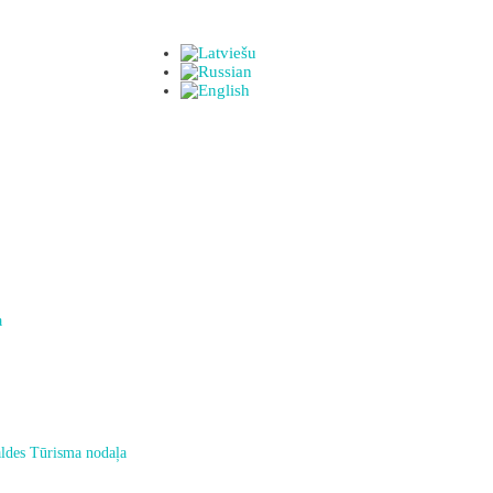
a
ldes Tūrisma nodaļa