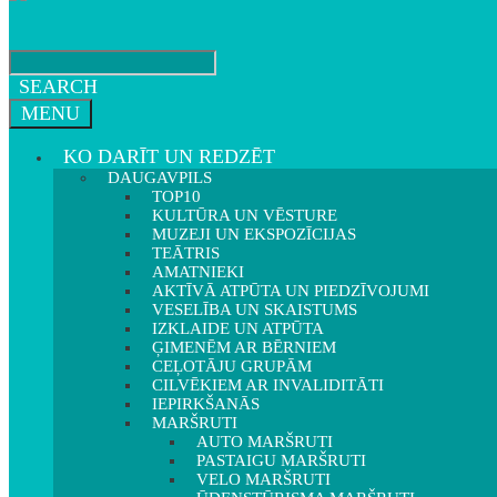
SEARCH
MENU
KO DARĪT UN REDZĒT
DAUGAVPILS
TOP10
KULTŪRA UN VĒSTURE
MUZEJI UN EKSPOZĪCIJAS
TEĀTRIS
AMATNIEKI
AKTĪVĀ ATPŪTA UN PIEDZĪVOJUMI
VESELĪBA UN SKAISTUMS
IZKLAIDE UN ATPŪTA
ĢIMENĒM AR BĒRNIEM
CEĻOTĀJU GRUPĀM
CILVĒKIEM AR INVALIDITĀTI
IEPIRKŠANĀS
MARŠRUTI
AUTO MARŠRUTI
PASTAIGU MARŠRUTI
VELO MARŠRUTI