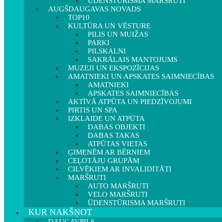
ŪDENSTŪRISMA MARŠRUTI
AUGŠDAUGAVAS NOVADS
TOP10
KULTŪRA UN VĒSTURE
PILIS UN MUIŽAS
PARKI
PILSKALNI
SAKRĀLAIS MANTOJUMS
MUZEJI UN EKSPOZĪCIJAS
AMATNIEKI UN APSKATES SAIMNIECĪBAS
AMATNIEKI
APSKATES SAIMNIECĪBAS
AKTĪVĀ ATPŪTA UN PIEDZĪVOJUMI
PIRTIS UN SPA
IZKLAIDE UN ATPŪTA
DABAS OBJEKTI
DABAS TAKAS
ATPŪTAS VIETAS
ĢIMENĒM AR BĒRNIEM
CEĻOTĀJU GRUPĀM
CILVĒKIEM AR INVALIDITĀTI
MARŠRUTI
AUTO MARŠRUTI
VELO MARŠRUTI
ŪDENSTŪRISMA MARŠRUTI
KUR NAKŠŅOT
DAUGAVPILS