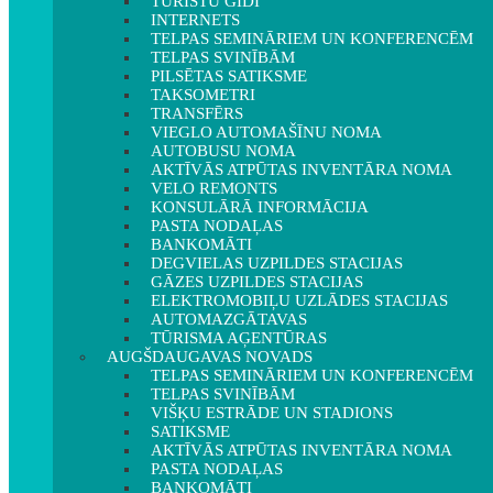
TŪRISTU GIDI
INTERNETS
TELPAS SEMINĀRIEM UN KONFERENCĒM
TELPAS SVINĪBĀM
PILSĒTAS SATIKSME
TAKSOMETRI
TRANSFĒRS
VIEGLO AUTOMAŠĪNU NOMA
AUTOBUSU NOMA
AKTĪVĀS ATPŪTAS INVENTĀRA NOMA
VELO REMONTS
KONSULĀRĀ INFORMĀCIJA
PASTA NODAĻAS
BANKOMĀTI
DEGVIELAS UZPILDES STACIJAS
GĀZES UZPILDES STACIJAS
ELEKTROMOBIĻU UZLĀDES STACIJAS
AUTOMAZGĀTAVAS
TŪRISMA AĢENTŪRAS
AUGŠDAUGAVAS NOVADS
TELPAS SEMINĀRIEM UN KONFERENCĒM
TELPAS SVINĪBĀM
VIŠĶU ESTRĀDE UN STADIONS
SATIKSME
AKTĪVĀS ATPŪTAS INVENTĀRA NOMA
PASTA NODAĻAS
BANKOMĀTI