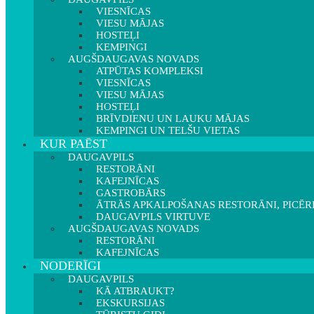
VIESNĪCAS
VIESU MĀJAS
HOSTEĻI
KEMPINGI
AUGŠDAUGAVAS NOVADS
ATPŪTAS KOMPLEKSI
VIESNĪCAS
VIESU MĀJAS
HOSTEĻI
BRĪVDIENU UN LAUKU MĀJAS
KEMPINGI UN TELŠU VIETAS
KUR PAĒST
DAUGAVPILS
RESTORĀNI
KAFEJNĪCAS
GASTROBĀRS
ĀTRĀS APKALPOŠANAS RESTORĀNI, PICĒR
DAUGAVPILS VIRTUVE
AUGŠDAUGAVAS NOVADS
RESTORĀNI
KAFEJNĪCAS
NODERĪGI
DAUGAVPILS
KĀ ATBRAUKT?
EKSKURSIJAS