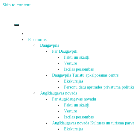
Skip to content
Par mums
Daugavpils
Par Daugavpili
Fakti un skaitļi
Vēsture
Izcilas personības
Daugavpils Tūristu apkalpošanas centrs
Ekskursijas
Personu datu apstrādes privātuma politik
Augšdaugavas novads
Par Augšdaugavas novadu
Fakti un skaitļi
Vēsture
Izcilas personības
Augšdaugavas novada Kultūras un tūrisma pārva
Ekskursijas