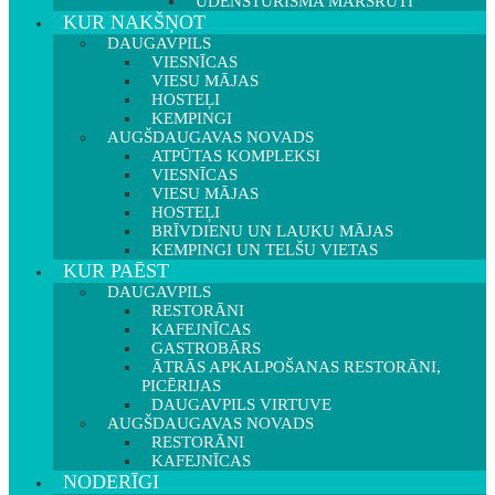
ŪDENSTŪRISMA MARŠRUTI
KUR NAKŠŅOT
DAUGAVPILS
VIESNĪCAS
VIESU MĀJAS
HOSTEĻI
KEMPINGI
AUGŠDAUGAVAS NOVADS
ATPŪTAS KOMPLEKSI
VIESNĪCAS
VIESU MĀJAS
HOSTEĻI
BRĪVDIENU UN LAUKU MĀJAS
KEMPINGI UN TELŠU VIETAS
KUR PAĒST
DAUGAVPILS
RESTORĀNI
KAFEJNĪCAS
GASTROBĀRS
ĀTRĀS APKALPOŠANAS RESTORĀNI,
PICĒRIJAS
DAUGAVPILS VIRTUVE
AUGŠDAUGAVAS NOVADS
RESTORĀNI
KAFEJNĪCAS
NODERĪGI