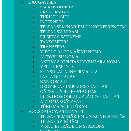
DAUGAVPILS
KĀ ATBRAUKT?
EKSKURSIJAS
TŪRISTU GIDI
INTERNETS
TELPAS SEMINĀRIEM UN KONFERENCĒM
TELPAS SVINĪBĀM
PILSĒTAS SATIKSME
TAKSOMETRI
TRANSFĒRS
VIEGLO AUTOMAŠĪNU NOMA
AUTOBUSU NOMA
AKTĪVĀS ATPŪTAS INVENTĀRA NOMA
VELO REMONTS
KONSULĀRĀ INFORMĀCIJA
PASTA NODAĻAS
BANKOMĀTI
DEGVIELAS UZPILDES STACIJAS
GĀZES UZPILDES STACIJAS
ELEKTROMOBIĻU UZLĀDES STACIJAS
AUTOMAZGĀTAVAS
TŪRISMA AĢENTŪRAS
AUGŠDAUGAVAS NOVADS
TELPAS SEMINĀRIEM UN KONFERENCĒM
TELPAS SVINĪBĀM
VIŠĶU ESTRĀDE UN STADIONS