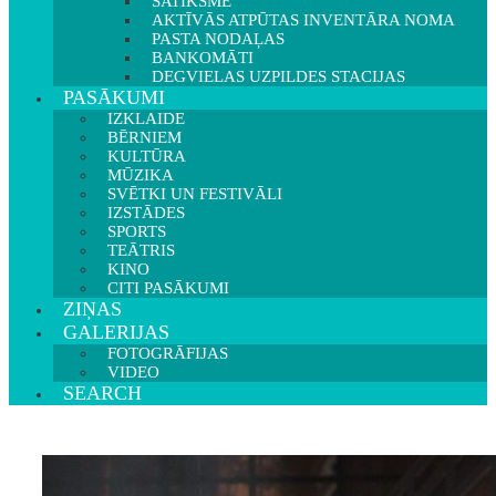
SATIKSME
AKTĪVĀS ATPŪTAS INVENTĀRA NOMA
PASTA NODAĻAS
BANKOMĀTI
DEGVIELAS UZPILDES STACIJAS
PASĀKUMI
IZKLAIDE
BĒRNIEM
KULTŪRA
MŪZIKA
SVĒTKI UN FESTIVĀLI
IZSTĀDES
SPORTS
TEĀTRIS
KINO
CITI PASĀKUMI
ZIŅAS
GALERIJAS
FOTOGRĀFIJAS
VIDEO
SEARCH