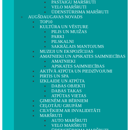
PASTAIGU MARŠRUTI
VELO MARŠRUTI
ŪDENSTŪRISMA MARŠRUTI
AUGŠDAUGAVAS NOVADS
TOP10
KULTŪRA UN VĒSTURE
PILIS UN MUIŽAS
PARKI
PILSKALNI
SAKRĀLAIS MANTOJUMS
MUZEJI UN EKSPOZĪCIJAS
AMATNIEKI UN APSKATES SAIMNIECĪBAS
AMATNIEKI
APSKATES SAIMNIECĪBAS
AKTĪVĀ ATPŪTA UN PIEDZĪVOJUMI
PIRTIS UN SPA
IZKLAIDE UN ATPŪTA
DABAS OBJEKTI
DABAS TAKAS
ATPŪTAS VIETAS
ĢIMENĒM AR BĒRNIEM
CEĻOTĀJU GRUPĀM
CILVĒKIEM AR INVALIDITĀTI
MARŠRUTI
AUTO MARŠRUTI
VELO MARŠRUTI