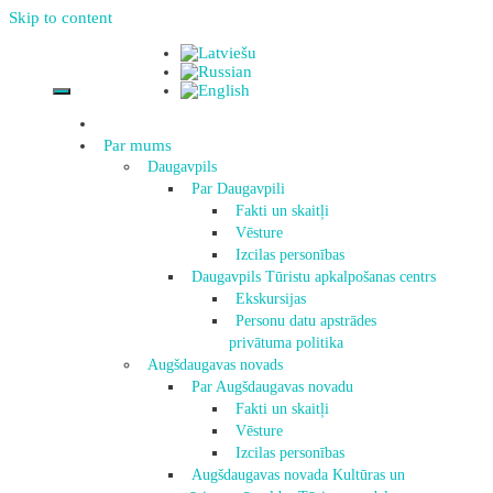
Skip to content
Par mums
Daugavpils
Par Daugavpili
Fakti un skaitļi
Vēsture
Izcilas personības
Daugavpils Tūristu apkalpošanas centrs
Ekskursijas
Personu datu apstrādes
privātuma politika
Augšdaugavas novads
Par Augšdaugavas novadu
Fakti un skaitļi
Vēsture
Izcilas personības
Augšdaugavas novada Kultūras un