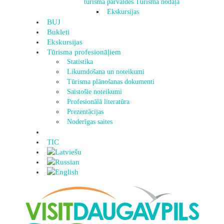
tūrisma pārvaldes Tūrisma nodaļa
Ekskursijas
BUJ
Bukleti
Ekskursijas
Tūrisma profesionāļiem
Statistika
Likumdošana un noteikumi
Tūrisma plānošanas dokumenti
Saistošie noteikumi
Profesionālā literatūra
Prezentācijas
Noderīgas saites
TIC