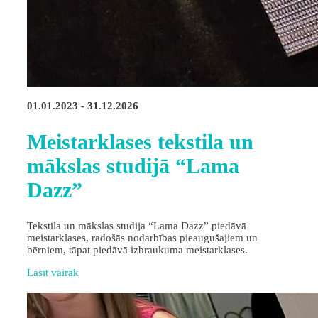
01.01.2023 - 31.12.2026
Meistarklases tekstila un
mākslas studijā “Lama
Dazz”
Tekstila un mākslas studija “Lama Dazz” piedāvā
meistarklases, radošās nodarbības pieaugušajiem un
bērniem, tāpat piedāvā izbraukuma meistarklases.
Lasīt vairāk