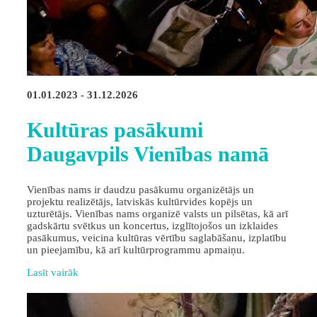
01.01.2023 - 31.12.2026
Kultūras pasākumi
Daugavpils Vienības namā
Vienības nams ir daudzu pasākumu organizētājs un
projektu realizētājs, latviskās kultūrvides kopējs un
uzturētājs. Vienības nams organizē valsts un pilsētas, kā arī
gadskārtu svētkus un koncertus, izglītojošos un izklaides
pasākumus, veicina kultūras vērtību saglabāšanu, izplatību
un pieejamību, kā arī kultūrprogrammu apmaiņu.
Lasīt vairāk