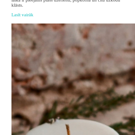
laikā ir pieejams plašs dzērienu, popkorna un citu uzkodu
klāsts.
Lasīt vairāk