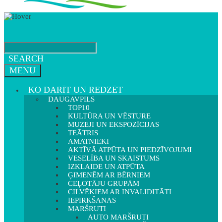
SEARCH
MENU
KO DARĪT UN REDZĒT
DAUGAVPILS
TOP10
KULTŪRA UN VĒSTURE
MUZEJI UN EKSPOZĪCIJAS
TEĀTRIS
AMATNIEKI
AKTĪVĀ ATPŪTA UN PIEDZĪVOJUMI
VESELĪBA UN SKAISTUMS
IZKLAIDE UN ATPŪTA
ĢIMENĒM AR BĒRNIEM
CEĻOTĀJU GRUPĀM
CILVĒKIEM AR INVALIDITĀTI
IEPIRKŠANĀS
MARŠRUTI
AUTO MARŠRUTI