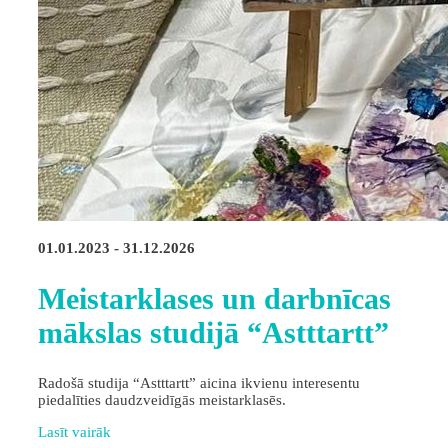
01.01.2023 - 31.12.2026
Meistarklases un darbnīcas
mākslas studijā “Astttartt”
Radošā studija “Astttartt” aicina ikvienu interesentu
piedalīties daudzveidīgās meistarklasēs.
Lasīt vairāk