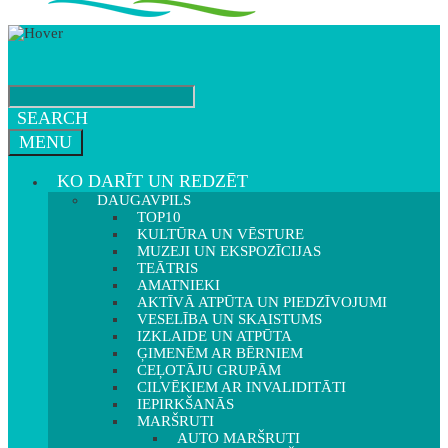
SEARCH
MENU
KO DARĪT UN REDZĒT
DAUGAVPILS
TOP10
KULTŪRA UN VĒSTURE
MUZEJI UN EKSPOZĪCIJAS
TEĀTRIS
AMATNIEKI
AKTĪVĀ ATPŪTA UN PIEDZĪVOJUMI
VESELĪBA UN SKAISTUMS
IZKLAIDE UN ATPŪTA
ĢIMENĒM AR BĒRNIEM
CEĻOTĀJU GRUPĀM
CILVĒKIEM AR INVALIDITĀTI
IEPIRKŠANĀS
MARŠRUTI
AUTO MARŠRUTI