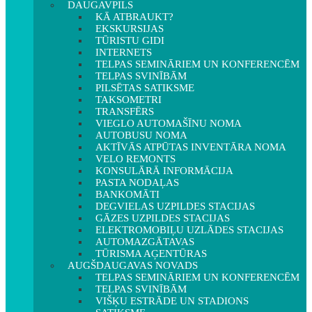
DAUGAVPILS
KĀ ATBRAUKT?
EKSKURSIJAS
TŪRISTU GIDI
INTERNETS
TELPAS SEMINĀRIEM UN KONFERENCĒM
TELPAS SVINĪBĀM
PILSĒTAS SATIKSME
TAKSOMETRI
TRANSFĒRS
VIEGLO AUTOMAŠĪNU NOMA
AUTOBUSU NOMA
AKTĪVĀS ATPŪTAS INVENTĀRA NOMA
VELO REMONTS
KONSULĀRĀ INFORMĀCIJA
PASTA NODAĻAS
BANKOMĀTI
DEGVIELAS UZPILDES STACIJAS
GĀZES UZPILDES STACIJAS
ELEKTROMOBIĻU UZLĀDES STACIJAS
AUTOMAZGĀTAVAS
TŪRISMA AĢENTŪRAS
AUGŠDAUGAVAS NOVADS
TELPAS SEMINĀRIEM UN KONFERENCĒM
TELPAS SVINĪBĀM
VIŠĶU ESTRĀDE UN STADIONS