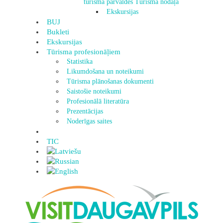
tūrisma pārvaldes Tūrisma nodaļa
Ekskursijas
BUJ
Bukleti
Ekskursijas
Tūrisma profesionāļiem
Statistika
Likumdošana un noteikumi
Tūrisma plānošanas dokumenti
Saistošie noteikumi
Profesionālā literatūra
Prezentācijas
Noderīgas saites
TIC