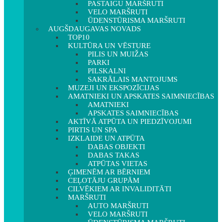
PASTAIGU MARŠRUTI
VELO MARŠRUTI
ŪDENSTŪRISMA MARŠRUTI
AUGŠDAUGAVAS NOVADS
TOP10
KULTŪRA UN VĒSTURE
PILIS UN MUIŽAS
PARKI
PILSKALNI
SAKRĀLAIS MANTOJUMS
MUZEJI UN EKSPOZĪCIJAS
AMATNIEKI UN APSKATES SAIMNIECĪBAS
AMATNIEKI
APSKATES SAIMNIECĪBAS
AKTĪVĀ ATPŪTA UN PIEDZĪVOJUMI
PIRTIS UN SPA
IZKLAIDE UN ATPŪTA
DABAS OBJEKTI
DABAS TAKAS
ATPŪTAS VIETAS
ĢIMENĒM AR BĒRNIEM
CEĻOTĀJU GRUPĀM
CILVĒKIEM AR INVALIDITĀTI
MARŠRUTI
AUTO MARŠRUTI
VELO MARŠRUTI