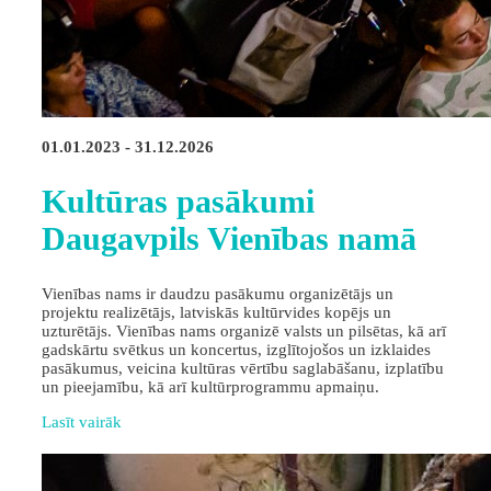
01.01.2023 - 31.12.2026
Kultūras pasākumi
Daugavpils Vienības namā
Vienības nams ir daudzu pasākumu organizētājs un
projektu realizētājs, latviskās kultūrvides kopējs un
uzturētājs. Vienības nams organizē valsts un pilsētas, kā arī
gadskārtu svētkus un koncertus, izglītojošos un izklaides
pasākumus, veicina kultūras vērtību saglabāšanu, izplatību
un pieejamību, kā arī kultūrprogrammu apmaiņu.
Lasīt vairāk