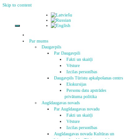
Skip to content
Par mums
Daugavpils
Par Daugavpili
Fakti un skaitļi
Vēsture
Izcilas personības
Daugavpils Tūristu apkalpošanas centrs
Ekskursijas
Personu datu apstrādes
privātuma politika
Augšdaugavas novads
Par Augšdaugavas novadu
Fakti un skaitļi
Vēsture
Izcilas personības
Augšdaugavas novada Kultūras un