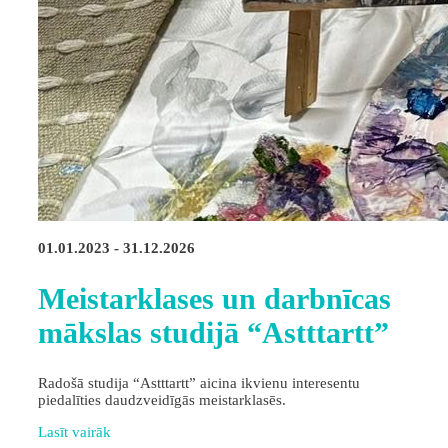
01.01.2023 - 31.12.2026
Meistarklases un darbnīcas
mākslas studijā “Astttartt”
Radošā studija “Astttartt” aicina ikvienu interesentu
piedalīties daudzveidīgās meistarklasēs.
Lasīt vairāk