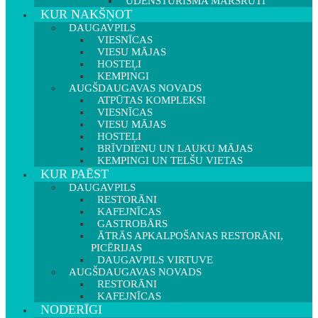
ŪDENSTŪRISMA MARŠRUTI
KUR NAKŠŅOT
DAUGAVPILS
VIESNĪCAS
VIESU MĀJAS
HOSTEĻI
KEMPINGI
AUGŠDAUGAVAS NOVADS
ATPŪTAS KOMPLEKSI
VIESNĪCAS
VIESU MĀJAS
HOSTEĻI
BRĪVDIENU UN LAUKU MĀJAS
KEMPINGI UN TELŠU VIETAS
KUR PAĒST
DAUGAVPILS
RESTORĀNI
KAFEJNĪCAS
GASTROBĀRS
ĀTRĀS APKALPOŠANAS RESTORĀNI,
PICĒRIJAS
DAUGAVPILS VIRTUVE
AUGŠDAUGAVAS NOVADS
RESTORĀNI
KAFEJNĪCAS
NODERĪGI