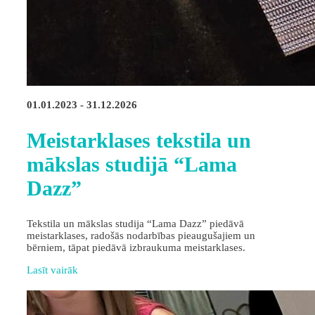
01.01.2023 - 31.12.2026
Meistarklases tekstila un
mākslas studijā “Lama
Dazz”
Tekstila un mākslas studija “Lama Dazz” piedāvā
meistarklases, radošās nodarbības pieaugušajiem un
bērniem, tāpat piedāvā izbraukuma meistarklases.
Lasīt vairāk