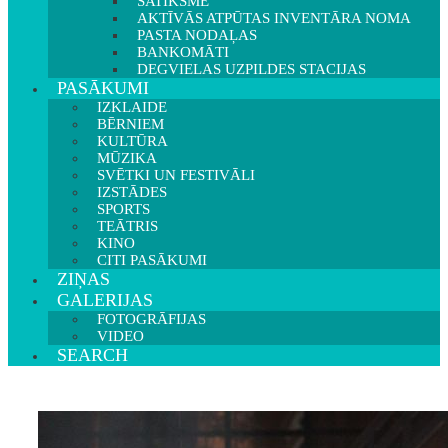
SATIKSME
AKTĪVĀS ATPŪTAS INVENTĀRA NOMA
PASTA NODAĻAS
BANKOMĀTI
DEGVIELAS UZPILDES STACIJAS
PASĀKUMI
IZKLAIDE
BĒRNIEM
KULTŪRA
MŪZIKA
SVĒTKI UN FESTIVĀLI
IZSTĀDES
SPORTS
TEĀTRIS
KINO
CITI PASĀKUMI
ZIŅAS
GALERIJAS
FOTOGRĀFIJAS
VIDEO
SEARCH