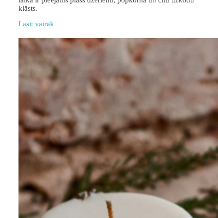
laikā ir pieejams plašs dzērienu, popkorna un citu uzkodu
klāsts.
Lasīt vairāk