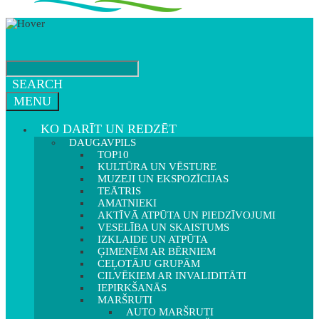
SEARCH
MENU
KO DARĪT UN REDZĒT
DAUGAVPILS
TOP10
KULTŪRA UN VĒSTURE
MUZEJI UN EKSPOZĪCIJAS
TEĀTRIS
AMATNIEKI
AKTĪVĀ ATPŪTA UN PIEDZĪVOJUMI
VESELĪBA UN SKAISTUMS
IZKLAIDE UN ATPŪTA
ĢIMENĒM AR BĒRNIEM
CEĻOTĀJU GRUPĀM
CILVĒKIEM AR INVALIDITĀTI
IEPIRKŠANĀS
MARŠRUTI
AUTO MARŠRUTI