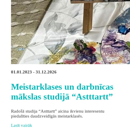
01.01.2023 - 31.12.2026
Meistarklases un darbnīcas
mākslas studijā “Astttartt”
Radošā studija “Astttartt” aicina ikvienu interesentu
piedalīties daudzveidīgās meistarklasēs.
Lasīt vairāk