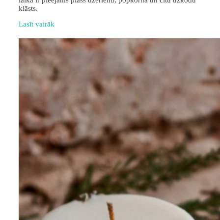
laikā ir pieejams plašs dzērienu, popkorna un citu uzkodu
klāsts.
Lasīt vairāk