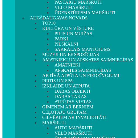
PASTAIGU MARŠRUTI
VELO MARŠRUTI
ŪDENSTŪRISMA MARŠRUTI
AUGŠDAUGAVAS NOVADS
TOP10
KULTŪRA UN VĒSTURE
PILIS UN MUIŽAS
PARKI
PILSKALNI
SAKRĀLAIS MANTOJUMS
MUZEJI UN EKSPOZĪCIJAS
AMATNIEKI UN APSKATES SAIMNIECĪBAS
AMATNIEKI
APSKATES SAIMNIECĪBAS
AKTĪVĀ ATPŪTA UN PIEDZĪVOJUMI
PIRTIS UN SPA
IZKLAIDE UN ATPŪTA
DABAS OBJEKTI
DABAS TAKAS
ATPŪTAS VIETAS
ĢIMENĒM AR BĒRNIEM
CEĻOTĀJU GRUPĀM
CILVĒKIEM AR INVALIDITĀTI
MARŠRUTI
AUTO MARŠRUTI
VELO MARŠRUTI