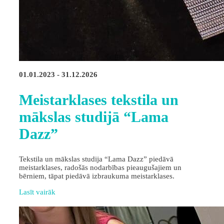
01.01.2023 - 31.12.2026
Meistarklases tekstila un
mākslas studijā “Lama
Dazz”
Tekstila un mākslas studija “Lama Dazz” piedāvā
meistarklases, radošās nodarbības pieaugušajiem un
bērniem, tāpat piedāvā izbraukuma meistarklases.
Lasīt vairāk