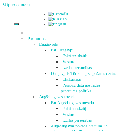
Skip to content
Par mums
Daugavpils
Par Daugavpili
Fakti un skaitļi
Vēsture
Izcilas personības
Daugavpils Tūristu apkalpošanas centrs
Ekskursijas
Personu datu apstrādes
privātuma politika
Augšdaugavas novads
Par Augšdaugavas novadu
Fakti un skaitļi
Vēsture
Izcilas personības
Augšdaugavas novada Kultūras un