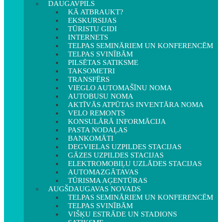
DAUGAVPILS
KĀ ATBRAUKT?
EKSKURSIJAS
TŪRISTU GIDI
INTERNETS
TELPAS SEMINĀRIEM UN KONFERENCĒM
TELPAS SVINĪBĀM
PILSĒTAS SATIKSME
TAKSOMETRI
TRANSFĒRS
VIEGLO AUTOMAŠĪNU NOMA
AUTOBUSU NOMA
AKTĪVĀS ATPŪTAS INVENTĀRA NOMA
VELO REMONTS
KONSULĀRĀ INFORMĀCIJA
PASTA NODAĻAS
BANKOMĀTI
DEGVIELAS UZPILDES STACIJAS
GĀZES UZPILDES STACIJAS
ELEKTROMOBIĻU UZLĀDES STACIJAS
AUTOMAZGĀTAVAS
TŪRISMA AĢENTŪRAS
AUGŠDAUGAVAS NOVADS
TELPAS SEMINĀRIEM UN KONFERENCĒM
TELPAS SVINĪBĀM
VIŠĶU ESTRĀDE UN STADIONS