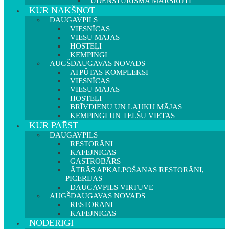
ŪDENSTŪRISMA MARŠRUTI
KUR NAKŠŅOT
DAUGAVPILS
VIESNĪCAS
VIESU MĀJAS
HOSTEĻI
KEMPINGI
AUGŠDAUGAVAS NOVADS
ATPŪTAS KOMPLEKSI
VIESNĪCAS
VIESU MĀJAS
HOSTEĻI
BRĪVDIENU UN LAUKU MĀJAS
KEMPINGI UN TELŠU VIETAS
KUR PAĒST
DAUGAVPILS
RESTORĀNI
KAFEJNĪCAS
GASTROBĀRS
ĀTRĀS APKALPOŠANAS RESTORĀNI,
PICĒRIJAS
DAUGAVPILS VIRTUVE
AUGŠDAUGAVAS NOVADS
RESTORĀNI
KAFEJNĪCAS
NODERĪGI