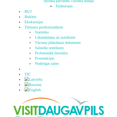
tūrisma pārvaldes Tūrisma nodaļa
Ekskursijas
BUJ
Bukleti
Ekskursijas
Tūrisma profesionāļiem
Statistika
Likumdošana un noteikumi
Tūrisma plānošanas dokumenti
Saistošie noteikumi
Profesionālā literatūra
Prezentācijas
Noderīgas saites
TIC