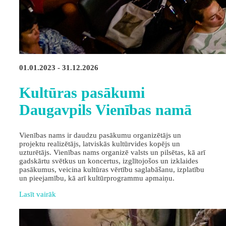
01.01.2023 - 31.12.2026
Kultūras pasākumi
Daugavpils Vienības namā
Vienības nams ir daudzu pasākumu organizētājs un
projektu realizētājs, latviskās kultūrvides kopējs un
uzturētājs. Vienības nams organizē valsts un pilsētas, kā arī
gadskārtu svētkus un koncertus, izglītojošos un izklaides
pasākumus, veicina kultūras vērtību saglabāšanu, izplatību
un pieejamību, kā arī kultūrprogrammu apmaiņu.
Lasīt vairāk