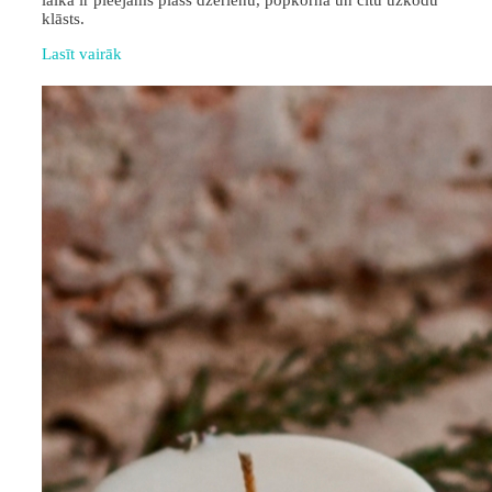
laikā ir pieejams plašs dzērienu, popkorna un citu uzkodu
klāsts.
Lasīt vairāk