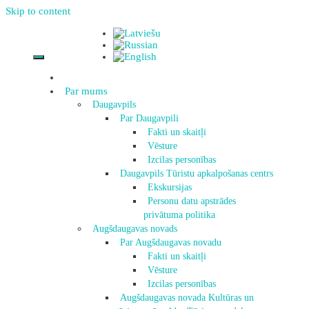
Skip to content
Par mums
Daugavpils
Par Daugavpili
Fakti un skaitļi
Vēsture
Izcilas personības
Daugavpils Tūristu apkalpošanas centrs
Ekskursijas
Personu datu apstrādes
privātuma politika
Augšdaugavas novads
Par Augšdaugavas novadu
Fakti un skaitļi
Vēsture
Izcilas personības
Augšdaugavas novada Kultūras un