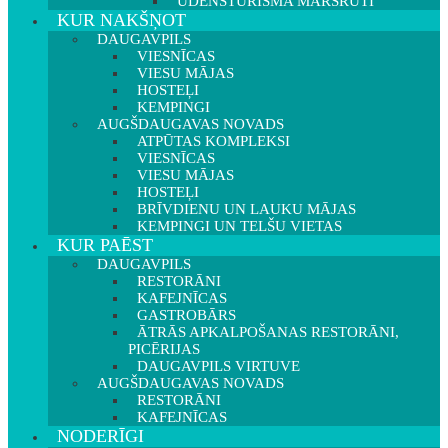
ŪDENSTŪRISMA MARŠRUTI
KUR NAKŠŅOT
DAUGAVPILS
VIESNĪCAS
VIESU MĀJAS
HOSTEĻI
KEMPINGI
AUGŠDAUGAVAS NOVADS
ATPŪTAS KOMPLEKSI
VIESNĪCAS
VIESU MĀJAS
HOSTEĻI
BRĪVDIENU UN LAUKU MĀJAS
KEMPINGI UN TELŠU VIETAS
KUR PAĒST
DAUGAVPILS
RESTORĀNI
KAFEJNĪCAS
GASTROBĀRS
ĀTRĀS APKALPOŠANAS RESTORĀNI,
PICĒRIJAS
DAUGAVPILS VIRTUVE
AUGŠDAUGAVAS NOVADS
RESTORĀNI
KAFEJNĪCAS
NODERĪGI