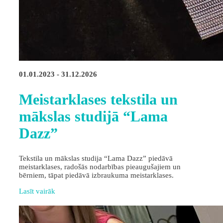
01.01.2023 - 31.12.2026
Meistarklases tekstila un
mākslas studijā “Lama
Dazz”
Tekstila un mākslas studija “Lama Dazz” piedāvā
meistarklases, radošās nodarbības pieaugušajiem un
bērniem, tāpat piedāvā izbraukuma meistarklases.
Lasīt vairāk