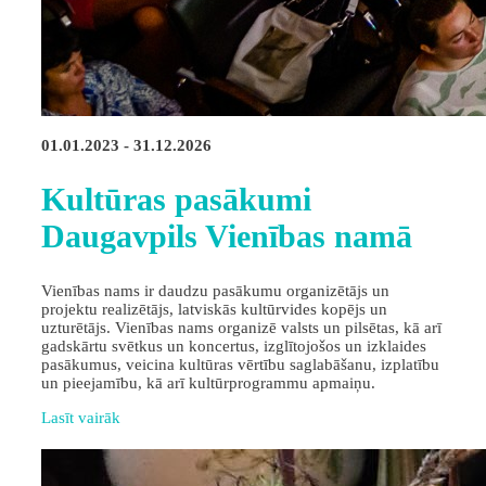
01.01.2023 - 31.12.2026
Kultūras pasākumi
Daugavpils Vienības namā
Vienības nams ir daudzu pasākumu organizētājs un
projektu realizētājs, latviskās kultūrvides kopējs un
uzturētājs. Vienības nams organizē valsts un pilsētas, kā arī
gadskārtu svētkus un koncertus, izglītojošos un izklaides
pasākumus, veicina kultūras vērtību saglabāšanu, izplatību
un pieejamību, kā arī kultūrprogrammu apmaiņu.
Lasīt vairāk