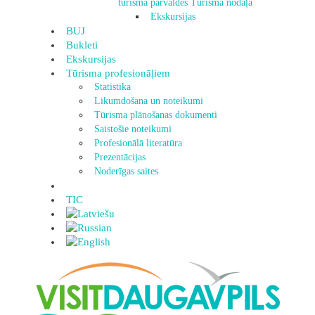
tūrisma pārvaldes Tūrisma nodaļa
Ekskursijas
BUJ
Bukleti
Ekskursijas
Tūrisma profesionāļiem
Statistika
Likumdošana un noteikumi
Tūrisma plānošanas dokumenti
Saistošie noteikumi
Profesionālā literatūra
Prezentācijas
Noderīgas saites
TIC