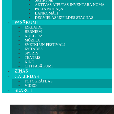
SATIKSME
AKTĪVĀS ATPŪTAS INVENTĀRA NOMA
PASTA NODAĻAS
BANKOMĀTI
DEGVIELAS UZPILDES STACIJAS
PASĀKUMI
IZKLAIDE
BĒRNIEM
KULTŪRA
MŪZIKA
SVĒTKI UN FESTIVĀLI
IZSTĀDES
SPORTS
TEĀTRIS
KINO
CITI PASĀKUMI
ZIŅAS
GALERIJAS
FOTOGRĀFIJAS
VIDEO
SEARCH