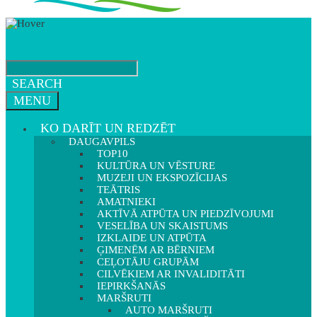
SEARCH
MENU
KO DARĪT UN REDZĒT
DAUGAVPILS
TOP10
KULTŪRA UN VĒSTURE
MUZEJI UN EKSPOZĪCIJAS
TEĀTRIS
AMATNIEKI
AKTĪVĀ ATPŪTA UN PIEDZĪVOJUMI
VESELĪBA UN SKAISTUMS
IZKLAIDE UN ATPŪTA
ĢIMENĒM AR BĒRNIEM
CEĻOTĀJU GRUPĀM
CILVĒKIEM AR INVALIDITĀTI
IEPIRKŠANĀS
MARŠRUTI
AUTO MARŠRUTI