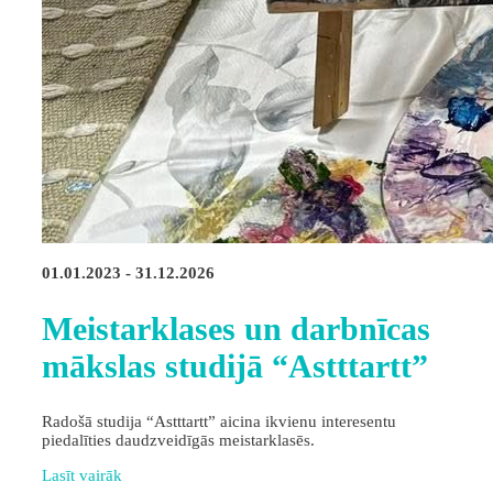
01.01.2023 - 31.12.2026
Meistarklases un darbnīcas
mākslas studijā “Astttartt”
Radošā studija “Astttartt” aicina ikvienu interesentu
piedalīties daudzveidīgās meistarklasēs.
Lasīt vairāk