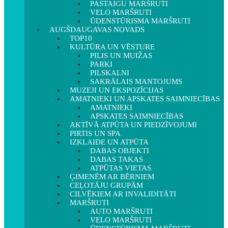
PASTAIGU MARŠRUTI
VELO MARŠRUTI
ŪDENSTŪRISMA MARŠRUTI
AUGŠDAUGAVAS NOVADS
TOP10
KULTŪRA UN VĒSTURE
PILIS UN MUIŽAS
PARKI
PILSKALNI
SAKRĀLAIS MANTOJUMS
MUZEJI UN EKSPOZĪCIJAS
AMATNIEKI UN APSKATES SAIMNIECĪBAS
AMATNIEKI
APSKATES SAIMNIECĪBAS
AKTĪVĀ ATPŪTA UN PIEDZĪVOJUMI
PIRTIS UN SPA
IZKLAIDE UN ATPŪTA
DABAS OBJEKTI
DABAS TAKAS
ATPŪTAS VIETAS
ĢIMENĒM AR BĒRNIEM
CEĻOTĀJU GRUPĀM
CILVĒKIEM AR INVALIDITĀTI
MARŠRUTI
AUTO MARŠRUTI
VELO MARŠRUTI