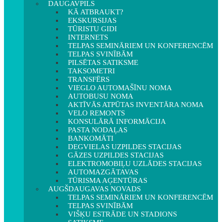
DAUGAVPILS
KĀ ATBRAUKT?
EKSKURSIJAS
TŪRISTU GIDI
INTERNETS
TELPAS SEMINĀRIEM UN KONFERENCĒM
TELPAS SVINĪBĀM
PILSĒTAS SATIKSME
TAKSOMETRI
TRANSFĒRS
VIEGLO AUTOMAŠĪNU NOMA
AUTOBUSU NOMA
AKTĪVĀS ATPŪTAS INVENTĀRA NOMA
VELO REMONTS
KONSULĀRĀ INFORMĀCIJA
PASTA NODAĻAS
BANKOMĀTI
DEGVIELAS UZPILDES STACIJAS
GĀZES UZPILDES STACIJAS
ELEKTROMOBIĻU UZLĀDES STACIJAS
AUTOMAZGĀTAVAS
TŪRISMA AĢENTŪRAS
AUGŠDAUGAVAS NOVADS
TELPAS SEMINĀRIEM UN KONFERENCĒM
TELPAS SVINĪBĀM
VIŠĶU ESTRĀDE UN STADIONS