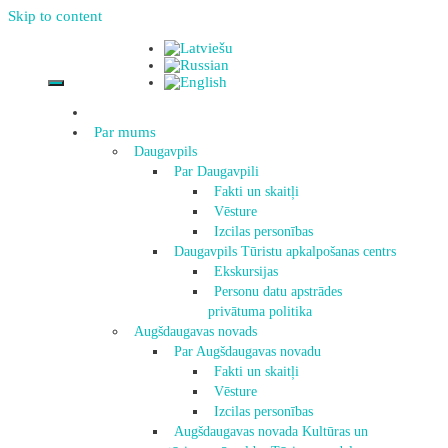
Skip to content
Par mums
Daugavpils
Par Daugavpili
Fakti un skaitļi
Vēsture
Izcilas personības
Daugavpils Tūristu apkalpošanas centrs
Ekskursijas
Personu datu apstrādes
privātuma politika
Augšdaugavas novads
Par Augšdaugavas novadu
Fakti un skaitļi
Vēsture
Izcilas personības
Augšdaugavas novada Kultūras un