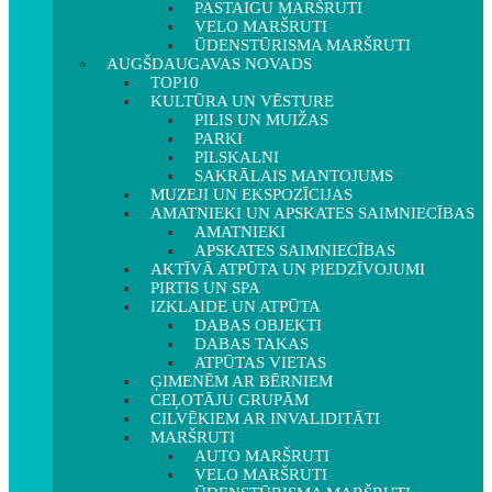
PASTAIGU MARŠRUTI
VELO MARŠRUTI
ŪDENSTŪRISMA MARŠRUTI
AUGŠDAUGAVAS NOVADS
TOP10
KULTŪRA UN VĒSTURE
PILIS UN MUIŽAS
PARKI
PILSKALNI
SAKRĀLAIS MANTOJUMS
MUZEJI UN EKSPOZĪCIJAS
AMATNIEKI UN APSKATES SAIMNIECĪBAS
AMATNIEKI
APSKATES SAIMNIECĪBAS
AKTĪVĀ ATPŪTA UN PIEDZĪVOJUMI
PIRTIS UN SPA
IZKLAIDE UN ATPŪTA
DABAS OBJEKTI
DABAS TAKAS
ATPŪTAS VIETAS
ĢIMENĒM AR BĒRNIEM
CEĻOTĀJU GRUPĀM
CILVĒKIEM AR INVALIDITĀTI
MARŠRUTI
AUTO MARŠRUTI
VELO MARŠRUTI