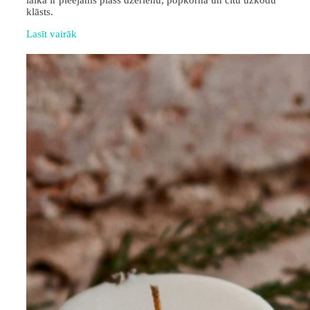
laikā ir pieejams plašs dzērienu, popkorna un citu uzkodu
klāsts.
Lasīt vairāk