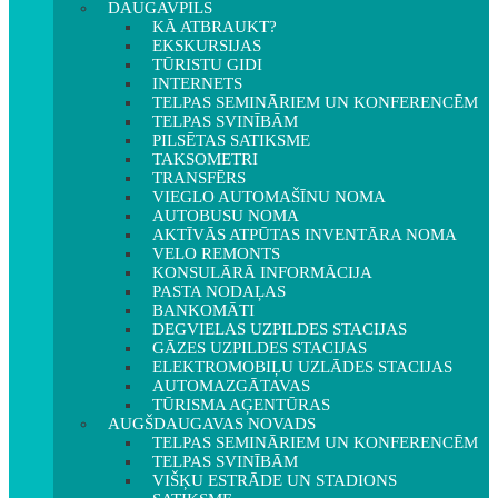
DAUGAVPILS
KĀ ATBRAUKT?
EKSKURSIJAS
TŪRISTU GIDI
INTERNETS
TELPAS SEMINĀRIEM UN KONFERENCĒM
TELPAS SVINĪBĀM
PILSĒTAS SATIKSME
TAKSOMETRI
TRANSFĒRS
VIEGLO AUTOMAŠĪNU NOMA
AUTOBUSU NOMA
AKTĪVĀS ATPŪTAS INVENTĀRA NOMA
VELO REMONTS
KONSULĀRĀ INFORMĀCIJA
PASTA NODAĻAS
BANKOMĀTI
DEGVIELAS UZPILDES STACIJAS
GĀZES UZPILDES STACIJAS
ELEKTROMOBIĻU UZLĀDES STACIJAS
AUTOMAZGĀTAVAS
TŪRISMA AĢENTŪRAS
AUGŠDAUGAVAS NOVADS
TELPAS SEMINĀRIEM UN KONFERENCĒM
TELPAS SVINĪBĀM
VIŠĶU ESTRĀDE UN STADIONS