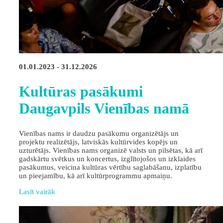
01.01.2023 - 31.12.2026
Kultūras pasākumi
Daugavpils Vienības namā
Vienības nams ir daudzu pasākumu organizētājs un
projektu realizētājs, latviskās kultūrvides kopējs un
uzturētājs. Vienības nams organizē valsts un pilsētas, kā arī
gadskārtu svētkus un koncertus, izglītojošos un izklaides
pasākumus, veicina kultūras vērtību saglabāšanu, izplatību
un pieejamību, kā arī kultūrprogrammu apmaiņu.
Lasīt vairāk