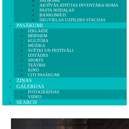
SATIKSME
AKTĪVĀS ATPŪTAS INVENTĀRA NOMA
PASTA NODAĻAS
BANKOMĀTI
DEGVIELAS UZPILDES STACIJAS
PASĀKUMI
IZKLAIDE
BĒRNIEM
KULTŪRA
MŪZIKA
SVĒTKI UN FESTIVĀLI
IZSTĀDES
SPORTS
TEĀTRIS
KINO
CITI PASĀKUMI
ZIŅAS
GALERIJAS
FOTOGRĀFIJAS
VIDEO
SEARCH