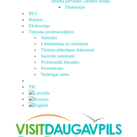
tūrisma pārvaldes Tūrisma nodaļa
Ekskursijas
BUJ
Bukleti
Ekskursijas
Tūrisma profesionāļiem
Statistika
Likumdošana un noteikumi
Tūrisma plānošanas dokumenti
Saistošie noteikumi
Profesionālā literatūra
Prezentācijas
Noderīgas saites
TIC