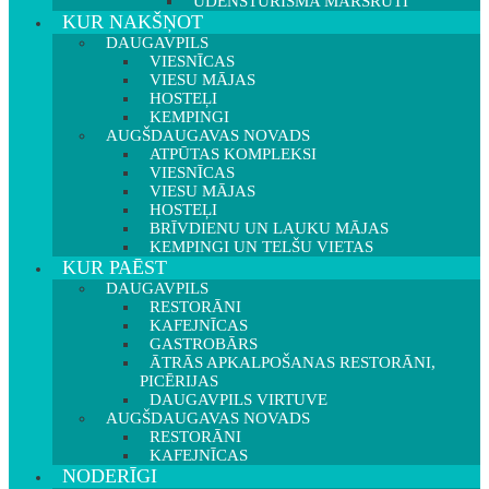
ŪDENSTŪRISMA MARŠRUTI
KUR NAKŠŅOT
DAUGAVPILS
VIESNĪCAS
VIESU MĀJAS
HOSTEĻI
KEMPINGI
AUGŠDAUGAVAS NOVADS
ATPŪTAS KOMPLEKSI
VIESNĪCAS
VIESU MĀJAS
HOSTEĻI
BRĪVDIENU UN LAUKU MĀJAS
KEMPINGI UN TELŠU VIETAS
KUR PAĒST
DAUGAVPILS
RESTORĀNI
KAFEJNĪCAS
GASTROBĀRS
ĀTRĀS APKALPOŠANAS RESTORĀNI,
PICĒRIJAS
DAUGAVPILS VIRTUVE
AUGŠDAUGAVAS NOVADS
RESTORĀNI
KAFEJNĪCAS
NODERĪGI