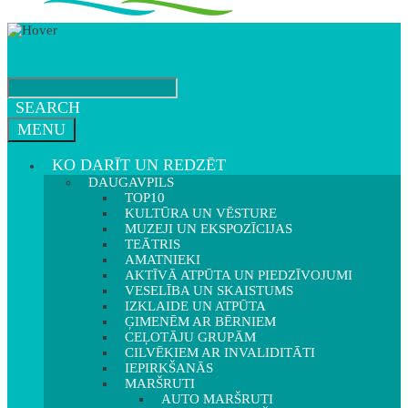
SEARCH
MENU
KO DARĪT UN REDZĒT
DAUGAVPILS
TOP10
KULTŪRA UN VĒSTURE
MUZEJI UN EKSPOZĪCIJAS
TEĀTRIS
AMATNIEKI
AKTĪVĀ ATPŪTA UN PIEDZĪVOJUMI
VESELĪBA UN SKAISTUMS
IZKLAIDE UN ATPŪTA
ĢIMENĒM AR BĒRNIEM
CEĻOTĀJU GRUPĀM
CILVĒKIEM AR INVALIDITĀTI
IEPIRKŠANĀS
MARŠRUTI
AUTO MARŠRUTI