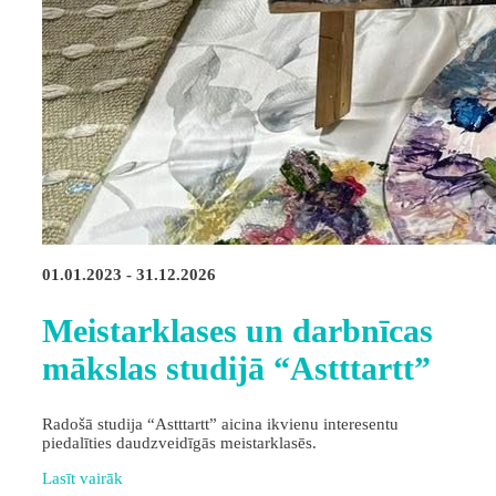
01.01.2023 - 31.12.2026
Meistarklases un darbnīcas
mākslas studijā “Astttartt”
Radošā studija “Astttartt” aicina ikvienu interesentu
piedalīties daudzveidīgās meistarklasēs.
Lasīt vairāk