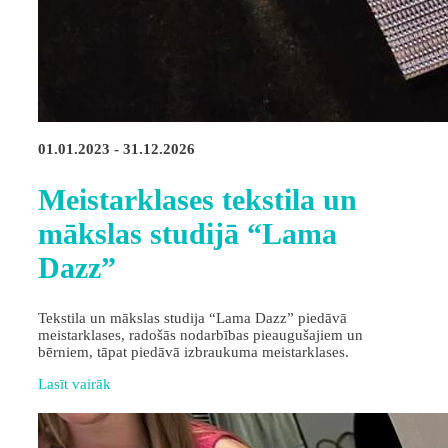
01.01.2023 - 31.12.2026
Meistarklases tekstila un
mākslas studijā “Lama
Dazz”
Tekstila un mākslas studija “Lama Dazz” piedāvā
meistarklases, radošās nodarbības pieaugušajiem un
bērniem, tāpat piedāvā izbraukuma meistarklases.
Lasīt vairāk