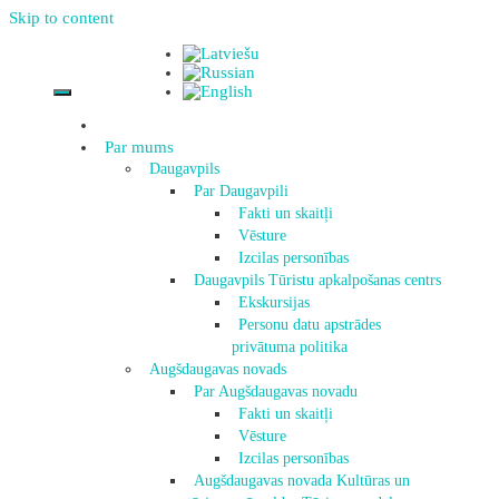
Skip to content
Par mums
Daugavpils
Par Daugavpili
Fakti un skaitļi
Vēsture
Izcilas personības
Daugavpils Tūristu apkalpošanas centrs
Ekskursijas
Personu datu apstrādes
privātuma politika
Augšdaugavas novads
Par Augšdaugavas novadu
Fakti un skaitļi
Vēsture
Izcilas personības
Augšdaugavas novada Kultūras un