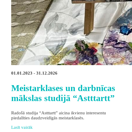
01.01.2023 - 31.12.2026
Meistarklases un darbnīcas
mākslas studijā “Astttartt”
Radošā studija “Astttartt” aicina ikvienu interesentu
piedalīties daudzveidīgās meistarklasēs.
Lasīt vairāk