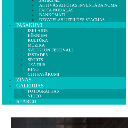
SATIKSME
AKTĪVĀS ATPŪTAS INVENTĀRA NOMA
PASTA NODAĻAS
BANKOMĀTI
DEGVIELAS UZPILDES STACIJAS
PASĀKUMI
IZKLAIDE
BĒRNIEM
KULTŪRA
MŪZIKA
SVĒTKI UN FESTIVĀLI
IZSTĀDES
SPORTS
TEĀTRIS
KINO
CITI PASĀKUMI
ZIŅAS
GALERIJAS
FOTOGRĀFIJAS
VIDEO
SEARCH