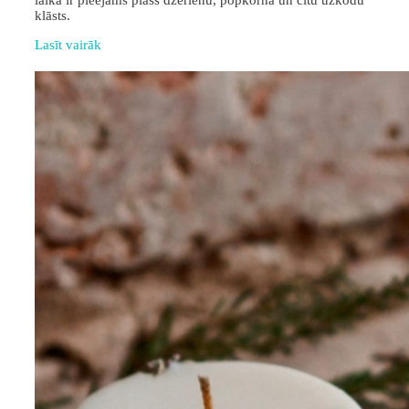
laikā ir pieejams plašs dzērienu, popkorna un citu uzkodu
klāsts.
Lasīt vairāk