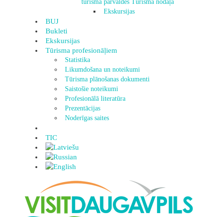
tūrisma pārvaldes Tūrisma nodaļa
Ekskursijas
BUJ
Bukleti
Ekskursijas
Tūrisma profesionāļiem
Statistika
Likumdošana un noteikumi
Tūrisma plānošanas dokumenti
Saistošie noteikumi
Profesionālā literatūra
Prezentācijas
Noderīgas saites
TIC