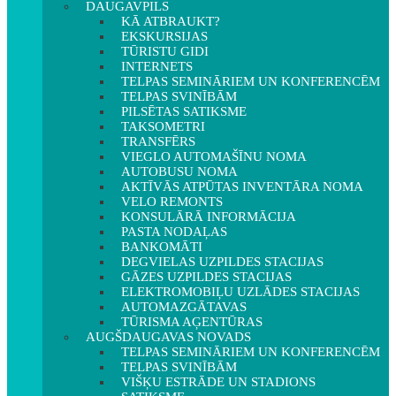
DAUGAVPILS
KĀ ATBRAUKT?
EKSKURSIJAS
TŪRISTU GIDI
INTERNETS
TELPAS SEMINĀRIEM UN KONFERENCĒM
TELPAS SVINĪBĀM
PILSĒTAS SATIKSME
TAKSOMETRI
TRANSFĒRS
VIEGLO AUTOMAŠĪNU NOMA
AUTOBUSU NOMA
AKTĪVĀS ATPŪTAS INVENTĀRA NOMA
VELO REMONTS
KONSULĀRĀ INFORMĀCIJA
PASTA NODAĻAS
BANKOMĀTI
DEGVIELAS UZPILDES STACIJAS
GĀZES UZPILDES STACIJAS
ELEKTROMOBIĻU UZLĀDES STACIJAS
AUTOMAZGĀTAVAS
TŪRISMA AĢENTŪRAS
AUGŠDAUGAVAS NOVADS
TELPAS SEMINĀRIEM UN KONFERENCĒM
TELPAS SVINĪBĀM
VIŠĶU ESTRĀDE UN STADIONS