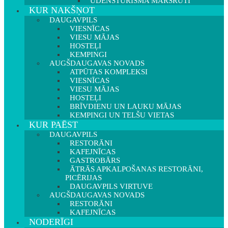
ŪDENSTŪRISMA MARŠRUTI
KUR NAKŠŅOT
DAUGAVPILS
VIESNĪCAS
VIESU MĀJAS
HOSTEĻI
KEMPINGI
AUGŠDAUGAVAS NOVADS
ATPŪTAS KOMPLEKSI
VIESNĪCAS
VIESU MĀJAS
HOSTEĻI
BRĪVDIENU UN LAUKU MĀJAS
KEMPINGI UN TELŠU VIETAS
KUR PAĒST
DAUGAVPILS
RESTORĀNI
KAFEJNĪCAS
GASTROBĀRS
ĀTRĀS APKALPOŠANAS RESTORĀNI,
PICĒRIJAS
DAUGAVPILS VIRTUVE
AUGŠDAUGAVAS NOVADS
RESTORĀNI
KAFEJNĪCAS
NODERĪGI