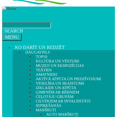
SEARCH
MENU
KO DARĪT UN REDZĒT
DAUGAVPILS
TOP10
KULTŪRA UN VĒSTURE
MUZEJI UN EKSPOZĪCIJAS
TEĀTRIS
AMATNIEKI
AKTĪVĀ ATPŪTA UN PIEDZĪVOJUMI
VESELĪBA UN SKAISTUMS
IZKLAIDE UN ATPŪTA
ĢIMENĒM AR BĒRNIEM
CEĻOTĀJU GRUPĀM
CILVĒKIEM AR INVALIDITĀTI
IEPIRKŠANĀS
MARŠRUTI
AUTO MARŠRUTI