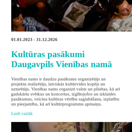
01.01.2023 - 31.12.2026
Kultūras pasākumi
Daugavpils Vienības namā
Vienības nams ir daudzu pasākumu organizētājs un
projektu realizētājs, latviskās kultūrvides kopējs un
uzturētājs. Vienības nams organizē valsts un pilsētas, kā arī
gadskārtu svētkus un koncertus, izglītojošos un izklaides
pasākumus, veicina kultūras vērtību saglabāšanu, izplatību
un pieejamību, kā arī kultūrprogrammu apmaiņu.
Lasīt vairāk