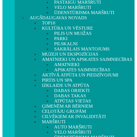
PASTAIGU MARŠRUTI
VELO MARŠRUTI
ŪDENSTŪRISMA MARŠRUTI
AUGŠDAUGAVAS NOVADS
TOP10
KULTŪRA UN VĒSTURE
PILIS UN MUIŽAS
PARKI
PILSKALNI
SAKRĀLAIS MANTOJUMS
MUZEJI UN EKSPOZĪCIJAS
AMATNIEKI UN APSKATES SAIMNIECĪBAS
AMATNIEKI
APSKATES SAIMNIECĪBAS
AKTĪVĀ ATPŪTA UN PIEDZĪVOJUMI
PIRTIS UN SPA
IZKLAIDE UN ATPŪTA
DABAS OBJEKTI
DABAS TAKAS
ATPŪTAS VIETAS
ĢIMENĒM AR BĒRNIEM
CEĻOTĀJU GRUPĀM
CILVĒKIEM AR INVALIDITĀTI
MARŠRUTI
AUTO MARŠRUTI
VELO MARŠRUTI