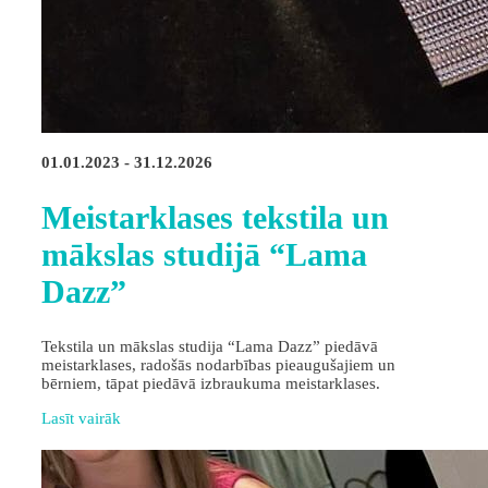
01.01.2023 - 31.12.2026
Meistarklases tekstila un
mākslas studijā “Lama
Dazz”
Tekstila un mākslas studija “Lama Dazz” piedāvā
meistarklases, radošās nodarbības pieaugušajiem un
bērniem, tāpat piedāvā izbraukuma meistarklases.
Lasīt vairāk