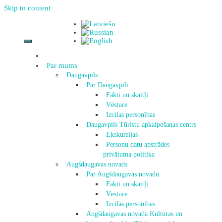
Skip to content
Par mums
Daugavpils
Par Daugavpili
Fakti un skaitļi
Vēsture
Izcilas personības
Daugavpils Tūristu apkalpošanas centrs
Ekskursijas
Personu datu apstrādes
privātuma politika
Augšdaugavas novads
Par Augšdaugavas novadu
Fakti un skaitļi
Vēsture
Izcilas personības
Augšdaugavas novada Kultūras un