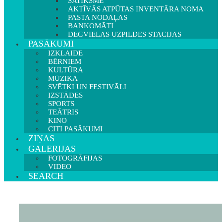
SATIKSME
AKTĪVĀS ATPŪTAS INVENTĀRA NOMA
PASTA NODAĻAS
BANKOMĀTI
DEGVIELAS UZPILDES STACIJAS
PASĀKUMI
IZKLAIDE
BĒRNIEM
KULTŪRA
MŪZIKA
SVĒTKI UN FESTIVĀLI
IZSTĀDES
SPORTS
TEĀTRIS
KINO
CITI PASĀKUMI
ZIŅAS
GALERIJAS
FOTOGRĀFIJAS
VIDEO
SEARCH