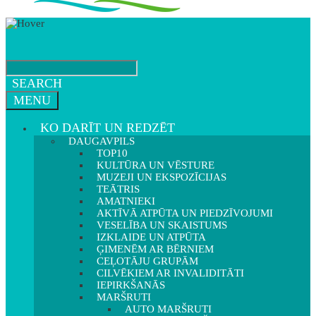
SEARCH
MENU
KO DARĪT UN REDZĒT
DAUGAVPILS
TOP10
KULTŪRA UN VĒSTURE
MUZEJI UN EKSPOZĪCIJAS
TEĀTRIS
AMATNIEKI
AKTĪVĀ ATPŪTA UN PIEDZĪVOJUMI
VESELĪBA UN SKAISTUMS
IZKLAIDE UN ATPŪTA
ĢIMENĒM AR BĒRNIEM
CEĻOTĀJU GRUPĀM
CILVĒKIEM AR INVALIDITĀTI
IEPIRKŠANĀS
MARŠRUTI
AUTO MARŠRUTI