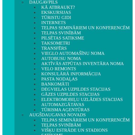
DAUGAVPILS
KĀ ATBRAUKT?
EKSKURSIJAS
TŪRISTU GIDI
INTERNETS
TELPAS SEMINĀRIEM UN KONFERENCĒM
TELPAS SVINĪBĀM
PILSĒTAS SATIKSME
TAKSOMETRI
TRANSFĒRS
VIEGLO AUTOMAŠĪNU NOMA
AUTOBUSU NOMA
AKTĪVĀS ATPŪTAS INVENTĀRA NOMA
VELO REMONTS
KONSULĀRĀ INFORMĀCIJA
PASTA NODAĻAS
BANKOMĀTI
DEGVIELAS UZPILDES STACIJAS
GĀZES UZPILDES STACIJAS
ELEKTROMOBIĻU UZLĀDES STACIJAS
AUTOMAZGĀTAVAS
TŪRISMA AĢENTŪRAS
AUGŠDAUGAVAS NOVADS
TELPAS SEMINĀRIEM UN KONFERENCĒM
TELPAS SVINĪBĀM
VIŠĶU ESTRĀDE UN STADIONS