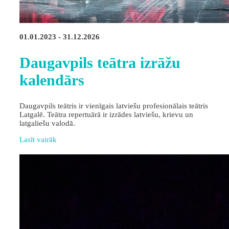
01.01.2023 - 31.12.2026
Daugavpils teātra izrāžu
kalendārs
Daugavpils teātris ir vienīgais latviešu profesionālais teātris
Latgalē. Teātra repertuārā ir izrādes latviešu, krievu un
latgaliešu valodā.
Lasīt vairāk