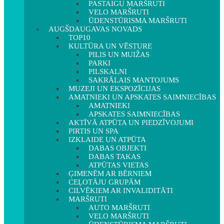
PASTAIGU MARŠRUTI
VELO MARŠRUTI
ŪDENSTŪRISMA MARŠRUTI
AUGŠDAUGAVAS NOVADS
TOP10
KULTŪRA UN VĒSTURE
PILIS UN MUIŽAS
PARKI
PILSKALNI
SAKRĀLAIS MANTOJUMS
MUZEJI UN EKSPOZĪCIJAS
AMATNIEKI UN APSKATES SAIMNIECĪBAS
AMATNIEKI
APSKATES SAIMNIECĪBAS
AKTĪVĀ ATPŪTA UN PIEDZĪVOJUMI
PIRTIS UN SPA
IZKLAIDE UN ATPŪTA
DABAS OBJEKTI
DABAS TAKAS
ATPŪTAS VIETAS
ĢIMENĒM AR BĒRNIEM
CEĻOTĀJU GRUPĀM
CILVĒKIEM AR INVALIDITĀTI
MARŠRUTI
AUTO MARŠRUTI
VELO MARŠRUTI