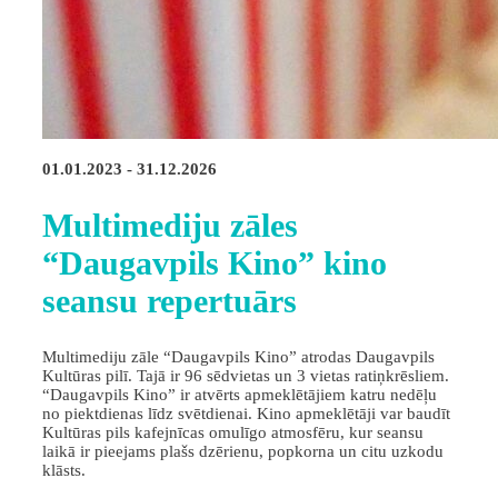
01.01.2023 - 31.12.2026
Multimediju zāles
“Daugavpils Kino” kino
seansu repertuārs
Multimediju zāle “Daugavpils Kino” atrodas Daugavpils
Kultūras pilī. Tajā ir 96 sēdvietas un 3 vietas ratiņkrēsliem.
“Daugavpils Kino” ir atvērts apmeklētājiem katru nedēļu
no piektdienas līdz svētdienai. Kino apmeklētāji var baudīt
Kultūras pils kafejnīcas omulīgo atmosfēru, kur seansu
laikā ir pieejams plašs dzērienu, popkorna un citu uzkodu
klāsts.