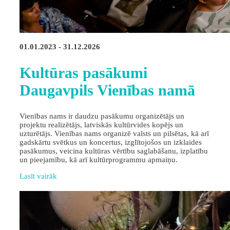
01.01.2023 - 31.12.2026
Kultūras pasākumi
Daugavpils Vienības namā
Vienības nams ir daudzu pasākumu organizētājs un
projektu realizētājs, latviskās kultūrvides kopējs un
uzturētājs. Vienības nams organizē valsts un pilsētas, kā arī
gadskārtu svētkus un koncertus, izglītojošos un izklaides
pasākumus, veicina kultūras vērtību saglabāšanu, izplatību
un pieejamību, kā arī kultūrprogrammu apmaiņu.
Lasīt vairāk