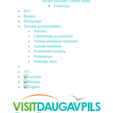
tūrisma pārvaldes Tūrisma nodaļa
Ekskursijas
BUJ
Bukleti
Ekskursijas
Tūrisma profesionāļiem
Statistika
Likumdošana un noteikumi
Tūrisma plānošanas dokumenti
Saistošie noteikumi
Profesionālā literatūra
Prezentācijas
Noderīgas saites
TIC