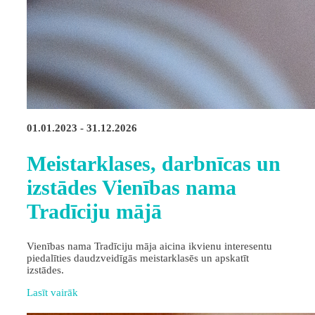
01.01.2023 - 31.12.2026
Meistarklases, darbnīcas un
izstādes Vienības nama
Tradīciju mājā
Vienības nama Tradīciju māja aicina ikvienu interesentu
piedalīties daudzveidīgās meistarklasēs un apskatīt
izstādes.
Lasīt vairāk