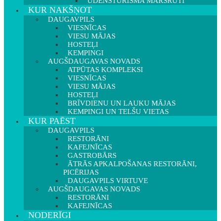
ŪDENSTŪRISMA MARŠRUTI
KUR NAKŠŅOT
DAUGAVPILS
VIESNĪCAS
VIESU MĀJAS
HOSTEĻI
KEMPINGI
AUGŠDAUGAVAS NOVADS
ATPŪTAS KOMPLEKSI
VIESNĪCAS
VIESU MĀJAS
HOSTEĻI
BRĪVDIENU UN LAUKU MĀJAS
KEMPINGI UN TELŠU VIETAS
KUR PAĒST
DAUGAVPILS
RESTORĀNI
KAFEJNĪCAS
GASTROBĀRS
ĀTRĀS APKALPOŠANAS RESTORĀNI,
PICĒRIJAS
DAUGAVPILS VIRTUVE
AUGŠDAUGAVAS NOVADS
RESTORĀNI
KAFEJNĪCAS
NODERĪGI