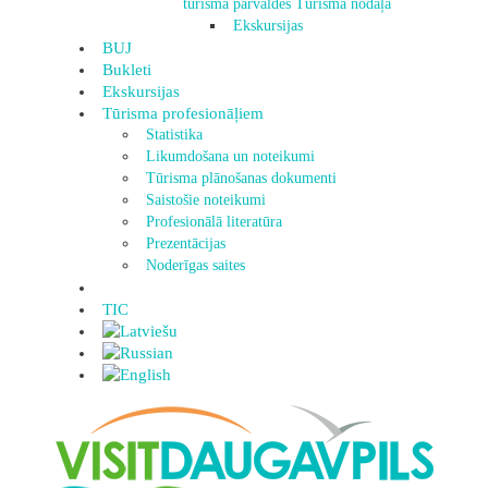
tūrisma pārvaldes Tūrisma nodaļa
Ekskursijas
BUJ
Bukleti
Ekskursijas
Tūrisma profesionāļiem
Statistika
Likumdošana un noteikumi
Tūrisma plānošanas dokumenti
Saistošie noteikumi
Profesionālā literatūra
Prezentācijas
Noderīgas saites
TIC