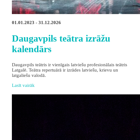
01.01.2023 - 31.12.2026
Daugavpils teātra izrāžu
kalendārs
Daugavpils teātris ir vienīgais latviešu profesionālais teātris
Latgalē. Teātra repertuārā ir izrādes latviešu, krievu un
latgaliešu valodā.
Lasīt vairāk