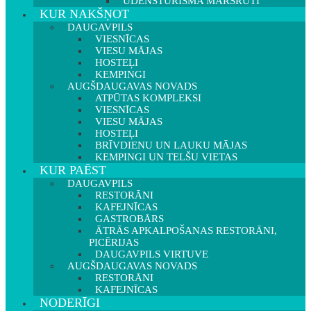
ŪDENSTŪRISMA MARŠRUTI
KUR NAKŠŅOT
DAUGAVPILS
VIESNĪCAS
VIESU MĀJAS
HOSTEĻI
KEMPINGI
AUGŠDAUGAVAS NOVADS
ATPŪTAS KOMPLEKSI
VIESNĪCAS
VIESU MĀJAS
HOSTEĻI
BRĪVDIENU UN LAUKU MĀJAS
KEMPINGI UN TELŠU VIETAS
KUR PAĒST
DAUGAVPILS
RESTORĀNI
KAFEJNĪCAS
GASTROBĀRS
ĀTRĀS APKALPOŠANAS RESTORĀNI,
PICĒRIJAS
DAUGAVPILS VIRTUVE
AUGŠDAUGAVAS NOVADS
RESTORĀNI
KAFEJNĪCAS
NODERĪGI