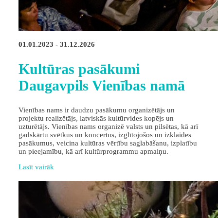
01.01.2023 - 31.12.2026
Kultūras pasākumi
Daugavpils Vienības namā
Vienības nams ir daudzu pasākumu organizētājs un
projektu realizētājs, latviskās kultūrvides kopējs un
uzturētājs. Vienības nams organizē valsts un pilsētas, kā arī
gadskārtu svētkus un koncertus, izglītojošos un izklaides
pasākumus, veicina kultūras vērtību saglabāšanu, izplatību
un pieejamību, kā arī kultūrprogrammu apmaiņu.
Lasīt vairāk