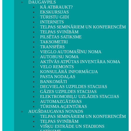
DAUGAVPILS
KĀ ATBRAUKT?
EKSKURSIJAS
TŪRISTU GIDI
INTERNETS
TELPAS SEMINĀRIEM UN KONFERENCĒM
TELPAS SVINĪBĀM
PILSĒTAS SATIKSME
TAKSOMETRI
TRANSFĒRS
VIEGLO AUTOMAŠĪNU NOMA
AUTOBUSU NOMA
AKTĪVĀS ATPŪTAS INVENTĀRA NOMA
VELO REMONTS
KONSULĀRĀ INFORMĀCIJA
PASTA NODAĻAS
BANKOMĀTI
DEGVIELAS UZPILDES STACIJAS
GĀZES UZPILDES STACIJAS
ELEKTROMOBIĻU UZLĀDES STACIJAS
AUTOMAZGĀTAVAS
TŪRISMA AĢENTŪRAS
AUGŠDAUGAVAS NOVADS
TELPAS SEMINĀRIEM UN KONFERENCĒM
TELPAS SVINĪBĀM
VIŠĶU ESTRĀDE UN STADIONS