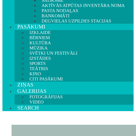
SATIKSME
AKTĪVĀS ATPŪTAS INVENTĀRA NOMA
PASTA NODAĻAS
BANKOMĀTI
DEGVIELAS UZPILDES STACIJAS
PASĀKUMI
IZKLAIDE
BĒRNIEM
KULTŪRA
MŪZIKA
SVĒTKI UN FESTIVĀLI
IZSTĀDES
SPORTS
TEĀTRIS
KINO
CITI PASĀKUMI
ZIŅAS
GALERIJAS
FOTOGRĀFIJAS
VIDEO
SEARCH