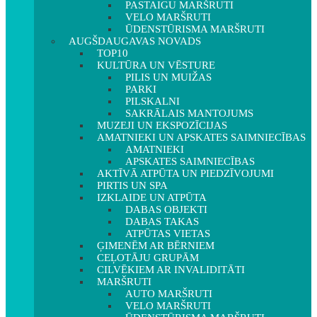
PASTAIGU MARŠRUTI
VELO MARŠRUTI
ŪDENSTŪRISMA MARŠRUTI
AUGŠDAUGAVAS NOVADS
TOP10
KULTŪRA UN VĒSTURE
PILIS UN MUIŽAS
PARKI
PILSKALNI
SAKRĀLAIS MANTOJUMS
MUZEJI UN EKSPOZĪCIJAS
AMATNIEKI UN APSKATES SAIMNIECĪBAS
AMATNIEKI
APSKATES SAIMNIECĪBAS
AKTĪVĀ ATPŪTA UN PIEDZĪVOJUMI
PIRTIS UN SPA
IZKLAIDE UN ATPŪTA
DABAS OBJEKTI
DABAS TAKAS
ATPŪTAS VIETAS
ĢIMENĒM AR BĒRNIEM
CEĻOTĀJU GRUPĀM
CILVĒKIEM AR INVALIDITĀTI
MARŠRUTI
AUTO MARŠRUTI
VELO MARŠRUTI