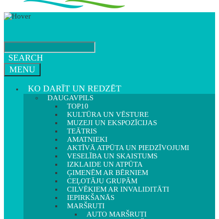
SEARCH
MENU
KO DARĪT UN REDZĒT
DAUGAVPILS
TOP10
KULTŪRA UN VĒSTURE
MUZEJI UN EKSPOZĪCIJAS
TEĀTRIS
AMATNIEKI
AKTĪVĀ ATPŪTA UN PIEDZĪVOJUMI
VESELĪBA UN SKAISTUMS
IZKLAIDE UN ATPŪTA
ĢIMENĒM AR BĒRNIEM
CEĻOTĀJU GRUPĀM
CILVĒKIEM AR INVALIDITĀTI
IEPIRKŠANĀS
MARŠRUTI
AUTO MARŠRUTI