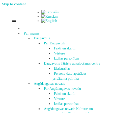
Skip to content
Par mums
Daugavpils
Par Daugavpili
Fakti un skaitļi
Vēsture
Izcilas personības
Daugavpils Tūristu apkalpošanas centrs
Ekskursijas
Personu datu apstrādes
privātuma politika
Augšdaugavas novads
Par Augšdaugavas novadu
Fakti un skaitļi
Vēsture
Izcilas personības
Augšdaugavas novada Kultūras un