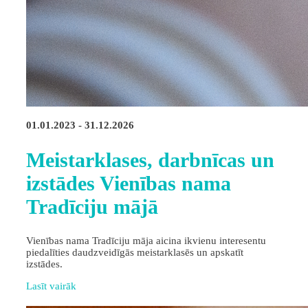
01.01.2023 - 31.12.2026
Meistarklases, darbnīcas un
izstādes Vienības nama
Tradīciju mājā
Vienības nama Tradīciju māja aicina ikvienu interesentu
piedalīties daudzveidīgās meistarklasēs un apskatīt
izstādes.
Lasīt vairāk