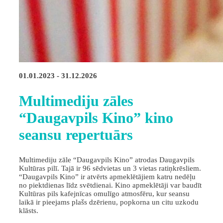
01.01.2023 - 31.12.2026
Multimediju zāles
“Daugavpils Kino” kino
seansu repertuārs
Multimediju zāle “Daugavpils Kino” atrodas Daugavpils
Kultūras pilī. Tajā ir 96 sēdvietas un 3 vietas ratiņkrēsliem.
“Daugavpils Kino” ir atvērts apmeklētājiem katru nedēļu
no piektdienas līdz svētdienai. Kino apmeklētāji var baudīt
Kultūras pils kafejnīcas omulīgo atmosfēru, kur seansu
laikā ir pieejams plašs dzērienu, popkorna un citu uzkodu
klāsts.