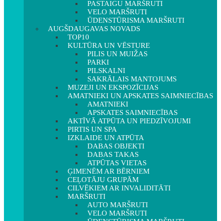
PASTAIGU MARŠRUTI
VELO MARŠRUTI
ŪDENSTŪRISMA MARŠRUTI
AUGŠDAUGAVAS NOVADS
TOP10
KULTŪRA UN VĒSTURE
PILIS UN MUIŽAS
PARKI
PILSKALNI
SAKRĀLAIS MANTOJUMS
MUZEJI UN EKSPOZĪCIJAS
AMATNIEKI UN APSKATES SAIMNIECĪBAS
AMATNIEKI
APSKATES SAIMNIECĪBAS
AKTĪVĀ ATPŪTA UN PIEDZĪVOJUMI
PIRTIS UN SPA
IZKLAIDE UN ATPŪTA
DABAS OBJEKTI
DABAS TAKAS
ATPŪTAS VIETAS
ĢIMENĒM AR BĒRNIEM
CEĻOTĀJU GRUPĀM
CILVĒKIEM AR INVALIDITĀTI
MARŠRUTI
AUTO MARŠRUTI
VELO MARŠRUTI