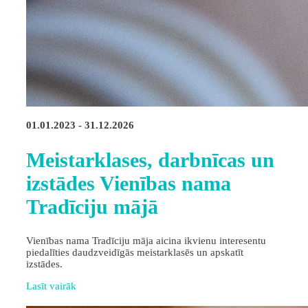
01.01.2023 - 31.12.2026
Meistarklases, darbnīcas un
izstādes Vienības nama
Tradīciju mājā
Vienības nama Tradīciju māja aicina ikvienu interesentu
piedalīties daudzveidīgās meistarklasēs un apskatīt
izstādes.
Lasīt vairāk