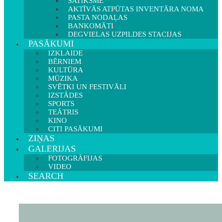
SATIKSME
AKTĪVĀS ATPŪTAS INVENTĀRA NOMA
PASTA NODAĻAS
BANKOMĀTI
DEGVIELAS UZPILDES STACIJAS
PASĀKUMI
IZKLAIDE
BĒRNIEM
KULTŪRA
MŪZIKA
SVĒTKI UN FESTIVĀLI
IZSTĀDES
SPORTS
TEĀTRIS
KINO
CITI PASĀKUMI
ZIŅAS
GALERIJAS
FOTOGRĀFIJAS
VIDEO
SEARCH