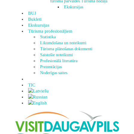
tūrisma pārvaldes Tūrisma nodaļa
Ekskursijas
BUJ
Bukleti
Ekskursijas
Tūrisma profesionāļiem
Statistika
Likumdošana un noteikumi
Tūrisma plānošanas dokumenti
Saistošie noteikumi
Profesionālā literatūra
Prezentācijas
Noderīgas saites
TIC