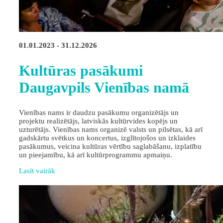
01.01.2023 - 31.12.2026
Kultūras pasākumi
Daugavpils Vienības namā
Vienības nams ir daudzu pasākumu organizētājs un
projektu realizētājs, latviskās kultūrvides kopējs un
uzturētājs. Vienības nams organizē valsts un pilsētas, kā arī
gadskārtu svētkus un koncertus, izglītojošos un izklaides
pasākumus, veicina kultūras vērtību saglabāšanu, izplatību
un pieejamību, kā arī kultūrprogrammu apmaiņu.
Lasīt vairāk