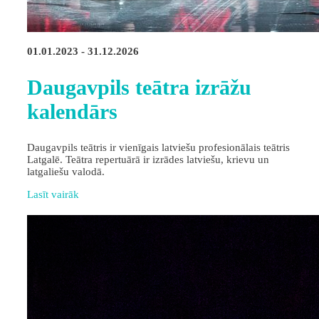
01.01.2023 - 31.12.2026
Daugavpils teātra izrāžu
kalendārs
Daugavpils teātris ir vienīgais latviešu profesionālais teātris
Latgalē. Teātra repertuārā ir izrādes latviešu, krievu un
latgaliešu valodā.
Lasīt vairāk