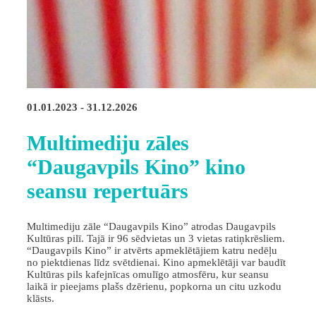
01.01.2023 - 31.12.2026
Multimediju zāles
“Daugavpils Kino” kino
seansu repertuārs
Multimediju zāle “Daugavpils Kino” atrodas Daugavpils
Kultūras pilī. Tajā ir 96 sēdvietas un 3 vietas ratiņkrēsliem.
“Daugavpils Kino” ir atvērts apmeklētājiem katru nedēļu
no piektdienas līdz svētdienai. Kino apmeklētāji var baudīt
Kultūras pils kafejnīcas omulīgo atmosfēru, kur seansu
laikā ir pieejams plašs dzērienu, popkorna un citu uzkodu
klāsts.