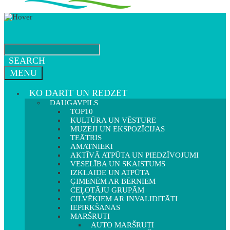
SEARCH
MENU
KO DARĪT UN REDZĒT
DAUGAVPILS
TOP10
KULTŪRA UN VĒSTURE
MUZEJI UN EKSPOZĪCIJAS
TEĀTRIS
AMATNIEKI
AKTĪVĀ ATPŪTA UN PIEDZĪVOJUMI
VESELĪBA UN SKAISTUMS
IZKLAIDE UN ATPŪTA
ĢIMENĒM AR BĒRNIEM
CEĻOTĀJU GRUPĀM
CILVĒKIEM AR INVALIDITĀTI
IEPIRKŠANĀS
MARŠRUTI
AUTO MARŠRUTI