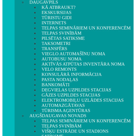
DAUGAVPILS
KĀ ATBRAUKT?
EKSKURSIJAS
TŪRISTU GIDI
INTERNETS
TELPAS SEMINĀRIEM UN KONFERENCĒM
TELPAS SVINĪBĀM
PILSĒTAS SATIKSME
TAKSOMETRI
TRANSFĒRS
VIEGLO AUTOMAŠĪNU NOMA
AUTOBUSU NOMA
AKTĪVĀS ATPŪTAS INVENTĀRA NOMA
VELO REMONTS
KONSULĀRĀ INFORMĀCIJA
PASTA NODAĻAS
BANKOMĀTI
DEGVIELAS UZPILDES STACIJAS
GĀZES UZPILDES STACIJAS
ELEKTROMOBIĻU UZLĀDES STACIJAS
AUTOMAZGĀTAVAS
TŪRISMA AĢENTŪRAS
AUGŠDAUGAVAS NOVADS
TELPAS SEMINĀRIEM UN KONFERENCĒM
TELPAS SVINĪBĀM
VIŠĶU ESTRĀDE UN STADIONS