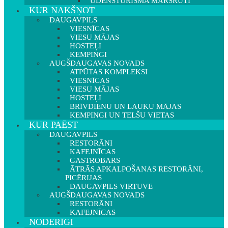
ŪDENSTŪRISMA MARŠRUTI
KUR NAKŠŅOT
DAUGAVPILS
VIESNĪCAS
VIESU MĀJAS
HOSTEĻI
KEMPINGI
AUGŠDAUGAVAS NOVADS
ATPŪTAS KOMPLEKSI
VIESNĪCAS
VIESU MĀJAS
HOSTEĻI
BRĪVDIENU UN LAUKU MĀJAS
KEMPINGI UN TELŠU VIETAS
KUR PAĒST
DAUGAVPILS
RESTORĀNI
KAFEJNĪCAS
GASTROBĀRS
ĀTRĀS APKALPOŠANAS RESTORĀNI,
PICĒRIJAS
DAUGAVPILS VIRTUVE
AUGŠDAUGAVAS NOVADS
RESTORĀNI
KAFEJNĪCAS
NODERĪGI