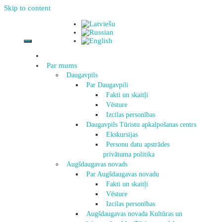
Skip to content
Par mums
Daugavpils
Par Daugavpili
Fakti un skaitļi
Vēsture
Izcilas personības
Daugavpils Tūristu apkalpošanas centrs
Ekskursijas
Personu datu apstrādes
privātuma politika
Augšdaugavas novads
Par Augšdaugavas novadu
Fakti un skaitļi
Vēsture
Izcilas personības
Augšdaugavas novada Kultūras un