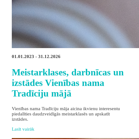
01.01.2023 - 31.12.2026
Meistarklases, darbnīcas un
izstādes Vienības nama
Tradīciju mājā
Vienības nama Tradīciju māja aicina ikvienu interesentu
piedalīties daudzveidīgās meistarklasēs un apskatīt
izstādes.
Lasīt vairāk