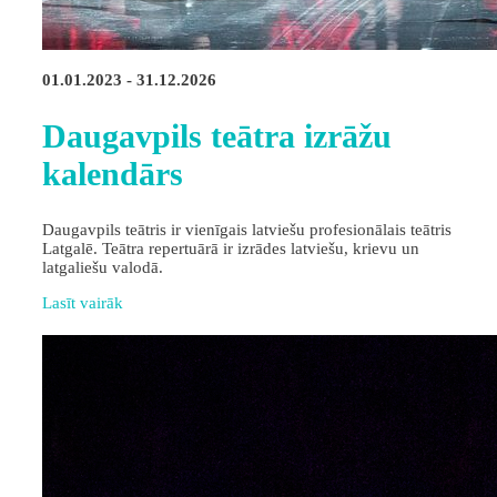
01.01.2023 - 31.12.2026
Daugavpils teātra izrāžu
kalendārs
Daugavpils teātris ir vienīgais latviešu profesionālais teātris
Latgalē. Teātra repertuārā ir izrādes latviešu, krievu un
latgaliešu valodā.
Lasīt vairāk