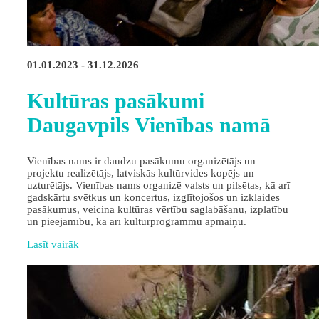
01.01.2023 - 31.12.2026
Kultūras pasākumi
Daugavpils Vienības namā
Vienības nams ir daudzu pasākumu organizētājs un
projektu realizētājs, latviskās kultūrvides kopējs un
uzturētājs. Vienības nams organizē valsts un pilsētas, kā arī
gadskārtu svētkus un koncertus, izglītojošos un izklaides
pasākumus, veicina kultūras vērtību saglabāšanu, izplatību
un pieejamību, kā arī kultūrprogrammu apmaiņu.
Lasīt vairāk