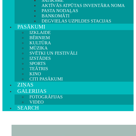
SATIKSME
AKTĪVĀS ATPŪTAS INVENTĀRA NOMA
PASTA NODAĻAS
BANKOMĀTI
DEGVIELAS UZPILDES STACIJAS
PASĀKUMI
IZKLAIDE
BĒRNIEM
KULTŪRA
MŪZIKA
SVĒTKI UN FESTIVĀLI
IZSTĀDES
SPORTS
TEĀTRIS
KINO
CITI PASĀKUMI
ZIŅAS
GALERIJAS
FOTOGRĀFIJAS
VIDEO
SEARCH