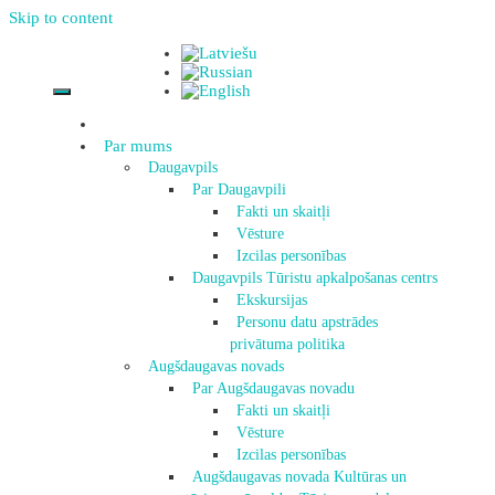
Skip to content
Par mums
Daugavpils
Par Daugavpili
Fakti un skaitļi
Vēsture
Izcilas personības
Daugavpils Tūristu apkalpošanas centrs
Ekskursijas
Personu datu apstrādes
privātuma politika
Augšdaugavas novads
Par Augšdaugavas novadu
Fakti un skaitļi
Vēsture
Izcilas personības
Augšdaugavas novada Kultūras un