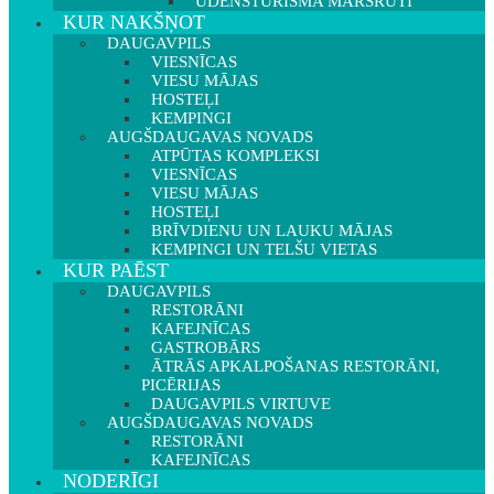
ŪDENSTŪRISMA MARŠRUTI
KUR NAKŠŅOT
DAUGAVPILS
VIESNĪCAS
VIESU MĀJAS
HOSTEĻI
KEMPINGI
AUGŠDAUGAVAS NOVADS
ATPŪTAS KOMPLEKSI
VIESNĪCAS
VIESU MĀJAS
HOSTEĻI
BRĪVDIENU UN LAUKU MĀJAS
KEMPINGI UN TELŠU VIETAS
KUR PAĒST
DAUGAVPILS
RESTORĀNI
KAFEJNĪCAS
GASTROBĀRS
ĀTRĀS APKALPOŠANAS RESTORĀNI,
PICĒRIJAS
DAUGAVPILS VIRTUVE
AUGŠDAUGAVAS NOVADS
RESTORĀNI
KAFEJNĪCAS
NODERĪGI