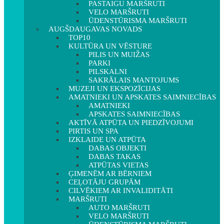
PASTAIGU MARŠRUTI
VELO MARŠRUTI
ŪDENSTŪRISMA MARŠRUTI
AUGŠDAUGAVAS NOVADS
TOP10
KULTŪRA UN VĒSTURE
PILIS UN MUIŽAS
PARKI
PILSKALNI
SAKRĀLAIS MANTOJUMS
MUZEJI UN EKSPOZĪCIJAS
AMATNIEKI UN APSKATES SAIMNIECĪBAS
AMATNIEKI
APSKATES SAIMNIECĪBAS
AKTĪVĀ ATPŪTA UN PIEDZĪVOJUMI
PIRTIS UN SPA
IZKLAIDE UN ATPŪTA
DABAS OBJEKTI
DABAS TAKAS
ATPŪTAS VIETAS
ĢIMENĒM AR BĒRNIEM
CEĻOTĀJU GRUPĀM
CILVĒKIEM AR INVALIDITĀTI
MARŠRUTI
AUTO MARŠRUTI
VELO MARŠRUTI