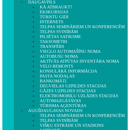
DAUGAVPILS
KĀ ATBRAUKT?
EKSKURSIJAS
TŪRISTU GIDI
INTERNETS
TELPAS SEMINĀRIEM UN KONFERENCĒM
TELPAS SVINĪBĀM
PILSĒTAS SATIKSME
TAKSOMETRI
TRANSFĒRS
VIEGLO AUTOMAŠĪNU NOMA
AUTOBUSU NOMA
AKTĪVĀS ATPŪTAS INVENTĀRA NOMA
VELO REMONTS
KONSULĀRĀ INFORMĀCIJA
PASTA NODAĻAS
BANKOMĀTI
DEGVIELAS UZPILDES STACIJAS
GĀZES UZPILDES STACIJAS
ELEKTROMOBIĻU UZLĀDES STACIJAS
AUTOMAZGĀTAVAS
TŪRISMA AĢENTŪRAS
AUGŠDAUGAVAS NOVADS
TELPAS SEMINĀRIEM UN KONFERENCĒM
TELPAS SVINĪBĀM
VIŠĶU ESTRĀDE UN STADIONS