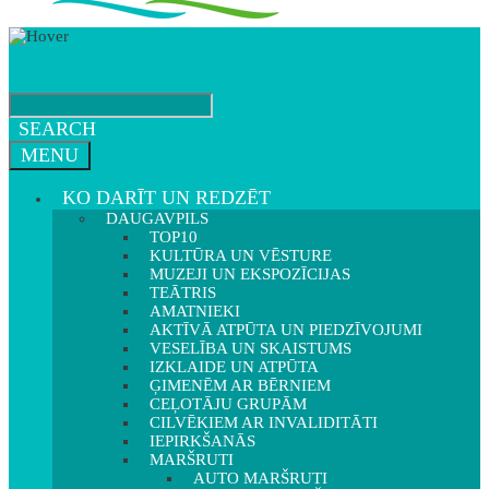
SEARCH
MENU
KO DARĪT UN REDZĒT
DAUGAVPILS
TOP10
KULTŪRA UN VĒSTURE
MUZEJI UN EKSPOZĪCIJAS
TEĀTRIS
AMATNIEKI
AKTĪVĀ ATPŪTA UN PIEDZĪVOJUMI
VESELĪBA UN SKAISTUMS
IZKLAIDE UN ATPŪTA
ĢIMENĒM AR BĒRNIEM
CEĻOTĀJU GRUPĀM
CILVĒKIEM AR INVALIDITĀTI
IEPIRKŠANĀS
MARŠRUTI
AUTO MARŠRUTI