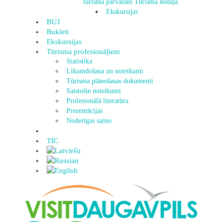
tūrisma pārvaldes Tūrisma nodaļa
Ekskursijas
BUJ
Bukleti
Ekskursijas
Tūrisma profesionāļiem
Statistika
Likumdošana un noteikumi
Tūrisma plānošanas dokumenti
Saistošie noteikumi
Profesionālā literatūra
Prezentācijas
Noderīgas saites
TIC