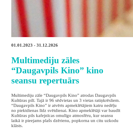
01.01.2023 - 31.12.2026
Multimediju zāles
“Daugavpils Kino” kino
seansu repertuārs
Multimediju zāle “Daugavpils Kino” atrodas Daugavpils
Kultūras pilī. Tajā ir 96 sēdvietas un 3 vietas ratiņkrēsliem.
“Daugavpils Kino” ir atvērts apmeklētājiem katru nedēļu
no piektdienas līdz svētdienai. Kino apmeklētāji var baudīt
Kultūras pils kafejnīcas omulīgo atmosfēru, kur seansu
laikā ir pieejams plašs dzērienu, popkorna un citu uzkodu
klāsts.