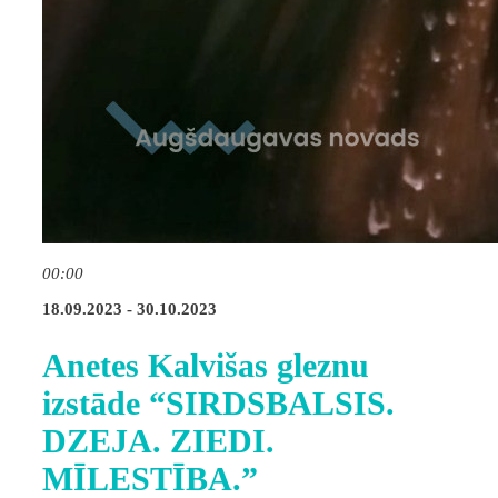
00:00
18.09.2023 - 30.10.2023
Anetes Kalvišas gleznu
izstāde “SIRDSBALSIS.
DZEJA. ZIEDI.
MĪLESTĪBA.”