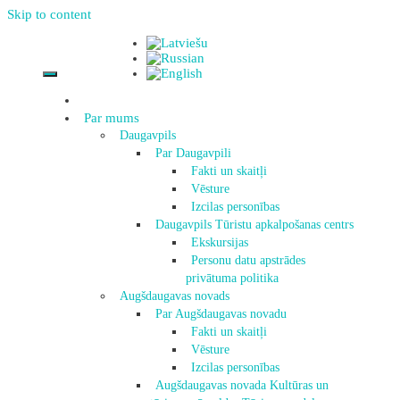
Skip to content
Par mums
Daugavpils
Par Daugavpili
Fakti un skaitļi
Vēsture
Izcilas personības
Daugavpils Tūristu apkalpošanas centrs
Ekskursijas
Personu datu apstrādes
privātuma politika
Augšdaugavas novads
Par Augšdaugavas novadu
Fakti un skaitļi
Vēsture
Izcilas personības
Augšdaugavas novada Kultūras un