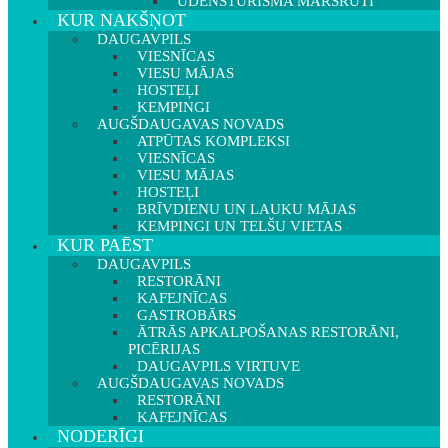
ŪDENSTŪRISMA MARŠRUTI
KUR NAKŠŅOT
DAUGAVPILS
VIESNĪCAS
VIESU MĀJAS
HOSTEĻI
KEMPINGI
AUGŠDAUGAVAS NOVADS
ATPŪTAS KOMPLEKSI
VIESNĪCAS
VIESU MĀJAS
HOSTEĻI
BRĪVDIENU UN LAUKU MĀJAS
KEMPINGI UN TELŠU VIETAS
KUR PAĒST
DAUGAVPILS
RESTORĀNI
KAFEJNĪCAS
GASTROBĀRS
ĀTRĀS APKALPOŠANAS RESTORĀNI,
PICĒRIJAS
DAUGAVPILS VIRTUVE
AUGŠDAUGAVAS NOVADS
RESTORĀNI
KAFEJNĪCAS
NODERĪGI