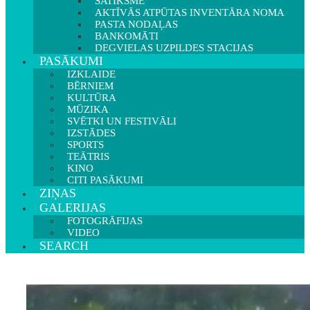
SATIKSME
AKTĪVĀS ATPŪTAS INVENTĀRA NOMA
PASTA NODAĻAS
BANKOMĀTI
DEGVIELAS UZPILDES STACIJAS
PASĀKUMI
IZKLAIDE
BĒRNIEM
KULTŪRA
MŪZIKA
SVĒTKI UN FESTIVĀLI
IZSTĀDES
SPORTS
TEĀTRIS
KINO
CITI PASĀKUMI
ZIŅAS
GALERIJAS
FOTOGRĀFIJAS
VIDEO
SEARCH