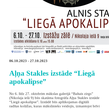
06.10.2023 - 27.10.2023
Aļņa Stakles izstāde “Liegā
apokalipse”
No 6. līdz 27. oktobrim mākslas galerijā “Baltais zirgs”
(Nikolaja ielā 9) būs skatāma fotogrāfa Aļņa Stakles izstāde
“Liegā apokalipse”. Izstādē būs aplūkojamas digitāli
radītas kolāžas, kuras mākslinieks veidojis, izmantojot brīvi