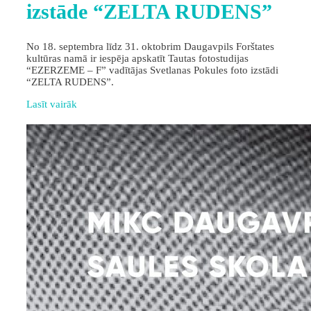
izstāde “ZELTA RUDENS”
No 18. septembra līdz 31. oktobrim Daugavpils Forštates
kultūras namā ir iespēja apskatīt Tautas fotostudijas
“EZERZEME – F” vadītājas Svetlanas Pokules foto izstādi
“ZELTA RUDENS”.
Lasīt vairāk