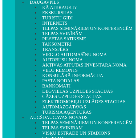
DAUGAVPILS
KĀ ATBRAUKT?
EKSKURSIJAS
TŪRISTU GIDI
INTERNETS
TELPAS SEMINĀRIEM UN KONFERENCĒM
TELPAS SVINĪBĀM
PILSĒTAS SATIKSME
TAKSOMETRI
TRANSFĒRS
VIEGLO AUTOMAŠĪNU NOMA
AUTOBUSU NOMA
AKTĪVĀS ATPŪTAS INVENTĀRA NOMA
VELO REMONTS
KONSULĀRĀ INFORMĀCIJA
PASTA NODAĻAS
BANKOMĀTI
DEGVIELAS UZPILDES STACIJAS
GĀZES UZPILDES STACIJAS
ELEKTROMOBIĻU UZLĀDES STACIJAS
AUTOMAZGĀTAVAS
TŪRISMA AĢENTŪRAS
AUGŠDAUGAVAS NOVADS
TELPAS SEMINĀRIEM UN KONFERENCĒM
TELPAS SVINĪBĀM
VIŠĶU ESTRĀDE UN STADIONS