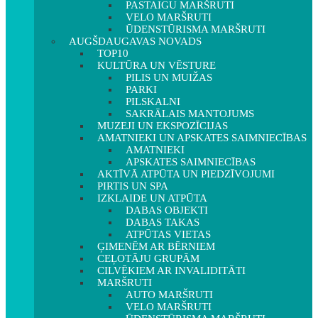
PASTAIGU MARŠRUTI
VELO MARŠRUTI
ŪDENSTŪRISMA MARŠRUTI
AUGŠDAUGAVAS NOVADS
TOP10
KULTŪRA UN VĒSTURE
PILIS UN MUIŽAS
PARKI
PILSKALNI
SAKRĀLAIS MANTOJUMS
MUZEJI UN EKSPOZĪCIJAS
AMATNIEKI UN APSKATES SAIMNIECĪBAS
AMATNIEKI
APSKATES SAIMNIECĪBAS
AKTĪVĀ ATPŪTA UN PIEDZĪVOJUMI
PIRTIS UN SPA
IZKLAIDE UN ATPŪTA
DABAS OBJEKTI
DABAS TAKAS
ATPŪTAS VIETAS
ĢIMENĒM AR BĒRNIEM
CEĻOTĀJU GRUPĀM
CILVĒKIEM AR INVALIDITĀTI
MARŠRUTI
AUTO MARŠRUTI
VELO MARŠRUTI