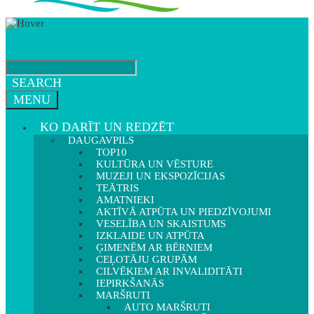
SEARCH
MENU
KO DARĪT UN REDZĒT
DAUGAVPILS
TOP10
KULTŪRA UN VĒSTURE
MUZEJI UN EKSPOZĪCIJAS
TEĀTRIS
AMATNIEKI
AKTĪVĀ ATPŪTA UN PIEDZĪVOJUMI
VESELĪBA UN SKAISTUMS
IZKLAIDE UN ATPŪTA
ĢIMENĒM AR BĒRNIEM
CEĻOTĀJU GRUPĀM
CILVĒKIEM AR INVALIDITĀTI
IEPIRKŠANĀS
MARŠRUTI
AUTO MARŠRUTI