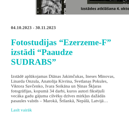
04.10.2023 - 30.11.2023
Fotostudijas “Ezerzeme-F”
izstādi “Paaudze
SUDRABS”
Izstādē aplūkojamas Diānas Jakimčukas, Ineses Minovas,
Linarda Onzula, Anatolija Kivrina, Svetlanas Pokules,
Viktora Savčenko, Ivara Soikāna un Ņinas Škļaras
fotogrāfijas, kopumā 34 darbi, kuros autori fiksējuši
vecāka gadu gājuma cilvēku dzīves mirkļus dažādās
pasaules valstīs – Marokā, Šrilankā, Nepālā, Latvijā…
Lasīt vairāk