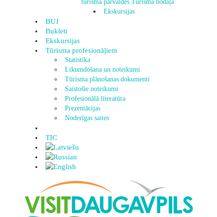
tūrisma pārvaldes Tūrisma nodaļa
Ekskursijas
BUJ
Bukleti
Ekskursijas
Tūrisma profesionāļiem
Statistika
Likumdošana un noteikumi
Tūrisma plānošanas dokumenti
Saistošie noteikumi
Profesionālā literatūra
Prezentācijas
Noderīgas saites
TIC