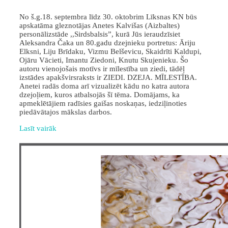
No š.g.18. septembra līdz 30. oktobrim Līksnas KN būs
apskatāma gleznotājas Anetes Kalvišas (Aizbaltes)
personālizstāde ,,Sirdsbalsis”, kurā Jūs ieraudzīsiet
Aleksandra Čaka un 80.gadu dzejnieku portretus: Āriju
Elksni, Liju Brīdaku, Vizmu Belševicu, Skaidrīti Kaldupi,
Ojāru Vācieti, Imantu Ziedoni, Knutu Skujenieku. Šo
autoru vienojošais motīvs ir mīlestība un ziedi, tādēļ
izstādes apakšvirsraksts ir ZIEDI. DZEJA. MĪLESTĪBA.
Anetei radās doma arī vizualizēt kādu no katra autora
dzejoļiem, kuros atbalsojās šī tēma. Domājams, ka
apmeklētājiem radīsies gaišas noskaņas, iedziļinoties
piedāvātajos mākslas darbos.
Lasīt vairāk