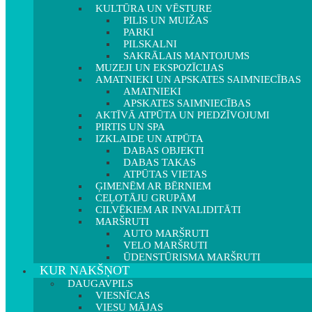
KULTŪRA UN VĒSTURE
PILIS UN MUIŽAS
PARKI
PILSKALNI
SAKRĀLAIS MANTOJUMS
MUZEJI UN EKSPOZĪCIJAS
AMATNIEKI UN APSKATES SAIMNIECĪBAS
AMATNIEKI
APSKATES SAIMNIECĪBAS
AKTĪVĀ ATPŪTA UN PIEDZĪVOJUMI
PIRTIS UN SPA
IZKLAIDE UN ATPŪTA
DABAS OBJEKTI
DABAS TAKAS
ATPŪTAS VIETAS
ĢIMENĒM AR BĒRNIEM
CEĻOTĀJU GRUPĀM
CILVĒKIEM AR INVALIDITĀTI
MARŠRUTI
AUTO MARŠRUTI
VELO MARŠRUTI
ŪDENSTŪRISMA MARŠRUTI
KUR NAKŠŅOT
DAUGAVPILS
VIESNĪCAS
VIESU MĀJAS