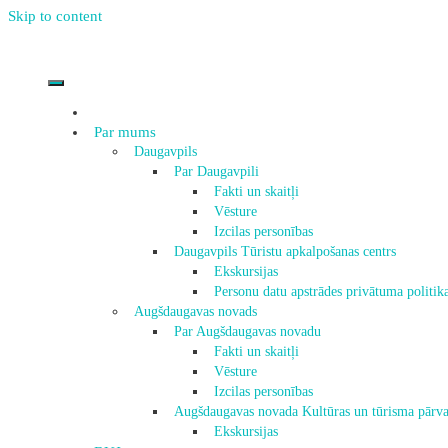
Skip to content
Par mums
Daugavpils
Par Daugavpili
Fakti un skaitļi
Vēsture
Izcilas personības
Daugavpils Tūristu apkalpošanas centrs
Ekskursijas
Personu datu apstrādes privātuma politik
Augšdaugavas novads
Par Augšdaugavas novadu
Fakti un skaitļi
Vēsture
Izcilas personības
Augšdaugavas novada Kultūras un tūrisma pārva
Ekskursijas