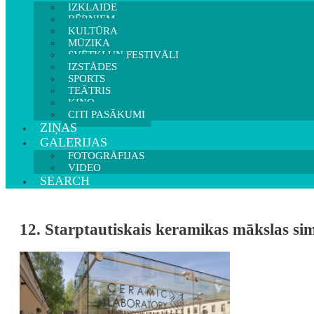
IZKLAIDE
BĒRNIEM
KULTŪRA
MŪZIKA
SVĒTKI UN FESTIVĀLI
IZSTĀDES
SPORTS
TEĀTRIS
KINO
CITI PASĀKUMI
ZIŅAS
GALERIJAS
FOTOGRĀFIJAS
VIDEO
SEARCH
12. Starptautiskais keramikas mākslas s