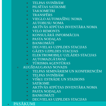
TELPAS SVINĪBĀM
PILSĒTAS SATIKSME
TAKSOMETRI
TRANSFĒRS
VIEGLO AUTOMAŠĪNU NOMA
AUTOBUSU NOMA
AKTĪVĀS ATPŪTAS INVENTĀRA NOMA
VELO REMONTS
KONSULĀRĀ INFORMĀCIJA
PASTA NODAĻAS
BANKOMĀTI
DEGVIELAS UZPILDES STACIJAS
GĀZES UZPILDES STACIJAS
ELEKTROMOBIĻU UZLĀDES STACIJAS
AUTOMAZGĀTAVAS
TŪRISMA AĢENTŪRAS
AUGŠDAUGAVAS NOVADS
TELPAS SEMINĀRIEM UN KONFERENCĒM
TELPAS SVINĪBĀM
VIŠĶU ESTRĀDE UN STADIONS
SATIKSME
AKTĪVĀS ATPŪTAS INVENTĀRA NOMA
PASTA NODAĻAS
BANKOMĀTI
DEGVIELAS UZPILDES STACIJAS
PASĀKUMI