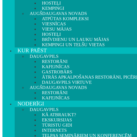
HOSTEĻI
KEMPINGI
AUGŠDAUGAVAS NOVADS
ATPŪTAS KOMPLEKSI
VIESNĪCAS
VIESU MĀJAS
HOSTEĻI
BRĪVDIENU UN LAUKU MĀJAS
KEMPINGI UN TELŠU VIETAS
KUR PAĒST
DAUGAVPILS
RESTORĀNI
KAFEJNĪCAS
GASTROBĀRS
ĀTRĀS APKALPOŠANAS RESTORĀNI, PICĒR
DAUGAVPILS VIRTUVE
AUGŠDAUGAVAS NOVADS
RESTORĀNI
KAFEJNĪCAS
NODERĪGI
DAUGAVPILS
KĀ ATBRAUKT?
EKSKURSIJAS
TŪRISTU GIDI
INTERNETS
TELPAS SEMINĀRIEM UN KONFERENCĒM