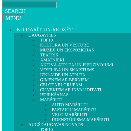
SEARCH
MENU
KO DARĪT UN REDZĒT
DAUGAVPILS
TOP10
KULTŪRA UN VĒSTURE
MUZEJI UN EKSPOZĪCIJAS
TEĀTRIS
AMATNIEKI
AKTĪVĀ ATPŪTA UN PIEDZĪVOJUMI
VESELĪBA UN SKAISTUMS
IZKLAIDE UN ATPŪTA
ĢIMENĒM AR BĒRNIEM
CEĻOTĀJU GRUPĀM
CILVĒKIEM AR INVALIDITĀTI
IEPIRKŠANĀS
MARŠRUTI
AUTO MARŠRUTI
PASTAIGU MARŠRUTI
VELO MARŠRUTI
ŪDENSTŪRISMA MARŠRUTI
AUGŠDAUGAVAS NOVADS
TOP10