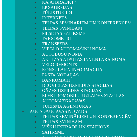
KĀ ATBRAUKT?
EKSKURSIJAS
TŪRISTU GIDI
INTERNETS
TELPAS SEMINĀRIEM UN KONFERENCĒM
TELPAS SVINĪBĀM
PILSĒTAS SATIKSME
TAKSOMETRI
TRANSFĒRS
VIEGLO AUTOMAŠĪNU NOMA
AUTOBUSU NOMA
AKTĪVĀS ATPŪTAS INVENTĀRA NOMA
VELO REMONTS
KONSULĀRĀ INFORMĀCIJA
PASTA NODAĻAS
BANKOMĀTI
DEGVIELAS UZPILDES STACIJAS
GĀZES UZPILDES STACIJAS
ELEKTROMOBIĻU UZLĀDES STACIJAS
AUTOMAZGĀTAVAS
TŪRISMA AĢENTŪRAS
AUGŠDAUGAVAS NOVADS
TELPAS SEMINĀRIEM UN KONFERENCĒM
TELPAS SVINĪBĀM
VIŠĶU ESTRĀDE UN STADIONS
SATIKSME