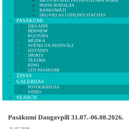
AKTĪVĀS ATPŪTAS INVENTĀRA NOMA
PASTA NODAĻAS
BANKOMĀTI
DEGVIELAS UZPILDES STACIJAS
PASĀKUMI
IZKLAIDE
BĒRNIEM
KULTŪRA
MŪZIKA
SVĒTKI UN FESTIVĀLI
IZSTĀDES
SPORTS
TEĀTRIS
KINO
CITI PASĀKUMI
ZIŅAS
GALERIJAS
FOTOGRĀFIJAS
VIDEO
SEARCH
Pasākumi Daugavpilī 31.07.-06.08.2026.
31.07.2026