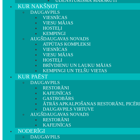
ŪDENSTŪRISMA MARŠRUTI
KUR NAKŠŅOT
DAUGAVPILS
VIESNĪCAS
VIESU MĀJAS
HOSTEĻI
KEMPINGI
AUGŠDAUGAVAS NOVADS
ATPŪTAS KOMPLEKSI
VIESNĪCAS
VIESU MĀJAS
HOSTEĻI
BRĪVDIENU UN LAUKU MĀJAS
KEMPINGI UN TELŠU VIETAS
KUR PAĒST
DAUGAVPILS
RESTORĀNI
KAFEJNĪCAS
GASTROBĀRS
ĀTRĀS APKALPOŠANAS RESTORĀNI, PICĒR
DAUGAVPILS VIRTUVE
AUGŠDAUGAVAS NOVADS
RESTORĀNI
KAFEJNĪCAS
NODERĪGI
DAUGAVPILS