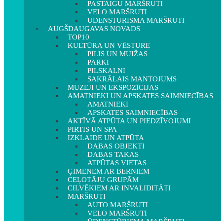
PASTAIGU MARŠRUTI
VELO MARŠRUTI
ŪDENSTŪRISMA MARŠRUTI
AUGŠDAUGAVAS NOVADS
TOP10
KULTŪRA UN VĒSTURE
PILIS UN MUIŽAS
PARKI
PILSKALNI
SAKRĀLAIS MANTOJUMS
MUZEJI UN EKSPOZĪCIJAS
AMATNIEKI UN APSKATES SAIMNIECĪBAS
AMATNIEKI
APSKATES SAIMNIECĪBAS
AKTĪVĀ ATPŪTA UN PIEDZĪVOJUMI
PIRTIS UN SPA
IZKLAIDE UN ATPŪTA
DABAS OBJEKTI
DABAS TAKAS
ATPŪTAS VIETAS
ĢIMENĒM AR BĒRNIEM
CEĻOTĀJU GRUPĀM
CILVĒKIEM AR INVALIDITĀTI
MARŠRUTI
AUTO MARŠRUTI
VELO MARŠRUTI