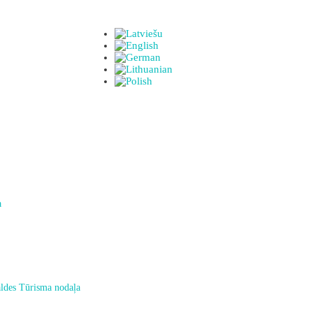
a
ldes Tūrisma nodaļa