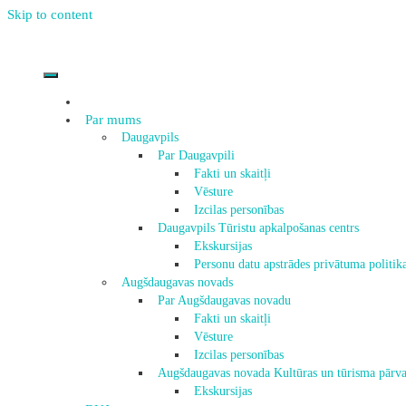
Skip to content
Par mums
Daugavpils
Par Daugavpili
Fakti un skaitļi
Vēsture
Izcilas personības
Daugavpils Tūristu apkalpošanas centrs
Ekskursijas
Personu datu apstrādes privātuma politik
Augšdaugavas novads
Par Augšdaugavas novadu
Fakti un skaitļi
Vēsture
Izcilas personības
Augšdaugavas novada Kultūras un tūrisma pārva
Ekskursijas