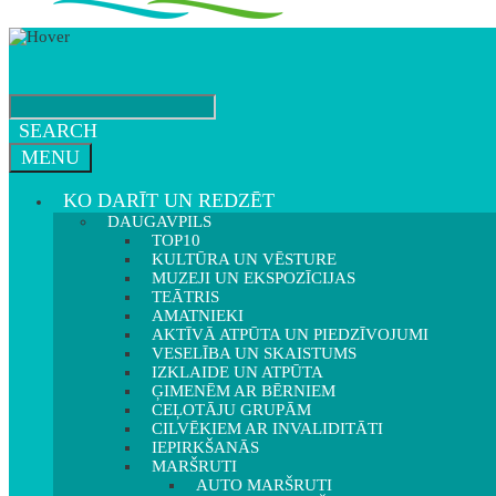
SEARCH
MENU
KO DARĪT UN REDZĒT
DAUGAVPILS
TOP10
KULTŪRA UN VĒSTURE
MUZEJI UN EKSPOZĪCIJAS
TEĀTRIS
AMATNIEKI
AKTĪVĀ ATPŪTA UN PIEDZĪVOJUMI
VESELĪBA UN SKAISTUMS
IZKLAIDE UN ATPŪTA
ĢIMENĒM AR BĒRNIEM
CEĻOTĀJU GRUPĀM
CILVĒKIEM AR INVALIDITĀTI
IEPIRKŠANĀS
MARŠRUTI
AUTO MARŠRUTI