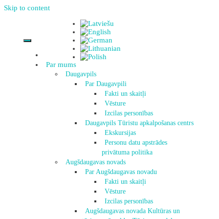
Skip to content
Par mums
Daugavpils
Par Daugavpili
Fakti un skaitļi
Vēsture
Izcilas personības
Daugavpils Tūristu apkalpošanas centrs
Ekskursijas
Personu datu apstrādes
privātuma politika
Augšdaugavas novads
Par Augšdaugavas novadu
Fakti un skaitļi
Vēsture
Izcilas personības
Augšdaugavas novada Kultūras un