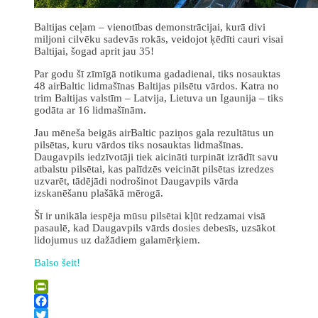
Baltijas ceļam – vienotības demonstrācijai, kurā divi
miljoni cilvēku sadevās rokās, veidojot ķēdīti cauri visai
Baltijai, šogad aprit jau 35!
Par godu šī zīmīgā notikuma gadadienai, tiks nosauktas
48 airBaltic lidmašīnas Baltijas pilsētu vārdos. Katra no
trim Baltijas valstīm – Latvija, Lietuva un Igaunija – tiks
godāta ar 16 lidmašīnām.
Jau mēneša beigās airBaltic paziņos gala rezultātus un
pilsētas, kuru vārdos tiks nosauktas lidmašīnas.
Daugavpils iedzīvotāji tiek aicināti turpināt izrādīt savu
atbalstu pilsētai, kas palīdzēs veicināt pilsētas izredzes
uzvarēt, tādējādi nodrošinot Daugavpils vārda
izskanēšanu plašākā mērogā.
Šī ir unikāla iespēja mūsu pilsētai kļūt redzamai visā
pasaulē, kad Daugavpils vārds dosies debesīs, uzsākot
lidojumus uz dažādiem galamērķiem.
Balso šeit!
PrintFriendly
Facebook