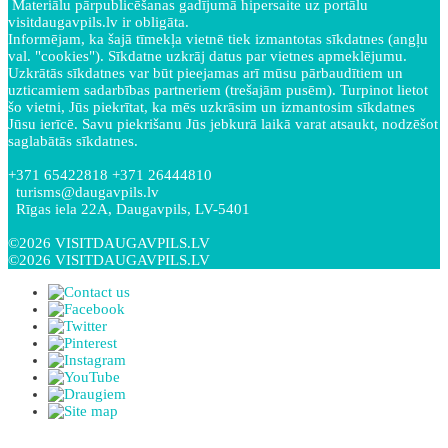
Materiālu pārpublicēšanas gadījumā hipersaite uz portālu
visitdaugavpils.lv ir obligāta.
Informējam, ka šajā tīmekļa vietnē tiek izmantotas sīkdatnes (angļu
val. "cookies"). Sīkdatne uzkrāj datus par vietnes apmeklējumu.
Uzkrātās sīkdatnes var būt pieejamas arī mūsu pārbaudītiem un
uzticamiem sadarbības partneriem (trešajām pusēm). Turpinot lietot
šo vietni, Jūs piekrītat, ka mēs uzkrāsim un izmantosim sīkdatnes
Jūsu ierīcē. Savu piekrišanu Jūs jebkurā laikā varat atsaukt, nodzēšot
saglabātās sīkdatnes.
+371 65422818 +371 26444810
turisms@daugavpils.lv
Rīgas iela 22A, Daugavpils, LV-5401
©2026 VISITDAUGAVPILS.LV
©2026 VISITDAUGAVPILS.LV