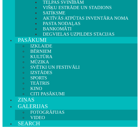
TELPAS SVINĪBĀM
VIŠĶU ESTRĀDE UN STADIONS
SATIKSME
AKTĪVĀS ATPŪTAS INVENTĀRA NOMA
PASTA NODAĻAS
BANKOMĀTI
DEGVIELAS UZPILDES STACIJAS
PASĀKUMI
IZKLAIDE
BĒRNIEM
KULTŪRA
MŪZIKA
SVĒTKI UN FESTIVĀLI
IZSTĀDES
SPORTS
TEĀTRIS
KINO
CITI PASĀKUMI
ZIŅAS
GALERIJAS
FOTOGRĀFIJAS
VIDEO
SEARCH