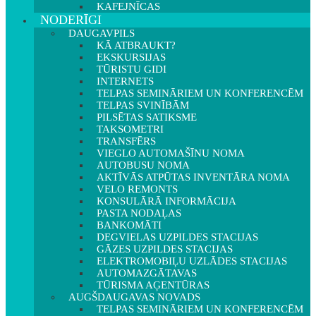
KAFEJNĪCAS
NODERĪGI
DAUGAVPILS
KĀ ATBRAUKT?
EKSKURSIJAS
TŪRISTU GIDI
INTERNETS
TELPAS SEMINĀRIEM UN KONFERENCĒM
TELPAS SVINĪBĀM
PILSĒTAS SATIKSME
TAKSOMETRI
TRANSFĒRS
VIEGLO AUTOMAŠĪNU NOMA
AUTOBUSU NOMA
AKTĪVĀS ATPŪTAS INVENTĀRA NOMA
VELO REMONTS
KONSULĀRĀ INFORMĀCIJA
PASTA NODAĻAS
BANKOMĀTI
DEGVIELAS UZPILDES STACIJAS
GĀZES UZPILDES STACIJAS
ELEKTROMOBIĻU UZLĀDES STACIJAS
AUTOMAZGĀTAVAS
TŪRISMA AĢENTŪRAS
AUGŠDAUGAVAS NOVADS
TELPAS SEMINĀRIEM UN KONFERENCĒM