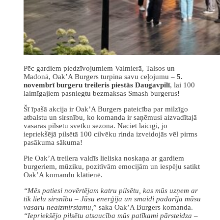
Pēc gardiem piedzīvojumiem Valmierā, Talsos un
Madonā, Oak’A Burgers turpina savu ceļojumu –
5.
novembrī burgeru treileris piestās Daugavpilī
, lai 100
laimīgajiem pasniegtu bezmaksas Smash burgerus!
Šī īpašā akcija ir Oak’A Burgers pateicība par milzīgo
atbalstu un sirsnību, ko komanda ir saņēmusi aizvadītajā
vasaras pilsētu svētku sezonā. Nāciet laicīgi, jo
iepriekšējā pilsētā 100 cilvēku rinda izveidojās vēl pirms
pasākuma sākuma!
Pie Oak’A treilera valdīs lieliska noskaņa ar gardiem
burgeriem, mūziku, pozitīvām emocijām un iespēju satikt
Oak’A komandu klātienē.
“Mē
s patiesi novērtējam katru pilsētu, kas mūs uzņem ar
tik lielu sirsnību – Jū
su enerģija un smaidi padarīja mūsu
vasaru neaizmirstamu,
” saka Oak’A Burgers komanda.
“Iepriekšējo pilsētu
atsaucība mū
s patīkami pārsteidza –