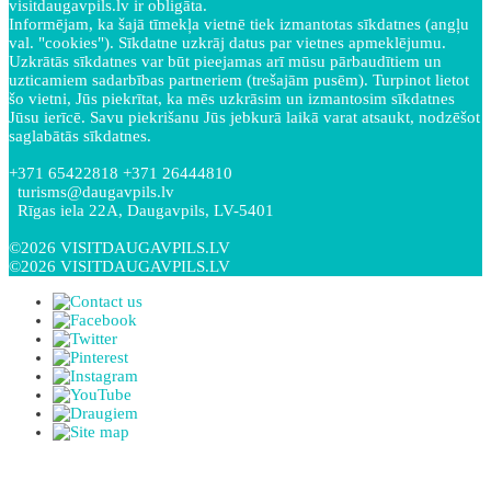
visitdaugavpils.lv ir obligāta.
Informējam, ka šajā tīmekļa vietnē tiek izmantotas sīkdatnes (angļu
val. "cookies"). Sīkdatne uzkrāj datus par vietnes apmeklējumu.
Uzkrātās sīkdatnes var būt pieejamas arī mūsu pārbaudītiem un
uzticamiem sadarbības partneriem (trešajām pusēm). Turpinot lietot
šo vietni, Jūs piekrītat, ka mēs uzkrāsim un izmantosim sīkdatnes
Jūsu ierīcē. Savu piekrišanu Jūs jebkurā laikā varat atsaukt, nodzēšot
saglabātās sīkdatnes.
+371 65422818 +371 26444810
turisms@daugavpils.lv
Rīgas iela 22A, Daugavpils, LV-5401
©2026 VISITDAUGAVPILS.LV
©2026 VISITDAUGAVPILS.LV