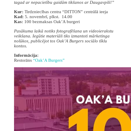
tagad ar nepacietību gaidā
m tikš
anos ar Daugavpili
!”
Kur:
Tirdzniecības centra “DITTON” centrālā ieeja
Kad:
5. novembrī, plkst. 14.00
Kas:
100 bezmaksas Oak’A burgeri
Pasākuma laikā notiks fotografēšana un videoierakstu
veikšana. Iegūtie materiāli tiks izmantoti mā
rketinga
nolūkos, publicējot tos Oak’A Burgers sociālo tīklu
kontos.
Informācija:
Restorāns
“
Oa
k’A Burgers”