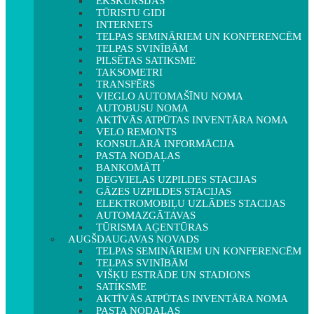
EKSKURSIJAS
TŪRISTU GIDI
INTERNETS
TELPAS SEMINĀRIEM UN KONFERENCĒM
TELPAS SVINĪBĀM
PILSĒTAS SATIKSME
TAKSOMETRI
TRANSFĒRS
VIEGLO AUTOMAŠĪNU NOMA
AUTOBUSU NOMA
AKTĪVĀS ATPŪTAS INVENTĀRA NOMA
VELO REMONTS
KONSULĀRĀ INFORMĀCIJA
PASTA NODAĻAS
BANKOMĀTI
DEGVIELAS UZPILDES STACIJAS
GĀZES UZPILDES STACIJAS
ELEKTROMOBIĻU UZLĀDES STACIJAS
AUTOMAZGĀTAVAS
TŪRISMA AĢENTŪRAS
AUGŠDAUGAVAS NOVADS
TELPAS SEMINĀRIEM UN KONFERENCĒM
TELPAS SVINĪBĀM
VIŠĶU ESTRĀDE UN STADIONS
SATIKSME
AKTĪVĀS ATPŪTAS INVENTĀRA NOMA
PASTA NODAĻAS