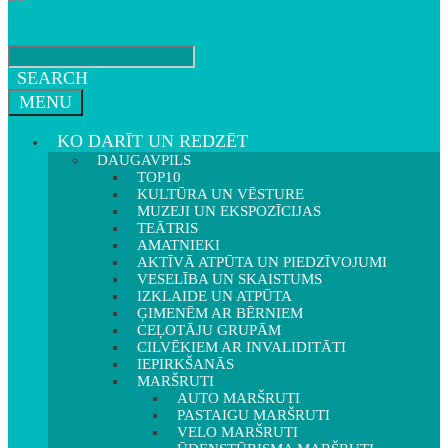
SEARCH
MENU
KO DARĪT UN REDZĒT
DAUGAVPILS
TOP10
KULTŪRA UN VĒSTURE
MUZEJI UN EKSPOZĪCIJAS
TEĀTRIS
AMATNIEKI
AKTĪVĀ ATPŪTA UN PIEDZĪVOJUMI
VESELĪBA UN SKAISTUMS
IZKLAIDE UN ATPŪTA
ĢIMENĒM AR BĒRNIEM
CEĻOTĀJU GRUPĀM
CILVĒKIEM AR INVALIDITĀTI
IEPIRKŠANĀS
MARŠRUTI
AUTO MARŠRUTI
PASTAIGU MARŠRUTI
VELO MARŠRUTI