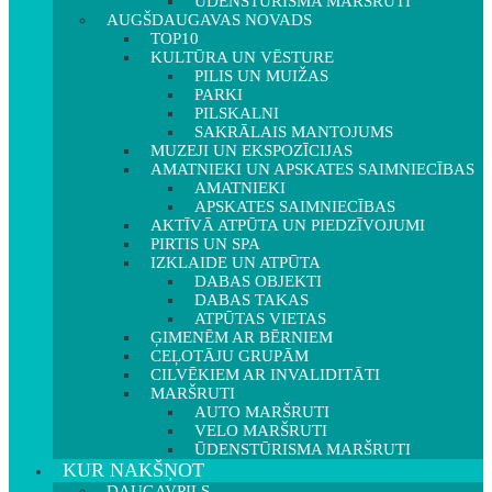
ŪDENSTŪRISMA MARŠRUTI
AUGŠDAUGAVAS NOVADS
TOP10
KULTŪRA UN VĒSTURE
PILIS UN MUIŽAS
PARKI
PILSKALNI
SAKRĀLAIS MANTOJUMS
MUZEJI UN EKSPOZĪCIJAS
AMATNIEKI UN APSKATES SAIMNIECĪBAS
AMATNIEKI
APSKATES SAIMNIECĪBAS
AKTĪVĀ ATPŪTA UN PIEDZĪVOJUMI
PIRTIS UN SPA
IZKLAIDE UN ATPŪTA
DABAS OBJEKTI
DABAS TAKAS
ATPŪTAS VIETAS
ĢIMENĒM AR BĒRNIEM
CEĻOTĀJU GRUPĀM
CILVĒKIEM AR INVALIDITĀTI
MARŠRUTI
AUTO MARŠRUTI
VELO MARŠRUTI
ŪDENSTŪRISMA MARŠRUTI
KUR NAKŠŅOT
DAUGAVPILS