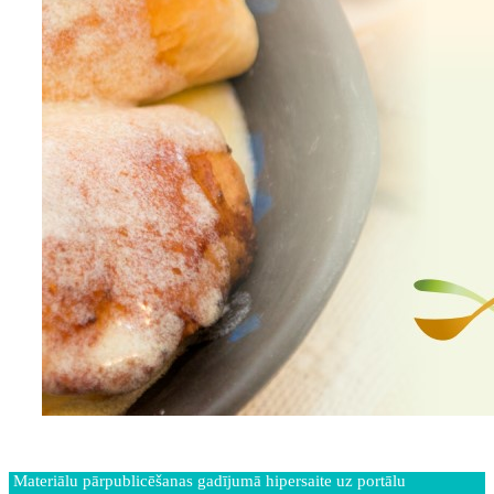
Materiālu pārpublicēšanas gadījumā hipersaite uz portālu