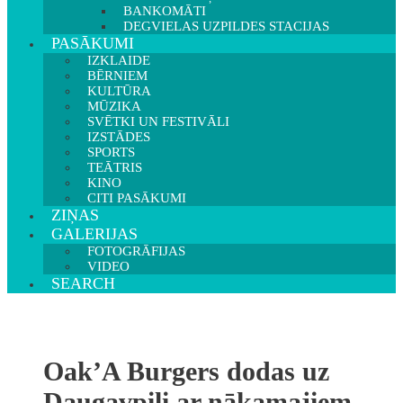
BANKOMĀTI
DEGVIELAS UZPILDES STACIJAS
PASĀKUMI
IZKLAIDE
BĒRNIEM
KULTŪRA
MŪZIKA
SVĒTKI UN FESTIVĀLI
IZSTĀDES
SPORTS
TEĀTRIS
KINO
CITI PASĀKUMI
ZIŅAS
GALERIJAS
FOTOGRĀFIJAS
VIDEO
SEARCH
Oak’A Burgers dodas uz
Daugavpili ar nākamajiem