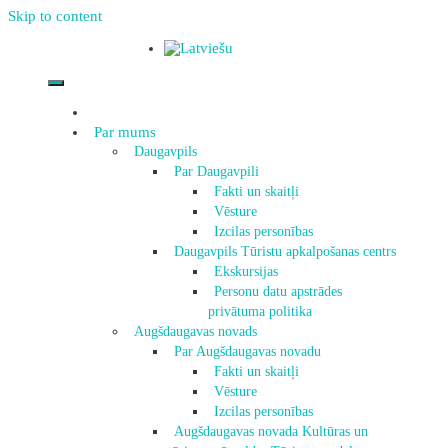
Skip to content
Par mums
Daugavpils
Par Daugavpili
Fakti un skaitļi
Vēsture
Izcilas personības
Daugavpils Tūristu apkalpošanas centrs
Ekskursijas
Personu datu apstrādes
privātuma politika
Augšdaugavas novads
Par Augšdaugavas novadu
Fakti un skaitļi
Vēsture
Izcilas personības
Augšdaugavas novada Kultūras un