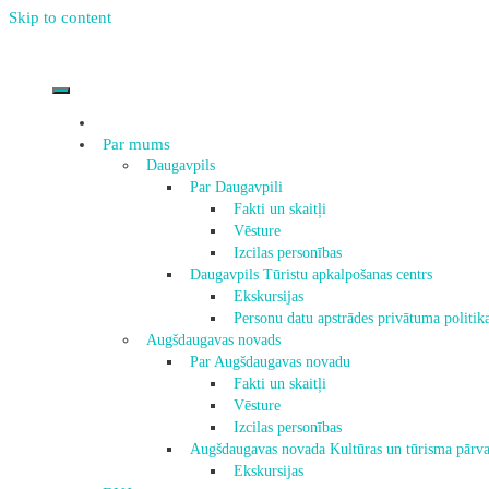
Skip to content
Par mums
Daugavpils
Par Daugavpili
Fakti un skaitļi
Vēsture
Izcilas personības
Daugavpils Tūristu apkalpošanas centrs
Ekskursijas
Personu datu apstrādes privātuma politik
Augšdaugavas novads
Par Augšdaugavas novadu
Fakti un skaitļi
Vēsture
Izcilas personības
Augšdaugavas novada Kultūras un tūrisma pārva
Ekskursijas