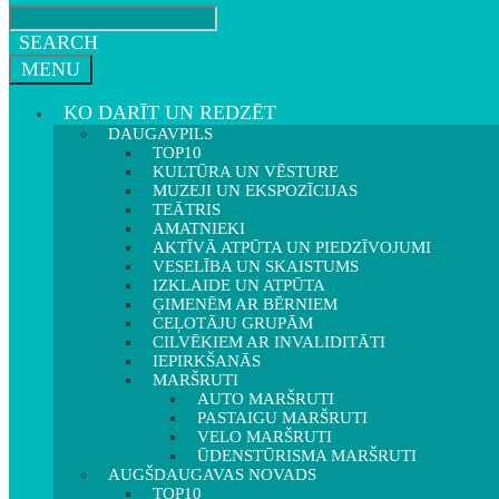
SEARCH
MENU
KO DARĪT UN REDZĒT
DAUGAVPILS
TOP10
KULTŪRA UN VĒSTURE
MUZEJI UN EKSPOZĪCIJAS
TEĀTRIS
AMATNIEKI
AKTĪVĀ ATPŪTA UN PIEDZĪVOJUMI
VESELĪBA UN SKAISTUMS
IZKLAIDE UN ATPŪTA
ĢIMENĒM AR BĒRNIEM
CEĻOTĀJU GRUPĀM
CILVĒKIEM AR INVALIDITĀTI
IEPIRKŠANĀS
MARŠRUTI
AUTO MARŠRUTI
PASTAIGU MARŠRUTI
VELO MARŠRUTI
ŪDENSTŪRISMA MARŠRUTI
AUGŠDAUGAVAS NOVADS
TOP10