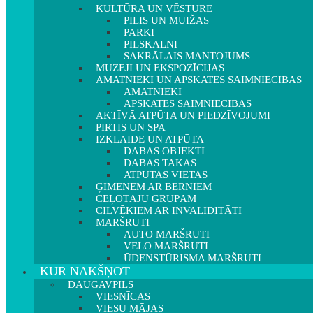
KULTŪRA UN VĒSTURE
PILIS UN MUIŽAS
PARKI
PILSKALNI
SAKRĀLAIS MANTOJUMS
MUZEJI UN EKSPOZĪCIJAS
AMATNIEKI UN APSKATES SAIMNIECĪBAS
AMATNIEKI
APSKATES SAIMNIECĪBAS
AKTĪVĀ ATPŪTA UN PIEDZĪVOJUMI
PIRTIS UN SPA
IZKLAIDE UN ATPŪTA
DABAS OBJEKTI
DABAS TAKAS
ATPŪTAS VIETAS
ĢIMENĒM AR BĒRNIEM
CEĻOTĀJU GRUPĀM
CILVĒKIEM AR INVALIDITĀTI
MARŠRUTI
AUTO MARŠRUTI
VELO MARŠRUTI
ŪDENSTŪRISMA MARŠRUTI
KUR NAKŠŅOT
DAUGAVPILS
VIESNĪCAS
VIESU MĀJAS