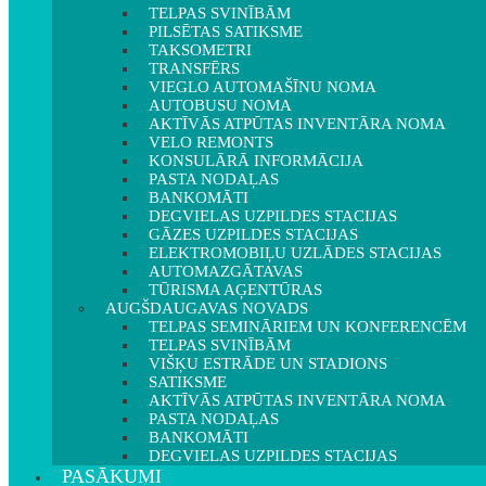
TELPAS SVINĪBĀM
PILSĒTAS SATIKSME
TAKSOMETRI
TRANSFĒRS
VIEGLO AUTOMAŠĪNU NOMA
AUTOBUSU NOMA
AKTĪVĀS ATPŪTAS INVENTĀRA NOMA
VELO REMONTS
KONSULĀRĀ INFORMĀCIJA
PASTA NODAĻAS
BANKOMĀTI
DEGVIELAS UZPILDES STACIJAS
GĀZES UZPILDES STACIJAS
ELEKTROMOBIĻU UZLĀDES STACIJAS
AUTOMAZGĀTAVAS
TŪRISMA AĢENTŪRAS
AUGŠDAUGAVAS NOVADS
TELPAS SEMINĀRIEM UN KONFERENCĒM
TELPAS SVINĪBĀM
VIŠĶU ESTRĀDE UN STADIONS
SATIKSME
AKTĪVĀS ATPŪTAS INVENTĀRA NOMA
PASTA NODAĻAS
BANKOMĀTI
DEGVIELAS UZPILDES STACIJAS
PASĀKUMI