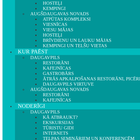
HOSTEĻI
KEMPINGI
AUGŠDAUGAVAS NOVADS
ATPŪTAS KOMPLEKSI
VIESNĪCAS
VIESU MĀJAS
HOSTEĻI
BRĪVDIENU UN LAUKU MĀJAS
KEMPINGI UN TELŠU VIETAS
KUR PAĒST
DAUGAVPILS
RESTORĀNI
KAFEJNĪCAS
GASTROBĀRS
ĀTRĀS APKALPOŠANAS RESTORĀNI, PICĒR
DAUGAVPILS VIRTUVE
AUGŠDAUGAVAS NOVADS
RESTORĀNI
KAFEJNĪCAS
NODERĪGI
DAUGAVPILS
KĀ ATBRAUKT?
EKSKURSIJAS
TŪRISTU GIDI
INTERNETS
TELPAS SEMINĀRIEM UN KONFERENCĒM