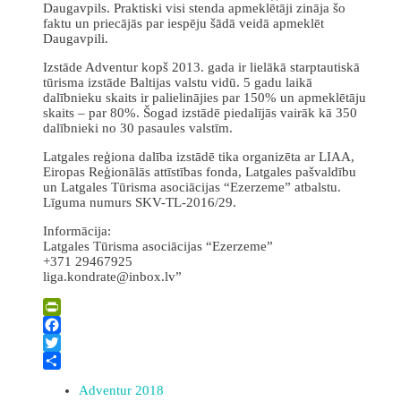
Daugavpils. Praktiski visi stenda apmeklētāji zināja šo
faktu un priecājās par iespēju šādā veidā apmeklēt
Daugavpili.
Izstāde Adventur kopš 2013. gada ir lielākā starptautiskā
tūrisma izstāde Baltijas valstu vidū. 5 gadu laikā
dalībnieku skaits ir palielinājies par 150% un apmeklētāju
skaits – par 80%. Šogad izstādē piedalījās vairāk kā 350
dalībnieki no 30 pasaules valstīm.
Latgales reģiona dalība izstādē tika organizēta ar LIAA,
Eiropas Reģionālās attīstības fonda, Latgales pašvaldību
un Latgales Tūrisma asociācijas “Ezerzeme” atbalstu.
Līguma numurs SKV-TL-2016/29.
Informācija:
Latgales Tūrisma asociācijas “Ezerzeme”
+371 29467925
liga.kondrate@inbox.lv”
PrintFriendly
Facebook
Twitter
Share
Adventur 2018