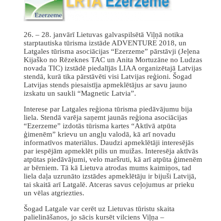
26. – 28. janvārī Lietuvas galvaspilsētā Viļņā notika
starptautiska tūrisma izstāde ADVENTURE 2018, un
Latgales tūrisma asociācijas “Ezerzeme” pārstāvji (Jeļena
Kijaško no Rēzeknes TAC un Anita Mortuzāne no Ludzas
novada TIC) izstādē piedalījās LIAA organizētajā Latvijas
stendā, kurā tika pārstāvēti visi Latvijas reģioni. Šogad
Latvijas stends piesaistīja apmeklētājus ar savu jauno
izskatu un saukli “Magnetic Latvia”.
Interese par Latgales reģiona tūrisma piedāvājumu bija
liela. Stendā varēja saņemt jaunās reģiona asociācijas
“Ezerzeme” izdotās tūrisma kartes “Aktīvā atpūta
ģimenēm” krievu un angļu valodā, kā arī novadu
informatīvos materiālus. Daudzi apmeklētāji interesējās
par iespējām apmeklēt pilis un muižas. Interesēja aktīvās
atpūtas piedāvājumi, velo maršruti, kā arī atpūta ģimenēm
ar bērniem. Tā kā Lietuva atrodas mums kaimiņos, tad
liela daļa uzrunāto izstādes apmeklētāju ir bijuši Latvijā,
tai skaitā arī Latgalē. Atceras savus ceļojumus ar prieku
un vēlas atgriezties.
Šogad Latgale var cerēt uz Lietuvas tūristu skaita
palielināšanos, jo sācis kursēt vilciens Viļņa –