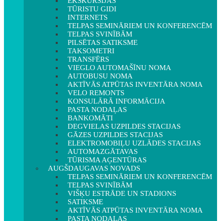
EKSKURSIJAS
TŪRISTU GIDI
INTERNETS
TELPAS SEMINĀRIEM UN KONFERENCĒM
TELPAS SVINĪBĀM
PILSĒTAS SATIKSME
TAKSOMETRI
TRANSFĒRS
VIEGLO AUTOMAŠĪNU NOMA
AUTOBUSU NOMA
AKTĪVĀS ATPŪTAS INVENTĀRA NOMA
VELO REMONTS
KONSULĀRĀ INFORMĀCIJA
PASTA NODAĻAS
BANKOMĀTI
DEGVIELAS UZPILDES STACIJAS
GĀZES UZPILDES STACIJAS
ELEKTROMOBIĻU UZLĀDES STACIJAS
AUTOMAZGĀTAVAS
TŪRISMA AĢENTŪRAS
AUGŠDAUGAVAS NOVADS
TELPAS SEMINĀRIEM UN KONFERENCĒM
TELPAS SVINĪBĀM
VIŠĶU ESTRĀDE UN STADIONS
SATIKSME
AKTĪVĀS ATPŪTAS INVENTĀRA NOMA
PASTA NODAĻAS