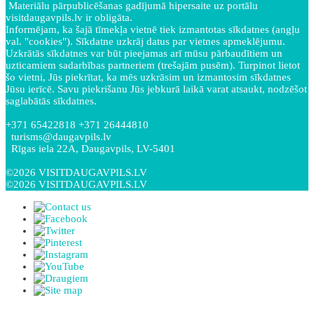
Materiālu pārpublicēšanas gadījumā hipersaite uz portālu
visitdaugavpils.lv ir obligāta.
Informējam, ka šajā tīmekļa vietnē tiek izmantotas sīkdatnes (angļu
val. "cookies"). Sīkdatne uzkrāj datus par vietnes apmeklējumu.
Uzkrātās sīkdatnes var būt pieejamas arī mūsu pārbaudītiem un
uzticamiem sadarbības partneriem (trešajām pusēm). Turpinot lietot
šo vietni, Jūs piekrītat, ka mēs uzkrāsim un izmantosim sīkdatnes
Jūsu ierīcē. Savu piekrišanu Jūs jebkurā laikā varat atsaukt, nodzēšot
saglabātās sīkdatnes.
+371 65422818 +371 26444810
turisms@daugavpils.lv
Rīgas iela 22A, Daugavpils, LV-5401
©2026 VISITDAUGAVPILS.LV
©2026 VISITDAUGAVPILS.LV