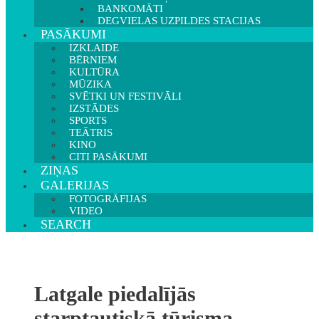
BANKOMĀTI
DEGVIELAS UZPILDES STACIJAS
PASĀKUMI
IZKLAIDE
BĒRNIEM
KULTŪRA
MŪZIKA
SVĒTKI UN FESTIVĀLI
IZSTĀDES
SPORTS
TEĀTRIS
KINO
CITI PASĀKUMI
ZIŅAS
GALERIJAS
FOTOGRĀFIJAS
VIDEO
SEARCH
Latgale piedalījās
starptautiskā tūrisma