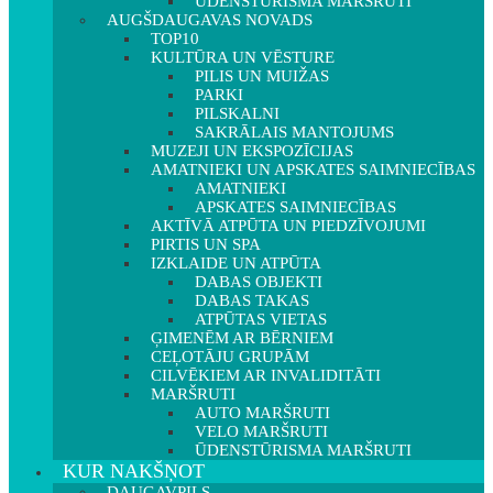
ŪDENSTŪRISMA MARŠRUTI
AUGŠDAUGAVAS NOVADS
TOP10
KULTŪRA UN VĒSTURE
PILIS UN MUIŽAS
PARKI
PILSKALNI
SAKRĀLAIS MANTOJUMS
MUZEJI UN EKSPOZĪCIJAS
AMATNIEKI UN APSKATES SAIMNIECĪBAS
AMATNIEKI
APSKATES SAIMNIECĪBAS
AKTĪVĀ ATPŪTA UN PIEDZĪVOJUMI
PIRTIS UN SPA
IZKLAIDE UN ATPŪTA
DABAS OBJEKTI
DABAS TAKAS
ATPŪTAS VIETAS
ĢIMENĒM AR BĒRNIEM
CEĻOTĀJU GRUPĀM
CILVĒKIEM AR INVALIDITĀTI
MARŠRUTI
AUTO MARŠRUTI
VELO MARŠRUTI
ŪDENSTŪRISMA MARŠRUTI
KUR NAKŠŅOT
DAUGAVPILS