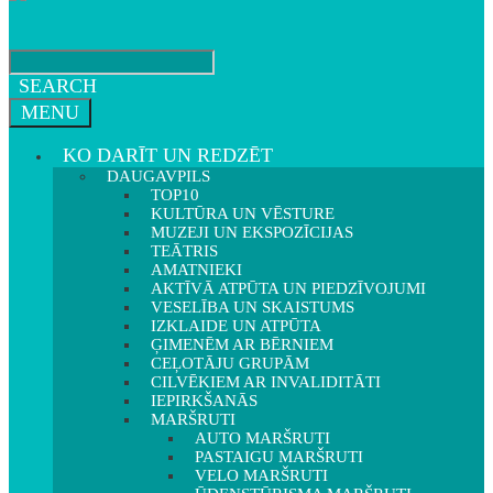
SEARCH
MENU
KO DARĪT UN REDZĒT
DAUGAVPILS
TOP10
KULTŪRA UN VĒSTURE
MUZEJI UN EKSPOZĪCIJAS
TEĀTRIS
AMATNIEKI
AKTĪVĀ ATPŪTA UN PIEDZĪVOJUMI
VESELĪBA UN SKAISTUMS
IZKLAIDE UN ATPŪTA
ĢIMENĒM AR BĒRNIEM
CEĻOTĀJU GRUPĀM
CILVĒKIEM AR INVALIDITĀTI
IEPIRKŠANĀS
MARŠRUTI
AUTO MARŠRUTI
PASTAIGU MARŠRUTI
VELO MARŠRUTI