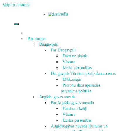
Skip to content
Par mums
Daugavpils
Par Daugavpili
Fakti un skaitļi
Vēsture
Izcilas personības
Daugavpils Tūristu apkalpošanas centrs
Ekskursijas
Personu datu apstrādes
privātuma politika
Augšdaugavas novads
Par Augšdaugavas novadu
Fakti un skaitļi
Vēsture
Izcilas personības
Augšdaugavas novada Kultūras un