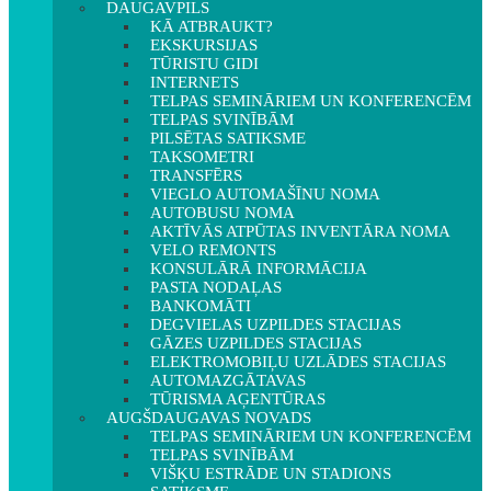
DAUGAVPILS
KĀ ATBRAUKT?
EKSKURSIJAS
TŪRISTU GIDI
INTERNETS
TELPAS SEMINĀRIEM UN KONFERENCĒM
TELPAS SVINĪBĀM
PILSĒTAS SATIKSME
TAKSOMETRI
TRANSFĒRS
VIEGLO AUTOMAŠĪNU NOMA
AUTOBUSU NOMA
AKTĪVĀS ATPŪTAS INVENTĀRA NOMA
VELO REMONTS
KONSULĀRĀ INFORMĀCIJA
PASTA NODAĻAS
BANKOMĀTI
DEGVIELAS UZPILDES STACIJAS
GĀZES UZPILDES STACIJAS
ELEKTROMOBIĻU UZLĀDES STACIJAS
AUTOMAZGĀTAVAS
TŪRISMA AĢENTŪRAS
AUGŠDAUGAVAS NOVADS
TELPAS SEMINĀRIEM UN KONFERENCĒM
TELPAS SVINĪBĀM
VIŠĶU ESTRĀDE UN STADIONS