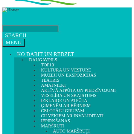
SEARCH
MENU
KO DARĪT UN REDZĒT
DAUGAVPILS
TOP10
KULTŪRA UN VĒSTURE
MUZEJI UN EKSPOZĪCIJAS
TEĀTRIS
AMATNIEKI
AKTĪVĀ ATPŪTA UN PIEDZĪVOJUMI
VESELĪBA UN SKAISTUMS
IZKLAIDE UN ATPŪTA
ĢIMENĒM AR BĒRNIEM
CEĻOTĀJU GRUPĀM
CILVĒKIEM AR INVALIDITĀTI
IEPIRKŠANĀS
MARŠRUTI
AUTO MARŠRUTI