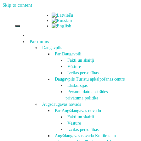
Skip to content
Par mums
Daugavpils
Par Daugavpili
Fakti un skaitļi
Vēsture
Izcilas personības
Daugavpils Tūristu apkalpošanas centrs
Ekskursijas
Personu datu apstrādes
privātuma politika
Augšdaugavas novads
Par Augšdaugavas novadu
Fakti un skaitļi
Vēsture
Izcilas personības
Augšdaugavas novada Kultūras un