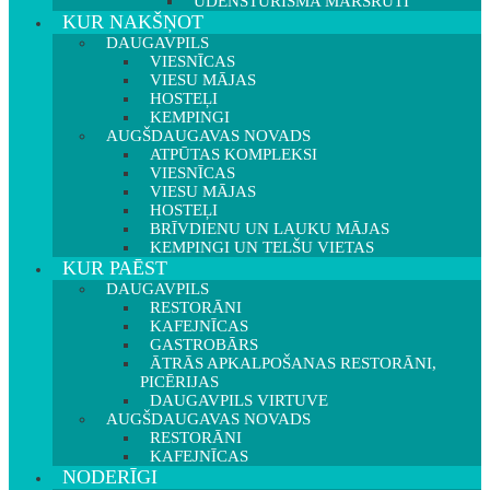
ŪDENSTŪRISMA MARŠRUTI
KUR NAKŠŅOT
DAUGAVPILS
VIESNĪCAS
VIESU MĀJAS
HOSTEĻI
KEMPINGI
AUGŠDAUGAVAS NOVADS
ATPŪTAS KOMPLEKSI
VIESNĪCAS
VIESU MĀJAS
HOSTEĻI
BRĪVDIENU UN LAUKU MĀJAS
KEMPINGI UN TELŠU VIETAS
KUR PAĒST
DAUGAVPILS
RESTORĀNI
KAFEJNĪCAS
GASTROBĀRS
ĀTRĀS APKALPOŠANAS RESTORĀNI,
PICĒRIJAS
DAUGAVPILS VIRTUVE
AUGŠDAUGAVAS NOVADS
RESTORĀNI
KAFEJNĪCAS
NODERĪGI