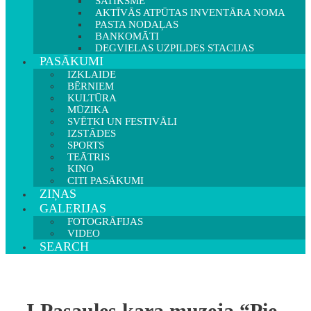
SATIKSME
AKTĪVĀS ATPŪTAS INVENTĀRA NOMA
PASTA NODAĻAS
BANKOMĀTI
DEGVIELAS UZPILDES STACIJAS
PASĀKUMI
IZKLAIDE
BĒRNIEM
KULTŪRA
MŪZIKA
SVĒTKI UN FESTIVĀLI
IZSTĀDES
SPORTS
TEĀTRIS
KINO
CITI PASĀKUMI
ZIŅAS
GALERIJAS
FOTOGRĀFIJAS
VIDEO
SEARCH
I Pasaules kara muzeja “Pie