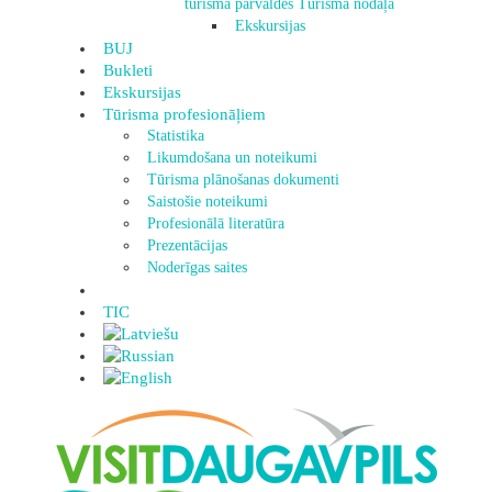
tūrisma pārvaldes Tūrisma nodaļa
Ekskursijas
BUJ
Bukleti
Ekskursijas
Tūrisma profesionāļiem
Statistika
Likumdošana un noteikumi
Tūrisma plānošanas dokumenti
Saistošie noteikumi
Profesionālā literatūra
Prezentācijas
Noderīgas saites
TIC