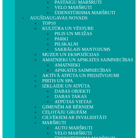
PASTAIGU MARŠRUTI
VELO MARŠRUTI
ŪDENSTŪRISMA MARŠRUTI
AUGŠDAUGAVAS NOVADS
TOP10
KULTŪRA UN VĒSTURE
PILIS UN MUIŽAS
PARKI
PILSKALNI
SAKRĀLAIS MANTOJUMS
MUZEJI UN EKSPOZĪCIJAS
AMATNIEKI UN APSKATES SAIMNIECĪBAS
AMATNIEKI
APSKATES SAIMNIECĪBAS
AKTĪVĀ ATPŪTA UN PIEDZĪVOJUMI
PIRTIS UN SPA
IZKLAIDE UN ATPŪTA
DABAS OBJEKTI
DABAS TAKAS
ATPŪTAS VIETAS
ĢIMENĒM AR BĒRNIEM
CEĻOTĀJU GRUPĀM
CILVĒKIEM AR INVALIDITĀTI
MARŠRUTI
AUTO MARŠRUTI
VELO MARŠRUTI