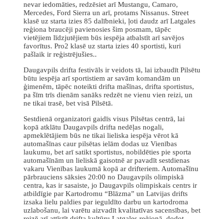
nevar iedomāties, redzēsiet arī Mustangu, Camaro,
Mercedes, Ford Sierra un arī, protams Nissanus. Street
klasē uz starta izies 85 dalībnieki, ļoti daudz arī Latgales
reģiona braucēji pavienosies šim posmam, tāpēc
vietējiem līdzjutējiem būs iespēja atbalstīt arī savējos
favorītus. Pro2 klasē uz starta izies 40 sportisti, kuri
pašlaik ir reģistrējušies..
Daugavpils drifta festivāls ir veidots tā, lai izbaudīt Pilsētu
būtu iespēja arī sportistiem ar savām komandām un
ģimenēm, tāpēc noteikti drifta mašīnas, drifta sportistus,
pa šīm trīs dienām sanāks redzēt ne vienu vien reizi, un
ne tikai trasē, bet visā Pilsētā.
Sestdienā organizatori gaidīs visus Pilsētas centrā, lai
kopā atklātu Daugavpils drifta nedēļas nogali,
apmeklētājiem būs ne tikai lieliska iespēja vērot kā
automašīnas caur pilsētas ielām dodas uz Vienības
laukumu, bet arī satikt sportistus, nobildēties pie sporta
automašīnām un lieliskā gaisotnē ar pavadīt sestdienas
vakaru Vienības laukumā kopā ar drifteriem. Automašīnu
pārbrauciens sāksies 20:00 no Daugavpils olimpiskā
centra, kas ir sasaiste, jo Daugavpils olimpiskais centrs ir
atbildīgie par Kartodromu “Blāzma” un Latvijas drifts
izsaka lielu paldies par ieguldīto darbu un kartodroma
uzlabošanu, lai varētu aizvadīt kvalitatīvas sacensības, bet
reizē arī attīstīt drifta kultūru Latgales reģionā, dodot