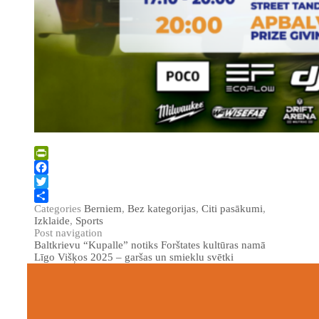
PrintFriendly
Facebook
Twitter
Categories
Berniem
,
Bez kategorijas
,
Citi pasākumi
,
Share
Izklaide
,
Sports
Post navigation
Baltkrievu “Kupalle” notiks Forštates kultūras namā
Līgo Višķos 2025 – garšas un smieklu svētki