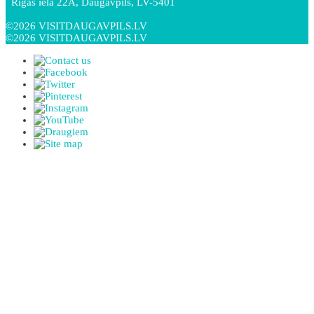
Rīgas iela 22A, Daugavpils, LV-5401
©2026 VISITDAUGAVPILS.LV
©2026 VISITDAUGAVPILS.LV