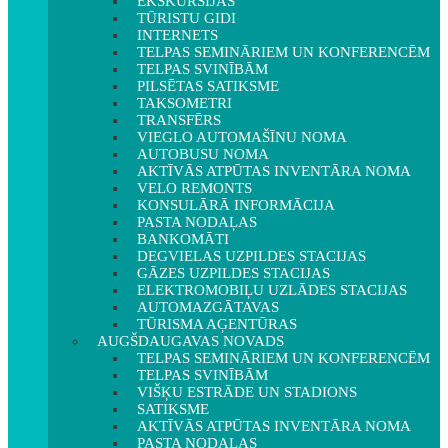
EKSKURSIJAS
TŪRISTU GIDI
INTERNETS
TELPAS SEMINĀRIEM UN KONFERENCĒM
TELPAS SVINĪBĀM
PILSĒTAS SATIKSME
TAKSOMETRI
TRANSFĒRS
VIEGLO AUTOMAŠĪNU NOMA
AUTOBUSU NOMA
AKTĪVĀS ATPŪTAS INVENTĀRA NOMA
VELO REMONTS
KONSULĀRĀ INFORMĀCIJA
PASTA NODAĻAS
BANKOMĀTI
DEGVIELAS UZPILDES STACIJAS
GĀZES UZPILDES STACIJAS
ELEKTROMOBIĻU UZLĀDES STACIJAS
AUTOMAZGĀTAVAS
TŪRISMA AĢENTŪRAS
AUGŠDAUGAVAS NOVADS
TELPAS SEMINĀRIEM UN KONFERENCĒM
TELPAS SVINĪBĀM
VIŠĶU ESTRĀDE UN STADIONS
SATIKSME
AKTĪVĀS ATPŪTAS INVENTĀRA NOMA
PASTA NODAĻAS