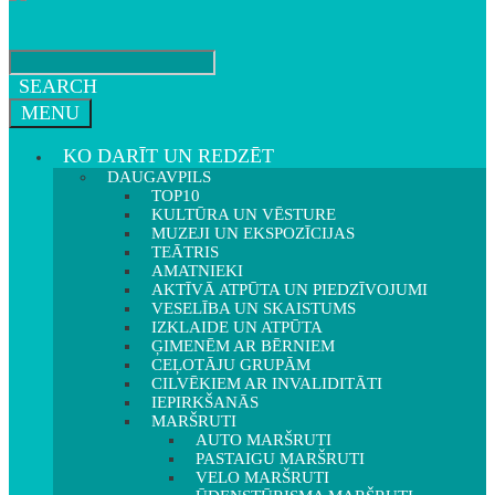
SEARCH
MENU
KO DARĪT UN REDZĒT
DAUGAVPILS
TOP10
KULTŪRA UN VĒSTURE
MUZEJI UN EKSPOZĪCIJAS
TEĀTRIS
AMATNIEKI
AKTĪVĀ ATPŪTA UN PIEDZĪVOJUMI
VESELĪBA UN SKAISTUMS
IZKLAIDE UN ATPŪTA
ĢIMENĒM AR BĒRNIEM
CEĻOTĀJU GRUPĀM
CILVĒKIEM AR INVALIDITĀTI
IEPIRKŠANĀS
MARŠRUTI
AUTO MARŠRUTI
PASTAIGU MARŠRUTI
VELO MARŠRUTI