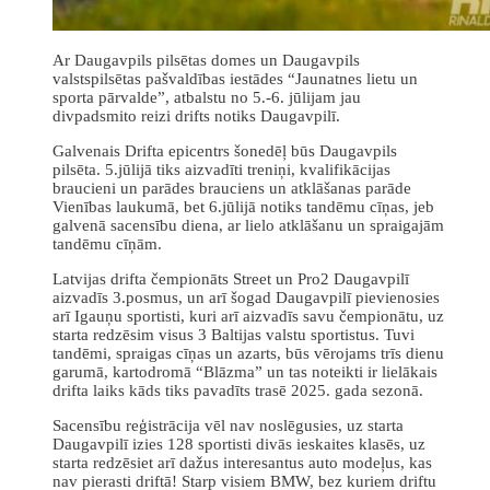
Ar Daugavpils pilsētas domes un Daugavpils
valstspilsētas pašvaldības iestādes “Jaunatnes lietu un
sporta pārvalde”, atbalstu no 5.-6. jūlijam jau
divpadsmito reizi drifts notiks Daugavpilī.
Galvenais Drifta epicentrs šonedēļ būs Daugavpils
pilsēta. 5.jūlijā tiks aizvadīti treniņi, kvalifikācijas
braucieni un parādes brauciens un atklāšanas parāde
Vienības laukumā, bet 6.jūlijā notiks tandēmu cīņas, jeb
galvenā sacensību diena, ar lielo atklāšanu un spraigajām
tandēmu cīņām.
Latvijas drifta čempionāts Street un Pro2 Daugavpilī
aizvadīs 3.posmus, un arī šogad Daugavpilī pievienosies
arī Igauņu sportisti, kuri arī aizvadīs savu čempionātu, uz
starta redzēsim visus 3 Baltijas valstu sportistus. Tuvi
tandēmi, spraigas cīņas un azarts, būs vērojams trīs dienu
garumā, kartodromā “Blāzma” un tas noteikti ir lielākais
drifta laiks kāds tiks pavadīts trasē 2025. gada sezonā.
Sacensību reģistrācija vēl nav noslēgusies, uz starta
Daugavpilī izies 128 sportisti divās ieskaites klasēs, uz
starta redzēsiet arī dažus interesantus auto modeļus, kas
nav pierasti driftā! Starp visiem BMW, bez kuriem driftu