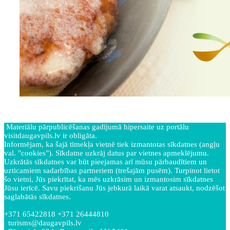
Materiālu pārpublicēšanas gadījumā hipersaite uz portālu
visitdaugavpils.lv ir obligāta.
Informējam, ka šajā tīmekļa vietnē tiek izmantotas sīkdatnes (angļu
val. "cookies"). Sīkdatne uzkrāj datus par vietnes apmeklējumu.
Uzkrātās sīkdatnes var būt pieejamas arī mūsu pārbaudītiem un
uzticamiem sadarbības partneriem (trešajām pusēm). Turpinot lietot
šo vietni, Jūs piekrītat, ka mēs uzkrāsim un izmantosim sīkdatnes
Jūsu ierīcē. Savu piekrišanu Jūs jebkurā laikā varat atsaukt, nodzēšot
saglabātās sīkdatnes.
+371 65422818 +371 26444810
turisms@daugavpils.lv