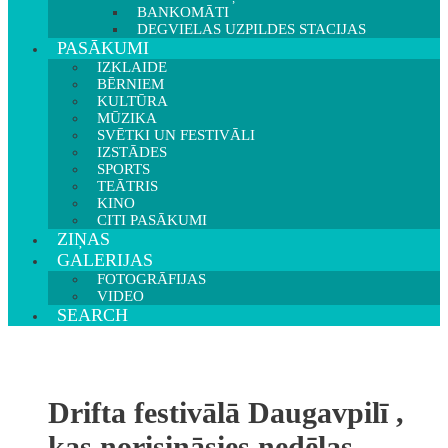
BANKOMĀTI
DEGVIELAS UZPILDES STACIJAS
PASĀKUMI
IZKLAIDE
BĒRNIEM
KULTŪRA
MŪZIKA
SVĒTKI UN FESTIVĀLI
IZSTĀDES
SPORTS
TEĀTRIS
KINO
CITI PASĀKUMI
ZIŅAS
GALERIJAS
FOTOGRĀFIJAS
VIDEO
SEARCH
Drifta festivālā Daugavpilī ,
kas norisināsies nedēļas