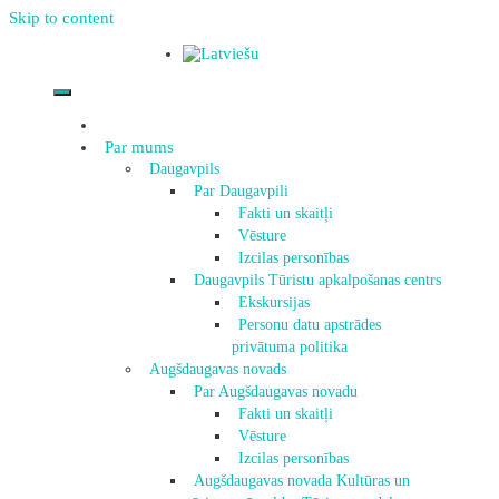
Skip to content
Par mums
Daugavpils
Par Daugavpili
Fakti un skaitļi
Vēsture
Izcilas personības
Daugavpils Tūristu apkalpošanas centrs
Ekskursijas
Personu datu apstrādes
privātuma politika
Augšdaugavas novads
Par Augšdaugavas novadu
Fakti un skaitļi
Vēsture
Izcilas personības
Augšdaugavas novada Kultūras un