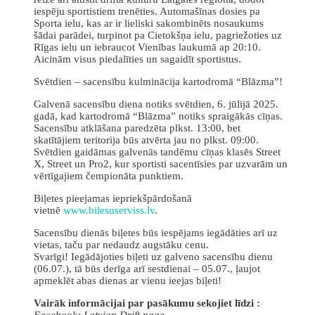
iespēju sportistiem trenēties. Automašīnas dosies pa
Sporta ielu, kas ar ir lieliski sakombinēts nosaukums
šādai parādei, turpinot pa Cietokšņa ielu, pagriežoties uz
Rīgas ielu un iebraucot Vienības laukumā ap 20:10.
Aicinām visus piedalīties un sagaidīt sportistus.
Svētdien – sacensību kulminācija kartodromā “Blāzma”!
Galvenā sacensību diena notiks svētdien, 6. jūlijā 2025.
gadā, kad kartodromā “Blāzma” notiks spraigākās cīņas.
Sacensību atklāšana paredzēta plkst. 13:00, bet
skatītājiem teritorija būs atvērta jau no plkst. 09:00.
Svētdien gaidāmas galvenās tandēmu cīņas klasēs Street
X, Street un Pro2, kur sportisti sacentīsies par uzvarām un
vērtīgajiem čempionāta punktiem.
Biļetes pieejamas iepriekšpārdošanā
vietnē
www.bilesuserviss.lv
.
Sacensību dienās biļetes būs iespējams iegādāties arī uz
vietas, taču par nedaudz augstāku cenu.
Svarīgi! Iegādājoties biļeti uz galveno sacensību dienu
(06.07.), tā būs derīga arī sestdienai – 05.07., ļaujot
apmeklēt abas dienas ar vienu ieejas biļeti!
Vairāk informācijai par pasākumu sekojiet līdzi :
Facebook: Latvian Drift page