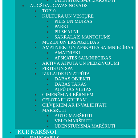
ŪDENSTŪRISMA MARŠRUTI
AUGŠDAUGAVAS NOVADS
TOP10
KULTŪRA UN VĒSTURE
PILIS UN MUIŽAS
PARKI
PILSKALNI
SAKRĀLAIS MANTOJUMS
MUZEJI UN EKSPOZĪCIJAS
AMATNIEKI UN APSKATES SAIMNIECĪBAS
AMATNIEKI
APSKATES SAIMNIECĪBAS
AKTĪVĀ ATPŪTA UN PIEDZĪVOJUMI
PIRTIS UN SPA
IZKLAIDE UN ATPŪTA
DABAS OBJEKTI
DABAS TAKAS
ATPŪTAS VIETAS
ĢIMENĒM AR BĒRNIEM
CEĻOTĀJU GRUPĀM
CILVĒKIEM AR INVALIDITĀTI
MARŠRUTI
AUTO MARŠRUTI
VELO MARŠRUTI
ŪDENSTŪRISMA MARŠRUTI
KUR NAKŠŅOT
DAUGAVPILS