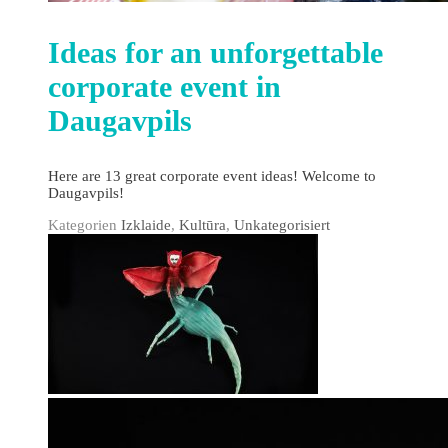
Ideas for an unforgettable
corporate event in
Daugavpils
Here are 13 great corporate event ideas! Welcome to
Daugavpils!
Kategorien
Izklaide
,
Kultūra
,
Unkategorisiert