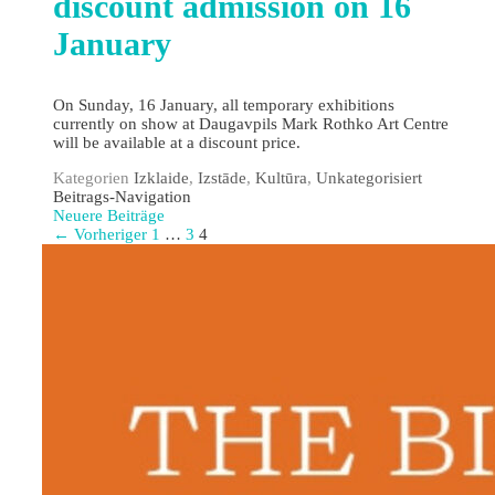
discount admission on 16
January
On Sunday, 16 January, all temporary exhibitions
currently on show at Daugavpils Mark Rothko Art Centre
will be available at a discount price.
Kategorien
Izklaide
,
Izstāde
,
Kultūra
,
Unkategorisiert
Beitrags-Navigation
Neuere Beiträge
← Vorheriger
1
…
3
4