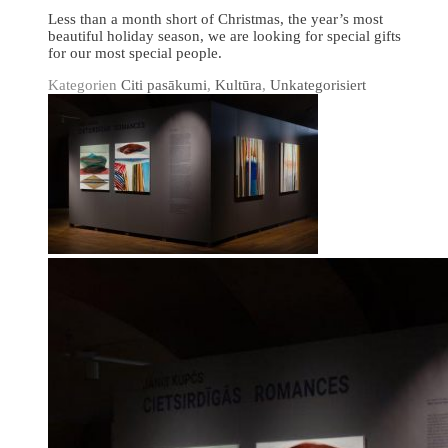
Less than a month short of Christmas, the year’s most
beautiful holiday season, we are looking for special gifts
for our most special people.
Kategorien
Citi pasākumi
,
Kultūra
,
Unkategorisiert