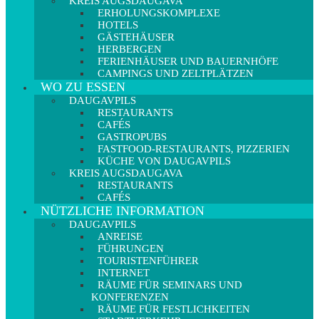
KREIS AUGSDAUGAVA
ERHOLUNGSKOMPLEXE
HOTELS
GÄSTEHÄUSER
HERBERGEN
FERIENHÄUSER UND BAUERNHÖFE
CAMPINGS UND ZELTPLÄTZEN
WO ZU ESSEN
DAUGAVPILS
RESTAURANTS
CAFÉS
GASTROPUBS
FASTFOOD-RESTAURANTS, PIZZERIEN
KÜCHE VON DAUGAVPILS
KREIS AUGSDAUGAVA
RESTAURANTS
CAFÉS
NÜTZLICHE INFORMATION
DAUGAVPILS
ANREISE
FÜHRUNGEN
TOURISTENFÜHRER
INTERNET
RÄUME FÜR SEMINARS UND
KONFERENZEN
RÄUME FÜR FESTLICHKEITEN