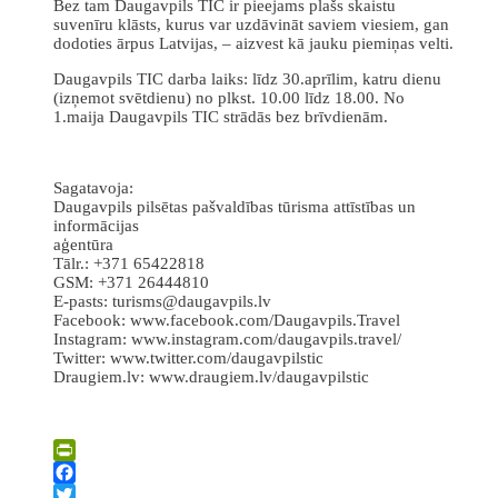
Bez tam Daugavpils TIC ir pieejams plašs skaistu
suvenīru klāsts, kurus var uzdāvināt saviem viesiem, gan
dodoties ārpus Latvijas, – aizvest kā jauku piemiņas velti.
Daugavpils TIC darba laiks: līdz 30.aprīlim, katru dienu
(izņemot svētdienu) no plkst. 10.00 līdz 18.00. No
1.maija Daugavpils TIC strādās bez brīvdienām.
Sagatavoja:
Daugavpils pilsētas pašvaldības tūrisma attīstības un
informācijas
aģentūra
Tālr.: +371 65422818
GSM: +371 26444810
E-pasts: turisms@daugavpils.lv
Facebook: www.facebook.com/Daugavpils.Travel
Instagram: www.instagram.com/daugavpils.travel/
Twitter: www.twitter.com/daugavpilstic
Draugiem.lv: www.draugiem.lv/daugavpilstic
PrintFriendly
Facebook