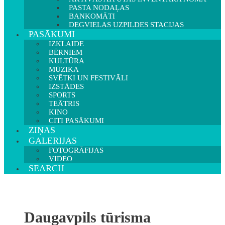
PASTA NODAĻAS
BANKOMĀTI
DEGVIELAS UZPILDES STACIJAS
PASĀKUMI
IZKLAIDE
BĒRNIEM
KULTŪRA
MŪZIKA
SVĒTKI UN FESTIVĀLI
IZSTĀDES
SPORTS
TEĀTRIS
KINO
CITI PASĀKUMI
ZIŅAS
GALERIJAS
FOTOGRĀFIJAS
VIDEO
SEARCH
Daugavpils tūrisma