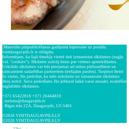
Materiālu pārpublicēšanas gadījumā hipersaite uz portālu
visitdaugavpils.lv ir obligāta.
Informējam, ka šajā tīmekļa vietnē tiek izmantotas sīkdatnes (angļu
val. "cookies"). Sīkdatne uzkrāj datus par vietnes apmeklējumu.
Uzkrātās sīkdatnes var būt pieejamas arī mūsu pārbaudītiem un
uzticamiem sadarbības partneriem (trešajām pusēm). Turpinot lietot
šo vietni, Jūs piekrītat, ka mēs uzkrāsim un izmantosim sīkdatnes
Jūsu ierīcē. Savu piekrišanu Jūs jebkurā laikā varat atsaukt, nodzēšot
saglabātās sīkdatnes.
+371 65422818 +371 26444810
turisms@daugavpils.lv
Rīgas iela 22A, Daugavpils, LV-5401
©2026 VISITDAUGAVPILS.LV
©2026 VISITDAUGAVPILS.LV