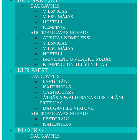
KUR NAKŠŅOT
DAUGAVPILS
VIESNĪCAS
VIESU MĀJAS
HOSTEĻI
KEMPINGI
AUGŠDAUGAVAS NOVADS
ATPŪTAS KOMPLEKSI
VIESNĪCAS
VIESU MĀJAS
HOSTEĻI
BRĪVDIENU UN LAUKU MĀJAS
KEMPINGI UN TELŠU VIETAS
KUR PAĒST
DAUGAVPILS
RESTORĀNI
KAFEJNĪCAS
GASTROBĀRS
ĀTRĀS APKALPOŠANAS RESTORĀNI,
PICĒRIJAS
DAUGAVPILS VIRTUVE
AUGŠDAUGAVAS NOVADS
RESTORĀNI
KAFEJNĪCAS
NODERĪGI
DAUGAVPILS