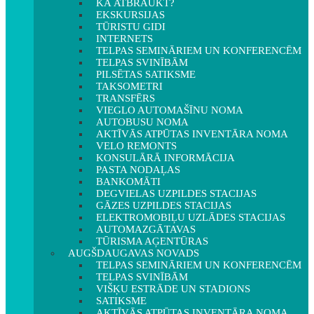
KĀ ATBRAUKT?
EKSKURSIJAS
TŪRISTU GIDI
INTERNETS
TELPAS SEMINĀRIEM UN KONFERENCĒM
TELPAS SVINĪBĀM
PILSĒTAS SATIKSME
TAKSOMETRI
TRANSFĒRS
VIEGLO AUTOMAŠĪNU NOMA
AUTOBUSU NOMA
AKTĪVĀS ATPŪTAS INVENTĀRA NOMA
VELO REMONTS
KONSULĀRĀ INFORMĀCIJA
PASTA NODAĻAS
BANKOMĀTI
DEGVIELAS UZPILDES STACIJAS
GĀZES UZPILDES STACIJAS
ELEKTROMOBIĻU UZLĀDES STACIJAS
AUTOMAZGĀTAVAS
TŪRISMA AĢENTŪRAS
AUGŠDAUGAVAS NOVADS
TELPAS SEMINĀRIEM UN KONFERENCĒM
TELPAS SVINĪBĀM
VIŠĶU ESTRĀDE UN STADIONS
SATIKSME
AKTĪVĀS ATPŪTAS INVENTĀRA NOMA