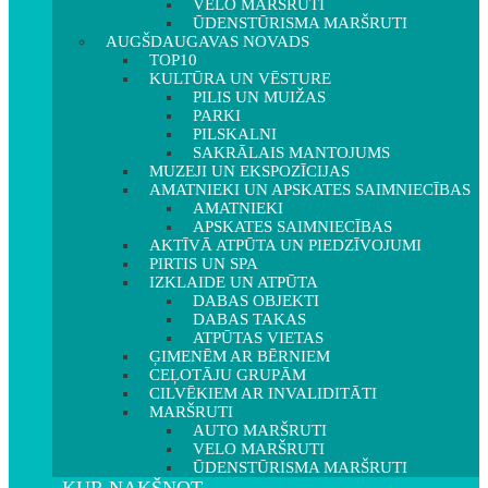
VELO MARŠRUTI
ŪDENSTŪRISMA MARŠRUTI
AUGŠDAUGAVAS NOVADS
TOP10
KULTŪRA UN VĒSTURE
PILIS UN MUIŽAS
PARKI
PILSKALNI
SAKRĀLAIS MANTOJUMS
MUZEJI UN EKSPOZĪCIJAS
AMATNIEKI UN APSKATES SAIMNIECĪBAS
AMATNIEKI
APSKATES SAIMNIECĪBAS
AKTĪVĀ ATPŪTA UN PIEDZĪVOJUMI
PIRTIS UN SPA
IZKLAIDE UN ATPŪTA
DABAS OBJEKTI
DABAS TAKAS
ATPŪTAS VIETAS
ĢIMENĒM AR BĒRNIEM
CEĻOTĀJU GRUPĀM
CILVĒKIEM AR INVALIDITĀTI
MARŠRUTI
AUTO MARŠRUTI
VELO MARŠRUTI
ŪDENSTŪRISMA MARŠRUTI