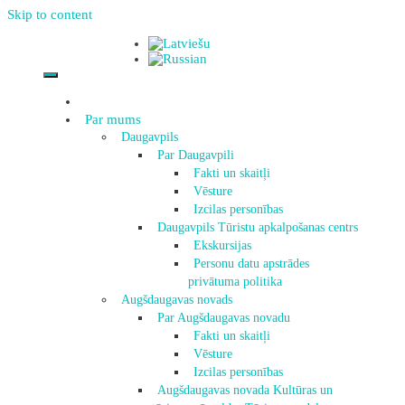
Skip to content
Par mums
Daugavpils
Par Daugavpili
Fakti un skaitļi
Vēsture
Izcilas personības
Daugavpils Tūristu apkalpošanas centrs
Ekskursijas
Personu datu apstrādes
privātuma politika
Augšdaugavas novads
Par Augšdaugavas novadu
Fakti un skaitļi
Vēsture
Izcilas personības
Augšdaugavas novada Kultūras un