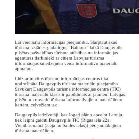
Lai veicinātu informācijas pieejamību, Starptautiskās
tūrisma izstādes-gadatirgus “Balttour” laikā Daugavpils
pilsētas pašvaldības tūrisma attīstības un informācijas
aģentūras darbinieki ar citiem Latvijas tūrisma
informācijas sniedzējiem veica informatīvo materiālu
apmaiņu.
Līdz ar to citos tūrismu informācijas centros tika
nodrošināta Daugavpils tūrisma materiālu pieejamība.
Savukārt Daugavpils tūrisma informācijas centra (TIC)
tūrisma materiālu klāsts ir papildināts ar jauniem Latvijas
pilsētu un novadu tūrisma informatīvajiem materiāliem:
kartēm, ceļvežiem u.c.
Daugavpils iedzīvotāji, kas šogad plāno apceļot Latviju,
tiek laipni gaidīti Daugavpils TIC (Rīgas ielā 22a,
Vienības namā (ieeja no Saules ielas)) pēc jaunākajiem
tūrisma materiāliem.