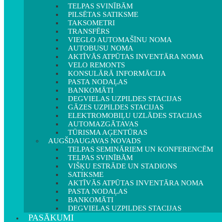
TELPAS SVINĪBĀM
PILSĒTAS SATIKSME
TAKSOMETRI
TRANSFĒRS
VIEGLO AUTOMAŠĪNU NOMA
AUTOBUSU NOMA
AKTĪVĀS ATPŪTAS INVENTĀRA NOMA
VELO REMONTS
KONSULĀRĀ INFORMĀCIJA
PASTA NODAĻAS
BANKOMĀTI
DEGVIELAS UZPILDES STACIJAS
GĀZES UZPILDES STACIJAS
ELEKTROMOBIĻU UZLĀDES STACIJAS
AUTOMAZGĀTAVAS
TŪRISMA AĢENTŪRAS
AUGŠDAUGAVAS NOVADS
TELPAS SEMINĀRIEM UN KONFERENCĒM
TELPAS SVINĪBĀM
VIŠĶU ESTRĀDE UN STADIONS
SATIKSME
AKTĪVĀS ATPŪTAS INVENTĀRA NOMA
PASTA NODAĻAS
BANKOMĀTI
DEGVIELAS UZPILDES STACIJAS
PASĀKUMI