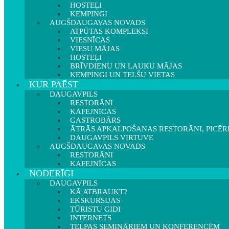
HOSTEĻI
KEMPINGI
AUGŠDAUGAVAS NOVADS
ATPŪTAS KOMPLEKSI
VIESNĪCAS
VIESU MĀJAS
HOSTEĻI
BRĪVDIENU UN LAUKU MĀJAS
KEMPINGI UN TELŠU VIETAS
KUR PAĒST
DAUGAVPILS
RESTORĀNI
KAFEJNĪCAS
GASTROBĀRS
ĀTRĀS APKALPOŠANAS RESTORĀNI, PICĒR
DAUGAVPILS VIRTUVE
AUGŠDAUGAVAS NOVADS
RESTORĀNI
KAFEJNĪCAS
NODERĪGI
DAUGAVPILS
KĀ ATBRAUKT?
EKSKURSIJAS
TŪRISTU GIDI
INTERNETS
TELPAS SEMINĀRIEM UN KONFERENCĒM