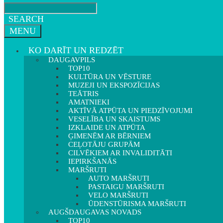
SEARCH
MENU
KO DARĪT UN REDZĒT
DAUGAVPILS
TOP10
KULTŪRA UN VĒSTURE
MUZEJI UN EKSPOZĪCIJAS
TEĀTRIS
AMATNIEKI
AKTĪVĀ ATPŪTA UN PIEDZĪVOJUMI
VESELĪBA UN SKAISTUMS
IZKLAIDE UN ATPŪTA
ĢIMENĒM AR BĒRNIEM
CEĻOTĀJU GRUPĀM
CILVĒKIEM AR INVALIDITĀTI
IEPIRKŠANĀS
MARŠRUTI
AUTO MARŠRUTI
PASTAIGU MARŠRUTI
VELO MARŠRUTI
ŪDENSTŪRISMA MARŠRUTI
AUGŠDAUGAVAS NOVADS
TOP10