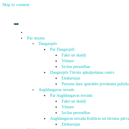
Skip to content
Par mums
Daugavpils
Par Daugavpili
Fakti un skaitļi
Vēsture
Izcilas personības
Daugavpils Tūristu apkalpošanas centrs
Ekskursijas
Personu datu apstrādes privātuma politik
Augšdaugavas novads
Par Augšdaugavas novadu
Fakti un skaitļi
Vēsture
Izcilas personības
Augšdaugavas novada Kultūras un tūrisma pārva
Ekskursijas