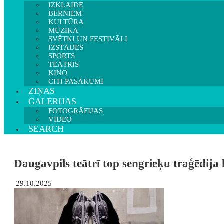
IZKLAIDE
BĒRNIEM
KULTŪRA
MŪZIKA
SVĒTKI UN FESTIVĀLI
IZSTĀDES
SPORTS
TEĀTRIS
KINO
CITI PASĀKUMI
ZIŅAS
GALERIJAS
FOTOGRĀFIJAS
VIDEO
SEARCH
Daugavpils teātrī top sengrieķu traģēdija l
29.10.2025