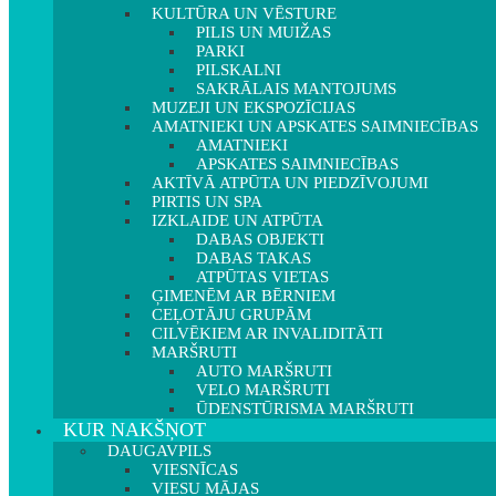
KULTŪRA UN VĒSTURE
PILIS UN MUIŽAS
PARKI
PILSKALNI
SAKRĀLAIS MANTOJUMS
MUZEJI UN EKSPOZĪCIJAS
AMATNIEKI UN APSKATES SAIMNIECĪBAS
AMATNIEKI
APSKATES SAIMNIECĪBAS
AKTĪVĀ ATPŪTA UN PIEDZĪVOJUMI
PIRTIS UN SPA
IZKLAIDE UN ATPŪTA
DABAS OBJEKTI
DABAS TAKAS
ATPŪTAS VIETAS
ĢIMENĒM AR BĒRNIEM
CEĻOTĀJU GRUPĀM
CILVĒKIEM AR INVALIDITĀTI
MARŠRUTI
AUTO MARŠRUTI
VELO MARŠRUTI
ŪDENSTŪRISMA MARŠRUTI
KUR NAKŠŅOT
DAUGAVPILS
VIESNĪCAS
VIESU MĀJAS