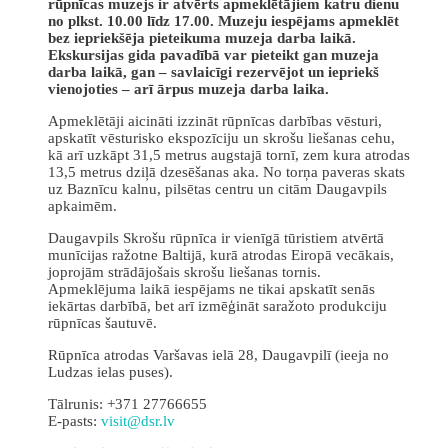
rūpnīcas muzejs ir atvērts apmeklētājiem katru dienu
no plkst. 10.00 līdz 17.00. Muzeju iespējams apmeklēt
bez iepriekšēja pieteikuma muzeja darba laikā.
Ekskursijas gida pavadībā var pieteikt gan muzeja
darba laikā, gan – savlaicīgi rezervējot un iepriekš
vienojoties – arī ārpus muzeja darba laika.
Apmeklētāji aicināti izzināt rūpnīcas darbības vēsturi,
apskatīt vēsturisko ekspozīciju un skrošu liešanas cehu,
kā arī uzkāpt 31,5 metrus augstajā tornī, zem kura atrodas
13,5 metrus dziļā dzesēšanas aka. No torņa paveras skats
uz Baznīcu kalnu, pilsētas centru un citām Daugavpils
apkaimēm.
Daugavpils Skrošu rūpnīca ir vienīgā tūristiem atvērtā
munīcijas ražotne Baltijā, kurā atrodas Eiropā vecākais,
joprojām strādājošais skrošu liešanas tornis.
Apmeklējuma laikā iespējams ne tikai apskatīt senās
iekārtas darbībā, bet arī izmēģināt saražoto produkciju
rūpnīcas šautuvē.
Rūpnīca atrodas Varšavas ielā 28, Daugavpilī (ieeja no
Ludzas ielas puses).
Tālrunis: +371 27766655
E-pasts:
visit@dsr.lv