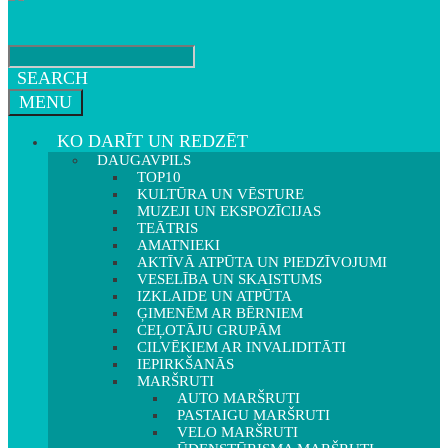
SEARCH
MENU
KO DARĪT UN REDZĒT
DAUGAVPILS
TOP10
KULTŪRA UN VĒSTURE
MUZEJI UN EKSPOZĪCIJAS
TEĀTRIS
AMATNIEKI
AKTĪVĀ ATPŪTA UN PIEDZĪVOJUMI
VESELĪBA UN SKAISTUMS
IZKLAIDE UN ATPŪTA
ĢIMENĒM AR BĒRNIEM
CEĻOTĀJU GRUPĀM
CILVĒKIEM AR INVALIDITĀTI
IEPIRKŠANĀS
MARŠRUTI
AUTO MARŠRUTI
PASTAIGU MARŠRUTI
VELO MARŠRUTI