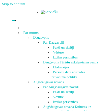
Skip to content
Par mums
Daugavpils
Par Daugavpili
Fakti un skaitļi
Vēsture
Izcilas personības
Daugavpils Tūristu apkalpošanas centrs
Ekskursijas
Personu datu apstrādes
privātuma politika
Augšdaugavas novads
Par Augšdaugavas novadu
Fakti un skaitļi
Vēsture
Izcilas personības
Augšdaugavas novada Kultūras un