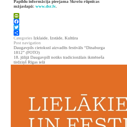
Papildu informācija pieejama Skrošu rūpnīcas
mājaslapā:
www.dsr.lv
.
PrintFriendly
Facebook
Twitter
Categories
Izklaide
,
Izstāde
,
Kultūra
Share
Post navigation
Daugavpils cietoksnī aizvadīts festivāls “Dinaburga
1812” (FOTO)
18. jūlijā Daugavpilī notiks tradicionālais ikmēneša
tirdziņš Rīgas ielā