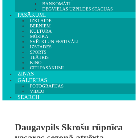
BANKOMĀTI
DEGVIELAS UZPILDES STACIJAS
PASĀKUMI
IZKLAIDE
BĒRNIEM
KULTŪRA
MŪZIKA
SVĒTKI UN FESTIVĀLI
IZSTĀDES
SPORTS
TEĀTRIS
KINO
CITI PASĀKUMI
ZIŅAS
GALERIJAS
FOTOGRĀFIJAS
VIDEO
SEARCH
Daugavpils Skrošu rūpnīca
vasaras sezonā atvērta