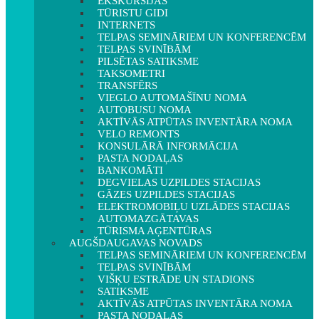
EKSKURSIJAS
TŪRISTU GIDI
INTERNETS
TELPAS SEMINĀRIEM UN KONFERENCĒM
TELPAS SVINĪBĀM
PILSĒTAS SATIKSME
TAKSOMETRI
TRANSFĒRS
VIEGLO AUTOMAŠĪNU NOMA
AUTOBUSU NOMA
AKTĪVĀS ATPŪTAS INVENTĀRA NOMA
VELO REMONTS
KONSULĀRĀ INFORMĀCIJA
PASTA NODAĻAS
BANKOMĀTI
DEGVIELAS UZPILDES STACIJAS
GĀZES UZPILDES STACIJAS
ELEKTROMOBIĻU UZLĀDES STACIJAS
AUTOMAZGĀTAVAS
TŪRISMA AĢENTŪRAS
AUGŠDAUGAVAS NOVADS
TELPAS SEMINĀRIEM UN KONFERENCĒM
TELPAS SVINĪBĀM
VIŠĶU ESTRĀDE UN STADIONS
SATIKSME
AKTĪVĀS ATPŪTAS INVENTĀRA NOMA
PASTA NODAĻAS