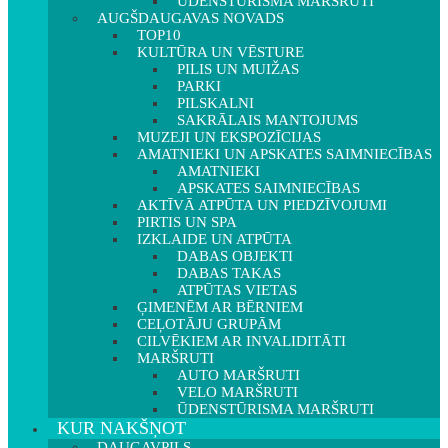
ŪDENSTŪRISMA MARŠRUTI
AUGŠDAUGAVAS NOVADS
TOP10
KULTŪRA UN VĒSTURE
PILIS UN MUIŽAS
PARKI
PILSKALNI
SAKRĀLAIS MANTOJUMS
MUZEJI UN EKSPOZĪCIJAS
AMATNIEKI UN APSKATES SAIMNIECĪBAS
AMATNIEKI
APSKATES SAIMNIECĪBAS
AKTĪVĀ ATPŪTA UN PIEDZĪVOJUMI
PIRTIS UN SPA
IZKLAIDE UN ATPŪTA
DABAS OBJEKTI
DABAS TAKAS
ATPŪTAS VIETAS
ĢIMENĒM AR BĒRNIEM
CEĻOTĀJU GRUPĀM
CILVĒKIEM AR INVALIDITĀTI
MARŠRUTI
AUTO MARŠRUTI
VELO MARŠRUTI
ŪDENSTŪRISMA MARŠRUTI
KUR NAKŠŅOT
DAUGAVPILS