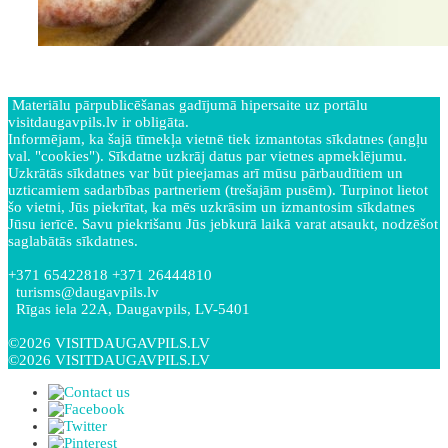
Materiālu pārpublicēšanas gadījumā hipersaite uz portālu
visitdaugavpils.lv ir obligāta.
Informējam, ka šajā tīmekļa vietnē tiek izmantotas sīkdatnes (angļu
val. "cookies"). Sīkdatne uzkrāj datus par vietnes apmeklējumu.
Uzkrātās sīkdatnes var būt pieejamas arī mūsu pārbaudītiem un
uzticamiem sadarbības partneriem (trešajām pusēm). Turpinot lietot
šo vietni, Jūs piekrītat, ka mēs uzkrāsim un izmantosim sīkdatnes
Jūsu ierīcē. Savu piekrišanu Jūs jebkurā laikā varat atsaukt, nodzēšot
saglabātās sīkdatnes.
+371 65422818 +371 26444810
turisms@daugavpils.lv
Rīgas iela 22A, Daugavpils, LV-5401
©2026 VISITDAUGAVPILS.LV
©2026 VISITDAUGAVPILS.LV